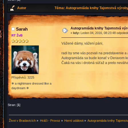
Autor
Téma: Autogramiáda knihy Tajomstvá výroby 
Autogramiáda knihy Tajomstvá výro
Sarah
«
kdy:
Leden 04, 2016, 08:23:48 odpoled
RT ŽvB
Vážené dámy, vážení páni,
radi by sme vás pozvali na predstavenie a
Autogramiáda sa bude konať v Deravom kotli
Čaká na vás i drobná súťaž a preto neváhajt
Příspěvků: 3225
❄ a nightmare dressed like a
daydream ❄
Stran: [
1
]
Život v Bradavicích
»
Hráči - Provoz
»
Herní události
»
Autogramiáda knihy Tajomstv