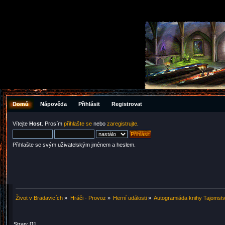
Domů
Nápověda
Přihlásit
Registrovat
Vítejte
Host
. Prosím
přihlašte se
nebo
zaregistrujte
.
Přihlašte se svým uživatelským jménem a heslem.
Život v Bradavicích
»
Hráči - Provoz
»
Herní události
»
Autogramiáda knihy Tajomstv
Stran: [
1
]