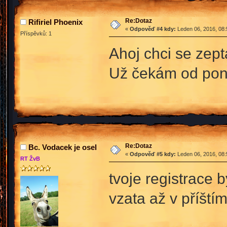
Re:Dotaz
Rifiriel Phoenix
«
Odpověď #4 kdy:
Leden 06, 2016, 08:
Příspěvků: 1
Ahoj chci se zept
Už čekám od pon
Re:Dotaz
Bc. Vodacek je osel
«
Odpověď #5 kdy:
Leden 06, 2016, 08:
RT ŽvB
tvoje registrace 
vzata až v příští