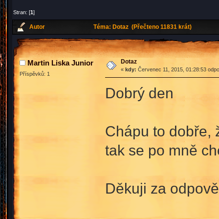
Stran: [
1
]
Autor
Téma: Dotaz (Přečteno 11831 krát)
Dotaz
Martin Liska Junior
«
kdy:
Červenec 11, 2015, 01:28:53 odpo
Příspěvků: 1
Dobrý den
Chápu to dobře, 
tak se po mně ch
Děkuji za odpově