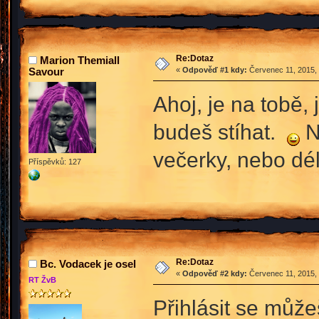
Re:Dotaz
Marion Themiall
Savour
«
Odpověď #1 kdy:
Červenec 11, 2015, 
Ahoj, je na tobě,
budeš stíhat.
N
večerky, nebo dél
Příspěvků: 127
Re:Dotaz
Bc. Vodacek je osel
«
Odpověď #2 kdy:
Červenec 11, 2015, 
RT ŽvB
Přihlásit se může