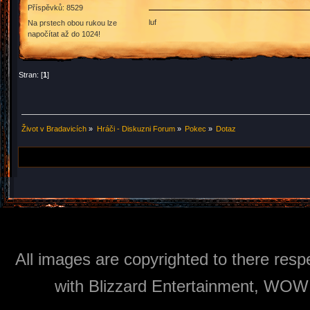
Příspěvků: 8529
luf
Na prstech obou rukou lze
napočítat až do 1024!
Stran: [
1
]
Život v Bradavicích
»
Hráči - Diskuzni Forum
»
Pokec
»
Dotaz
All images are copyrighted to there respe
with Blizzard Entertainment, WOW: 