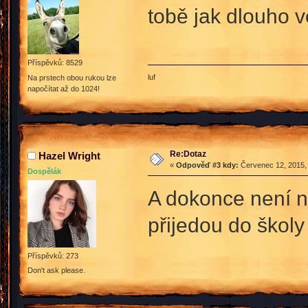
tobě jak dlouho v
Příspěvků: 8529
luf
Na prstech obou rukou lze
napočítat až do 1024!
Re:Dotaz
Hazel Wright
«
Odpověď #3 kdy:
Červenec 12, 2015, 
Dospělák
A dokonce není nu
přijedou do školy
Příspěvků: 273
Don't ask please.