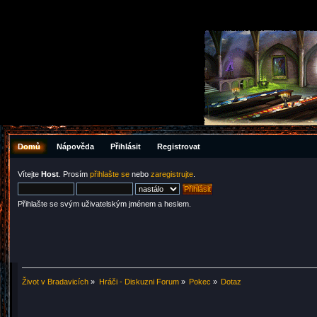
Domů
Nápověda
Přihlásit
Registrovat
Vítejte
Host
. Prosím
přihlašte se
nebo
zaregistrujte
.
Přihlašte se svým uživatelským jménem a heslem.
Život v Bradavicích
»
Hráči - Diskuzni Forum
»
Pokec
»
Dotaz