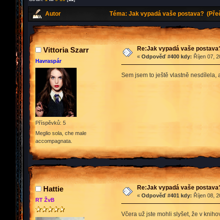
Autor
Téma: Jak vypadá vaše postava? (Přeč
Re:Jak vypadá vaše postava
Vittoria Szarr
«
Odpověď #400 kdy:
Říjen 07, 2
Havraspár
Sem jsem to ještě vlastně nesdílela, 
Příspěvků: 5
Meglio sola, che male
accompagnata.
Re:Jak vypadá vaše postava
Hattie
«
Odpověď #401 kdy:
Říjen 08, 2
RT ŽvB
Včera už jste mohli slyšet, že v kni