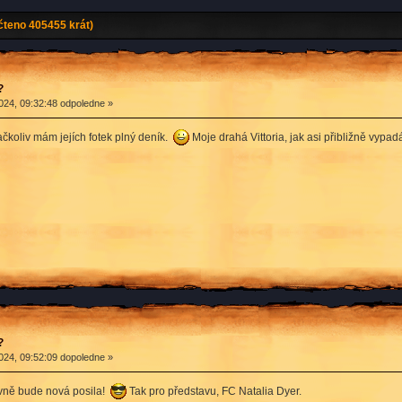
teno 405455 krát)
?
024, 09:32:48 odpoledne »
ačkoliv mám jejích fotek plný deník.
Moje drahá Vittoria, jak asi přibližně vypadá 
?
024, 09:52:09 dopoledne »
hovně bude nová posila!
Tak pro představu, FC Natalia Dyer.