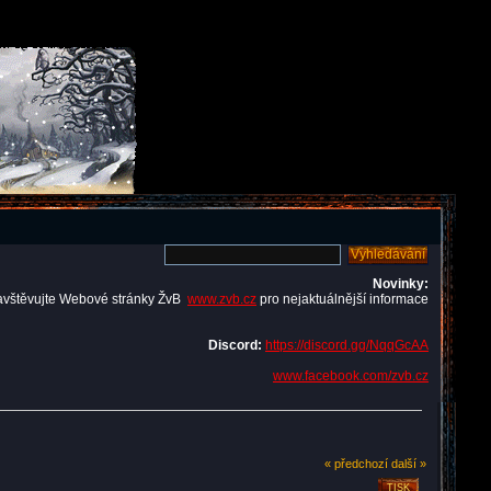
Novinky:
avštěvujte Webové stránky ŽvB
www.zvb.cz
pro nejaktuálnější informace
Discord:
https://discord.gg/NqqGcAA
www.facebook.com/zvb.cz
« předchozí
další »
TISK