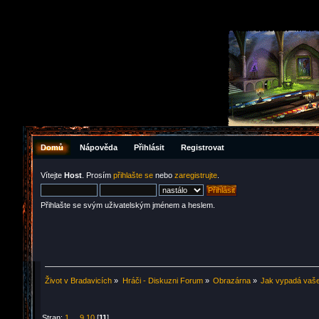
Domů
Nápověda
Přihlásit
Registrovat
Vítejte
Host
. Prosím
přihlašte se
nebo
zaregistrujte
.
Přihlašte se svým uživatelským jménem a heslem.
Život v Bradavicích
»
Hráči - Diskuzni Forum
»
Obrazárna
»
Jak vypadá vaš
Stran:
1
...
9
10
[
11
]