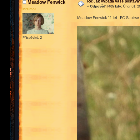
Re:Jak vypadá vaše postava
Meadow Fenwick
«
Odpověď #405 kdy:
Únor 01, 2
Mrzimor
Meadow Fenwick 11 let - FC Saoirs
Příspěvků: 2