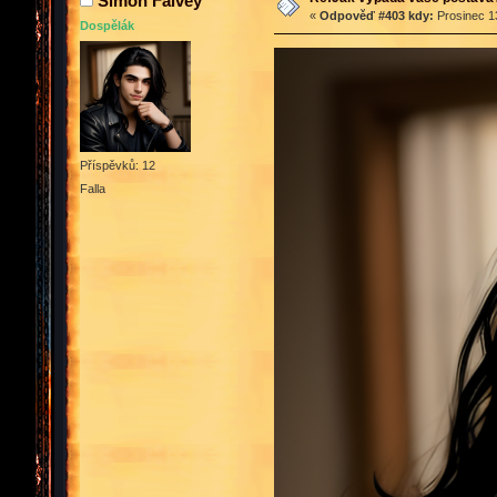
Simon Falvey
«
Odpověď #403 kdy:
Prosinec 13
Dospělák
Příspěvků: 12
Falla