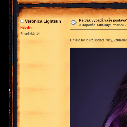
Re:Jak vypadá vaše postava
Veronica Lightsun
«
Odpověď #404 kdy:
Prosinec 27
Nebelvír
Příspěvků: 14
Chtělo by to už update Nicy, vzhlede