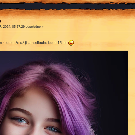
?
, 2024, 05:57:29 odpoledne »
m k tomu, že už ji zanedlouho bude 15 let.