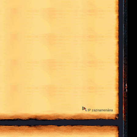
IP zaznamenána