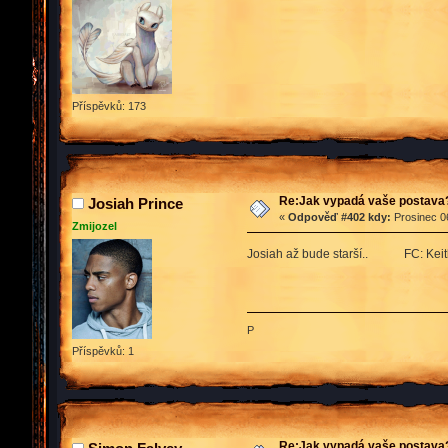
Příspěvků: 173
Re:Jak vypadá vaše postava
Josiah Prince
«
Odpověď #402 kdy:
Prosinec 06
Zmijozel
Josiah až bude starší.. FC: Keit
P
Příspěvků: 1
Re:Jak vypadá vaše postava