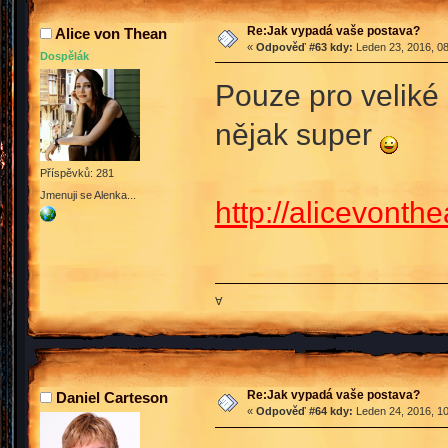
Re:Jak vypadá vaše postava?
Alice von Thean
«
Odpověď #63 kdy:
Leden 23, 2016, 08
Dospělák
Pouze pro veliké 
nějak super
Příspěvků: 281
Jmenuji se Alenka...
http://alicevonthe
∀
Re:Jak vypadá vaše postava?
Daniel Carteson
«
Odpověď #64 kdy:
Leden 24, 2016, 10