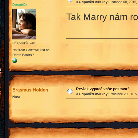
«
Odpověď #49 kdy:
Listopad 08, 2015,
Dospělák
Tak Marry nám r
Příspěvků: 248
♫
I'm tired! Can't we just be
Death Eaters?
Re:Jak vypadá vaše postava?
Erasmus Holden
«
Odpověď #50 kdy:
Prosinec 20, 2015,
Host