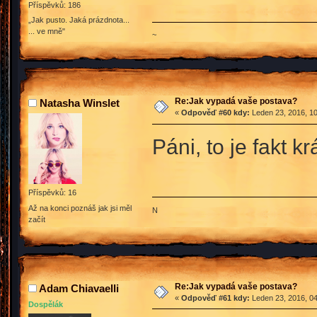
Příspěvků: 186
„Jak pusto. Jaká prázdnota...
... ve mně"
~
Re:Jak vypadá vaše postava?
Natasha Winslet
«
Odpověď #60 kdy:
Leden 23, 2016, 10
Páni, to je fakt k
Příspěvků: 16
Až na konci poznáš jak jsi měl
N
začít
Re:Jak vypadá vaše postava?
Adam Chiavaelli
«
Odpověď #61 kdy:
Leden 23, 2016, 04
Dospělák