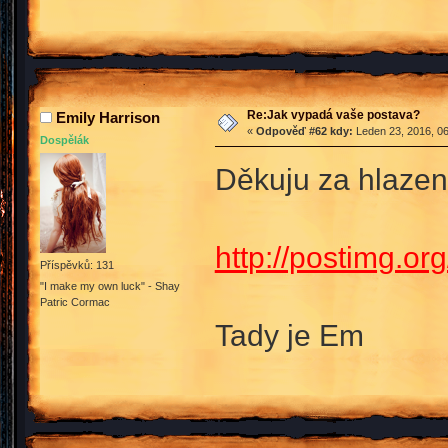
Re:Jak vypadá vaše postava?
Emily Harrison
«
Odpověď #62 kdy:
Leden 23, 2016, 06
Dospělák
Děkuju za hlazen
http://postimg.o
Příspěvků: 131
"I make my own luck" - Shay
Patric Cormac
Tady je Em