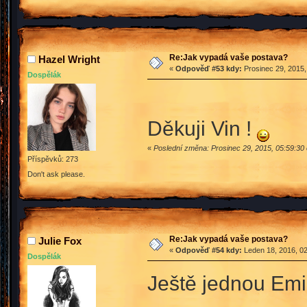
Re:Jak vypadá vaše postava?
Hazel Wright
«
Odpověď #53 kdy:
Prosinec 29, 2015,
Dospělák
Děkuji Vin !
«
Poslední změna: Prosinec 29, 2015, 05:59:30
Příspěvků: 273
Don't ask please.
Re:Jak vypadá vaše postava?
Julie Fox
«
Odpověď #54 kdy:
Leden 18, 2016, 02
Dospělák
Ještě jednou Emil