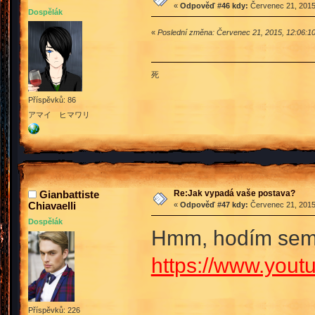
«
Odpověď #46 kdy:
Červenec 21, 2015
Dospělák
«
Poslední změna: Červenec 21, 2015, 12:06:1
死
Příspěvků: 86
アマイ ヒマワリ
Re:Jak vypadá vaše postava?
Gianbattiste
Chiavaelli
«
Odpověď #47 kdy:
Červenec 21, 2015
Dospělák
Hmm, hodím sem r
https://www.yo
Příspěvků: 226