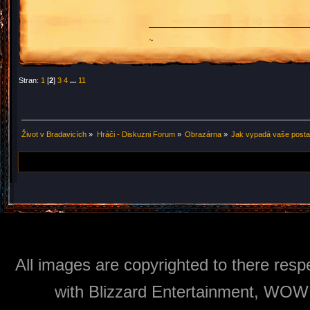
~
Stran:
1
[
2
]
3
4
...
11
Život v Bradavicích
»
Hráči - Diskuzni Forum
»
Obrazárna
»
Jak vypadá vaše post
All images are copyrighted to there respe
with Blizzard Entertainment, WOW: 