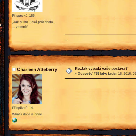
Příspěvků: 186
„Jak pusto. Jaká prázdnota...
... ve mně"
~
Re:Jak vypadá vaše postava?
Charleen Atteberry
«
Odpověď #55 kdy:
Leden 18, 2016, 03
Příspěvků: 14
What's done is done.