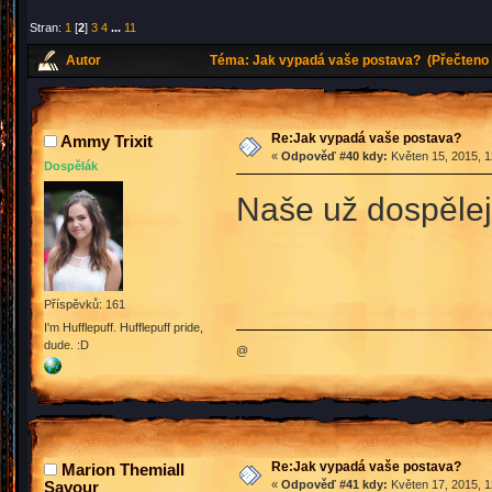
Stran:
1
[
2
]
3
4
...
11
Autor
Téma: Jak vypadá vaše postava? (Přečteno 
Re:Jak vypadá vaše postava?
Ammy Trixit
«
Odpověď #40 kdy:
Květen 15, 2015, 1
Dospělák
Naše už dospěle
Příspěvků: 161
I'm Hufflepuff. Hufflepuff pride,
dude. :D
@
Re:Jak vypadá vaše postava?
Marion Themiall
Savour
«
Odpověď #41 kdy:
Květen 17, 2015, 1