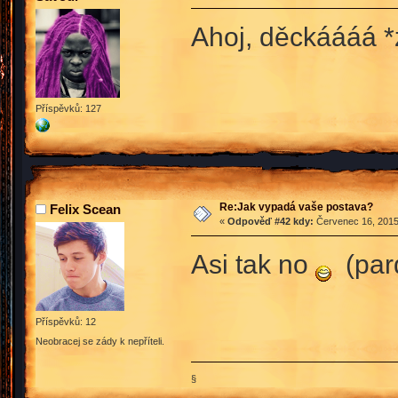
Ahoj, děckáááá 
Příspěvků: 127
Re:Jak vypadá vaše postava?
Felix Scean
«
Odpověď #42 kdy:
Červenec 16, 2015
Asi tak no
(pard
Příspěvků: 12
Neobracej se zády k nepříteli.
§