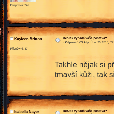
Příspěvků: 246
Re:Jak vypadá vaše postava?
Kayleen Britton
«
Odpověď #77 kdy:
Únor 25, 2016, 03:
Příspěvků: 37
Takhle nějak si p
tmavší kůži, tak s
Re:Jak vypadá vaše postava?
Isabella Nayer