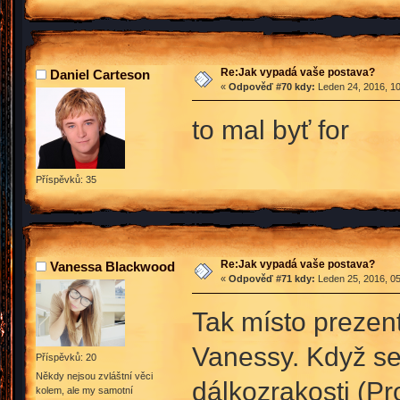
Re:Jak vypadá vaše postava?
Daniel Carteson
«
Odpověď #70 kdy:
Leden 24, 2016, 10
to mal byť for
Příspěvků: 35
Re:Jak vypadá vaše postava?
Vanessa Blackwood
«
Odpověď #71 kdy:
Leden 25, 2016, 05
Tak místo prezen
Vanessy. Když se 
Příspěvků: 20
Někdy nejsou zvláštní věci
dálkozrakosti (Pr
kolem, ale my samotní