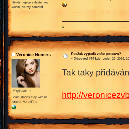
Někdy nejsou zvláštní věci
kolem, ale my samotní
X
Re:Jak vypadá vaše postava?
Veronice Nomers
«
Odpověď #74 kdy:
Leden 25, 2016, 10
Tak taky přidávám
Příspěvků: 32
http://veronicez
Some stories stay with us
forever. Veroni(k)e