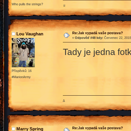
Who pulls the strings?
♕
Re:Jak vypadá vaše postava?
Lou Vaughan
«
Odpověď #48 kdy:
Červenec 22, 2015
Tady je jedna fo
Příspěvků: 16
#MarionArmy
∆
Re:Jak vypadá vaše postava?
Marry Spring