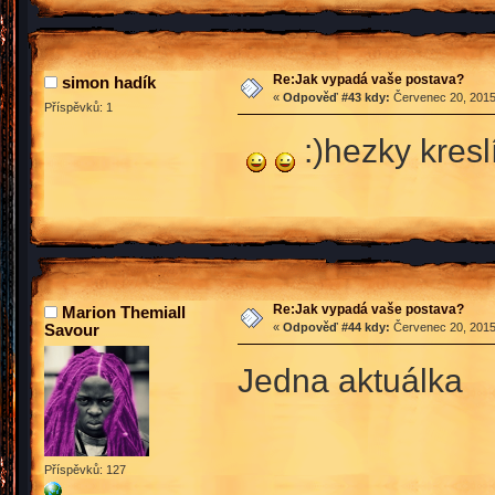
Re:Jak vypadá vaše postava?
simon hadík
«
Odpověď #43 kdy:
Červenec 20, 2015
Příspěvků: 1
:)hezky kresl
Re:Jak vypadá vaše postava?
Marion Themiall
Savour
«
Odpověď #44 kdy:
Červenec 20, 2015
Jedna aktuálka
Příspěvků: 127