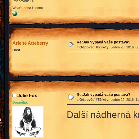
Příspěvků: 14
What's done is done.
Re:Jak vypadá vaše postava?
Arlene Atteberry
«
Odpověď #58 kdy:
Leden 20, 2016, 06
Host
Re:Jak vypadá vaše postava?
Julie Fox
«
Odpověď #59 kdy:
Leden 22, 2016, 11
Dospělák
Další nádherná k