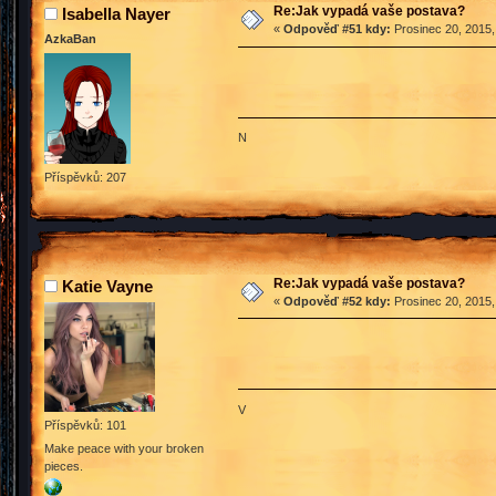
Re:Jak vypadá vaše postava?
Isabella Nayer
«
Odpověď #51 kdy:
Prosinec 20, 2015,
AzkaBan
N
Příspěvků: 207
Re:Jak vypadá vaše postava?
Katie Vayne
«
Odpověď #52 kdy:
Prosinec 20, 2015,
V
Příspěvků: 101
Make peace with your broken
pieces.