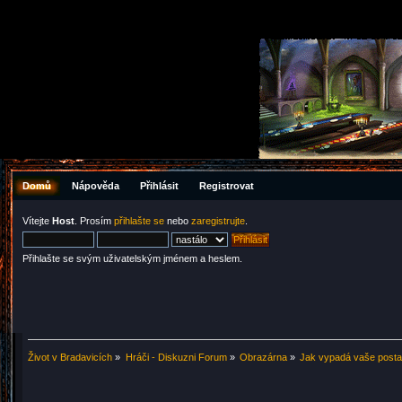
Domů
Nápověda
Přihlásit
Registrovat
Vítejte
Host
. Prosím
přihlašte se
nebo
zaregistrujte
.
Přihlašte se svým uživatelským jménem a heslem.
Život v Bradavicích
»
Hráči - Diskuzni Forum
»
Obrazárna
»
Jak vypadá vaše post