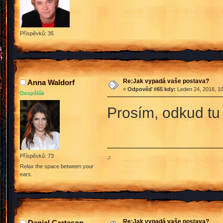
Příspěvků: 35
Re:Jak vypadá vaše postava?
Anna Waldorf
«
Odpověď #65 kdy:
Leden 24, 2016, 10
Dospělák
Prosím, odkud t
Příspěvků: 73
♫
Relax the space between your
ears.
Re:Jak vypadá vaše postava?
Daniel Carteson