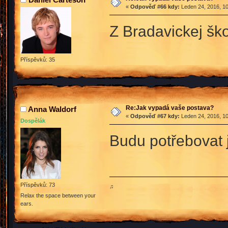
«
Odpověď #66 kdy:
Leden 24, 2016, 10
Z Bradavickej šk
Příspěvků: 35
Re:Jak vypadá vaše postava?
Anna Waldorf
«
Odpověď #67 kdy:
Leden 24, 2016, 10
Dospělák
Budu potřebova
Příspěvků: 73
♫
Relax the space between your
ears.