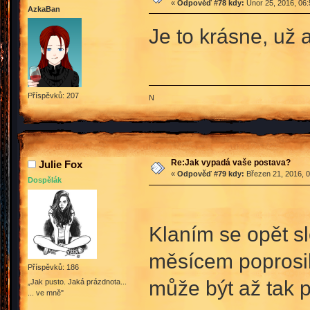
«
Odpověď #78 kdy:
Únor 25, 2016, 06:
AzkaBan
Je to krásne, už 
Příspěvků: 207
N
Re:Jak vypadá vaše postava?
Julie Fox
«
Odpověď #79 kdy:
Březen 21, 2016, 0
Dospělák
Klaním se opět sl
měsícem poprosil
Příspěvků: 186
může být až tak p
„Jak pusto. Jaká prázdnota...
... ve mně"