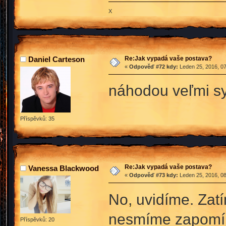
X
Re:Jak vypadá vaše postava?
Daniel Carteson
«
Odpověď #72 kdy:
Leden 25, 2016, 07
náhodou veľmi 
Příspěvků: 35
Re:Jak vypadá vaše postava?
Vanessa Blackwood
«
Odpověď #73 kdy:
Leden 25, 2016, 08
No, uvidíme. Zatí
nesmíme zapomína
Příspěvků: 20