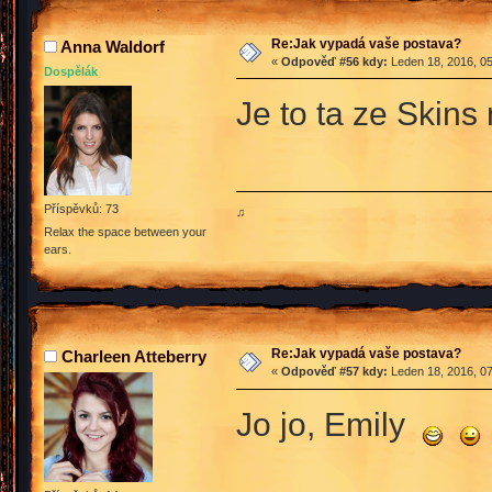
Re:Jak vypadá vaše postava?
Anna Waldorf
«
Odpověď #56 kdy:
Leden 18, 2016, 05
Dospělák
Je to ta ze Skin
Příspěvků: 73
♫
Relax the space between your
ears.
Re:Jak vypadá vaše postava?
Charleen Atteberry
«
Odpověď #57 kdy:
Leden 18, 2016, 07
Jo jo, Emily