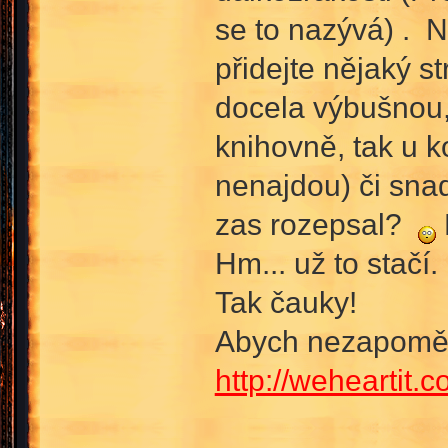
se to nazývá) . 
přidejte nějaký s
docela výbušnou,
knihovně, tak u k
nenajdou) či sna
zas rozepsal?
Hm... už to stačí.
Tak čauky!
Abych nezapoměla
http://weheartit.