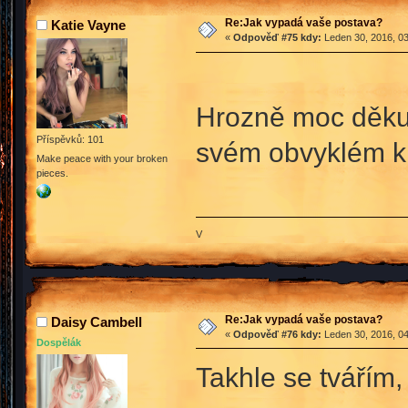
Re:Jak vypadá vaše postava?
Katie Vayne
«
Odpověď #75 kdy:
Leden 30, 2016, 03
Hrozně moc děkuj
Příspěvků: 101
svém obvyklém k
Make peace with your broken
pieces.
V
Re:Jak vypadá vaše postava?
Daisy Cambell
«
Odpověď #76 kdy:
Leden 30, 2016, 04
Dospělák
Takhle se tvářím,