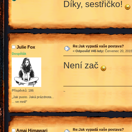
Díky, sestřičko!
Re:Jak vypadá vaše postava?
Julie Fox
«
Odpověď #45 kdy:
Červenec 20, 2015,
Dospělák
Není zač
Příspěvků: 186
~
„Jak pusto. Jaká prázdnota...
... ve mně"
Re:Jak vypadá vaše postava?
Amai Himawari