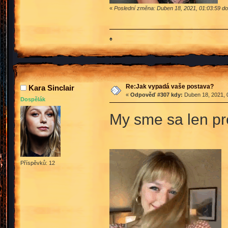
«
Poslední změna: Duben 18, 2021, 01:03:59 d
♠
Re:Jak vypadá vaše postava?
Kara Sinclair
«
Odpověď #307 kdy:
Duben 18, 2021, 
Dospělák
My sme sa len pre
Příspěvků: 12