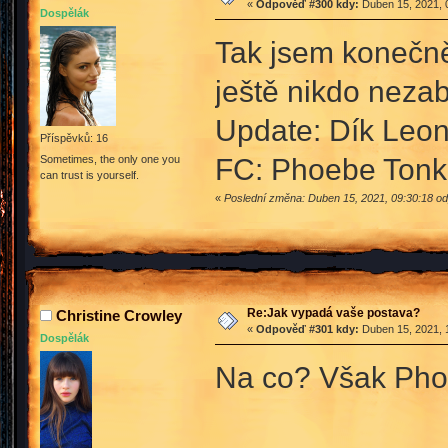
«
Odpověď #300 kdy:
Duben 15, 2021, 
Dospělák
Tak jsem konečně 
ještě nikdo neza
Update: Dík Leon
Příspěvků: 16
FC: Phoebe Tonk
Sometimes, the only one you
can trust is yourself.
«
Poslední změna: Duben 15, 2021, 09:30:18 o
Re:Jak vypadá vaše postava?
Christine Crowley
«
Odpověď #301 kdy:
Duben 15, 2021, 
Dospělák
Na co? Však Pho