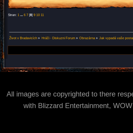
Stran:
1
...
6
7
[
8
]
9
10
11
Život v Bradavicích
»
Hráči - Diskuzni Forum
»
Obrazárna
»
Jak vypadá vaše post
All images are copyrighted to there respe
with Blizzard Entertainment, WOW: 