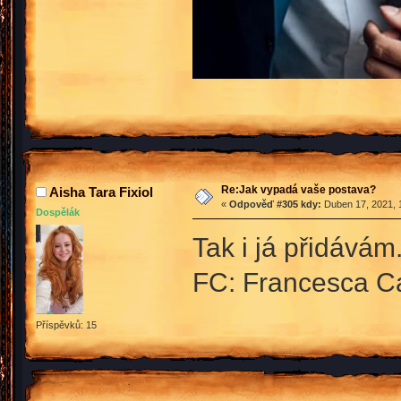
Re:Jak vypadá vaše postava?
Aisha Tara Fixiol
«
Odpověď #305 kdy:
Duben 17, 2021, 
Dospělák
Tak i já přidávám
FC: Francesca C
Příspěvků: 15