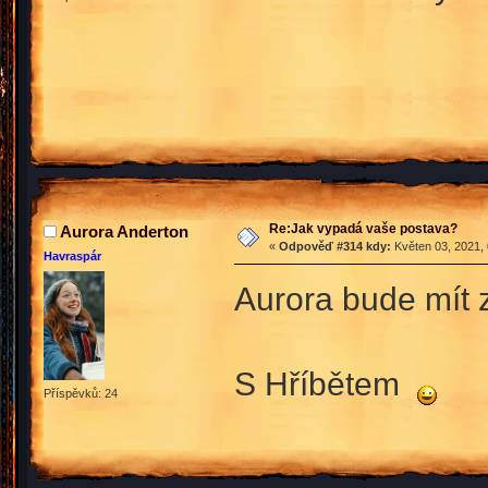
Re:Jak vypadá vaše postava?
Aurora Anderton
«
Odpověď #314 kdy:
Květen 03, 2021, 
Havraspár
Aurora bude mít 
S Hříbětem
Příspěvků: 24