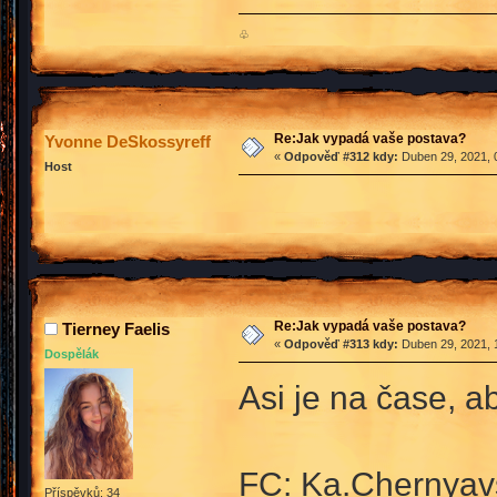
♧
Re:Jak vypadá vaše postava?
Yvonne DeSkossyreff
«
Odpověď #312 kdy:
Duben 29, 2021, 
Host
Re:Jak vypadá vaše postava?
Tierney Faelis
«
Odpověď #313 kdy:
Duben 29, 2021, 
Dospělák
Asi je na čase, a
FC: Ka.Chernyav
Příspěvků: 34