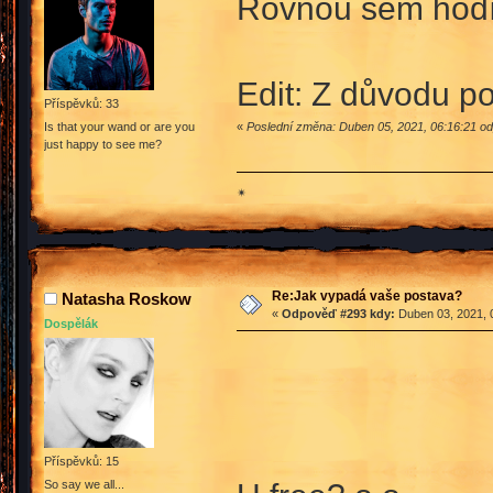
Rovnou sem hodí
Edit: Z důvodu p
Příspěvků: 33
«
Poslední změna: Duben 05, 2021, 06:16:21 od
Is that your wand or are you
just happy to see me?
✴
Re:Jak vypadá vaše postava?
Natasha Roskow
«
Odpověď #293 kdy:
Duben 03, 2021, 
Dospělák
Příspěvků: 15
So say we all...