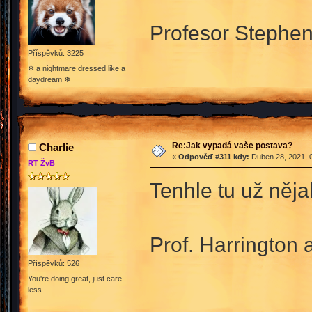
Profesor Stephen 
Příspěvků: 3225
❄ a nightmare dressed like a
daydream ❄
Re:Jak vypadá vaše postava?
Charlie
«
Odpověď #311 kdy:
Duben 28, 2021, 0
RT ŽvB
Tenhle tu už něja
Prof. Harrington a
Příspěvků: 526
You're doing great, just care
less