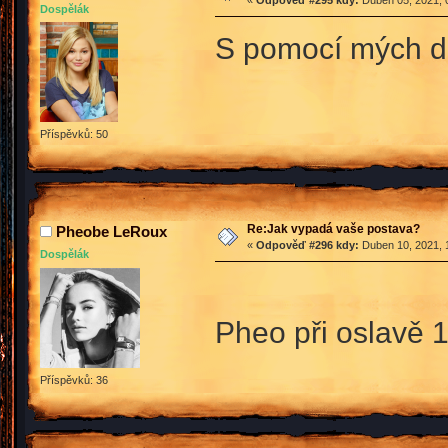
«
Odpověď #295 kdy:
Duben 05, 2021, 
Dospělák
S pomocí mých dr
Příspěvků: 50
Re:Jak vypadá vaše postava?
Pheobe LeRoux
«
Odpověď #296 kdy:
Duben 10, 2021, 
Dospělák
Pheo při oslavě 
Příspěvků: 36