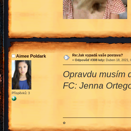
Re:Jak vypadá vaše postava?
Aimee Poldark
«
Odpověď #308 kdy:
Duben 18, 2021, 
Opravdu musím d
FC: Jenna Orteg
Příspěvků: 3
✿