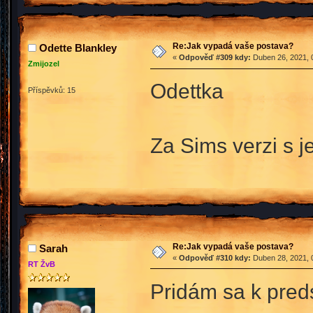
Re:Jak vypadá vaše postava?
Odette Blankley
«
Odpověď #309 kdy:
Duben 26, 2021, 
Zmijozel
Odettka
Příspěvků: 15
Za Sims verzi s 
Re:Jak vypadá vaše postava?
Sarah
«
Odpověď #310 kdy:
Duben 28, 2021, 
RT ŽvB
Pridám sa k pred