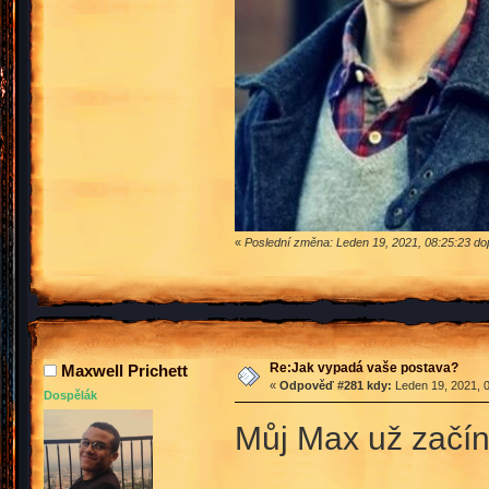
«
Poslední změna: Leden 19, 2021, 08:25:23 do
Re:Jak vypadá vaše postava?
Maxwell Prichett
«
Odpověď #281 kdy:
Leden 19, 2021, 0
Dospělák
Můj Max už začí