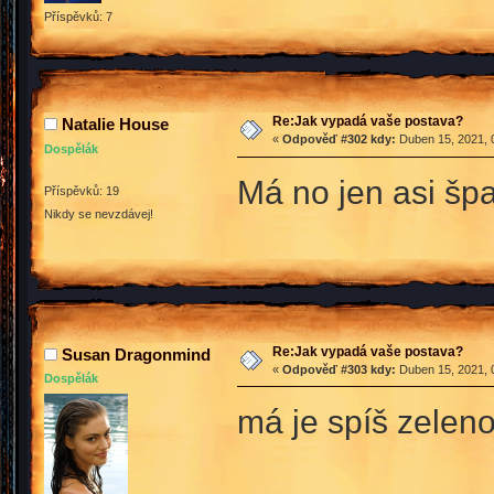
Příspěvků: 7
Re:Jak vypadá vaše postava?
Natalie House
«
Odpověď #302 kdy:
Duben 15, 2021, 
Dospělák
Má no jen asi šp
Příspěvků: 19
Nikdy se nevzdávej!
Re:Jak vypadá vaše postava?
Susan Dragonmind
«
Odpověď #303 kdy:
Duben 15, 2021, 
Dospělák
má je spíš zeleno