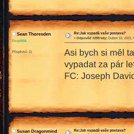
Re:Jak vypadá vaše postava?
Sean Thoresden
«
Odpověď #299 kdy:
Duben 10, 2021, 
Dospělák
Asi bych si měl ta
Příspěvků: 11
vypadat za pár le
FC: Joseph Davi
Re:Jak vypadá vaše postava?
Susan Dragonmind