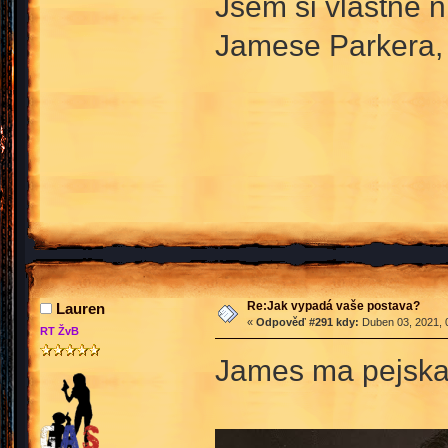
Jsem si vlastně n
Jamese Parkera, 
Re:Jak vypadá vaše postava?
Lauren
«
Odpověď #291 kdy:
Duben 03, 2021, 
RT ŽvB
James ma pejsk