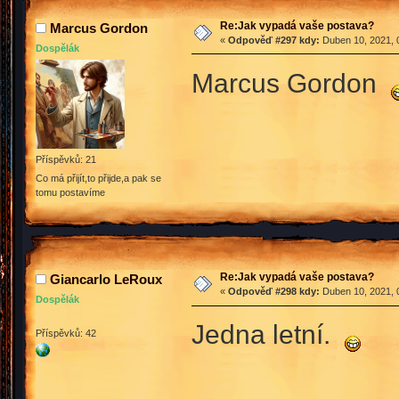
Re:Jak vypadá vaše postava?
Marcus Gordon
«
Odpověď #297 kdy:
Duben 10, 2021, 
Dospělák
Marcus Gordon
Příspěvků: 21
Co má přijít,to přijde,a pak se
tomu postavíme
Re:Jak vypadá vaše postava?
Giancarlo LeRoux
«
Odpověď #298 kdy:
Duben 10, 2021, 
Dospělák
Jedna letní.
Příspěvků: 42