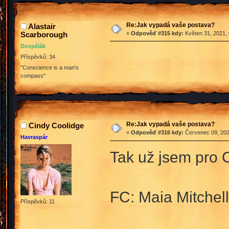
Re:Jak vypadá vaše postava?
Alastair
Scarborough
«
Odpověď #315 kdy:
Květen 31, 2021, 
Dospělák
Příspěvků: 34
"Conscience is a man's
compass"
Re:Jak vypadá vaše postava?
Cindy Coolidge
«
Odpověď #316 kdy:
Červenec 09, 202
Havraspár
Tak už jsem pro 
FC: Maia Mitchell
Příspěvků: 11