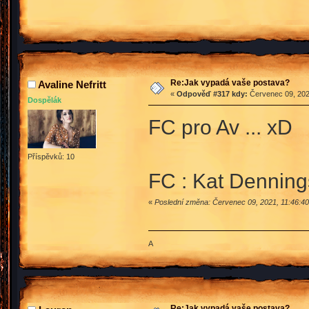
Re:Jak vypadá vaše postava?
Avaline Nefritt
«
Odpověď #317 kdy:
Červenec 09, 202
Dospělák
FC pro Av ... xD
Příspěvků: 10
FC : Kat Denning
«
Poslední změna: Červenec 09, 2021, 11:46:40 
A
Re:Jak vypadá vaše postava?