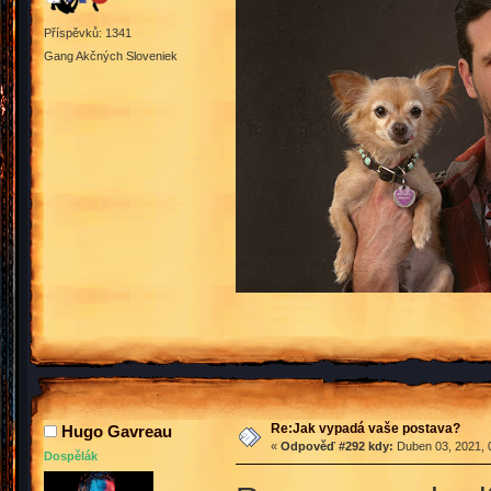
Příspěvků: 1341
Gang Akčných Sloveniek
Re:Jak vypadá vaše postava?
Hugo Gavreau
«
Odpověď #292 kdy:
Duben 03, 2021, 
Dospělák