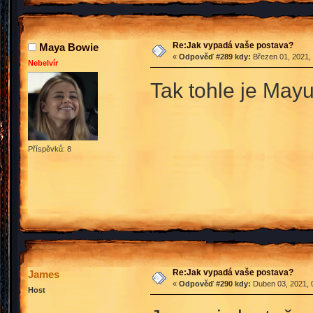
Re:Jak vypadá vaše postava?
Maya Bowie
«
Odpověď #289 kdy:
Březen 01, 2021, 
Nebelvír
Tak tohle je May
Příspěvků: 8
Re:Jak vypadá vaše postava?
James
«
Odpověď #290 kdy:
Duben 03, 2021, 
Host