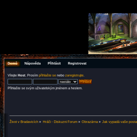
Domů
Nápověda
Přihlásit
Registrovat
Vítejte
Host
. Prosím
přihlašte se
nebo
zaregistrujte
.
Přihlašte se svým uživatelským jménem a heslem.
Život v Bradavicích
»
Hráči - Diskuzni Forum
»
Obrazárna
»
Jak vypadá vaše post