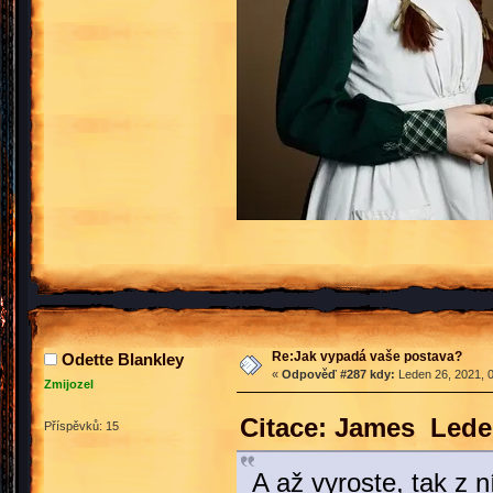
Re:Jak vypadá vaše postava?
Odette Blankley
«
Odpověď #287 kdy:
Leden 26, 2021, 0
Zmijozel
Citace: James Leden
Příspěvků: 15
A až vyroste, tak z