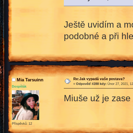
Ještě uvidím a mo
podobné a při hle
Re:Jak vypadá vaše postava?
Mia Tarsuinn
«
Odpověď #288 kdy:
Únor 27, 2021, 12
Dospělák
Miuše už je zase 
Příspěvků: 12