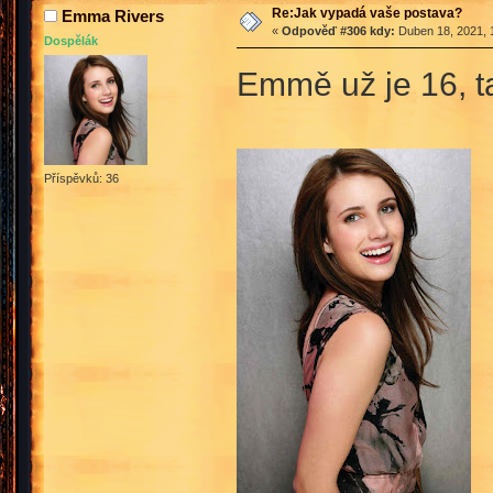
Re:Jak vypadá vaše postava?
Emma Rivers
«
Odpověď #306 kdy:
Duben 18, 2021, 
Dospělák
Emmě už je 16, t
Příspěvků: 36