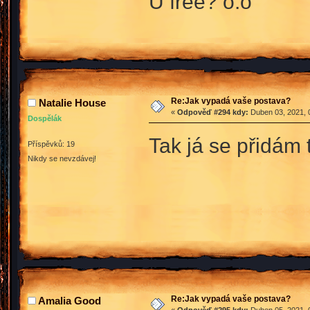
U free? o.o
Re:Jak vypadá vaše postava?
Natalie House
«
Odpověď #294 kdy:
Duben 03, 2021, 
Dospělák
Tak já se přidám
Příspěvků: 19
Nikdy se nevzdávej!
Re:Jak vypadá vaše postava?
Amalia Good