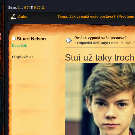
Stran:
1
...
6
7
[
8
]
9
10
11
Autor
Téma: Jak vypadá vaše postava? (Přečteno 
Re:Jak vypadá vaše postava?
Stuart Nelson
«
Odpověď #280 kdy:
Leden 19, 2021, 0
Dospělák
Stuí už taky troch
Příspěvků: 20