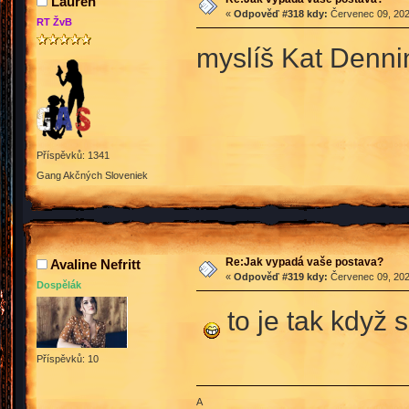
Lauren
«
Odpověď #318 kdy:
Červenec 09, 202
RT ŽvB
myslíš Kat Denn
Příspěvků: 1341
Gang Akčných Sloveniek
Re:Jak vypadá vaše postava?
Avaline Nefritt
«
Odpověď #319 kdy:
Červenec 09, 202
Dospělák
to je tak když 
Příspěvků: 10
A