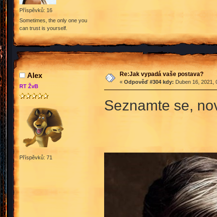
Příspěvků: 16
Sometimes, the only one you
can trust is yourself.
Re:Jak vypadá vaše postava?
Аlex
«
Odpověď #304 kdy:
Duben 16, 2021, 
RT ŽvB
Seznamte se, no
Příspěvků: 71