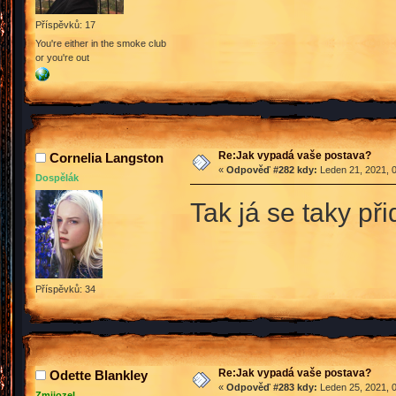
Příspěvků: 17
You're either in the smoke club
or you're out
Re:Jak vypadá vaše postava?
Cornelia Langston
«
Odpověď #282 kdy:
Leden 21, 2021, 0
Dospělák
Tak já se taky př
Příspěvků: 34
Re:Jak vypadá vaše postava?
Odette Blankley
«
Odpověď #283 kdy:
Leden 25, 2021, 0
Zmijozel