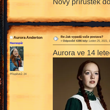
Nový přírůstek do
Re:Jak vypadá vaše postava?
Aurora Anderton
«
Odpověď #286 kdy:
Leden 25, 2021, 1
Havraspár
Aurora ve 14 let
Příspěvků: 24