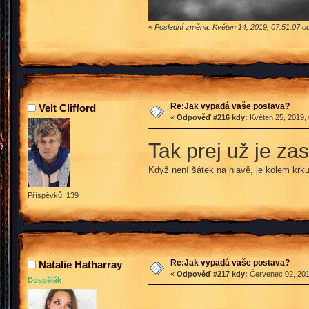
«
Poslední změna: Květen 14, 2019, 07:51:07 o
Re:Jak vypadá vaše postava?
Velt Clifford
«
Odpověď #216 kdy:
Květen 25, 2019, 
Tak prej už je zase
Když není šátek na hlavě, je kolem krku
Příspěvků: 139
Re:Jak vypadá vaše postava?
Natalie Hatharray
«
Odpověď #217 kdy:
Červenec 02, 201
Dospělák