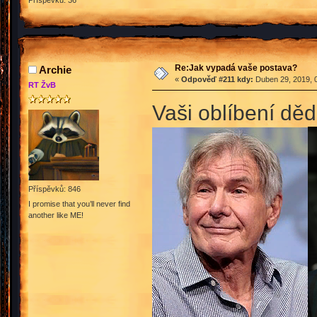
Příspěvků: 36
Re:Jak vypadá vaše postava?
Archie
«
Odpověď #211 kdy:
Duben 29, 2019, 0
RT ŽvB
Vaši oblíbení dě
Příspěvků: 846
I promise that you’ll never find
another like ME!