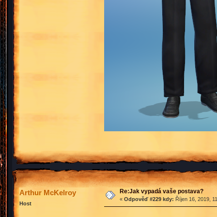
Re:Jak vypadá vaše postava?
Arthur McKelroy
«
Odpověď #229 kdy:
Říjen 16, 2019, 1
Host