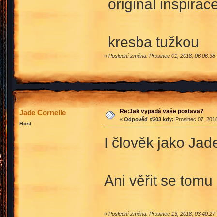
originál inspirac
kresba tužkou
«
Poslední změna: Prosinec 01, 2018, 06:06:38 
Re:Jak vypadá vaše postava?
Jade Cornelle
«
Odpověď #203 kdy:
Prosinec 07, 2018
Host
I člověk jako Jad
Ani věřit se tomu
«
Poslední změna: Prosinec 13, 2018, 03:40:27