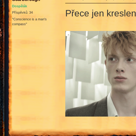
Dospělák
Přece jen kresle
Příspěvků: 34
"Conscience is a man's
compass"