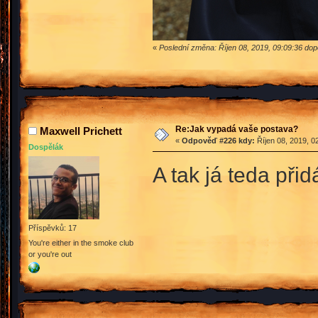
«
Poslední změna: Říjen 08, 2019, 09:09:36 do
Re:Jak vypadá vaše postava?
Maxwell Prichett
«
Odpověď #226 kdy:
Říjen 08, 2019, 0
Dospělák
A tak já teda př
Příspěvků: 17
You're either in the smoke club
or you're out