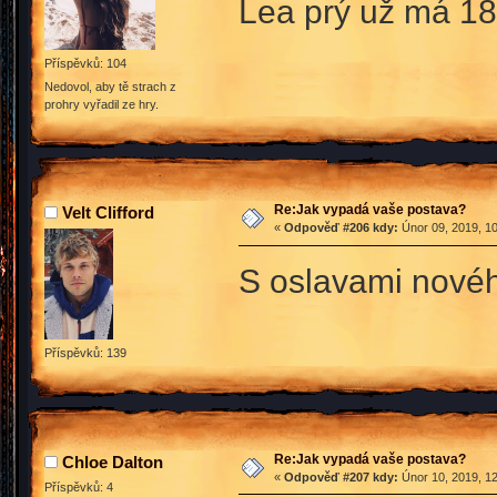
Lea prý už má 18 
Příspěvků: 104
Nedovol, aby tě strach z
prohry vyřadil ze hry.
Re:Jak vypadá vaše postava?
Velt Clifford
«
Odpověď #206 kdy:
Únor 09, 2019, 10
S oslavami nového
Příspěvků: 139
Re:Jak vypadá vaše postava?
Chloe Dalton
«
Odpověď #207 kdy:
Únor 10, 2019, 12
Příspěvků: 4