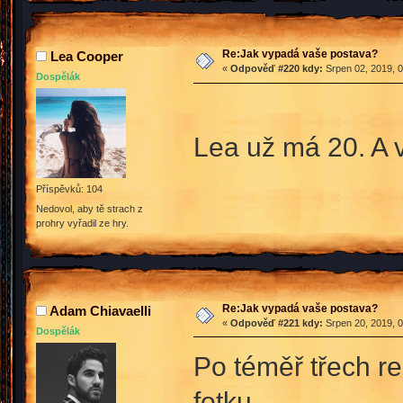
Re:Jak vypadá vaše postava?
Lea Cooper
«
Odpověď #220 kdy:
Srpen 02, 2019, 0
Dospělák
Lea už má 20. A v
Příspěvků: 104
Nedovol, aby tě strach z
prohry vyřadil ze hry.
Re:Jak vypadá vaše postava?
Adam Chiavaelli
«
Odpověď #221 kdy:
Srpen 20, 2019, 0
Dospělák
Po téměř třech re
fotku...