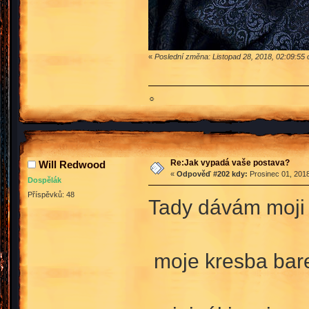
«
Poslední změna: Listopad 28, 2018, 02:09:55 
☼
Re:Jak vypadá vaše postava?
Will Redwood
«
Odpověď #202 kdy:
Prosinec 01, 2018
Dospělák
Příspěvků: 48
Tady dávám moji 
moje kresba bar