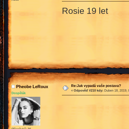
Rosie 19 let
Re:Jak vypadá vaše postava?
Pheobe LeRoux
«
Odpověď #210 kdy:
Duben 18, 2019, 
Dospělák