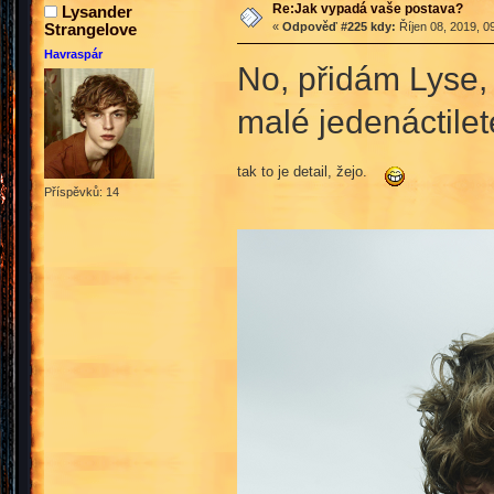
Re:Jak vypadá vaše postava?
Lysander
Strangelove
«
Odpověď #225 kdy:
Říjen 08, 2019, 0
Havraspár
No, přidám Lyse, 
malé jedenáctile
tak to je detail, žejo.
Příspěvků: 14