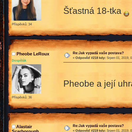
Šťastná 18-tka
Příspěvků: 34
Re:Jak vypadá vaše postava?
Pheobe LeRoux
«
Odpověď #218 kdy:
Srpen 01, 2019, 0
Dospělák
Pheobe a její uh
Příspěvků: 36
Re:Jak vypadá vaše postava?
Alastair
Scarborough
«
Odpověď #219 kdy:
Srpen 01, 2019, 0