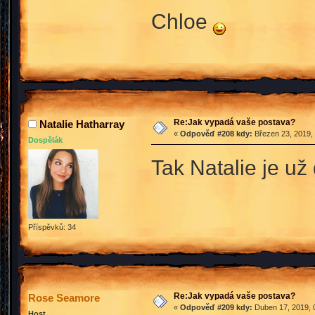
Chloe
Re:Jak vypadá vaše postava?
Natalie Hatharray
«
Odpověď #208 kdy:
Březen 23, 2019, 
Dospělák
Tak Natalie je u
Příspěvků: 34
Re:Jak vypadá vaše postava?
Rose Seamore
«
Odpověď #209 kdy:
Duben 17, 2019, 
Host