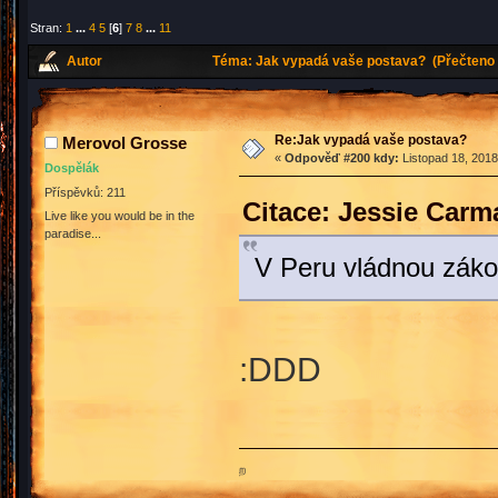
Stran:
1
...
4
5
[
6
]
7
8
...
11
Autor
Téma: Jak vypadá vaše postava? (Přečteno 
Re:Jak vypadá vaše postava?
Merovol Grosse
«
Odpověď #200 kdy:
Listopad 18, 2018
Dospělák
Příspěvků: 211
Citace: Jessie Carm
Live like you would be in the
paradise...
V Peru vládnou záko
:DDD
ற