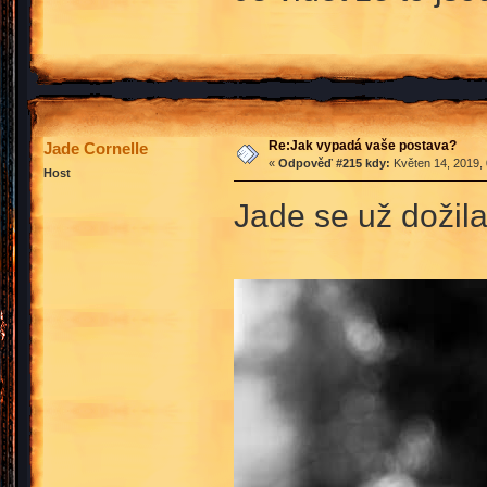
Re:Jak vypadá vaše postava?
Jade Cornelle
«
Odpověď #215 kdy:
Květen 14, 2019, 
Host
Jade se už dožil