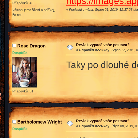
https://images.
Příspěvků: 43
«
Poslední změna: Srpen 21, 2019, 12:37:28 do
Všichni jsme šílení a neříkej,
že ne!
Re:Jak vypadá vaše postava?
Rose Dragon
«
Odpověď #223 kdy:
Srpen 22, 2019, 0
Dospělák
Taky po dlouhé 
Příspěvků: 31
Re:Jak vypadá vaše postava?
Bartholomew Wright
«
Odpověď #224 kdy:
Říjen 08, 2019, 0
Dospělák