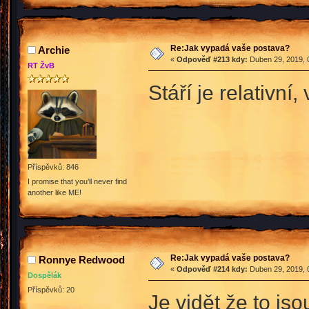
Re:Jak vypadá vaše postava?
Archie
«
Odpověď #213 kdy:
Duben 29, 2019, 
RT ŽvB
Stáří je relativn
Příspěvků: 846
I promise that you’ll never find
another like ME!
Re:Jak vypadá vaše postava?
Ronnye Redwood
«
Odpověď #214 kdy:
Duben 29, 2019, 
Dospělák
Příspěvků: 20
Je vidět že to j