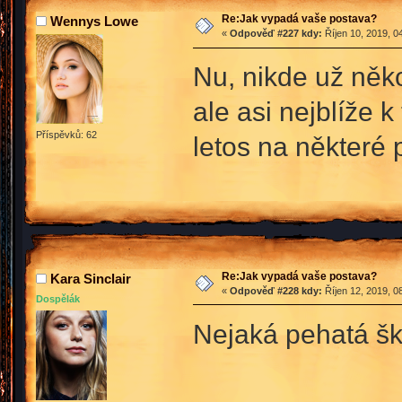
Re:Jak vypadá vaše postava?
Wennys Lowe
«
Odpověď #227 kdy:
Říjen 10, 2019, 0
Nu, nikde už něko
ale asi nejblíže k
Příspěvků: 62
letos na některé
Re:Jak vypadá vaše postava?
Kara Sinclair
«
Odpověď #228 kdy:
Říjen 12, 2019, 0
Dospělák
Nejaká pehatá š