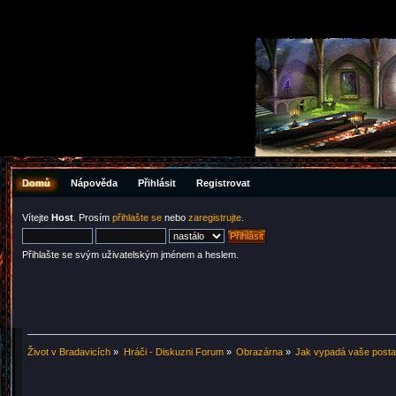
Domů
Nápověda
Přihlásit
Registrovat
Vítejte
Host
. Prosím
přihlašte se
nebo
zaregistrujte
.
Přihlašte se svým uživatelským jménem a heslem.
Život v Bradavicích
»
Hráči - Diskuzni Forum
»
Obrazárna
»
Jak vypadá vaše post