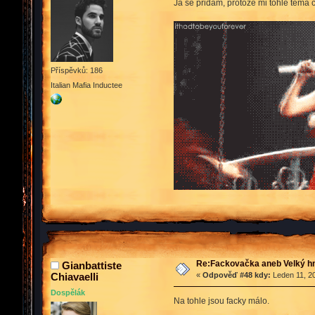
Já se přidám, protože mi tohle téma
Příspěvků: 186
Italian Mafia Inductee
Re:Fackovačka aneb Velký hn
Gianbattiste
Chiavaelli
«
Odpověď #48 kdy:
Leden 11, 20
Dospělák
Na tohle jsou facky málo.