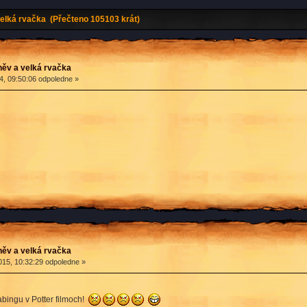
elká rvačka (Přečteno 105103 krát)
ěv a velká rvačka
4, 09:50:06 odpoledne »
ěv a velká rvačka
15, 10:32:29 odpoledne »
abingu v Potter filmoch!