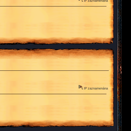
IP zaznamenána
IP zaznamenána