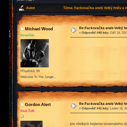
Autor
Téma: Fackovačka aneb Velký hněv a v
Re:Fackovačka aneb Velký hn
Michael Wood
«
Odpověď #40 kdy:
Září 19, 201
Dospělák
Příspěvků: 89
Welcome To The Jungle...
Re:Fackovačka aneb Velký hn
Gordon Alert
«
Odpověď #41 kdy:
Leden 16, 20
Klub ŽvB
pre všetkých hejterov slovenského d