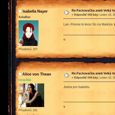
Re:Fackovačka aneb Velký hn
Isabella Nayer
«
Odpověď #43 kdy:
Leden 16, 20
AzkaBan
Lari- Presne to teraz šlo na Markíze
N
Příspěvků: 207
Re:Fackovačka aneb Velký hn
Alice von Thean
«
Odpověď #44 kdy:
Leden 10, 20
Dospělák
Jedna pro Isabellu.
∀
Příspěvků: 281