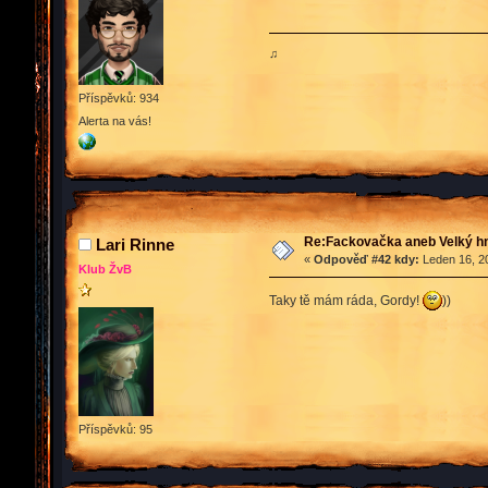
♫
Příspěvků: 934
Alerta na vás!
Re:Fackovačka aneb Velký hn
Lari Rinne
«
Odpověď #42 kdy:
Leden 16, 20
Klub ŽvB
Taky tě mám ráda, Gordy!
))
Příspěvků: 95