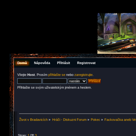
Domů
Nápověda
Přihlásit
Registrovat
Vítejte
Host
. Prosím
přihlašte se
nebo
zaregistrujte
.
Přihlašte se svým uživatelským jménem a heslem.
Život v Bradavicích
»
Hráči - Diskuzni Forum
»
Pokec
»
Fackovačka aneb Vel
Stran:
1
[
2
]
3