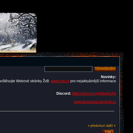
Novinky:
avštěvujte Webové stránky ŽvB
www.zvb.cz
pro nejaktuálnější informace
Discord:
https://discord.gg/NqqGcAA
www.facebook.com/zvb.cz
« předchozí
další »
TISK