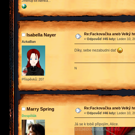
Jmenuji se Alenka...
Re:Fackovačka aneb Velký hn
Isabella Nayer
«
Odpověď #45 kdy:
Leden 10, 20
AzkaBan
Díky, sebe nezabudni dať
N
Příspěvků: 207
Re:Fackovačka aneb Velký hn
Marry Spring
«
Odpověď #46 kdy:
Leden 10, 20
Dospělák
Já se k tobě připojím, Alice.