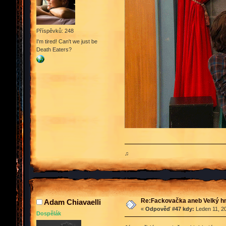
Příspěvků: 248
I'm tired! Can't we just be
Death Eaters?
♫
Re:Fackovačka aneb Velký hn
Adam Chiavaelli
«
Odpověď #47 kdy:
Leden 11, 20
Dospělák