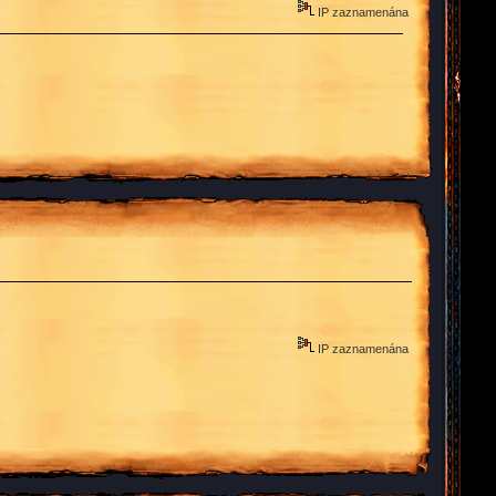
IP zaznamenána
IP zaznamenána