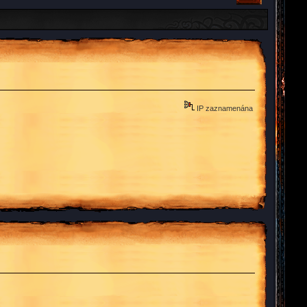
IP zaznamenána