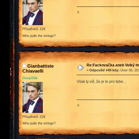
♕
Příspěvků: 226
Who pulls the strings?
Re:Fackovačka aneb Velký hn
Gianbattiste
Chiavaelli
«
Odpověď #49 kdy:
Únor 05, 201
Dospělák
Však ty víš, že je to pro tebe...
♕
Příspěvků: 226
Who pulls the strings?