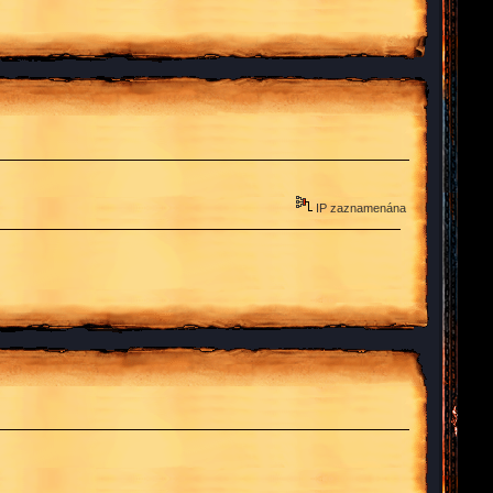
IP zaznamenána