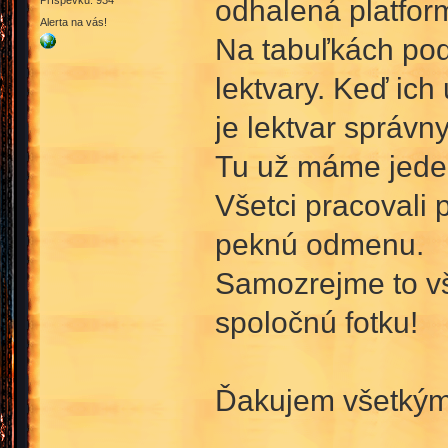
odhalená platfor
Příspěvků: 934
Alerta na vás!
Na tabuľkách pod 
lektvary. Keď ich 
je lektvar správn
Tu už máme jeden
Všetci pracovali 
peknú odmenu.
Samozrejme to vše
spoločnú fotku!
Ďakujem všetkým