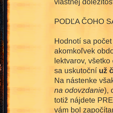
vlastnej dôležitost
PODĽA ČOHO S
Hodnotí sa počet
akomkoľvek obdob
lektvarov, všetko
sa uskutoční
už 
Na nástenke však
na odovzdanie
),
totiž nájdete PR
vám bol započíta