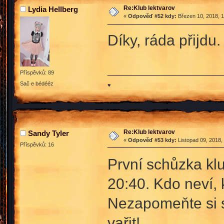
Re:Klub lektvarov
Lydia Hellberg
«
Odpověď #52 kdy:
Březen 10, 2018, 1
Díky, ráda přijdu.
Příspěvků: 89
Sač e bédééz
♥
Re:Klub lektvarov
Sandy Tyler
«
Odpověď #53 kdy:
Listopad 09, 2018,
Příspěvků: 16
První schůzka klu
20:40. Kdo neví, 
Nezapomeňte si s
vařit!