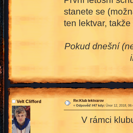
stanete se (možn
ten lektvar, takž
Pokud dnešní (ne
Re:Klub lektvarov
Velt Clifford
«
Odpověď #47 kdy:
Únor 12, 2018, 06:
V rámci klub