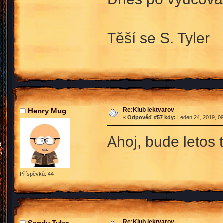
Těší se S. Tyler
Re:Klub lektvarov
Henry Mug
«
Odpověď #57 kdy:
Leden 24, 2019, 09
Ahoj, bude letos 
Příspěvků: 44
Re:Klub lektvarov
Sandy Tyler