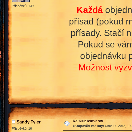
Příspěvků: 139
Každá
objedná
přísad (pokud m
přísady. Stačí
Pokud se vám 
objednávku p
Možnost vyzv
Re:Klub lektvarov
Sandy Tyler
«
Odpověď #48 kdy:
Únor 14, 2018, 10:
Příspěvků: 16