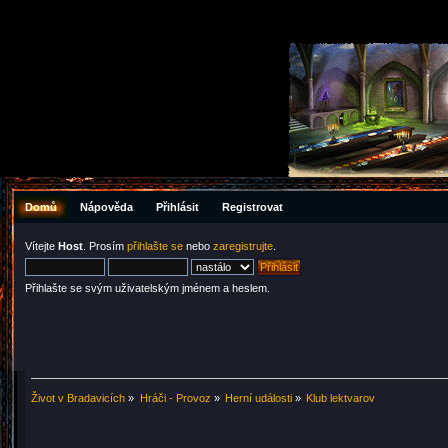
Domů
Nápověda
Přihlásit
Registrovat
Vítejte
Host
. Prosím
přihlašte se
nebo
zaregistrujte
.
Přihlašte se svým uživatelským jménem a heslem.
Život v Bradavicích
»
Hráči - Provoz
»
Herní události
»
Klub lektvarov