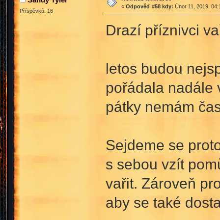
«
Odpověď #58 kdy:
Únor 11, 2019, 04:
Příspěvků: 16
Drazí příznivci va
letos budou nejsp
pořádala nadále v
pátky nemám čas
Sejdeme se proto 
s sebou vzít pom
vařit. Zároveň pr
aby se také dost