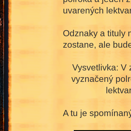
uvarených lektva
Odznaky a tituly
zostane, ale bud
Vysvetlivka: V 
vyznačený polro
lektva
A tu je spomínan