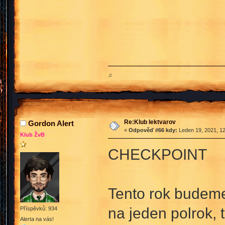
♫
Re:Klub lektvarov
Gordon Alert
«
Odpověď #66 kdy:
Leden 19, 2021, 12
Klub ŽvB
CHECKPOINT
Tento rok budeme
na jeden polrok,
Příspěvků: 934
Alerta na vás!