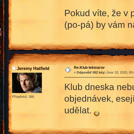
Pokud víte, že v p
(po-pá) by vám n
Re:Klub lektvarov
Jeremy Hatfield
«
Odpověď #62 kdy:
Únor 10, 2020, 05:
Klub dneska nebu
objednávek, esejí
Příspěvků: 366
udělat.