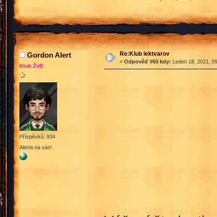
Re:Klub lektvarov
Gordon Alert
«
Odpověď #65 kdy:
Leden 18, 2021, 09
Klub ŽvB
Příspěvků: 934
Alerta na vás!