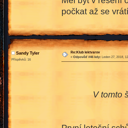
Měl být v řešení 
počkat až se vrá
Re:Klub lektvarov
Sandy Tyler
«
Odpověď #46 kdy:
Leden 27, 2018, 12
Příspěvků: 16
V tomto 
První letošní sch