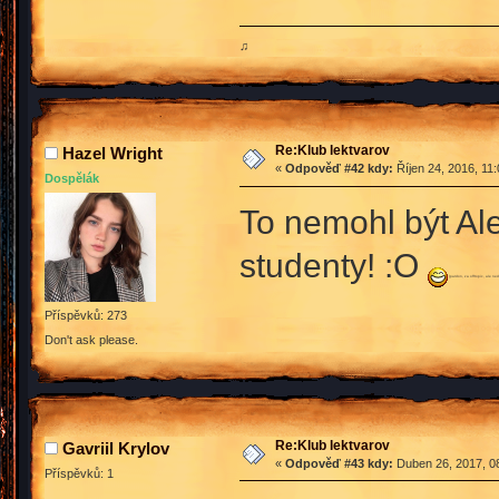
♫
Re:Klub lektvarov
Hazel Wright
«
Odpověď #42 kdy:
Říjen 24, 2016, 11
Dospělák
To nemohl být Ale
studenty! :O
(pardon, za offtopic, ale neda
Příspěvků: 273
Don't ask please.
Re:Klub lektvarov
Gavriil Krylov
«
Odpověď #43 kdy:
Duben 26, 2017, 08
Příspěvků: 1