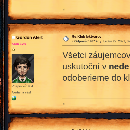
♫
Re:Klub lektvarov
Gordon Alert
«
Odpověď #67 kdy:
Leden 22, 2021, 07
Klub ŽvB
Všetci záujemcovi
uskutoční v
nede
odoberieme do kl
Příspěvků: 934
Alerta na vás!
♫