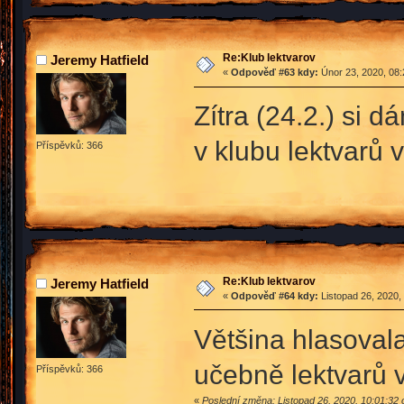
Re:Klub lektvarov
Jeremy Hatfield
«
Odpověď #63 kdy:
Únor 23, 2020, 08:
Zítra (24.2.) si d
v klubu lektvarů 
Příspěvků: 366
Re:Klub lektvarov
Jeremy Hatfield
«
Odpověď #64 kdy:
Listopad 26, 2020,
Většina hlasovala
učebně lektvarů v
Příspěvků: 366
«
Poslední změna: Listopad 26, 2020, 10:01:32 