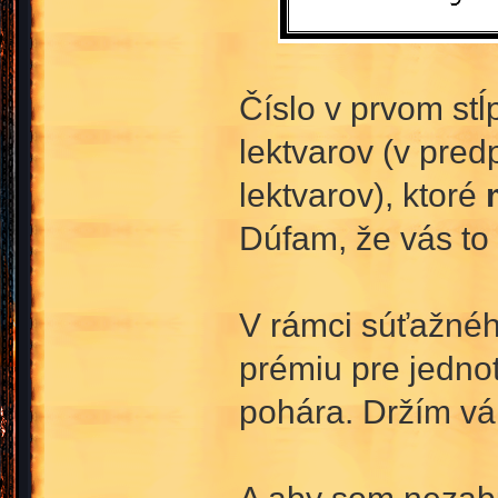
Číslo v prvom st
lektvarov (v pre
lektvarov), ktoré
Dúfam, že vás to 
V rámci súťažné
prémiu pre jednot
pohára. Držím vá