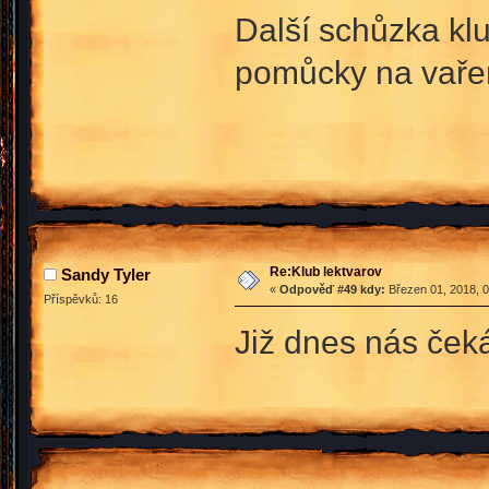
Další schůzka klu
pomůcky na vaře
Re:Klub lektvarov
Sandy Tyler
«
Odpověď #49 kdy:
Březen 01, 2018, 0
Příspěvků: 16
Již dnes nás čeká