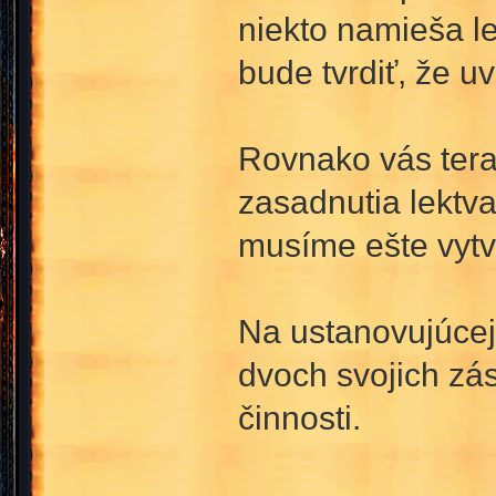
niekto namieša le
bude tvrdiť, že uv
Rovnako vás tera
zasadnutia lektv
musíme ešte vytvo
Na ustanovujúcej 
dvoch svojich zá
činnosti.