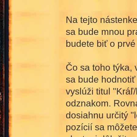
Na tejto nástenk
sa bude mnou prav
budete biť o prv
Čo sa toho týka, 
sa bude hodnotiť 
vyslúži titul "Kr
odznakom. Rovnak
dosiahnu určitý 
pozícií sa môžete