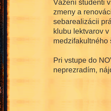
Vážení študenti 
zmeny a renovácie
sebarealizácii pr
klubu lektvarov 
medzifakultného 
Pri vstupe do NO
neprezradím, náj