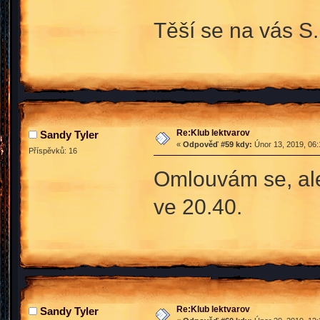
Těší se na vás S.
Re:Klub lektvarov
Sandy Tyler
«
Odpověď #59 kdy:
Únor 13, 2019, 06:
Příspěvků: 16
Omlouvám se, ale
ve 20.40.
Re:Klub lektvarov
Sandy Tyler