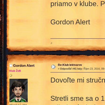
priamo v klube. 
Gordon Alert
♫
Re:Klub lektvarov
Gordon Alert
«
Odpověď #41 kdy:
Říjen 23, 2016, 09
Klub ŽvB
Dovoľte mi stručn
Stretli sme sa o 1