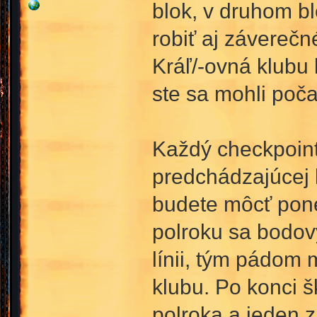
blok, v druhom b
robiť aj záverečn
Kráľ/-ovná klubu
ste sa mohli poč
Každý checkpoin
predchádzajúcej 
budete môcť pone
polroku sa bodov
línii, tým pádom
klubu. Po konci 
polroka a jeden 