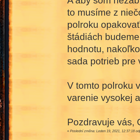
A aby som nezabu
to musíme z nieč
polroku opakovať,
štádiách budeme 
hodnotu, nakoľko
sada potrieb pre 
V tomto polroku 
varenie vysokej a
Pozdravuje vás, 
«
Poslední změna: Leden 19, 2021, 12:37:18 od