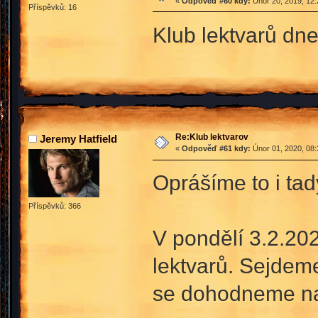
«
Odpověď #60 kdy:
Únor 20, 2019, 12:
Příspěvků: 16
Klub lektvarů dn
Re:Klub lektvarov
Jeremy Hatfield
«
Odpověď #61 kdy:
Únor 01, 2020, 08:
Oprášíme to i ta
Příspěvků: 366
V pondělí 3.2.202
lektvarů. Sejdeme
se dohodneme na 