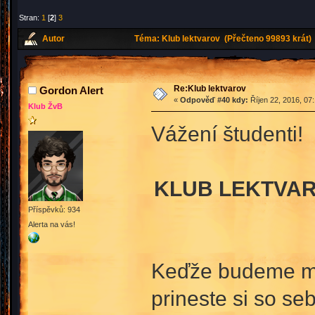
Stran:
1
[
2
]
3
Autor
Téma: Klub lektvarov (Přečteno 99893 krát)
Re:Klub lektvarov
Gordon Alert
«
Odpověď #40 kdy:
Říjen 22, 2016, 07
Klub ŽvB
Vážení študenti!
KLUB LEKTVARO
Příspěvků: 934
Alerta na vás!
Keďže budeme mať
prineste si so se