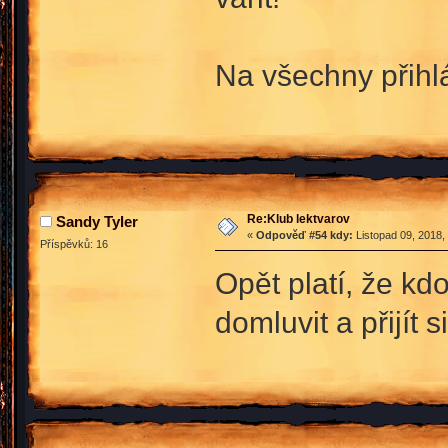
Na všechny přihlá
Re:Klub lektvarov
Sandy Tyler
«
Odpověď #54 kdy:
Listopad 09, 2018,
Příspěvků: 16
Opět platí, že kd
domluvit a přijít s