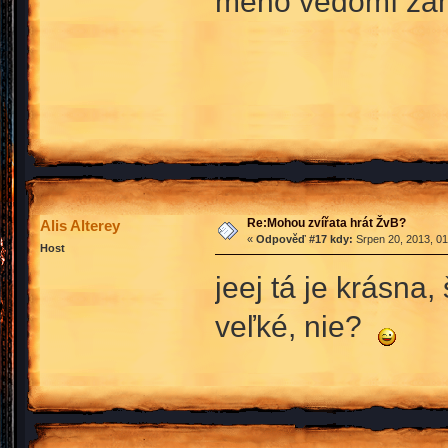
mého vědomí zah
Re:Mohou zvířata hrát ŽvB?
Alis Alterey
«
Odpověď #17 kdy:
Srpen 20, 2013, 01
Host
jeej tá je krásna
veľké, nie?