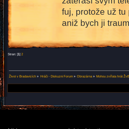
zaterasí svým těl
fuj, protože už tu
aniž bych ji trau
Stran: [
1
]
2
Život v Bradavicích
»
Hráči - Diskuzni Forum
»
Obrazárna
»
Mohou zvířata hrát Žv