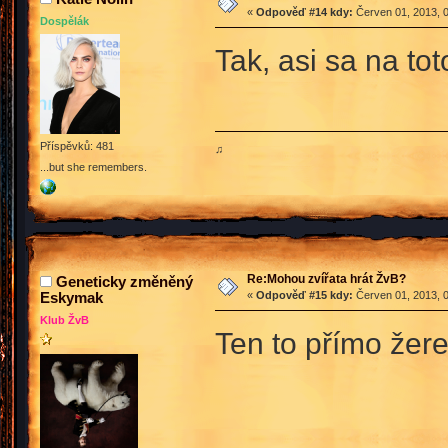
«
Odpověď #14 kdy:
Červen 01, 2013, 0
Dospělák
Tak, asi sa na tot
Příspěvků: 481
♫
...but she remembers.
Re:Mohou zvířata hrát ŽvB?
Geneticky změněný
Eskymak
«
Odpověď #15 kdy:
Červen 01, 2013, 0
Klub ŽvB
Ten to přímo žere 