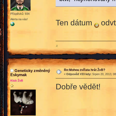
Příspěvků: 934
Alerta na vás!
Ten dátum
odvt
♫
Re:Mohou zvířata hrát ŽvB?
Geneticky změněný
Eskymak
«
Odpověď #33 kdy:
Srpen 20, 2013, 08
Klub ŽvB
Dobře vědět!