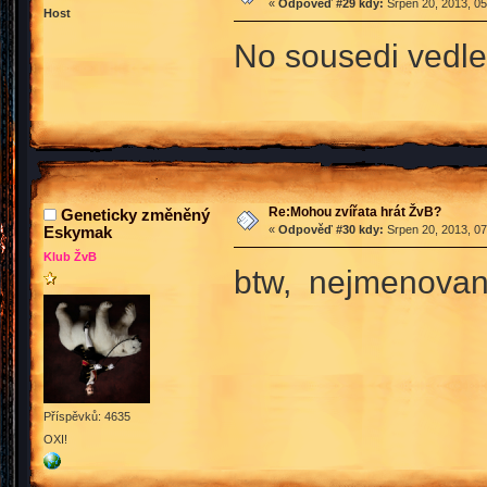
«
Odpověď #29 kdy:
Srpen 20, 2013, 05
Host
No sousedi vedle
Re:Mohou zvířata hrát ŽvB?
Geneticky změněný
Eskymak
«
Odpověď #30 kdy:
Srpen 20, 2013, 07
Klub ŽvB
btw, nejmenovaný 
Příspěvků: 4635
OXI!