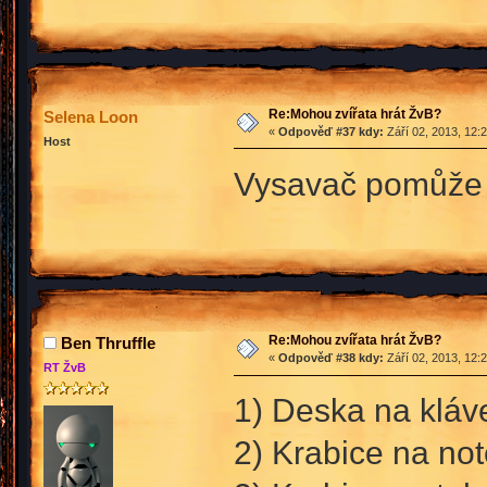
Re:Mohou zvířata hrát ŽvB?
Selena Loon
«
Odpověď #37 kdy:
Září 02, 2013, 12:
Host
Vysavač pomůže :
Re:Mohou zvířata hrát ŽvB?
Ben Thruffle
«
Odpověď #38 kdy:
Září 02, 2013, 12:
RT ŽvB
1) Deska na kláv
2) Krabice na no