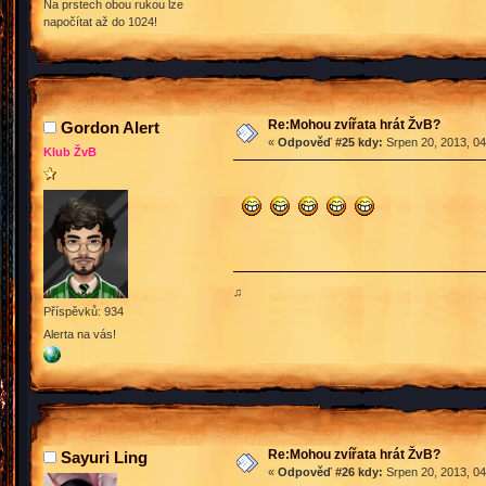
Na prstech obou rukou lze
napočítat až do 1024!
Re:Mohou zvířata hrát ŽvB?
Gordon Alert
«
Odpověď #25 kdy:
Srpen 20, 2013, 04
Klub ŽvB
♫
Příspěvků: 934
Alerta na vás!
Re:Mohou zvířata hrát ŽvB?
Sayuri Ling
«
Odpověď #26 kdy:
Srpen 20, 2013, 04