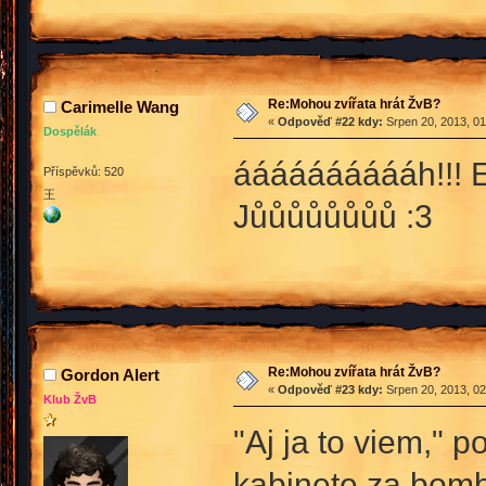
Re:Mohou zvířata hrát ŽvB?
Carimelle Wang
«
Odpověď #22 kdy:
Srpen 20, 2013, 01
Dospělák
ááááááááááh!!! En
Příspěvků: 520
王
Jůůůůůůůů :3
Re:Mohou zvířata hrát ŽvB?
Gordon Alert
«
Odpověď #23 kdy:
Srpen 20, 2013, 02
Klub ŽvB
"Aj ja to viem,"
kabinete za bomb