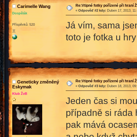
Re:Vtipné fotky pořízené při hraní 
Carimelle Wang
«
Odpověď #2 kdy:
Duben 17, 2013, 11:
Dospělák
Já vím, sama jsem
Příspěvků: 520
王
toto je fotka u hr
Re:Vtipné fotky pořízené při hraní 
Geneticky změněný
Eskymak
«
Odpověď #3 kdy:
Duben 18, 2013, 09:
Klub ŽvB
Jeden čas si mou
případně si ráda 
pak mává ocasem
a nebo když chytá