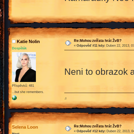
Re:Mohou zvířata hrát ŽvB?
Katie Nolin
«
Odpověď #11 kdy:
Duben 22, 2013, 07
Dospělák
Neni to obrazok 
Příspěvků: 481
...but she remembers.
♫
Re:Mohou zvířata hrát ŽvB?
Selena Loon
«
Odpověď #12 kdy:
Duben 22, 2013, 04
Host