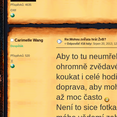
Příspěvků: 4635
OXI!
Re:Mohou zvířata hrát ŽvB?
Carimelle Wang
«
Odpověď #16 kdy:
Srpen 20, 2013, 12
Dospělák
Aby to tu neumře
Příspěvků: 520
王
ohromně zvědavé,
koukat i celé ho
doprava, aby mohl
až moc často
Není to sice fotk