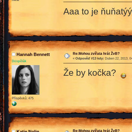
Aaa to je ňuňatýý
Re:Mohou zvířata hrát ŽvB?
Hannah Bennett
«
Odpověď #13 kdy:
Duben 22, 2013, 04
Dospělák
Že by kočka?
Příspěvků: 475
Re:Mohou zvířata hrát ŽvB?
Katie Nolin