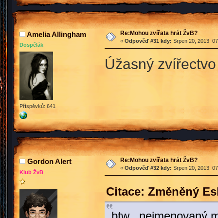
Re:Mohou zvířata hrát ŽvB?
Amelia Allingham
«
Odpověď #31 kdy:
Srpen 20, 2013, 07
Dospělák
Úžasný zvířectv
Příspěvků: 641
Re:Mohou zvířata hrát ŽvB?
Gordon Alert
«
Odpověď #32 kdy:
Srpen 20, 2013, 07
Klub ŽvB
Citace: Změněný Es
btw, nejmenovaný mor