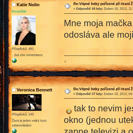
Re:Vtipné fotky pořízené při hraní 
Katie Nolin
«
Odpověď #6 kdy:
Duben 18, 2013, 11:
Dospělák
Mne moja mačka r
odosláva ale mo
Příspěvků: 481
...but she remembers.
♫
Re:Vtipné fotky pořízené při hraní 
Veronica Bennett
«
Odpověď #7 kdy:
Duben 18, 2013, 04:
tak to nevim je
Příspěvků: 145
okno (jednou utek
Život je jeden velký kurz
sebeovládání.
zapne televizi a