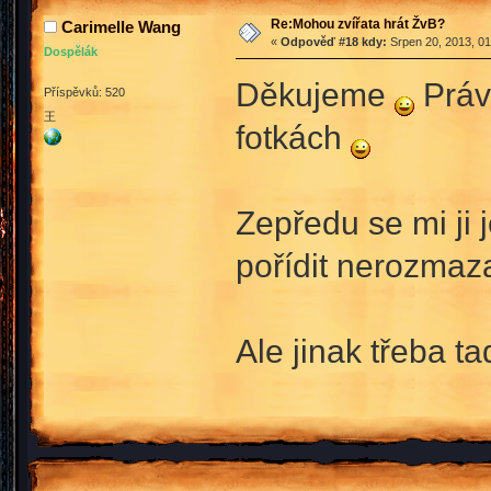
Re:Mohou zvířata hrát ŽvB?
Carimelle Wang
«
Odpověď #18 kdy:
Srpen 20, 2013, 01
Dospělák
Děkujeme
Právě
Příspěvků: 520
王
fotkách
Zepředu se mi ji j
pořídit nerozmaz
Ale jinak třeba ta