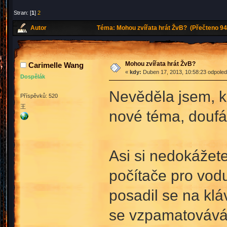
Stran: [
1
]
2
Autor
Téma: Mohou zvířata hrát ŽvB? (Přečteno 94
Mohou zvířata hrát ŽvB?
Carimelle Wang
«
kdy:
Duben 17, 2013, 10:58:23 odpoled
Dospělák
Nevěděla jsem, ka
Příspěvků: 520
王
nové téma, doufá
Asi si nedokážete
počítače pro vodu
posadil se na klá
se vzpamatovává