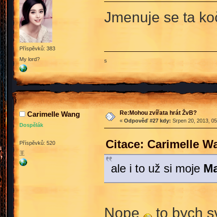
Jmenuje se ta k
Příspěvků: 383
My lord?
s
Re:Mohou zvířata hrát ŽvB?
Carimelle Wang
«
Odpověď #27 kdy:
Srpen 20, 2013, 05
Dospělák
Citace: Carimelle W
Příspěvků: 520
王
ale i to už si moje
Ma
Nope
to bych s