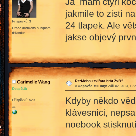
Já mam čtyři kočk
jakmile to zistí n
Příspěvků: 3
24 tlapek. Ale vě
Draco dormiens nunquam
titillandus
jakse objevý prvn
Re:Mohou zvířata hrát ŽvB?
Carimelle Wang
«
Odpověď #36 kdy:
Září 02, 2013, 12:
Dospělák
Kdyby někdo vědě
Příspěvků: 520
王
klávesnici, neps
noebook stisknut