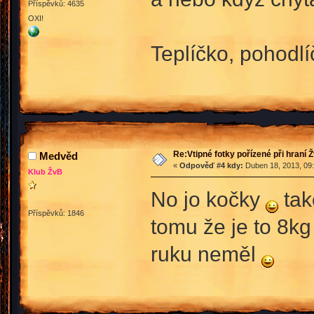
Příspěvků: 4635
OXI!
Teplíčko, pohodlíč
Re:Vtipné fotky pořízené při hraní 
Medvěd
«
Odpověď #4 kdy:
Duben 18, 2013, 09:
Klub ŽvB
No jo kočky
tak
Příspěvků: 1846
tomu že je to 8kg
ruku neměl