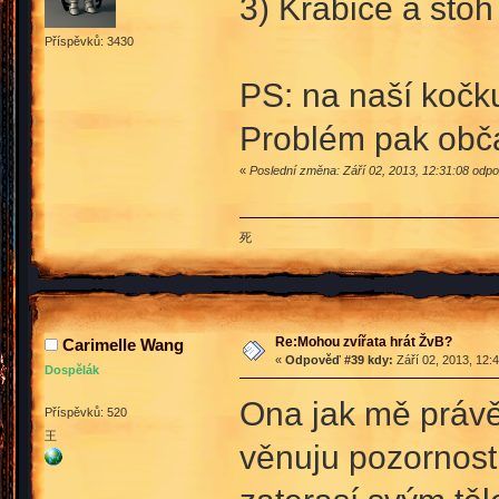
3) Krabice a stoh
Příspěvků: 3430
PS: na naší kočku
Problém pak občas
«
Poslední změna: Září 02, 2013, 12:31:08 odpo
死
Re:Mohou zvířata hrát ŽvB?
Carimelle Wang
«
Odpověď #39 kdy:
Září 02, 2013, 12:
Dospělák
Ona jak mě právě v
Příspěvků: 520
王
věnuju pozornost 