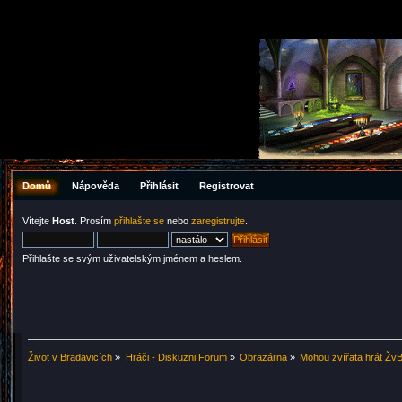
Domů
Nápověda
Přihlásit
Registrovat
Vítejte
Host
. Prosím
přihlašte se
nebo
zaregistrujte
.
Přihlašte se svým uživatelským jménem a heslem.
Život v Bradavicích
»
Hráči - Diskuzni Forum
»
Obrazárna
»
Mohou zvířata hrát Žv