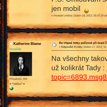
jen mobil
«
Poslední změna: Duben 18, 2013, 05:07:14 o
Re:Vtipné fotky pořízené při hraní 
Katherine Blame
«
Odpověď #1 kdy:
Duben 17, 2013, 11:
Dospělák
Na všechny takov
už kolikrát Tady :
topic=6893.msg
Příspěvků: 404
♥ *VallStar* ♥