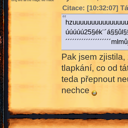
long live all the magic we made
Citace: [10:32:07] Tá
hzuuuuuuuuuuuuuuuuuuuuuuu
úúúúú25§ék¨´á§§ůl
´´´´´´´´´´´´´´´´´´´
Pak jsem zjistila,
tlapkání, co od t
teda přepnout neu
nechce