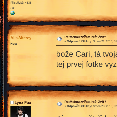
Příspěvků: 4635
OXI!
Re:Mohou zvířata hrát ŽvB?
Alis Alterey
«
Odpověď #34 kdy:
Srpen 21, 2013, 01
Host
bože Cari, tá tvo
tej prvej fotke v
Re:Mohou zvířata hrát ŽvB?
Lynx Fox
«
Odpověď #35 kdy:
Srpen 23, 2013, 02