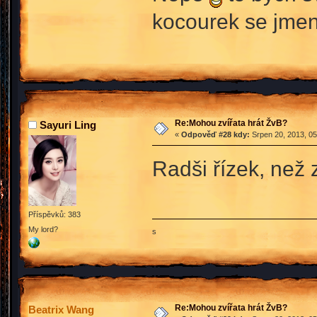
kocourek se jmen
Re:Mohou zvířata hrát ŽvB?
Sayuri Ling
«
Odpověď #28 kdy:
Srpen 20, 2013, 05
Radši řízek, než
Příspěvků: 383
My lord?
s
Re:Mohou zvířata hrát ŽvB?
Beatrix Wang