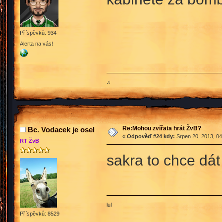
Příspěvků: 934
Alerta na vás!
♫
Re:Mohou zvířata hrát ŽvB?
Bc. Vodacek je osel
«
Odpověď #24 kdy:
Srpen 20, 2013, 04
RT ŽvB
sakra to chce dá
luf
Příspěvků: 8529