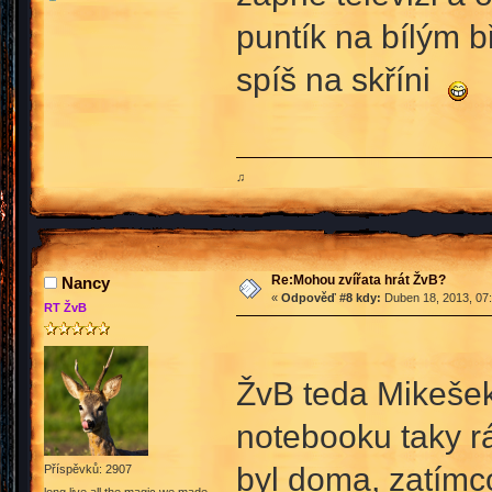
puntík na bílým b
spíš na skříni
♫
Re:Mohou zvířata hrát ŽvB?
Nancy
«
Odpověď #8 kdy:
Duben 18, 2013, 07:
RT ŽvB
ŽvB teda Mikešek 
notebooku taky rá
byl doma, zatímco
Příspěvků: 2907