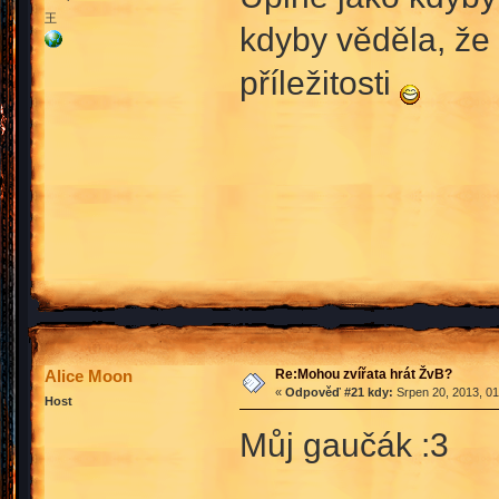
王
kdyby věděla, že 
příležitosti
Re:Mohou zvířata hrát ŽvB?
Alice Moon
«
Odpověď #21 kdy:
Srpen 20, 2013, 01
Host
Můj gaučák :3