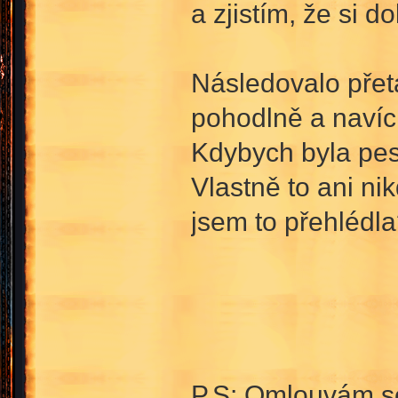
a zjistím, že si d
Následovalo přeta
pohodlně a navíc
Kdybych byla pes, 
Vlastně to ani ni
jsem to přehléd
P.S: Omlouvám se 