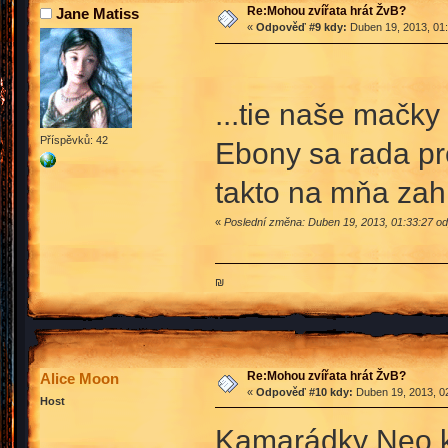
Re:Mohou zvířata hrát ŽvB?
Jane Matiss
«
Odpověď #9 kdy:
Duben 19, 2013, 01:
...tie naše mačky
Příspěvků: 42
Ebony sa rada pre
takto na mňa zah
«
Poslední změna: Duben 19, 2013, 01:33:27 od
₪
Re:Mohou zvířata hrát ŽvB?
Alice Moon
«
Odpověď #10 kdy:
Duben 19, 2013, 02
Host
Kamarádky Neo k