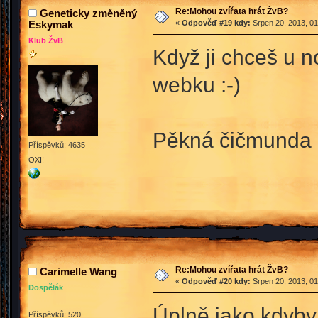
Re:Mohou zvířata hrát ŽvB?
Geneticky změněný
Eskymak
«
Odpověď #19 kdy:
Srpen 20, 2013, 01
Klub ŽvB
Když ji chceš u n
webku :-)
Pěkná čičmunda :
Příspěvků: 4635
OXI!
Re:Mohou zvířata hrát ŽvB?
Carimelle Wang
«
Odpověď #20 kdy:
Srpen 20, 2013, 01
Dospělák
Úplně jako kdyby 
Příspěvků: 520