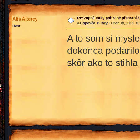
Re:Vtipné fotky pořízené při hraní 
Alis Alterey
«
Odpověď #5 kdy:
Duben 18, 2013, 11:
Host
A to som si mysl
dokonca podarilo 
skôr ako to stihla