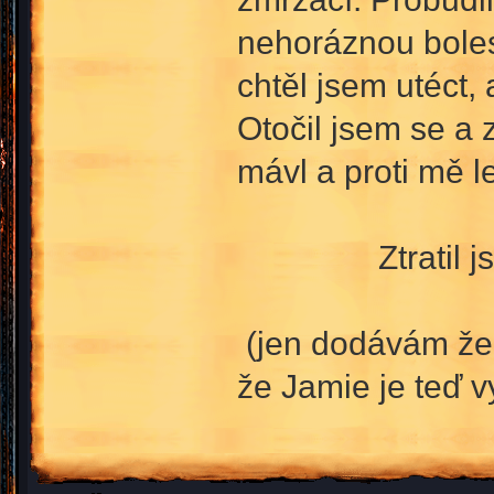
nehoráznou boles
chtěl jsem utéct,
Otočil jsem se a 
mávl a proti mě l
Ztratil jse
(jen dodávám že t
že Jamie je teď v