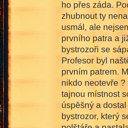
ho přes záda. Pod
zhubnout ty nena
usmál, ale nejsem
prvního patra a j
bystrozoři se sá
Profesor byl našt
prvním patrem. Mo
nikdo neotevře ?
tajnou místnost 
úspěšný a dostal 
bystrozor, který s
polštáře a nastal