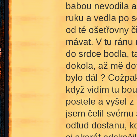
babou nevodila a 
ruku a vedla po 
od té ošetřovny či
mávat. V tu ránu
do srdce bodla, ta
dokola, až mě do
bylo dál ? Cožpak
když vidím tu bou
postele a vyšel z 
jsem čelil svému
odtud dostanu, k
si akorát odskoči