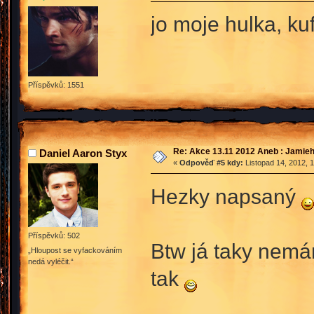
jo moje hulka, ku
Příspěvků: 1551
Re: Akce 13.11 2012 Aneb : Jamieh
Daniel Aaron Styx
«
Odpověď #5 kdy:
Listopad 14, 2012, 
Hezky napsaný
Příspěvků: 502
Btw já taky nemám
„Hloupost se vyfackováním
nedá vyléčit.“
tak