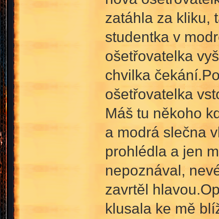
zatáhla za kliku, 
studentka v modré
ošetřovatelka vyš
chvilka čekání.P
ošetřovatelka vst
Máš tu někoho kdo
a modrá slečna vb
prohlédla a jen m
nepoznával, nevé
zavrtěl hlavou.O
klusala ke mě blí