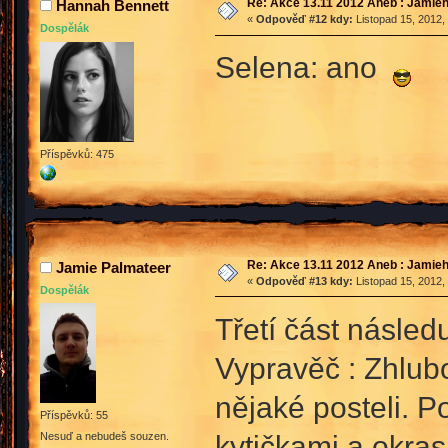
Re: Akce 13.11 2012 Aneb : Jamieh
Hannah Bennett
«
Odpověď #12 kdy:
Listopad 15, 2012,
Dospělák
Selena: ano
Příspěvků: 475
Re: Akce 13.11 2012 Aneb : Jamieh
Jamie Palmateer
«
Odpověď #13 kdy:
Listopad 15, 2012,
Dospělák
Třetí část násled
Vypravěč : Zhlub
nějaké posteli. 
Příspěvků: 55
kytičkami a okra
Nesuď a nebudeš souzen.