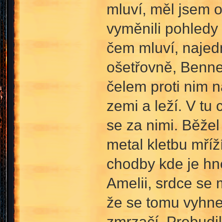
mluví, měl jsem o
vyměnili pohledy
čem mluví, najed
ošetřovně, Bennet
čelem proti nim n
zemi a leží. V tu
se za nimi. Běže
metal kletbu mříž
chodby kde je hn
Amelii, srdce se 
že se tomu vyhne,
zmrzačí. Probudil