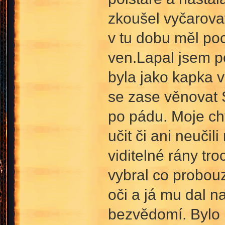
zkoušel vyčarova
v tu dobu měl poci
ven.Lapal jsem p
byla jako kapka 
se zase věnovat
po pádu. Moje ch
učit či ani neuči
viditelné rány tro
vybral co probou
oči a já mu dal n
bezvědomí. Bylo m