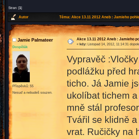
Stran: [
1
]
Autor
Téma: Akce 13.11 2012 Aneb : Jamieho pohle
Akce 13.11 2012 Aneb : Jamieho po
Jamie Palmateer
«
kdy:
Listopad 14, 2012, 11:14:31 dopol
Dospělák
Vypravěč :Vločky
podlážku před hra
ticho. Já Jamie j
Příspěvků: 55
ukolíbat tichem 
Nesuď a nebudeš souzen.
mně stál profesor
Tvářil se klidně 
vrat. Ručičky na 