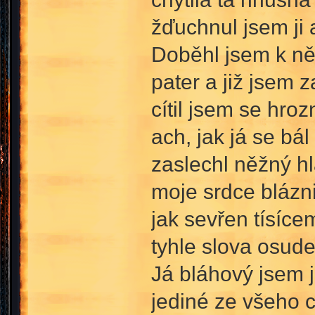
žďuchnul jsem ji 
Doběhl jsem k něj
pater a již jsem 
cítil jsem se hroz
ach, jak já se bál
zaslechl něžný hl
moje srdce blázn
jak sevřen tísíc
tyhle slova osude
Já bláhový jsem ji
jediné ze všeho c