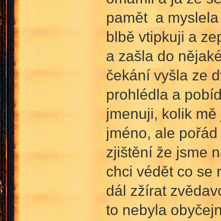
pamět a myslela s
blbě vtipkuji a ze
a zašla do nějaké
čekání vyšla ze 
prohlédla a pobíd
jmenuji, kolik mě j
jméno, ale pořád 
zjištění že jsme 
chci védět co se 
dál zžírat zvědav
to nebyla obyčejn