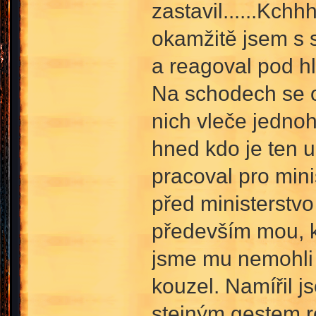
zastavil......Kch
okamžitě jsem s s
a reagoval pod hl
Na schodech se o
nich vleče jedno
hned kdo je ten 
pracoval pro mini
před ministerstvo
především mou, k
jsme mu nemohli 
kouzel. Namířil j
stejným gestem re