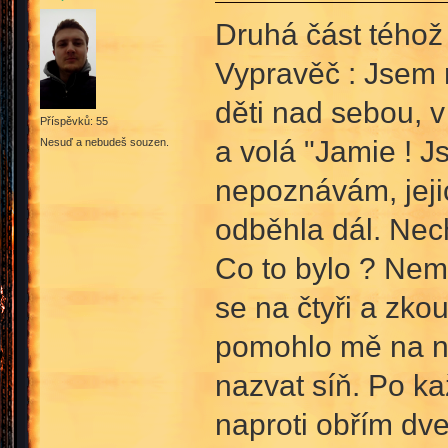
Druhá část téhož
Vypravěč : Jsem 
děti nad sebou, 
Příspěvků: 55
a volá "Jamie ! 
Nesuď a nebudeš souzen.
nepoznávám, jejic
odběhla dál. Nech
Co to bylo ? Nemů
se na čtyři a zko
pomohlo mě na noh
nazvat síň. Po ka
naproti obřím dve