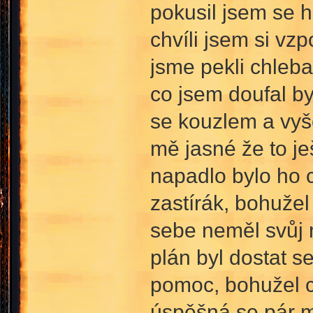
pokusil jsem se h
chvíli jsem si vz
jsme pekli chleba
co jsem doufal byl
se kouzlem a vyše
mě jasné že to je
napadlo bylo ho c
zastírák, bohužel
sebe neměl svůj n
plán byl dostat s
pomoc, bohužel c
úspěšná se pár m