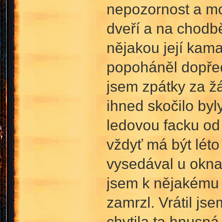
nepozornost a mo
dveří a na chodbě
nějakou její kam
popoháněl dopřed
jsem zpátky za ž
ihned skočilo byl
ledovou facku od 
vždyť má být léto 
vysedával u okna a
jsem k nějakému 
zamrzl. Vrátil j
chytila ta hnusná 