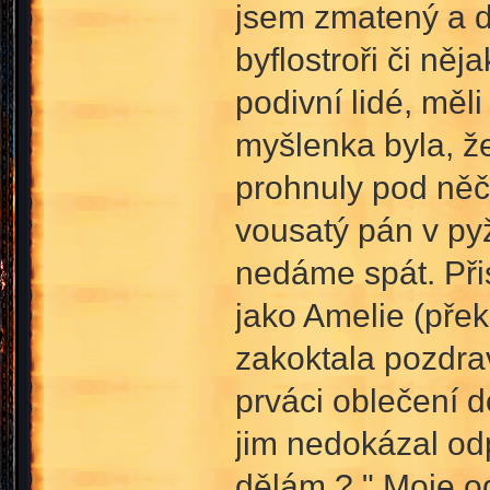
jsem zmatený a d
byflostroři či něj
podivní lidé, měl
myšlenka byla, že
prohnuly pod něčí
vousatý pán v py
nedáme spát. Přis
jako Amelie (pře
zakoktala pozdra
prváci oblečení 
jim nedokázal odp
dělám ? " Moje od