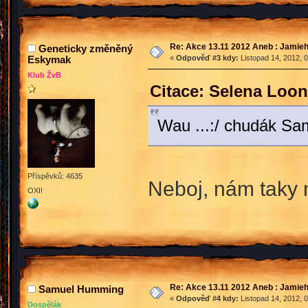
Re: Akce 13.11 2012 Aneb : Jamieh
Geneticky změněný
Eskymak
«
Odpověď #3 kdy:
Listopad 14, 2012, 
Klub ŽvB
Citace: Selena Loon
Wau ...:/ chudák Sam
Příspěvků: 4635
Neboj, nám taky
OXI!
Re: Akce 13.11 2012 Aneb : Jamieh
Samuel Humming
«
Odpověď #4 kdy:
Listopad 14, 2012, 
Dospělák