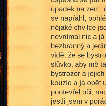
úpadek na zem, č
se napřáhl, pohl
nějaké chvilce j
nevnímal nic a já
bezbranný a jedin
vidět že se bystr
slůvko, aby mě ta
bystrozor a jejic
kouzlo a já opět 
pootevřel oči, nad
jestli jsem v poř