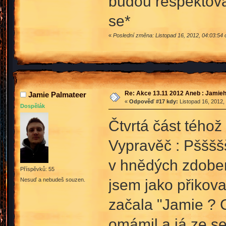
budou respektova
se*
«
Poslední změna: Listopad 16, 2012, 04:03:54 
Re: Akce 13.11 2012 Aneb : Jamieh
Jamie Palmateer
«
Odpověď #17 kdy:
Listopad 16, 2012,
Dospělák
Čtvrtá část téhož
Vypravěč : Pššššš
v hnědých zdoben
Příspěvků: 55
jsem jako přikov
Nesuď a nebudeš souzen.
začala "Jamie ? C
omámil a já ze se