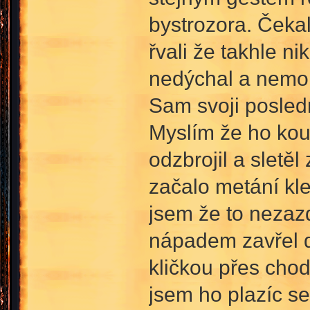
bystrozora. Čekal
řvali že takhle 
nedýchal a nemoh
Sam svoji posledn
Myslím že ho kous
odzbrojil a sletě
začalo metání kl
jsem že to nezaz
nápadem zavřel d
kličkou přes cho
jsem ho plazíc se 