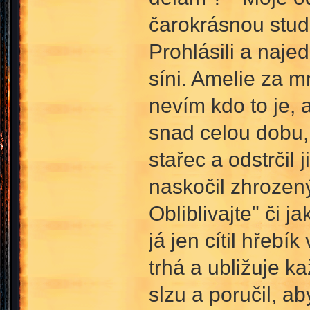
čarokrásnou stud
Prohlásili a naje
síni. Amelie za m
nevím kdo to je, 
snad celou dobu, 
stařec a odstrčil
naskočil zhrozen
Obliblivajte" či 
já jen cítil hřebí
trhá a ubližuje ka
slzu a poručil, 