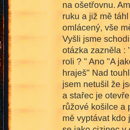
na ošetřovnu. Ame
ruku a již mě táh
omlácený, vše mě 
Vyšli jsme schodi
otázka zazněla : 
roli ? " Ano "A jak
hraješ" Nad touhl
jsem netušil že j
a stařec je otevře
růžové košilce a 
mě vyptávat kdo js
se jako cizinec v