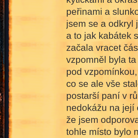
peřinami a slunko
jsem se a odkryl 
a to jak kabátek 
začala vracet čás
vzpomněl byla ta
pod vzpomínkou, 
co se ale vše sta
postarší paní v rů
nedokážu na její
že jsem odporoval
tohle místo bylo 