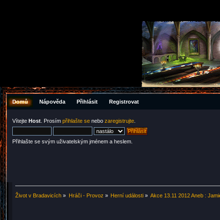
Domů
Nápověda
Přihlásit
Registrovat
Vítejte
Host
. Prosím
přihlašte se
nebo
zaregistrujte
.
Přihlašte se svým uživatelským jménem a heslem.
Život v Bradavicích
»
Hráči - Provoz
»
Herní události
»
Akce 13.11 2012 Aneb : Jami