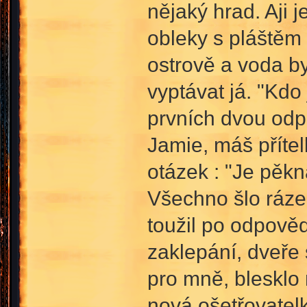
nějaký hrad. Aji 
obleky s pláštěm 
ostrově a voda by
vyptávat já. "Kd
prvních dvou odpo
Jamie, máš přítel
otázek : "Je pěk
Všechno šlo rázem
toužil po odpověd
zaklepání, dveře 
pro mně, blesklo 
nová ošetřovatel