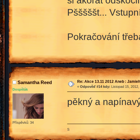
Pšššššt... Vstupní 
Pokračování tře
Re: Akce 13.11 2012 Aneb : Jamieh
Samantha Reed
«
Odpověď #14 kdy:
Listopad 15, 2012,
Dospělák
pěkný a napínavý
Příspěvků: 34
S