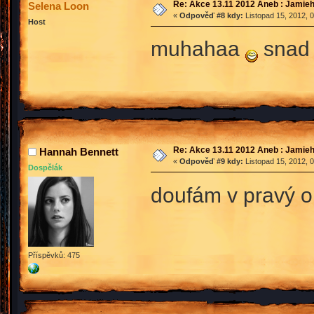
Re: Akce 13.11 2012 Aneb : Jamieh
Selena Loon
«
Odpověď #8 kdy:
Listopad 15, 2012, 
Host
muhahaa
snad 
Re: Akce 13.11 2012 Aneb : Jamieh
Hannah Bennett
«
Odpověď #9 kdy:
Listopad 15, 2012, 
Dospělák
doufám v pravý
Příspěvků: 475