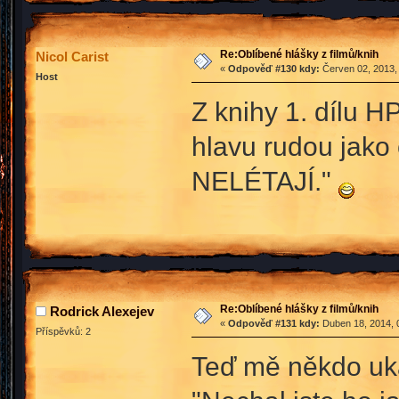
Re:Oblíbené hlášky z filmů/knih
Nicol Carist
«
Odpověď #130 kdy:
Červen 02, 2013,
Host
Z knihy 1. dílu H
hlavu rudou jak
NELÉTAJÍ."
Re:Oblíbené hlášky z filmů/knih
Rodrick Alexejev
«
Odpověď #131 kdy:
Duben 18, 2014, 
Příspěvků: 2
Teď mě někdo ukam