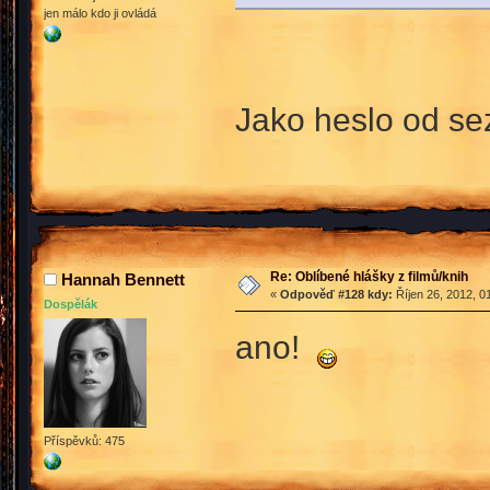
jen málo kdo ji ovládá
Jako heslo od s
Re: Oblíbené hlášky z filmů/knih
Hannah Bennett
«
Odpověď #128 kdy:
Říjen 26, 2012, 0
Dospělák
ano!
Příspěvků: 475