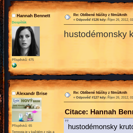
Re: Oblíbené hlášky z filmů/knih
Hannah Bennett
«
Odpověď #126 kdy:
Říjen 26, 2012, 0
Dospělák
hustodémonsky k
Příspěvků: 475
Re: Oblíbené hlášky z filmů/knih
Alexandr Brise
«
Odpověď #127 kdy:
Říjen 26, 2012, 0
Citace: Hannah Benn
hustodémonsky kru
Příspěvků: 65
Temnota je v každém z nás a