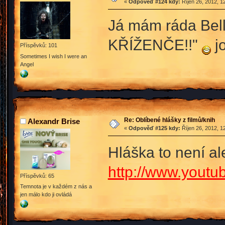
«
Odpověď #124 kdy:
Říjen 26, 2012, 1
Já mám ráda Bell
KŘÍŽENČE!!"
jo
Příspěvků: 101
Sometimes I wish I were an
Angel
Re: Oblíbené hlášky z filmů/knih
Alexandr Brise
«
Odpověď #125 kdy:
Říjen 26, 2012, 1
Hláška to není a
http://www.yout
Příspěvků: 65
Temnota je v každém z nás a
jen málo kdo ji ovládá