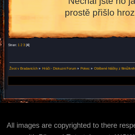
"Nechal jste ho j
prostě přišlo hroz
Stran:
1
2
3
[
4
]
Život v Bradavicích
»
Hráči - Diskuzni Forum
»
Pokec
»
Oblíbené hlášky z filmů/kni
All images are copyrighted to there respe