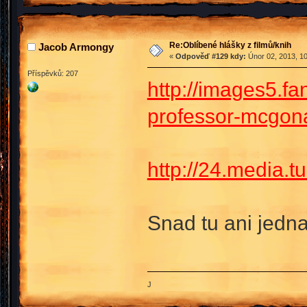
Re:Oblíbené hlášky z filmů/knih
Jacob Armongy
«
Odpověď #129 kdy:
Únor 02, 2013, 10
Příspěvků: 207
http://images5.
professor-mcgon
http://24.media.
Snad tu ani jedna
J