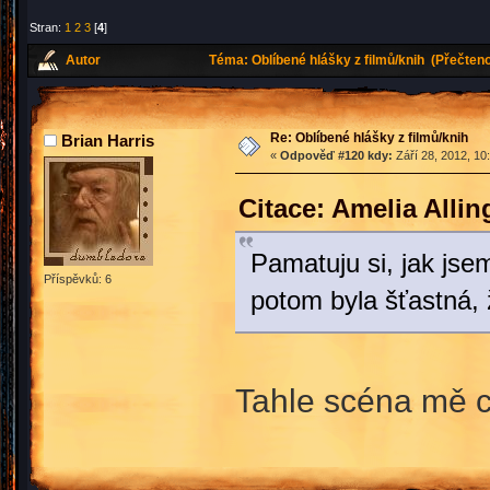
Stran:
1
2
3
[
4
]
Autor
Téma: Oblíbené hlášky z filmů/knih (Přečten
Re: Oblíbené hlášky z filmů/knih
Brian Harris
«
Odpověď #120 kdy:
Září 28, 2012, 10
Citace: Amelia Alli
Pamatuju si, jak jsem
Příspěvků: 6
potom byla šťastná, 
Tahle scéna mě 