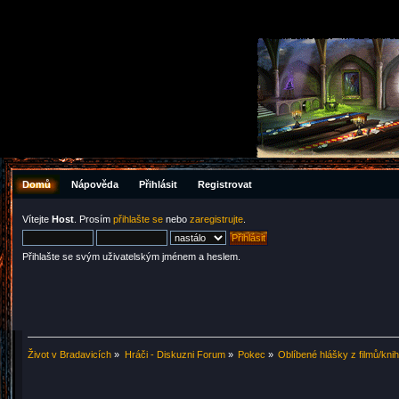
Domů
Nápověda
Přihlásit
Registrovat
Vítejte
Host
. Prosím
přihlašte se
nebo
zaregistrujte
.
Přihlašte se svým uživatelským jménem a heslem.
Život v Bradavicích
»
Hráči - Diskuzni Forum
»
Pokec
»
Oblíbené hlášky z filmů/kni