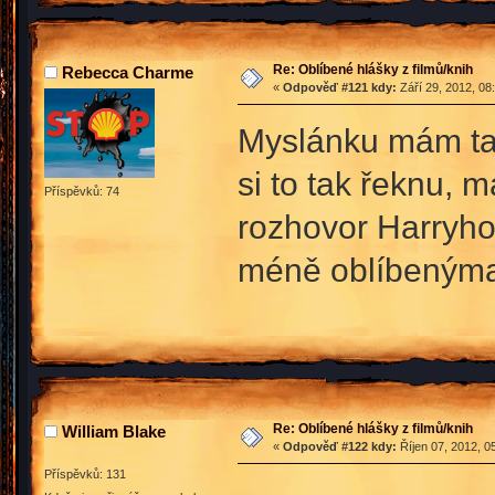
Re: Oblíbené hlášky z filmů/knih
Rebecca Charme
«
Odpověď #121 kdy:
Září 29, 2012, 08
Myslánku mám ta
si to tak řeknu,
Příspěvků: 74
rozhovor Harryho 
méně oblíbenýma
Re: Oblíbené hlášky z filmů/knih
William Blake
«
Odpověď #122 kdy:
Říjen 07, 2012, 0
Příspěvků: 131