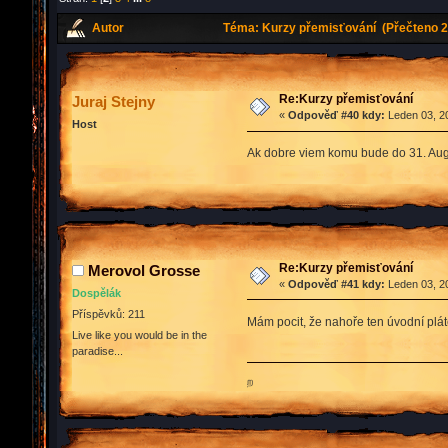
Autor
Téma: Kurzy přemisťování (Přečteno 2
Re:Kurzy přemisťování
Juraj Stejny
«
Odpověď #40 kdy:
Leden 03, 20
Host
Ak dobre viem komu bude do 31. Au
Re:Kurzy přemisťování
Merovol Grosse
«
Odpověď #41 kdy:
Leden 03, 20
Dospělák
Příspěvků: 211
Mám pocit, že nahoře ten úvodní plát
Live like you would be in the
paradise...
ற