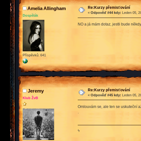
Re:Kurzy přemisťování
Amelia Allingham
«
Odpověď #44 kdy:
Leden 05, 20
Dospělák
NO a já mám dotaz, jestli bude někdy 
Příspěvků: 641
Re:Kurzy přemisťování
Jeremy
«
Odpověď #45 kdy:
Leden 05, 20
Klub ŽvB
Omlouvám se, ale ten se uskuteční a
.
ϟ