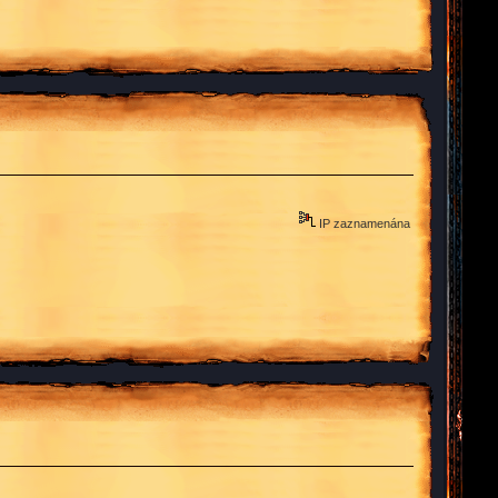
IP zaznamenána