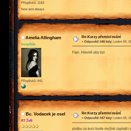
Příspěvků: 1183
Now and always.
Re:Kurzy přemisťování
Amelia Allingham
«
Odpověď #46 kdy:
Leden 05, 20
Dospělák
Fajn. Hlavně aby byl.
Příspěvků: 641
Re:Kurzy přemisťování
Bc. Vodacek je osel
«
Odpověď #47 kdy:
Leden 05, 20
RT ŽvB
platbu za kurz bude možné zaplatit i