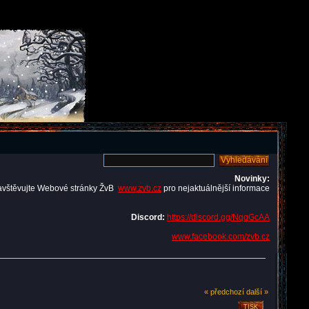
Novinky:
avštěvujte Webové stránky ŽvB
www.zvb.cz
pro nejaktuálnější informace
Discord:
https://discord.gg/NqqGcAA
www.facebook.com/zvb.cz
« předchozí
další »
TISK