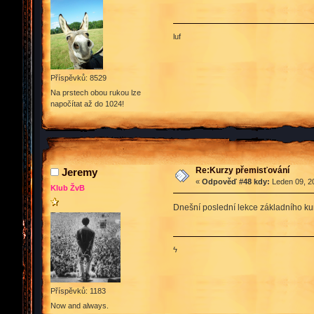
luf
Příspěvků: 8529
Na prstech obou rukou lze
napočítat až do 1024!
Re:Kurzy přemisťování
Jeremy
«
Odpověď #48 kdy:
Leden 09, 20
Klub ŽvB
Dnešní poslední lekce základního ku
ϟ
Příspěvků: 1183
Now and always.