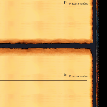
IP zaznamenána
IP zaznamenána