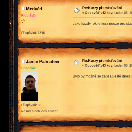
Re:Kurzy přemisťování
Medvěd
«
Odpověď #42 kdy:
Leden 03, 20
Klub ŽvB
Jako každý rok je kurz pouze pro stud
Příspěvků: 1846
Re:Kurzy přemisťování
Jamie Palmateer
«
Odpověď #43 kdy:
Leden 05, 20
Dospělák
Bylo by možné se zapsat ještě dnes ? 
Příspěvků: 55
Nesuď a nebudeš souzen.