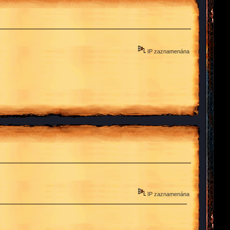
IP zaznamenána
IP zaznamenána