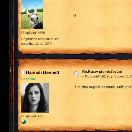
luf
Příspěvků: 8529
Na prstech obou rukou lze
napočítat až do 1024!
Re:Kurzy přemisťování
Hannah Bennett
«
Odpověď #51 kdy:
Duben 03, 2
Dospělák
Já to zítra nejspíš nestihnu. Můžu při
Příspěvků: 475