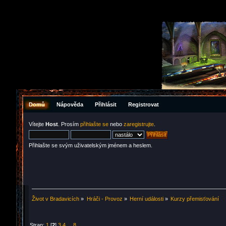
Domů
Nápověda
Přihlásit
Registrovat
Vítejte
Host
. Prosím
přihlašte se
nebo
zaregistrujte
.
Přihlašte se svým uživatelským jménem a heslem.
Život v Bradavicích
»
Hráči - Provoz
»
Herní události
»
Kurzy přemisťování
Stran:
1
[
2
]
3
4
...
8