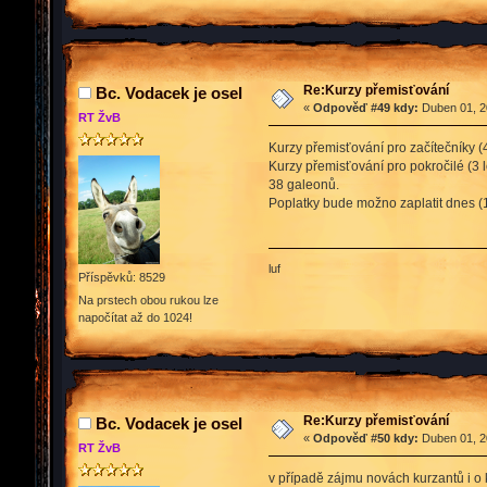
Re:Kurzy přemisťování
Bc. Vodacek je osel
«
Odpověď #49 kdy:
Duben 01, 2
RT ŽvB
Kurzy přemisťování pro začítečníky (
Kurzy přemisťování pro pokročilé (3 l
38 galeonů.
Poplatky bude možno zaplatit dnes (1
luf
Příspěvků: 8529
Na prstech obou rukou lze
napočítat až do 1024!
Re:Kurzy přemisťování
Bc. Vodacek je osel
«
Odpověď #50 kdy:
Duben 01, 2
RT ŽvB
v případě zájmu novách kurzantů i o k