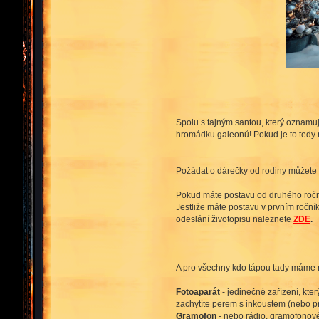
Spolu s tajným santou, který oznamuj
hromádku galeonů! Pokud je to tedy 
Požádat o dárečky od rodiny můžete
Pokud máte postavu od druhého ročn
Jestliže máte postavu v prvním ročník
odeslání životopisu naleznete
ZDE
.
A pro všechny kdo tápou tady máme n
Fotoaparát
- jedinečné zařízení, kt
zachytíte perem s inkoustem (nebo pr
Gramofon
- nebo rádio, gramofonové 