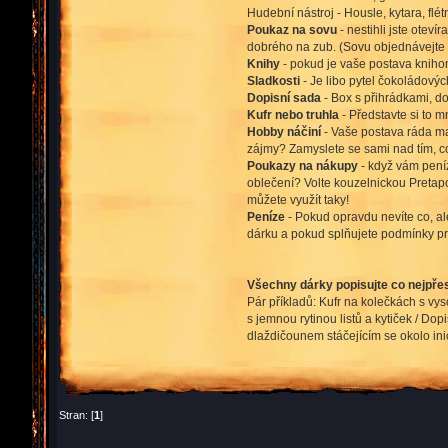
Hudební nástroj - Housle, kytara, fl
Poukaz na sovu
- nestihli jste otev
dobrého na zub. (Sovu objednávejte 
Knihy
- pokud je vaše postava knihom
Sladkosti
- Je libo pytel čokoládov
Dopisní sada
- Box s přihrádkami, do
Kufr nebo truhla
- Představte si to m
Hobby náčiní
- Vaše postava ráda mal
zájmy? Zamyslete se sami nad tím, co 
Poukazy na nákupy
- když vám peníz
oblečení? Volte kouzelnickou Pretapo
můžete využít taky!
Peníze
- Pokud opravdu nevíte co, a
dárku a pokud splňujete podmínky pro
Všechny dárky popisujte co nejpřes
Pár příkladů: Kufr na kolečkách s v
s jemnou rytinou listů a kytiček / Do
dlaždičounem stáčejícím se okolo ini
Stran: [
1
]