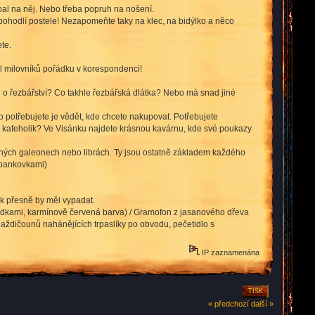
bal na něj. Nebo třeba popruh na nošení.
 pohodlí postele! Nezapomeňte taky na klec, na bidýlko a něco
te.
tel milovníků pořádku v korespondenci!
se o řezbářství? Co takhle řezbářská dlátka? Nebo má snad jiné
o potřebujete je vědět, kde chcete nakupovat. Potřebujete
va kafeholik? Ve Visánku najdete krásnou kavárnu, kde své poukazy
ených galeonech nebo librách. Ty jsou ostatně základem každého
o bankovkami)
ak přesně by měl vypadat.
hrádkami, karmínově červená barva) / Gramofon z jasanového dřeva
dlaždičounů nahánějících trpaslíky po obvodu, pečetidlo s
IP zaznamenána
TISK
« předchozí
další »