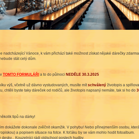
e nadcházející Vánoce, k vám přichází také možnost získat nějaké dárečky zdarma i o
nebude stát celý dům.
 v
TOMTO FORMULÁŘI
a to do půlnoci
NEDĚLE 30.3.2025
íku výš, včetně už dávno vystudovaných, musíte mít
schválený
životopis a splňova
u, chtěli byste taky dáreček od rodičů, ale životopis napsaný nemáte, tak si ho do
3
ěkolik tipů na dárky!
erým dokážete dokonale zvěčnit okamžik. V pohybu! Nebo přinejmenším osobu, kte
opiskou) a popisem situace na fotce. K foťáku by se vám mohlo hodit fotoalbum.
desky... Kouzelníci rádi oldschool poslech hudby.