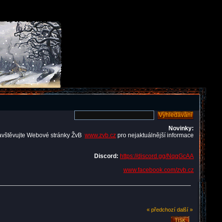
Novinky:
avštěvujte Webové stránky ŽvB
www.zvb.cz
pro nejaktuálnější informace
Discord:
https://discord.gg/NqqGcAA
www.facebook.com/zvb.cz
« předchozí
další »
TISK