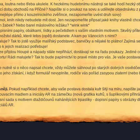
étna, loutna nebo třeba ukulele. K hezkému hudebnímu nástroji se také hodí hezký o
írací dobu obchodů na Příčné? Napište si o poukaz na sovu a udělejte objednávku z
nejlépe přímo z kouzelnického zvěřince, nezapomeňte uvést druh sovy)
ol, knih nikdy nebudete mít dost. Jen nezapomeňte připsat jaké knihy vlastně chce
ých žabek? Nebo barel máslového ležáku? *wink wink*
pisními papíry, obálkami, lístky a pečetidlem s vaším vlastním motivem. Skvělý pří
nožství dárků, které letos (opět) dostanete. A kam po Vánocích s nimi?
uje? Tak to jistě využije malířský podstavec, barvičky a nějaké to plátno! Zajímá 
k jejich realizaci potřebuje!
e přijdou hloupé a nápady stále nepřihází, dostávají se na řadu poukazy. Jediné c
rtu! Rádi malujete? Tak to bude papírnictví to pravé místo pro vás. Je vaše posta
le nutně si o něco napsat chcete, vždy můžete sáhnout po starých dobrých osvědč
 jeho získání, i když formulář nevyplníte, rodiče vás pořád zasypou zlatem! (neb
něji.
Pokud například chcete, aby vaše postava dostala kufr šitý na míru, napište j
ysouvacím madlem a iniciály AR na zámečku (nová grafika kufrů, s šuplíkovými při
pisní sada s motivem dlaždičounů nahánějících trpaslíky - dopisní papíry s obrázky 
ciálů AR.