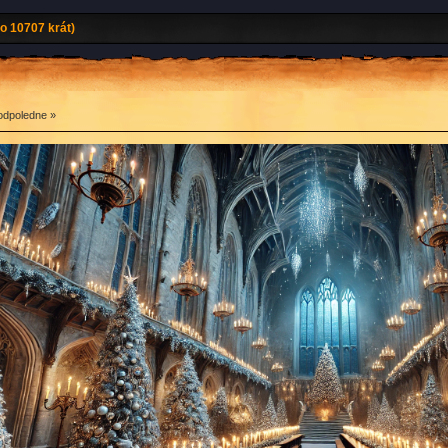
o 10707 krát)
odpoledne »