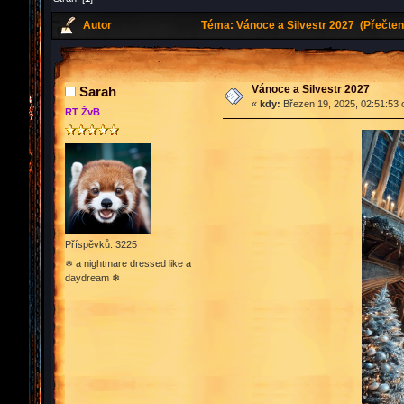
Autor
Téma: Vánoce a Silvestr 2027 (Přečten
Vánoce a Silvestr 2027
Sarah
«
kdy:
Březen 19, 2025, 02:51:53 
RT ŽvB
Příspěvků: 3225
❄ a nightmare dressed like a
daydream ❄