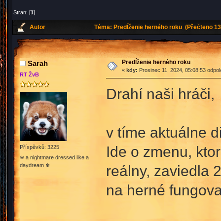
Stran: [
1
]
Autor
Téma: Predĺženie herného roku (Přečteno 13
Predĺženie herného roku
Sarah
«
kdy:
Prosinec 11, 2024, 05:08:53 odpo
RT ŽvB
Drahí naši hráči,
v tíme aktuálne d
Ide o zmenu, kto
Příspěvků: 3225
❄ a nightmare dressed like a
daydream ❄
reálny, zaviedla 
na herné fungovan