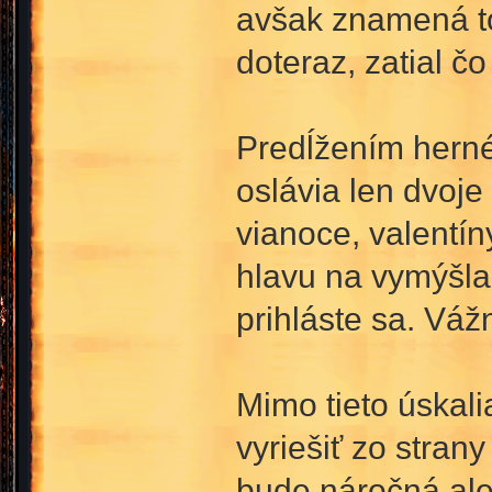
avšak znamená to,
doteraz, zatial čo
Predĺžením herné
oslávia len dvoje
vianoce, valentín
hlavu na vymýšlan
prihláste sa. Váž
Mimo tieto úskal
vyriešiť zo stran
bude náročná ale 