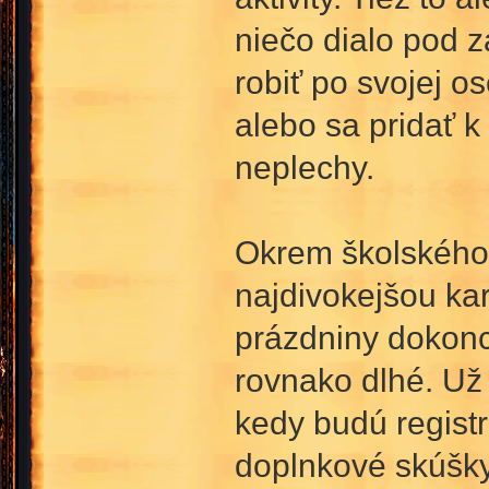
niečo dialo pod z
robiť po svojej o
alebo sa pridať 
neplechy.
Okrem školského r
najdivokejšou kar
prázdniny dokonc
rovnako dlhé. Už 
kedy budú regist
doplnkové skúšk