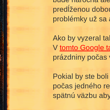
predĺženou dobou
problémky už sa a
Ako by vyzeral ta
V
tomto Google t
prázdniny počas 
Pokial by ste bo
počas jedného re
spätnú väzbu aby