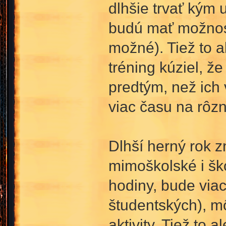
dlhšie trvať kým 
budú mať možnosť
možné). Tiež to 
tréning kúziel, ž
predtým, než ich 
viac času na rôzn
Dlhší herný rok z
mimoškolské i ško
hodiny, bude viac
študentských), m
aktivity. Tiež to