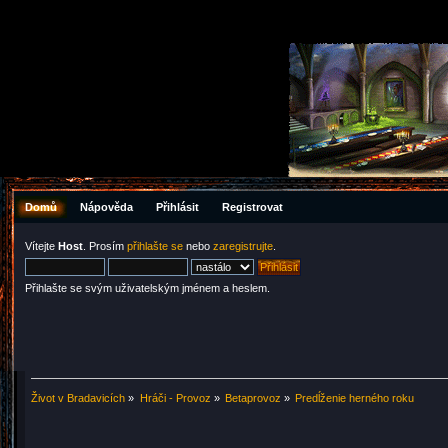
Domů
Nápověda
Přihlásit
Registrovat
Vítejte
Host
. Prosím
přihlašte se
nebo
zaregistrujte
.
Přihlašte se svým uživatelským jménem a heslem.
Život v Bradavicích
»
Hráči - Provoz
»
Betaprovoz
»
Predĺženie herného roku