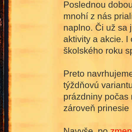
Poslednou dobou 
mnohí z nás prial
naplno. Či už sa 
aktivity a akcie.
školského roku sp
Preto navrhujeme
týždňovú variant
prázdniny počas 
zároveň prinesie
Navyše, po
zmen