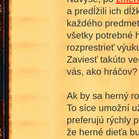
a predĺžili ich d
každého predmetu
všetky potrebné 
rozprestrieť výuk
Zaviesť takúto ve
vás, ako hráčov?
Ak by sa herný ro
To síce umožní uži
preferujú rýchly
že herné dieťa b