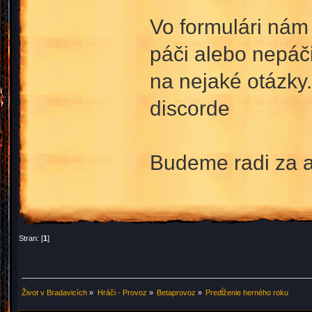
Vo formulári nám
páči alebo nepáč
na nejaké otázky.
discorde
Budeme radi za a
Stran: [
1
]
Život v Bradavicích
»
Hráči - Provoz
»
Betaprovoz
»
Predĺženie herného roku