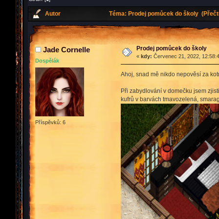
Autor
Téma: Prodej pomůcek do školy (Přečt
Prodej pomůcek do školy
Jade Cornelle
«
kdy:
Červenec 21, 2022, 12:58:
Dospělák
Ahoj, snad mě nikdo nepověsí za kotn
Při zabydlování v domečku jsem zjist
kufrů v barvách tmavozelená, smaragd
Příspěvků: 6