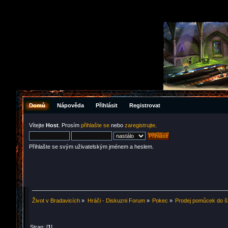
Domů
Nápověda
Přihlásit
Registrovat
Vítejte
Host
. Prosím
přihlašte se
nebo
zaregistrujte
.
Přihlašte se svým uživatelským jménem a heslem.
Život v Bradavicích
»
Hráči - Diskuzni Forum
»
Pokec
»
Prodej pomůcek do š
Stran: [
1
]