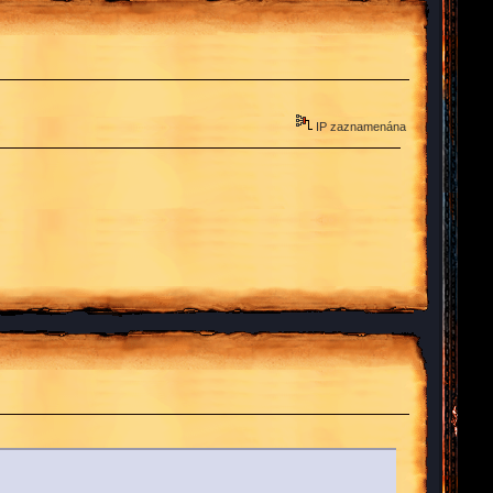
IP zaznamenána