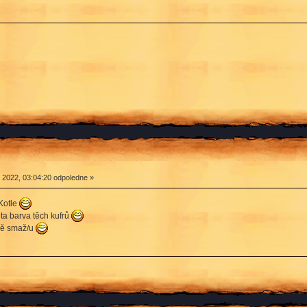
2022, 03:04:20 odpoledne »
Kotle
 ta barva těch kufrů
idně smaž/u