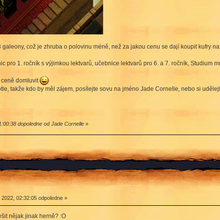
 galeony, což je zhruba o polovinu méně, než za jakou cenu se dají koupit kufry na
 pro 1. ročník s výjimkou lektvarů, učebnice lektvarů pro 6. a 7. ročník, Studium mu
 ceně domluvit
e, takže kdo by měl zájem, posílejte sovu na jméno Jade Cornelle, nebo si udělej
:00:38 dopoledne od Jade Cornelle
»
2022, 02:32:05 odpoledne »
ešit nějak jinak herně? :O