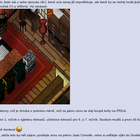
 že Jade má u sebe spoustu věcí, které ona sama již nepotřebuje, ale které by se mohly hodit jin
ědá (?) a stříbrná. Viz obrázek:
leony, což je zhruba o polovinu méně, než za jakou cenu se dají koupit kufry na Příčné.
o 1. ročník s výjimkou lektvarů, učebnice lektvarů pro 6. a 7. ročník, Studium mudlů a první díl I
ně domluvit
takže kdo by měl zájem, posílejte sovu na jméno Jade Cornelle, nebo si udělejte výlet do Godri