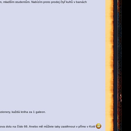
ým, mladším studentům. Nabízím proto prodej čtyř kufrů v barvách
luzionery, každá kniha za 1 galeon.
kova dolu na číslo 66. Anebo mě můžete taky zastihnout v přímo v Kotli