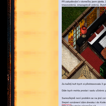
Při zabydlování v domečku jsem zjistila,
tmavozelená, smaragdově zelená, žlutohn
Za každý kufr bych si představovala 3 ga
Dále bych mohla prodat i sadu učebnic pr
Samozřejmě není problém se na jiné ce
Stejné oznámení dám dneska i do Kotle, 
Výhody a nevýhody hraní v mezinárodních online kasinech
Děkuji případným zájemcům <3