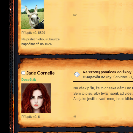
luf
Příspěvků: 8529
Na prstech obou rukou lze
napočítat až do 1024!
Re:Prodej pomůcek do školy
Jade Cornelle
«
Odpověď #2 kdy:
Červenec 21, 
Dospělák
No však píšu, že to dneska dám i do 
Sem to píšu, aby byla například vidět
Ale jako jestli to vadí moc, tak to kl
☠
Příspěvků: 6