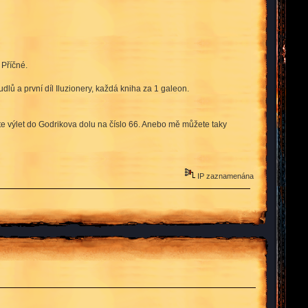
 Příčné.
dlů a první díl Iluzionery, každá kniha za 1 galeon.
te výlet do Godrikova dolu na číslo 66. Anebo mě můžete taky
IP zaznamenána