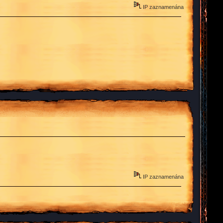
IP zaznamenána
IP zaznamenána