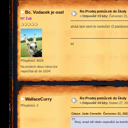
Re:Prodej pomůcek do školy
Bc. Vodacek je osel
«
Odpověď #3 kdy:
Červenec 21, 
RT ŽvB
aháá tam sem to nedočet :O pardoo
luf
Příspěvků: 8529
Na prstech obou rukou lze
napočítat až do 1024!
Re:Prodej pomůcek do školy
WallaceCurry
«
Odpověď #4 kdy:
Duben 27, 202
Příspěvků: 2
Citace: Jade Cornelle Červenec 21, 202
Ahoj, snad mě nikdo nepověsí za kotníky