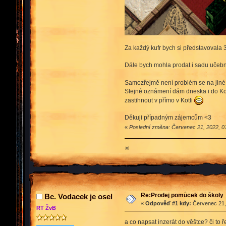
Za každý kufr bych si představovala 3
Dále bych mohla prodat i sadu učebnic
Samozřejmě není problém se na jiné
Stejné oznámení dám dneska i do Kotl
zastihnout v přímo v Kotli
Děkuji případným zájemcům <3
«
Poslední změna: Červenec 21, 2022, 01
☠
Re:Prodej pomůcek do školy
Bc. Vodacek je osel
«
Odpověď #1 kdy:
Červenec 21, 
RT ŽvB
a co napsat inzerát do věštce? či to ř