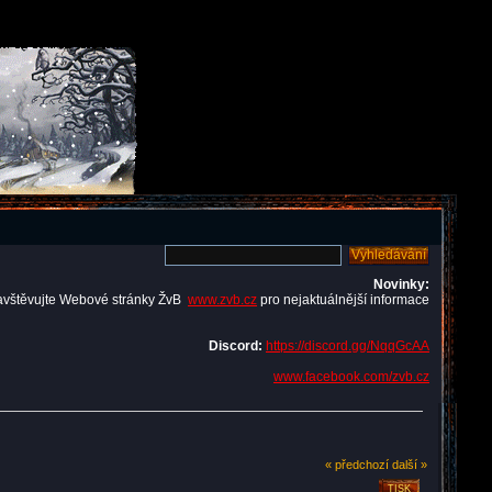
Novinky:
avštěvujte Webové stránky ŽvB
www.zvb.cz
pro nejaktuálnější informace
Discord:
https://discord.gg/NqqGcAA
www.facebook.com/zvb.cz
« předchozí
další »
TISK