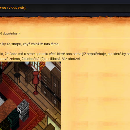
eno 17556 krát)
46 dopoledne »
íky ze stropu, když založím toto téma.
ila, že Jade má u sebe spoustu věcí, které ona sama již nepotřebuje, ale které by s
ově zelená, žlutohnědá (?) a stříbrná. Viz obrázek: