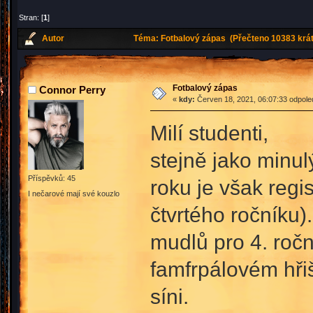
Stran: [
1
]
Autor
Téma: Fotbalový zápas (Přečteno 10383 krát
Fotbalový zápas
Connor Perry
«
kdy:
Červen 18, 2021, 06:07:33 odpole
Milí studenti,
stejně jako minul
Příspěvků: 45
roku je však regi
I nečarové mají své kouzlo
čtvrtého ročníku)
mudlů pro 4. ročn
famfrpálovém hři
síni.