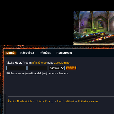
Domů
Nápověda
Přihlásit
Registrovat
Vítejte
Host
. Prosím
přihlašte se
nebo
zaregistrujte
.
Přihlašte se svým uživatelským jménem a heslem.
Život v Bradavicích
»
Hráči - Provoz
»
Herní události
»
Fotbalový zápas