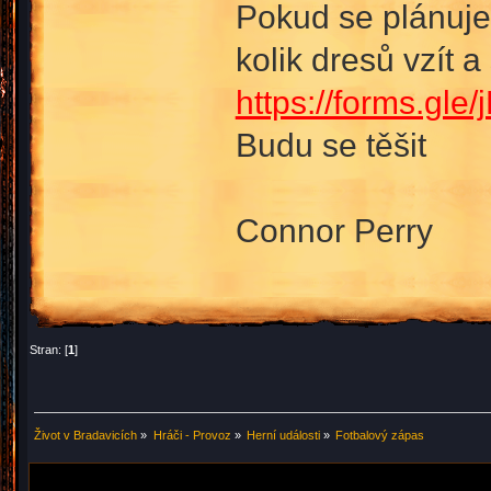
Pokud se plánujet
kolik dresů vzít a 
https://forms.g
Budu se těšit
Connor Perry
Stran: [
1
]
Život v Bradavicích
»
Hráči - Provoz
»
Herní události
»
Fotbalový zápas