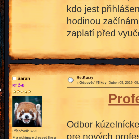
kdo jest přihláše
hodinou začínám
zaplatí před vyu
Re:Kurzy
Sarah
«
Odpověď #5 kdy:
Duben 05, 2019, 09:
RT ŽvB
Prof
Odbor kúzelníckeh
Příspěvků: 3225
pre nových profe
❄ a nightmare dressed like a