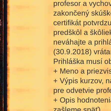
profesor a vychov
zakončený skúško
certifikát potvrd
predškôl a škôli
neváhajte a prihl
(30.9.2018) vrát
Prihláška musí o
+ Meno a priezvi
+ Výpis kurzov, n
pre odvetvie prof
+ Opis hodnoteni
zašleme späť)