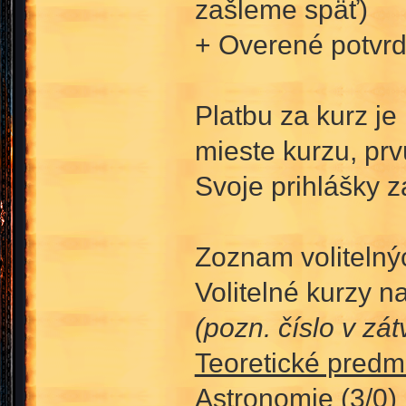
zašleme späť)
+ Overené potvrd
Platbu za kurz j
mieste kurzu, prv
Svoje prihlášky z
Zoznam volitelný
Volitelné kurzy n
(pozn. číslo v zá
Teoretické predm
Astronomie (3/0)