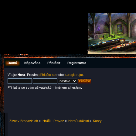
Domů
Nápověda
Přihlásit
Registrovat
Vítejte
Host
. Prosím
přihlašte se
nebo
zaregistrujte
.
Přihlašte se svým uživatelským jménem a heslem.
Život v Bradavicích
»
Hráči - Provoz
»
Herní události
»
Kurzy