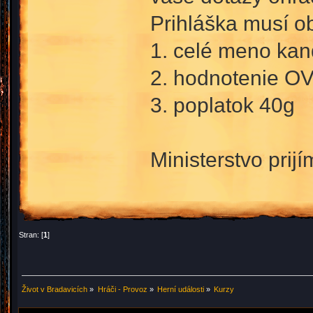
Prihláška musí o
1. celé meno kan
2. hodnotenie OV
3. poplatok 40g
Ministerstvo prij
Stran: [
1
]
Život v Bradavicích
»
Hráči - Provoz
»
Herní události
»
Kurzy