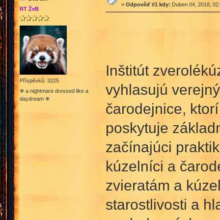
«
Odpověď #1 kdy:
Duben 04, 2018, 02:
RT ŽvB
Inštitút zverolék
Příspěvků: 3225
vyhlasujú verejný
❄ a nightmare dressed like a
daydream ❄
čarodejnice, ktor
poskytuje základn
začínajúci prakti
kúzelníci a čarod
zvieratám a kúzel
starostlivosti a