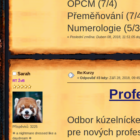
OPČM (7/4)
Přeměňování (7/
Numerologie (5/3
«
Poslední změna: Duben 08, 2018, 11:51:05 do
Re:Kurzy
Sarah
«
Odpověď #3 kdy:
Září 28, 2018, 09:4
RT ŽvB
Prof
Odbor kúzelníckeh
Příspěvků: 3225
pre nových profe
❄ a nightmare dressed like a
daydream ❄