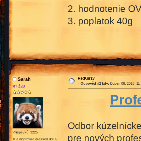
2. hodnotenie OV
3. poplatok 40g
Re:Kurzy
Sarah
«
Odpověď #2 kdy:
Duben 08, 2018, 11:
RT ŽvB
Prof
Odbor kúzelníckeh
Příspěvků: 3225
pre nových profe
❄ a nightmare dressed like a