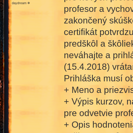
daydream ❄
profesor a vychov
zakončený skúško
certifikát potvrd
predškôl a škôli
neváhajte a prihl
(15.4.2018) vrát
Prihláška musí o
+ Meno a priezvi
+ Výpis kurzov, n
pre odvetvie prof
+ Opis hodnoteni