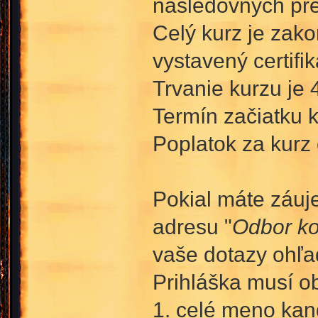
nasledovných pre
Celý kurz je zako
vystavený certifik
Trvanie kurzu je 4
Termín začiatku k
Poplatok za kurz 
Pokial máte záuje
adresu "
Odbor ko
vaše dotazy ohľa
Prihláška musí o
1. celé meno kan