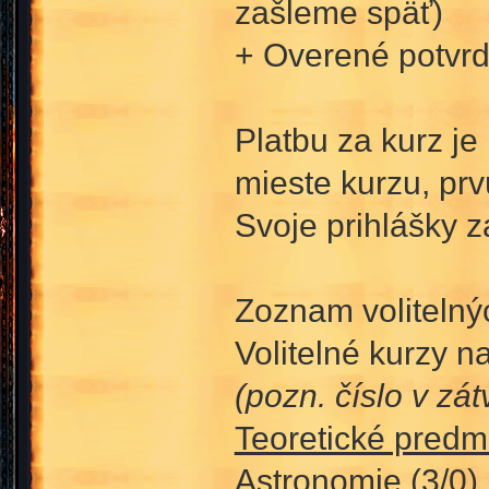
zašleme späť)
+ Overené potvrd
Platbu za kurz j
mieste kurzu, prv
Svoje prihlášky z
Zoznam volitelný
Volitelné kurzy n
(pozn. číslo v zá
Teoretické predm
Astronomie (3/0)