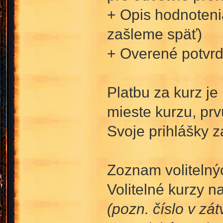
+ Opis hodnoteni
zašleme späť)
+ Overené potvrd
Platbu za kurz j
mieste kurzu, prv
Svoje prihlášky z
Zoznam volitelný
Volitelné kurzy n
(pozn. číslo v zá