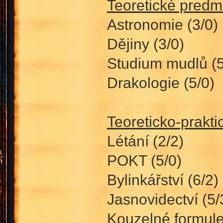
Teoretické predm
Astronomie (3/0)
Dějiny (3/0)
Studium mudlů (5
Drakologie (5/0)
Teoreticko-prakt
Létání (2/2)
POKT (5/0)
Bylinkářství (6/2)
Jasnovidectví (5/
Kouzelné formule