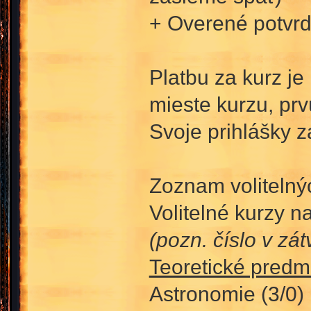
+ Overené potvrd
Platbu za kurz j
mieste kurzu, prv
Svoje prihlášky z
Zoznam volitelný
Volitelné kurzy n
(pozn. číslo v zá
Teoretické predm
Astronomie (3/0)