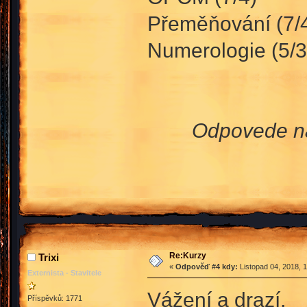
Přeměňování (7/
Numerologie (5/3
Odpovede na
Re:Kurzy
Trixi
«
Odpověď #4 kdy:
Listopad 04, 2018, 
Externista - Stavitele
Vážení a drazí,
Příspěvků: 1771