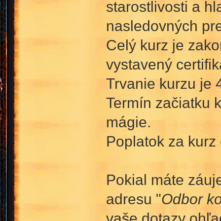
starostlivosti a
nasledovných pre
Celý kurz je zako
vystavený certifik
Trvanie kurzu je 4
Termín začiatku k
mágie.
Poplatok za kurz 
Pokial máte záuje
adresu "
Odbor ko
vaše dotazy ohľa