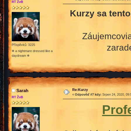
RT ŽvB
Kurzy sa tento
Záujemcovia,
zarad
Příspěvků: 3225
❄ a nightmare dressed like a
daydream ❄
Re:Kurzy
Sarah
«
Odpověď #7 kdy:
Srpen 24, 2020, 09:
RT ŽvB
Prof