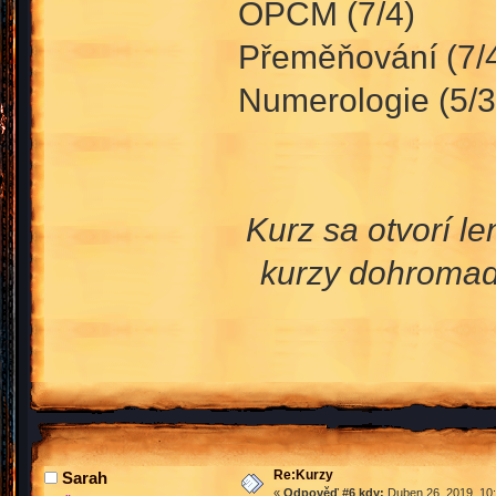
OPČM (7/4)
Přeměňování (7/
Numerologie (5/3
Kurz sa otvorí l
kurzy dohromad
Re:Kurzy
Sarah
«
Odpověď #6 kdy:
Duben 26, 2019, 10: