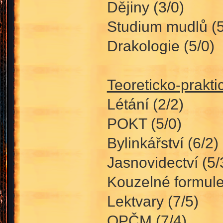
Dějiny (3/0)
Studium mudlů (5
Drakologie (5/0)
Teoreticko-prakt
Létání (2/2)
POKT (5/0)
Bylinkářství (6/2)
Jasnovidectví (5/
Kouzelné formule
Lektvary (7/5)
OPČM (7/4)