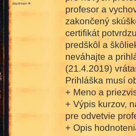
daydream ❄
profesor a vychov
zakončený skúško
certifikát potvrd
predškôl a škôli
neváhajte a prihl
(21.4.2019) vrát
Prihláška musí o
+ Meno a priezvi
+ Výpis kurzov, n
pre odvetvie prof
+ Opis hodnoteni