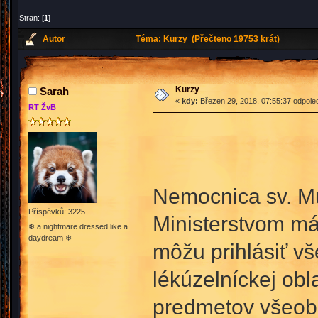
Stran: [
1
]
Autor
Téma: Kurzy (Přečteno 19753 krát)
Kurzy
Sarah
«
kdy:
Březen 29, 2018, 07:55:37 odpole
RT ŽvB
Nemocnica sv. Mu
Příspěvků: 3225
Ministerstvom mág
❄ a nightmare dressed like a
daydream ❄
môžu prihlásiť vše
lékúzelníckej ob
predmetov všeobe