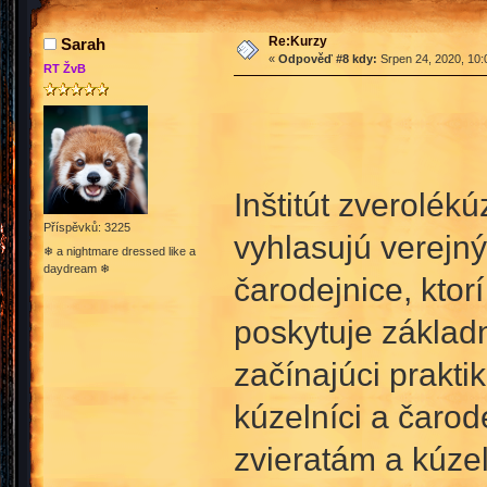
Re:Kurzy
Sarah
«
Odpověď #8 kdy:
Srpen 24, 2020, 10:
RT ŽvB
Inštitút zverolék
Příspěvků: 3225
vyhlasujú verejný
❄ a nightmare dressed like a
daydream ❄
čarodejnice, ktor
poskytuje základn
začínajúci prakti
kúzelníci a čarod
zvieratám a kúzel