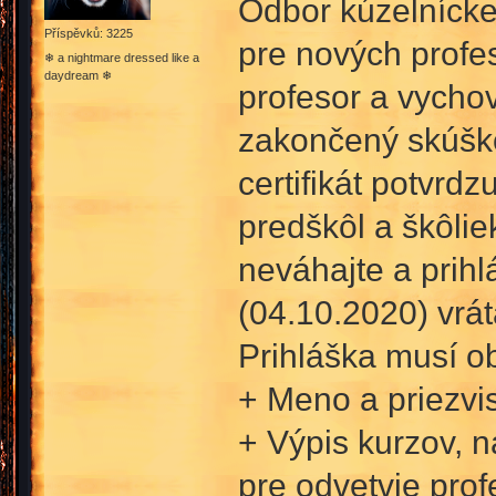
Odbor kúzelníckeh
Příspěvků: 3225
pre nových profe
❄ a nightmare dressed like a
daydream ❄
profesor a vychov
zakončený skúško
certifikát potvrd
predškôl a škôli
neváhajte a prihl
(04.10.2020) vrá
Prihláška musí o
+ Meno a priezvi
+ Výpis kurzov, n
pre odvetvie prof