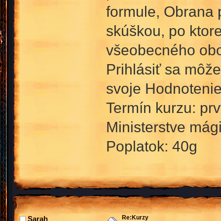
formule, Obrana p
skúškou, po ktorej
všeobecného obo
Prihlásiť sa môže
svoje Hodnotenie
Termín kurzu: prv
Ministerstve mág
Poplatok: 40g
Re:Kurzy
Sarah