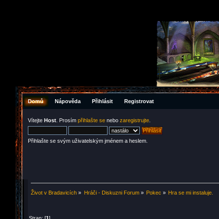
Domů
Nápověda
Přihlásit
Registrovat
Vítejte
Host
. Prosím
přihlašte se
nebo
zaregistrujte
.
Přihlašte se svým uživatelským jménem a heslem.
Život v Bradavicích
»
Hráči - Diskuzni Forum
»
Pokec
»
Hra se mi instaluje.
Stran: [
1
]