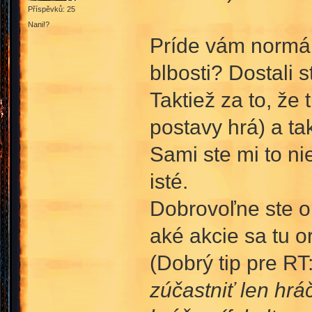
Příspěvků: 25
Nani!?
Príde vám normáln
blbosti? Dostali 
Taktiež za to, že 
postavy hrá) a tak
Sami ste mi to nie
isté.
Dobrovoľne ste op
aké akcie sa tu or
(Dobrý tip pre RT
zúčastniť len hráč