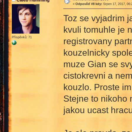
«
Odpověď #8 kdy:
Srpen 17, 2017, 06:
Toz se vyjadrim 
kvuli tomuhle je 
Příspěvků: 71
registrovany part
kouzelnicky spol
muze Gian se svy
cistokrevni a ne
kouzlo. Proste i
Stejne to nikoho 
jakou ucast hracu