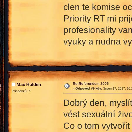
clen te komise oc
Priority RT mi p
profesionality va
vyuky a nudna vyu
Re:Referendum 2005
Max Holden
«
Odpověď #9 kdy:
Srpen 17, 2017, 10:
Příspěvků: 7
Dobrý den, myslí
vést sexuální živ
Co o tom vytvoři