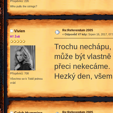
Příspěvků: 226
Who pulls the strings?
Re:Referendum 2005
Vivien
«
Odpověď #7 kdy:
Srpen 16, 2017, 07:
RT ŽvB
Trochu nechápu, p
může být vlastně 
přeci nekecáme.
Hezký den, všem
Příspěvků: 708
Všechno se k Tobě jednou
vrátí
Re:Referendum 2005
Caleb Humming