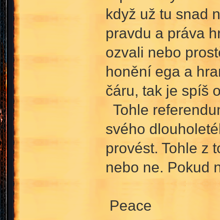
když už tu snad n
pravdu a práva hr
ozvali nebo prost
honění ega a hra
čáru, tak je spíš 
Tohle referendum 
svého dlouholetéh
provést. Tohle z 
nebo ne. Pokud n
Peace