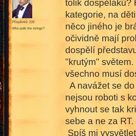
tolik dospěláků? 
kategorie, na děti
Příspěvků: 226
něco jiného je brá
Who pulls the strings?
očividně mají pro
dospělí představu
"krutým" světem. 
všechno musí dos
A navážet se do 
nejsou roboti s k
vyhnout se tak kri
sebe a ne za RT.
Spíš mi vysvětlet