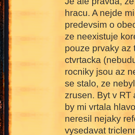
Je ale pravda, z
hracu. A nejde mi
predevsim o obec
ze neexistuje ko
pouze prvaky az 
ctvrtacka (nebudu
rocniky jsou az n
se stalo, ze neby
zrusen. Byt v RT 
by mi vrtala hla
neresil nejaky r
vysedavat triclen