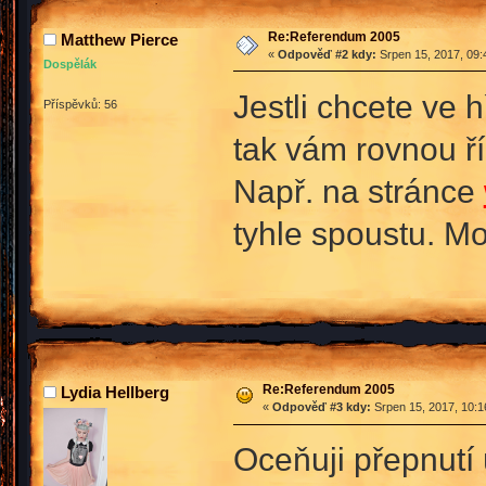
Re:Referendum 2005
Matthew Pierce
«
Odpověď #2 kdy:
Srpen 15, 2017, 09:
Dospělák
Jestli chcete ve h
Příspěvků: 56
tak vám rovnou ří
Např. na stránce
tyhle spoustu. Mo
Re:Referendum 2005
Lydia Hellberg
«
Odpověď #3 kdy:
Srpen 15, 2017, 10:1
Oceňuji přepnutí