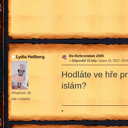
Re:Referendum 2005
Lydia Hellberg
«
Odpověď #1 kdy:
Srpen 15, 2017, 09:0
Hodláte ve hře pro
islám?
Příspěvků: 89
Sač e bédééz
♥