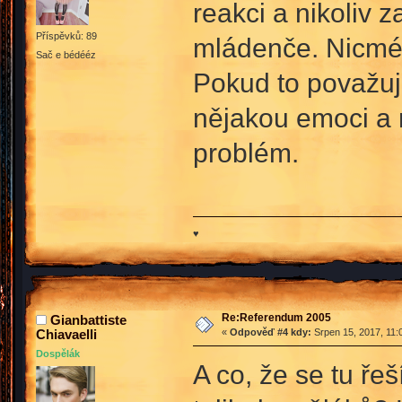
reakci a nikoliv 
Příspěvků: 89
mládenče. Nicmén
Sač e bédééz
Pokud to považuje
nějakou emoci a 
problém.
♥
Re:Referendum 2005
Gianbattiste
Chiavaelli
«
Odpověď #4 kdy:
Srpen 15, 2017, 11:
Dospělák
A co, že se tu řeš