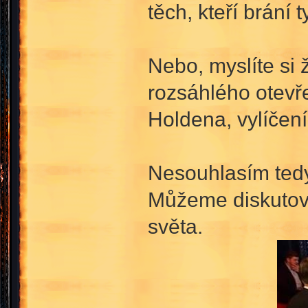
těch, kteří brání 
Nebo, myslíte si 
rozsáhlého otevř
Holdena, vylíče
Nesouhlasím tedy 
Můžeme diskutova
světa.