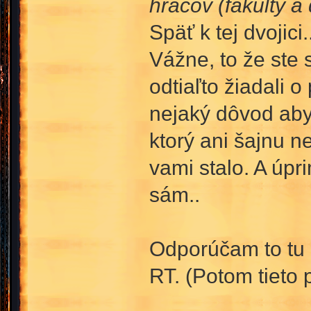
hráčov (fakulty a
Späť k tej dvojici.
Vážne, to že ste s
odtiaľto žiadali
nejaký dôvod aby 
ktorý ani šajnu n
vami stalo. A úpr
sám..
Odporúčam to tu u
RT. (Potom tieto