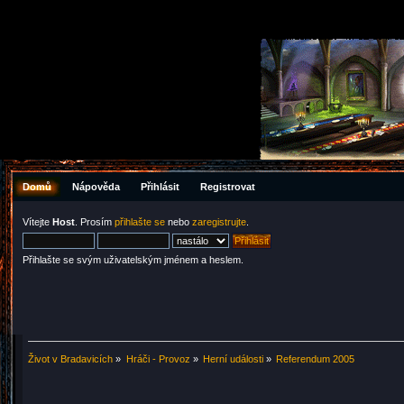
Domů
Nápověda
Přihlásit
Registrovat
Vítejte
Host
. Prosím
přihlašte se
nebo
zaregistrujte
.
Přihlašte se svým uživatelským jménem a heslem.
Život v Bradavicích
»
Hráči - Provoz
»
Herní události
»
Referendum 2005