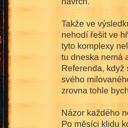
navrch.
Takže ve výsledk
nehodí řešit ve h
tyto komplexy ne
tu dneska nemá a
Referenda, když s
svého milovaného 
zrovna tohle bych
Názor každého ne
Po měsíci klidu k