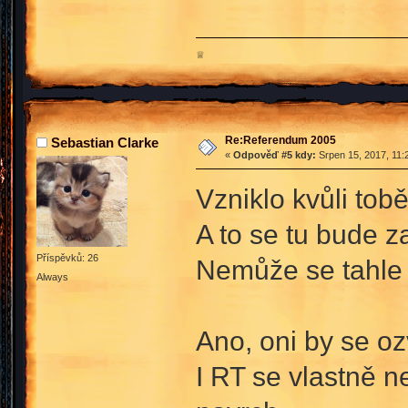
♕
Re:Referendum 2005
Sebastian Clarke
«
Odpověď #5 kdy:
Srpen 15, 2017, 11:
Vzniklo kvůli tobě
A to se tu bude z
Příspěvků: 26
Nemůže se tahle 
Always
Ano, oni by se oz
I RT se vlastně n