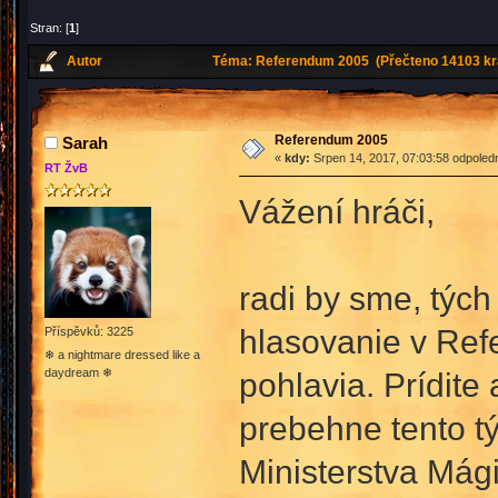
Stran: [
1
]
Autor
Téma: Referendum 2005 (Přečteno 14103 kr
Referendum 2005
Sarah
«
kdy:
Srpen 14, 2017, 07:03:58 odpoled
RT ŽvB
Vážení hráči,
radi by sme, tých
hlasovanie v Re
Příspěvků: 3225
❄ a nightmare dressed like a
daydream ❄
pohlavia. Prídite
prebehne tento tý
Ministerstva Mág