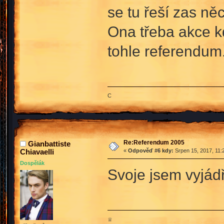
se tu řeší zas ně
Ona třeba akce k
tohle referendum
C
Re:Referendum 2005
Gianbattiste
Chiavaelli
«
Odpověď #6 kdy:
Srpen 15, 2017, 11:
Dospělák
Svoje jsem vyjádři
♕