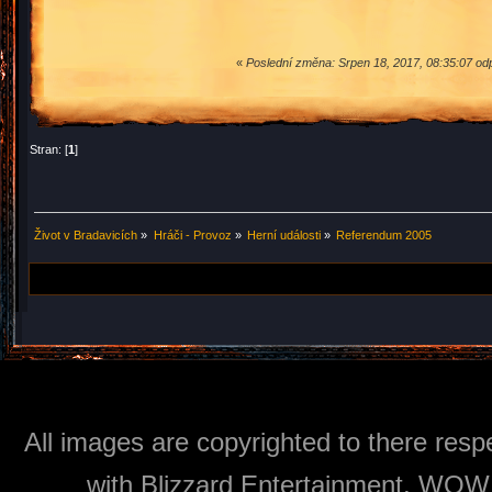
«
Poslední změna: Srpen 18, 2017, 08:35:07 o
Stran: [
1
]
Život v Bradavicích
»
Hráči - Provoz
»
Herní události
»
Referendum 2005
All images are copyrighted to there respe
with Blizzard Entertainment, WOW: 