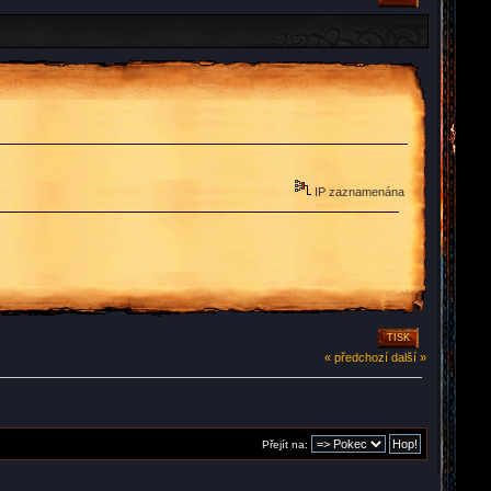
IP zaznamenána
TISK
« předchozí
další »
Přejít na: