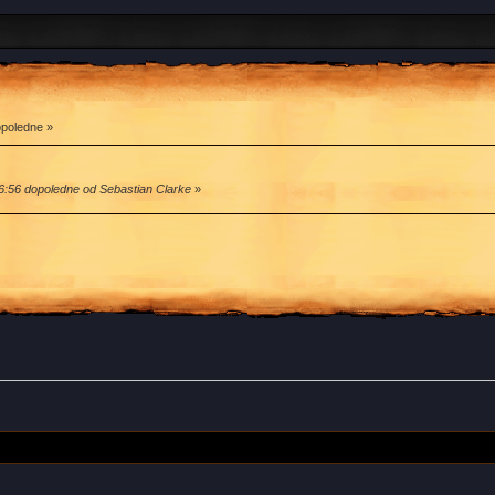
opoledne »
6:56 dopoledne od Sebastian Clarke
»