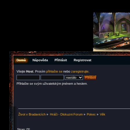
Domů
Nápověda
Přihlásit
Registrovat
Vítejte
Host
. Prosím
přihlašte se
nebo
zaregistrujte
.
Přihlašte se svým uživatelským jménem a heslem.
Život v Bradavicích
»
Hráči - Diskuzni Forum
»
Pokec
»
Věk
Stran: [
1
]