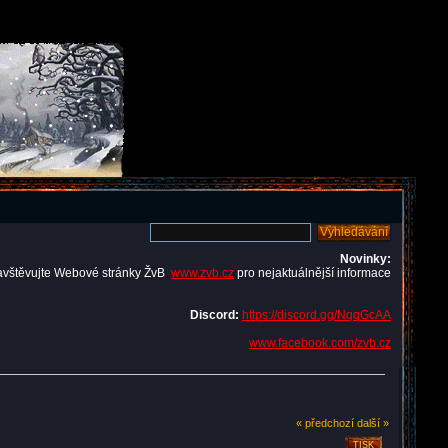
Novinky:
avštěvujte Webové stránky ŽvB
www.zvb.cz
pro nejaktuálnější informace
Discord:
https://discord.gg/NqqGcAA
www.facebook.com/zvb.cz
« předchozí
další »
TISK