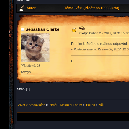
Autor
Téma: Věk (Přečteno 10908 krát)
Věk
Sebastian Clarke
«
kdy:
Duben 25, 2017, 01:31:35 d
Prosím každého o reálnou odpověď.
«
Poslední změna: Květen 08, 2017, 12:0
C
Příspěvků: 26
Always
Stran: [
1
]
Život v Bradavicích
»
Hráči - Diskuzni Forum
»
Pokec
»
Věk