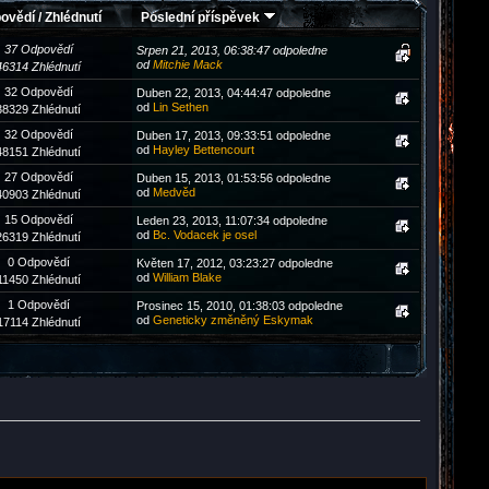
ovědí
/
Zhlédnutí
Poslední příspěvek
37 Odpovědí
Srpen 21, 2013, 06:38:47 odpoledne
od
Mitchie Mack
46314 Zhlédnutí
32 Odpovědí
Duben 22, 2013, 04:44:47 odpoledne
od
Lin Sethen
38329 Zhlédnutí
32 Odpovědí
Duben 17, 2013, 09:33:51 odpoledne
od
Hayley Bettencourt
48151 Zhlédnutí
27 Odpovědí
Duben 15, 2013, 01:53:56 odpoledne
od
Medvěd
40903 Zhlédnutí
15 Odpovědí
Leden 23, 2013, 11:07:34 odpoledne
od
Bc. Vodacek je osel
26319 Zhlédnutí
0 Odpovědí
Květen 17, 2012, 03:23:27 odpoledne
od
William Blake
11450 Zhlédnutí
1 Odpovědí
Prosinec 15, 2010, 01:38:03 odpoledne
od
Geneticky změněný Eskymak
17114 Zhlédnutí