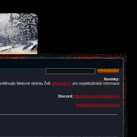
Novinky:
avštěvujte Webové stránky ŽvB
www.zvb.cz
pro nejaktuálnější informace
Discord:
https://discord.gg/NqqGcAA
www.facebook.com/zvb.cz