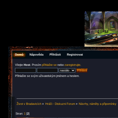
Domů
Nápověda
Přihlásit
Registrovat
Vítejte
Host
. Prosím
přihlašte se
nebo
zaregistrujte
.
Přihlašte se svým uživatelským jménem a heslem.
Život v Bradavicích
»
Hráči - Diskuzni Forum
»
Návrhy, náměty a připomínky
Stran:
1
[
2
]