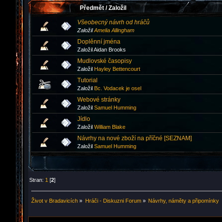
Předmět
/
Založil
Všeobecný návrh od hráčů
Založil
Amelia Allingham
Doplěnní jména
Založil Aidan Brooks
Mudlovské časopisy
Založil
Hayley Bettencourt
Tutorial
Založil
Bc. Vodacek je osel
Webové stránky
Založil
Samuel Humming
Jídlo
Založil
William Blake
Návrhy na nové zboží na příčné [SEZNAM]
Založil
Samuel Humming
Stran:
1
[
2
]
Život v Bradavicích
»
Hráči - Diskuzni Forum
»
Návrhy, náměty a připomínky