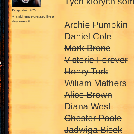
Tých ktorých som
Příspěvků: 3225
❄ a nightmare dressed like a
daydream ❄
Archie Pumpkin
Daniel Cole
Mark Bronc
Victorie Forever
Henry Turk
Wiliam Mathers
Alice Brown
Diana West
Chester Poole
Jadwiga Bisek