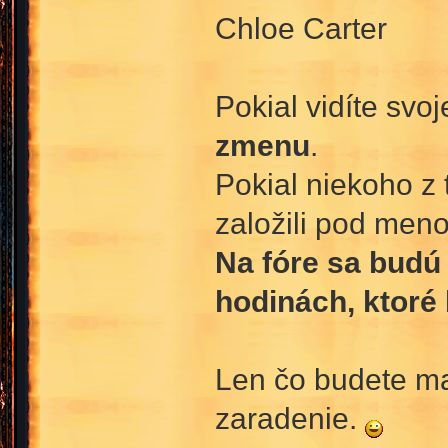
Chloe Carter
Pokial vidíte svo
zmenu
.
Pokial niekoho z t
založili pod men
Na fóre sa budú 
hodinách, ktoré
Len čo budete ma
zaradenie.