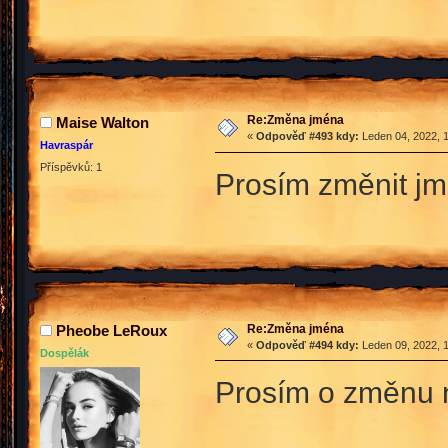
Re:Změna jména
Maise Walton
«
Odpověď #493 kdy:
Leden 04, 2022, 1
Havraspár
Příspěvků: 1
Prosím změnit jm
Re:Změna jména
Pheobe LeRoux
«
Odpověď #494 kdy:
Leden 09, 2022, 1
Dospělák
Prosím o změnu 