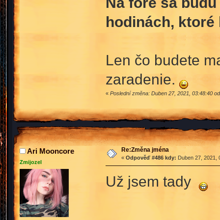
Na fóre sa budú 
hodinách, ktoré
Len čo budete ma
zaradenie.
«
Poslední změna: Duben 27, 2021, 03:48:40 od
Re:Změna jména
Ari Mooncore
«
Odpověď #486 kdy:
Duben 27, 2021, 
Zmijozel
Už jsem tady