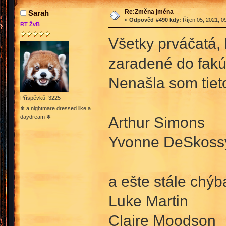
Re:Změna jména
Sarah
«
Odpověď #490 kdy:
Říjen 05, 2021, 0
RT ŽvB
Všetky prváčatá, 
zaradené do fakúl
Nenašla som tieto
Příspěvků: 3225
❄ a nightmare dressed like a
daydream ❄
Arthur Simons
Yvonne DeSkossy
a ešte stále chýba
Luke Martin
Claire Moodson