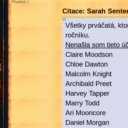
Příspěvků: 1
Citace: Sarah Sente
Všetky prváčatá, kto
ročníku.
Nenašla som tieto úč
Claire Moodson
Chloe Dawton
Malcolm Knight
Archibald Preet
Harvey Tapper
Marry Todd
Ari Mooncore
Daniel Morgan