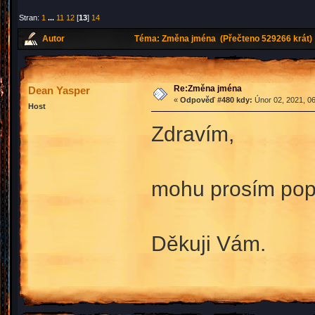
Stran:
1
...
11
12
[
13
]
14
Autor
Téma: Změna jména (Přečteno 529266 krát)
Re:Změna jména
Dean Yasper
«
Odpověď #480 kdy:
Únor 02, 2021, 06
Host
Zdravím,
mohu prosím pop
Děkuji Vám.