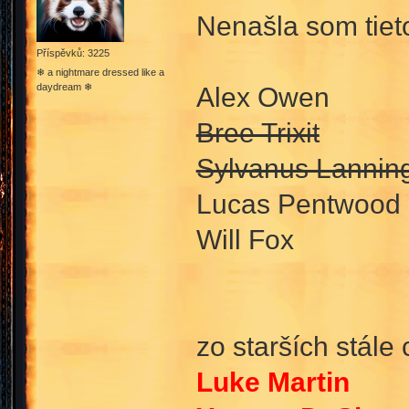
Nenašla som tieto
Příspěvků: 3225
❄ a nightmare dressed like a
daydream ❄
Alex Owen
Bree Trixit
Sylvanus Lannin
Lucas Pentwood
Will Fox
zo starších stále
Luke Martin