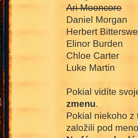
Ari Mooncore
Daniel Morgan
Herbert Bitterswe
Elinor Burden
Chloe Carter
Luke Martin
Pokial vidíte svo
zmenu
.
Pokial niekoho z t
založili pod men