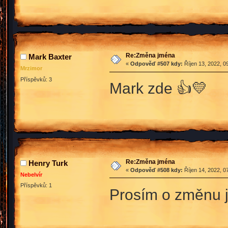
Re:Změna jména
Mark Baxter
«
Odpověď #507 kdy:
Říjen 13, 2022, 0
Mrzimor
Příspěvků: 3
Mark zde 👍💛
Re:Změna jména
Henry Turk
«
Odpověď #508 kdy:
Říjen 14, 2022, 0
Nebelvír
Příspěvků: 1
Prosím o změnu j