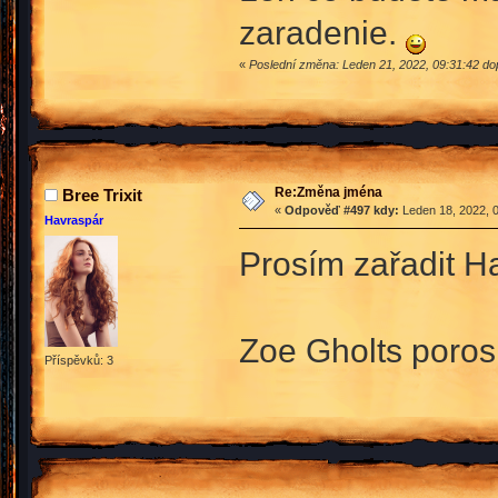
zaradenie.
«
Poslední změna: Leden 21, 2022, 09:31:42 do
Re:Změna jména
Bree Trixit
«
Odpověď #497 kdy:
Leden 18, 2022, 0
Havraspár
Prosím zařadit H
Zoe Gholts poros
Příspěvků: 3