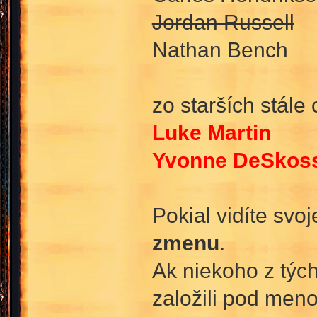
Jordan Russell
Nathan Bench
zo starších stále
Luke Martin
Yvonne DeSkoss
Pokial vidíte svo
zmenu
.
Ak niekoho z tých
založili pod men