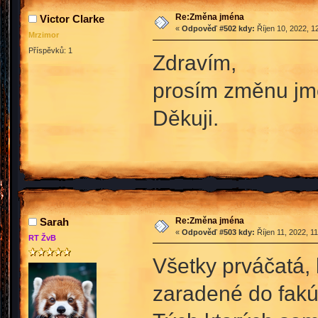
Re:Změna jména
Victor Clarke
«
Odpověď #502 kdy:
Říjen 10, 2022, 1
Mrzimor
Příspěvků: 1
Zdravím,
prosím změnu jmé
Děkuji.
Re:Změna jména
Sarah
«
Odpověď #503 kdy:
Říjen 11, 2022, 1
RT ŽvB
Všetky prváčatá, 
zaradené do fakúl