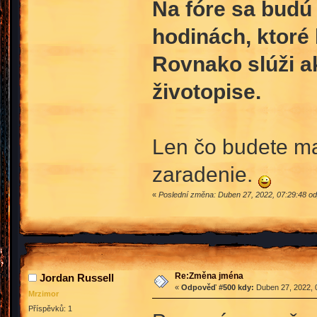
Na fóre sa budú 
hodinách, ktoré
Rovnako slúži a
životopise.
Len čo budete ma
zaradenie.
«
Poslední změna: Duben 27, 2022, 07:29:48 od
Re:Změna jména
Jordan Russell
«
Odpověď #500 kdy:
Duben 27, 2022, 
Mrzimor
Příspěvků: 1