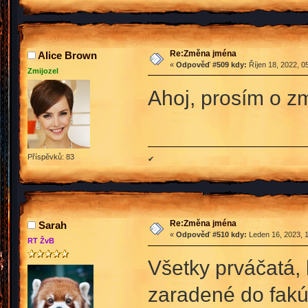
Re:Změna jména
Alice Brown
«
Odpověď #509 kdy:
Říjen 18, 2022, 0
Zmijozel
Ahoj, prosím o 
Příspěvků: 83
✔
Re:Změna jména
Sarah
«
Odpověď #510 kdy:
Leden 16, 2023, 1
RT ŽvB
Všetky prváčatá, 
zaradené do fakúl