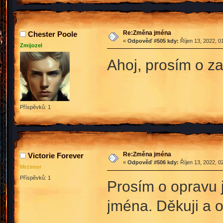
Re:Změna jména
Chester Poole
«
Odpověď #505 kdy:
Říjen 13, 2022, 0
Zmijozel
Ahoj, prosím o za
Příspěvků: 1
Re:Změna jména
Victorie Forever
«
Odpověď #506 kdy:
Říjen 13, 2022, 0
Mrzimor
Příspěvků: 1
Prosím o opravu 
jména. Děkuji a 