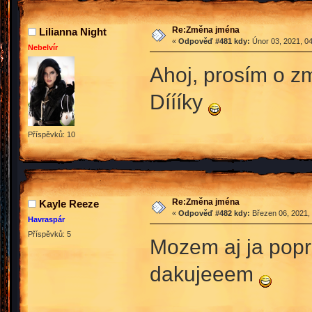
Re:Změna jména
Lilianna Night
«
Odpověď #481 kdy:
Únor 03, 2021, 04
Nebelvír
Ahoj, prosím o z
Díííky
Příspěvků: 10
Re:Změna jména
Kayle Reeze
«
Odpověď #482 kdy:
Březen 06, 2021, 
Havraspár
Příspěvků: 5
Mozem aj ja pop
dakujeeem