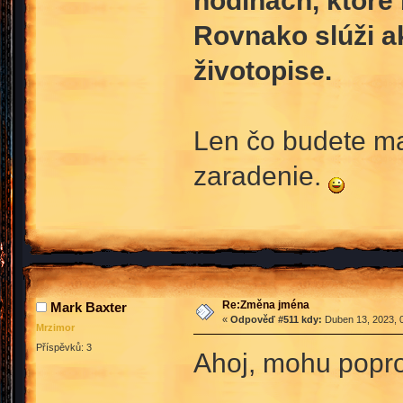
hodinách, ktoré
Rovnako slúži a
životopise.
Len čo budete ma
zaradenie.
Re:Změna jména
Mark Baxter
«
Odpověď #511 kdy:
Duben 13, 2023, 0
Mrzimor
Příspěvků: 3
Ahoj, mohu popro