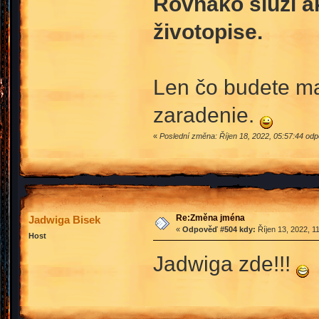
Rovnako slúži a
životopise.
Len čo budete ma
zaradenie.
«
Poslední změna: Říjen 18, 2022, 05:57:44 od
Re:Změna jména
Jadwiga Bisek
«
Odpověď #504 kdy:
Říjen 13, 2022, 1
Host
Jadwiga zde!!!