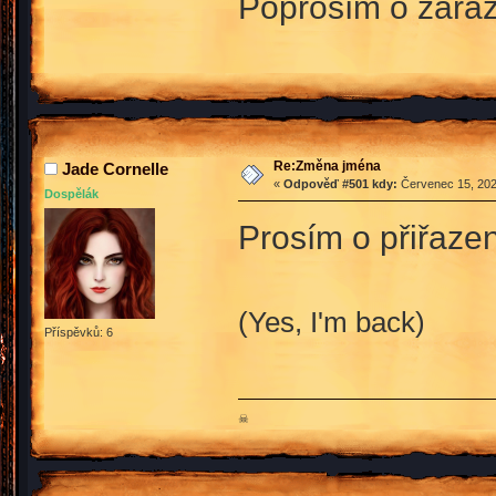
Poprosím o zařa
Re:Změna jména
Jade Cornelle
«
Odpověď #501 kdy:
Červenec 15, 202
Dospělák
Prosím o přiřaz
(Yes, I'm back)
Příspěvků: 6
☠