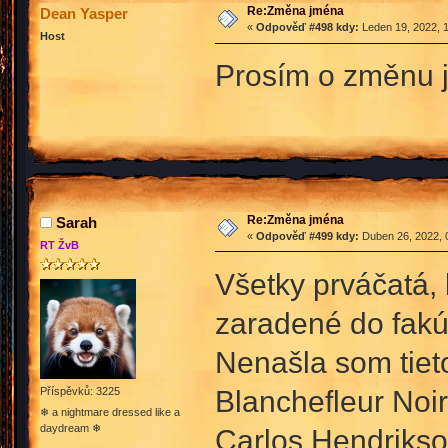
Re:Změna jména
Dean Yasper
«
Odpověď #498 kdy:
Leden 19, 2022, 1
Host
Prosím o změnu 
Re:Změna jména
Sarah
«
Odpověď #499 kdy:
Duben 26, 2022, 
RT ŽvB
Všetky prváčatá, 
zaradené do fakúl
Nenašla som tieto
Blanchefleur Noir
Příspěvků: 3225
❄ a nightmare dressed like a
daydream ❄
Carlos Hendriks