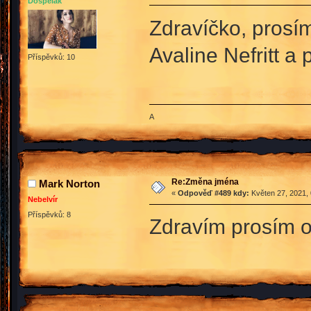
Dospělák
Zdravíčko, prosí
Avaline Nefritt a p
Příspěvků: 10
A
Re:Změna jména
Mark Norton
«
Odpověď #489 kdy:
Květen 27, 2021, 
Nebelvír
Příspěvků: 8
Zdravím prosím o