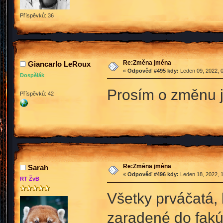
Příspěvků: 36
Re:Změna jména
Giancarlo LeRoux
«
Odpověď #495 kdy:
Leden 09, 2022, 0
Dospělák
Prosím o změnu 
Příspěvků: 42
Re:Změna jména
Sarah
«
Odpověď #496 kdy:
Leden 18, 2022, 1
RT ŽvB
Všetky prváčatá, 
zaradené do fakúl