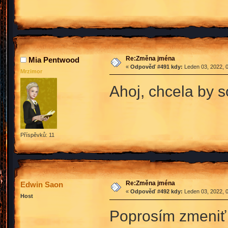
Re:Změna jména
Mia Pentwood
«
Odpověď #491 kdy:
Leden 03, 2022, 0
Mrzimor
Ahoj, chcela by
Příspěvků: 11
Re:Změna jména
Edwin Saon
«
Odpověď #492 kdy:
Leden 03, 2022, 0
Host
Poprosím zmeniť