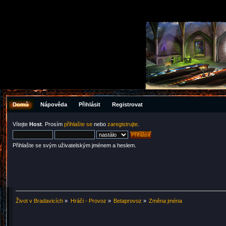
Domů
Nápověda
Přihlásit
Registrovat
Vítejte
Host
. Prosím
přihlašte se
nebo
zaregistrujte
.
Přihlašte se svým uživatelským jménem a heslem.
Život v Bradavicích
»
Hráči - Provoz
»
Betaprovoz
»
Změna jména