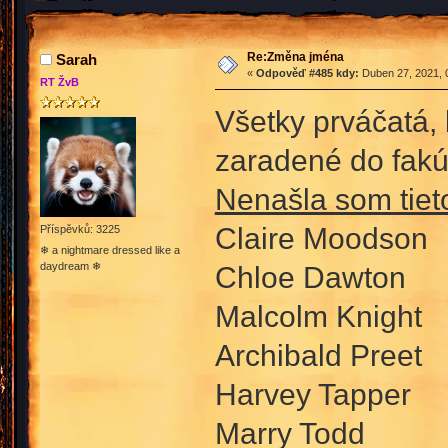
Re:Změna jména
Sarah
«
Odpověď #485 kdy:
Duben 27, 2021, 
RT ŽvB
Všetky prváčatá, 
zaradené do fakúl
Nenašla som tieto
Claire Moodson
Příspěvků: 3225
❄ a nightmare dressed like a
daydream ❄
Chloe Dawton
Malcolm Knight
Archibald Preet
Harvey Tapper
Marry Todd