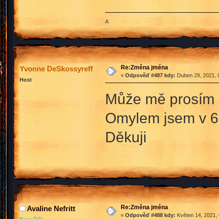
A
Re:Změna jména
Yvonne DeSkossyreff
«
Odpověď #487 kdy:
Duben 29, 2021, 
Host
Může mě prosím 
Omylem jsem v 6
Děkuji
Re:Změna jména
Avaline Nefritt
«
Odpověď #488 kdy:
Květen 14, 2021, 