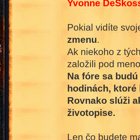
Yvonne DeSkoss
Pokial vidíte svo
zmenu
.
Ak niekoho z tých
založili pod men
Na fóre sa budú 
hodinách, ktoré
Rovnako slúži a
životopise.
Len čo budete ma