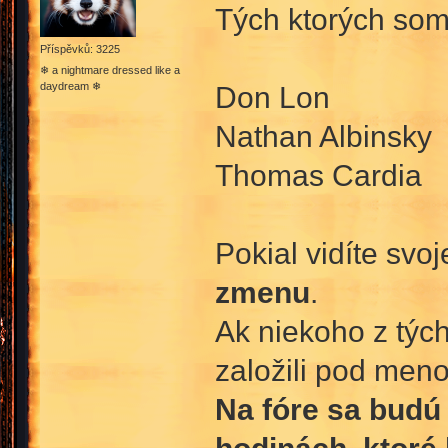
Tých ktorých som
Příspěvků: 3225
❄ a nightmare dressed like a
daydream ❄
Don Lon
Nathan Albinsky
Thomas Cardia
Pokial vidíte svo
zmenu
.
Ak niekoho z tých
založili pod men
Na fóre sa budú 