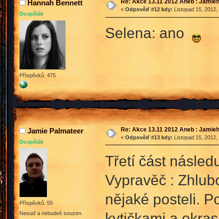
Re: Akce 13.11 2012 Aneb : Jamieh
Hannah Bennett
«
Odpověď #12 kdy:
Listopad 15, 2012,
Dospělák
Selena: ano
Příspěvků: 475
Re: Akce 13.11 2012 Aneb : Jamieh
Jamie Palmateer
«
Odpověď #13 kdy:
Listopad 15, 2012,
Dospělák
Třetí část násled
Vypravěč : Zhlub
nějaké posteli. 
Příspěvků: 55
kytičkami a okra
Nesuď a nebudeš souzen.