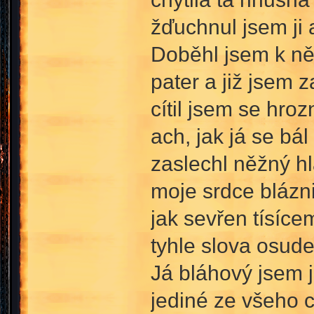
žďuchnul jsem ji 
Doběhl jsem k něj
pater a již jsem 
cítil jsem se hroz
ach, jak já se bál
zaslechl něžný hl
moje srdce blázn
jak sevřen tísíc
tyhle slova osude
Já bláhový jsem ji
jediné ze všeho c