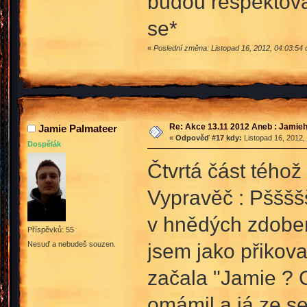
budou respektova
se*
«
Poslední změna: Listopad 16, 2012, 04:03:54 
Re: Akce 13.11 2012 Aneb : Jamieh
Jamie Palmateer
«
Odpověď #17 kdy:
Listopad 16, 2012,
Dospělák
Čtvrtá část téhož
Vypravěč : Pššššš
v hnědých zdoben
Příspěvků: 55
jsem jako přikov
Nesuď a nebudeš souzen.
začala "Jamie ? C
omámil a já ze se