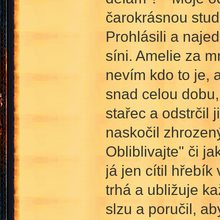
čarokrásnou stud
Prohlásili a naje
síni. Amelie za m
nevím kdo to je, 
snad celou dobu, 
stařec a odstrčil
naskočil zhrozen
Obliblivajte" či 
já jen cítil hřebí
trhá a ubližuje ka
slzu a poručil, 