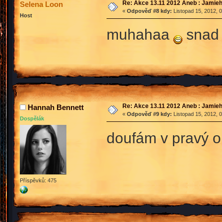
Re: Akce 13.11 2012 Aneb : Jamieh
Selena Loon
«
Odpověď #8 kdy:
Listopad 15, 2012, 
Host
muhahaa
snad 
Re: Akce 13.11 2012 Aneb : Jamieh
Hannah Bennett
«
Odpověď #9 kdy:
Listopad 15, 2012, 
Dospělák
doufám v pravý
Příspěvků: 475