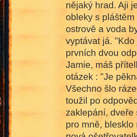
nějaký hrad. Aji 
obleky s pláštěm 
ostrově a voda by
vyptávat já. "Kd
prvních dvou odpo
Jamie, máš přítel
otázek : "Je pěk
Všechno šlo rázem
toužil po odpověd
zaklepání, dveře 
pro mně, blesklo 
nová ošetřovatel