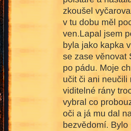
zkoušel vyčarova
v tu dobu měl poci
ven.Lapal jsem p
byla jako kapka 
se zase věnovat
po pádu. Moje ch
učit či ani neuči
viditelné rány tro
vybral co probou
oči a já mu dal n
bezvědomí. Bylo m