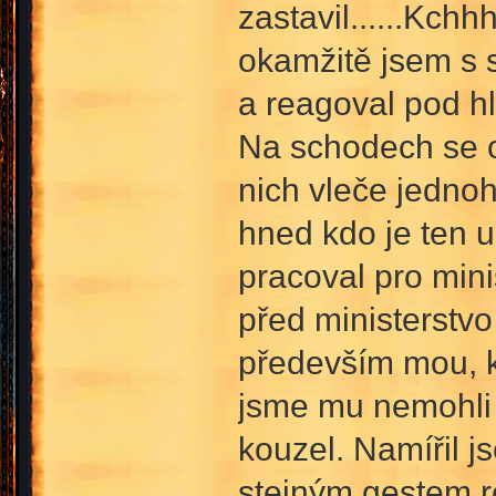
zastavil......Kch
okamžitě jsem s s
a reagoval pod hl
Na schodech se o
nich vleče jedno
hned kdo je ten 
pracoval pro mini
před ministerstvo
především mou, k
jsme mu nemohli 
kouzel. Namířil j
stejným gestem re