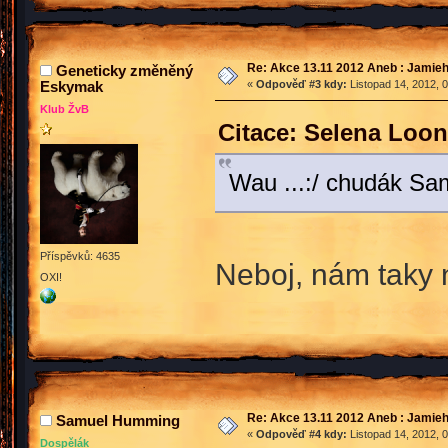
Re: Akce 13.11 2012 Aneb : Jamieh
Geneticky změněný
Eskymak
«
Odpověď #3 kdy:
Listopad 14, 2012, 
Klub ŽvB
Citace: Selena Loon
Wau ...:/ chudák Sam
Příspěvků: 4635
Neboj, nám taky
OXI!
Re: Akce 13.11 2012 Aneb : Jamieh
Samuel Humming
«
Odpověď #4 kdy:
Listopad 14, 2012, 
Dospělák