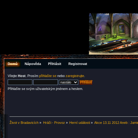
Domů
Nápověda
Přihlásit
Registrovat
Vítejte
Host
. Prosím
přihlašte se
nebo
zaregistrujte
.
Přihlašte se svým uživatelským jménem a heslem.
Život v Bradavicích
»
Hráči - Provoz
»
Herní události
»
Akce 13.11 2012 Aneb : Jami