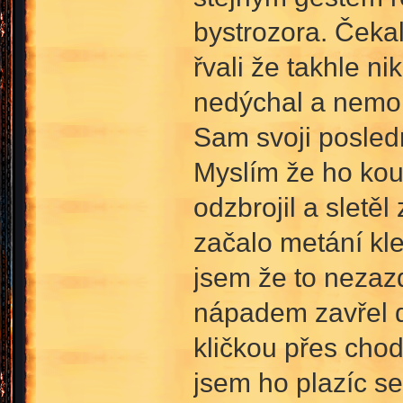
bystrozora. Čekal
řvali že takhle 
nedýchal a nemoh
Sam svoji posledn
Myslím že ho kous
odzbrojil a sletě
začalo metání kl
jsem že to nezaz
nápadem zavřel d
kličkou přes cho
jsem ho plazíc se 