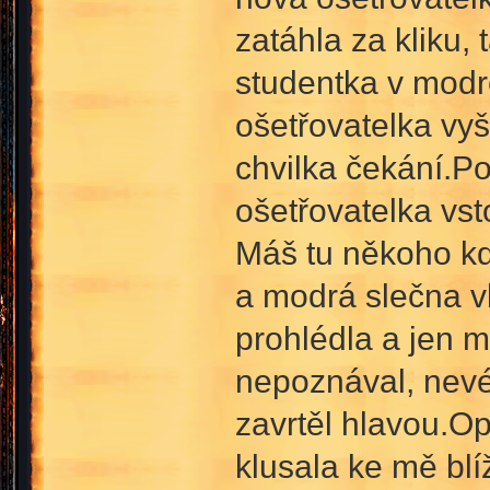
zatáhla za kliku, 
studentka v modré
ošetřovatelka vyš
chvilka čekání.P
ošetřovatelka vst
Máš tu někoho kdo
a modrá slečna vb
prohlédla a jen m
nepoznával, nevé
zavrtěl hlavou.O
klusala ke mě blí