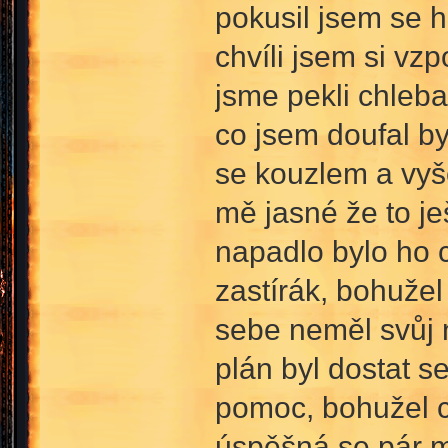
pokusil jsem se h
chvíli jsem si vz
jsme pekli chleba
co jsem doufal byl
se kouzlem a vyše
mě jasné že to je
napadlo bylo ho c
zastírák, bohužel
sebe neměl svůj n
plán byl dostat s
pomoc, bohužel c
úspěšná se pár m