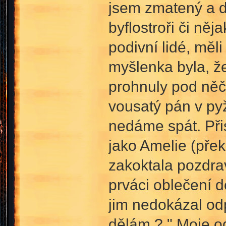
jsem zmatený a d
byflostroři či něj
podivní lidé, měl
myšlenka byla, že
prohnuly pod něčí
vousatý pán v py
nedáme spát. Přis
jako Amelie (pře
zakoktala pozdra
prváci oblečení 
jim nedokázal odp
dělám ? " Moje od