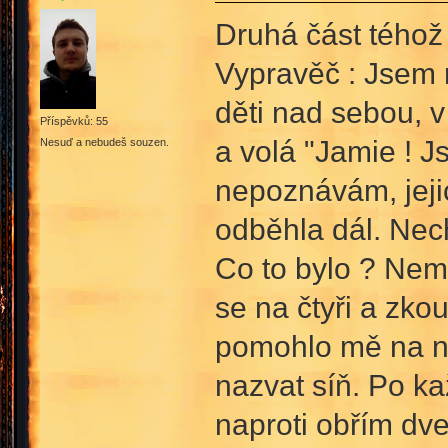
Druhá část téhož
Vypravěč : Jsem 
děti nad sebou, 
Příspěvků: 55
a volá "Jamie ! 
Nesuď a nebudeš souzen.
nepoznávám, jejic
odběhla dál. Nech
Co to bylo ? Nemů
se na čtyři a zko
pomohlo mě na noh
nazvat síň. Po ka
naproti obřím dve