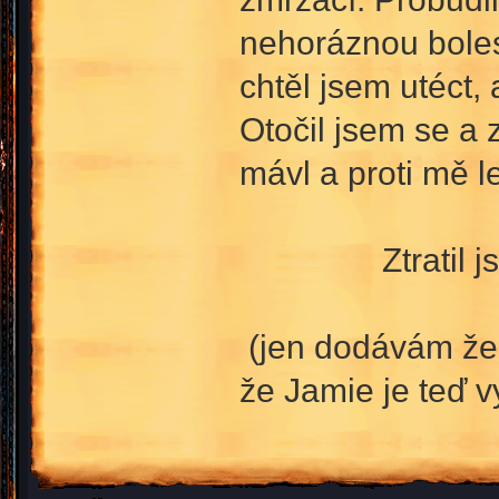
nehoráznou boles
chtěl jsem utéct,
Otočil jsem se a 
mávl a proti mě l
Ztratil jse
(jen dodávám že t
že Jamie je teď v