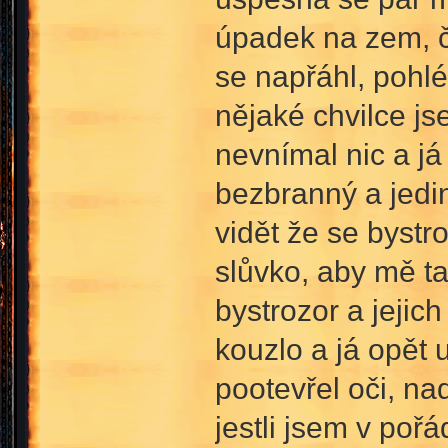
úpadek na zem, č
se napřáhl, pohl
nějaké chvilce j
nevnímal nic a já
bezbranný a jedin
vidět že se bystr
slůvko, aby mě ta
bystrozor a jejic
kouzlo a já opět 
pootevřel oči, nad
jestli jsem v poř