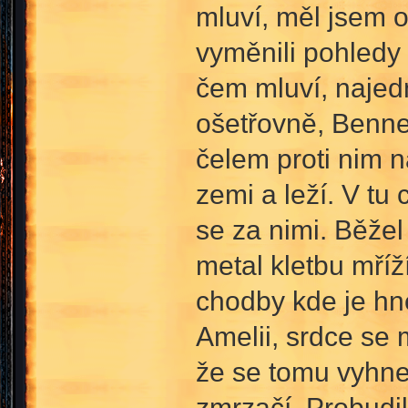
mluví, měl jsem o
vyměnili pohledy
čem mluví, najed
ošetřovně, Bennet
čelem proti nim n
zemi a leží. V tu
se za nimi. Běže
metal kletbu mříž
chodby kde je hn
Amelii, srdce se 
že se tomu vyhne,
zmrzačí. Probudil