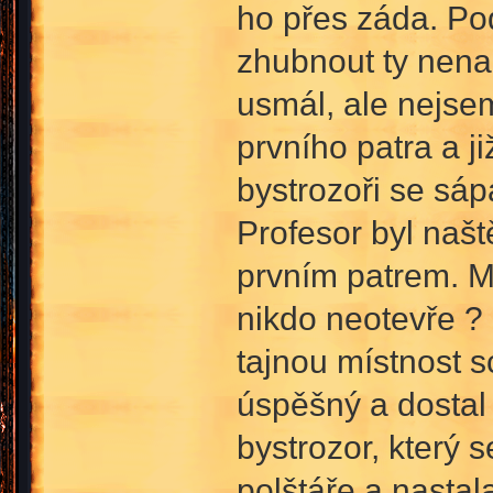
ho přes záda. Pod
zhubnout ty nena
usmál, ale nejsem
prvního patra a j
bystrozoři se sá
Profesor byl našt
prvním patrem. Mo
nikdo neotevře ?
tajnou místnost 
úspěšný a dostal 
bystrozor, který s
polštáře a nastal