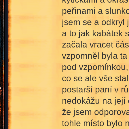
peřinami a slunko
jsem se a odkryl 
a to jak kabátek 
začala vracet čás
vzpomněl byla ta
pod vzpomínkou, 
co se ale vše sta
postarší paní v rů
nedokážu na její
že jsem odporoval
tohle místo bylo 