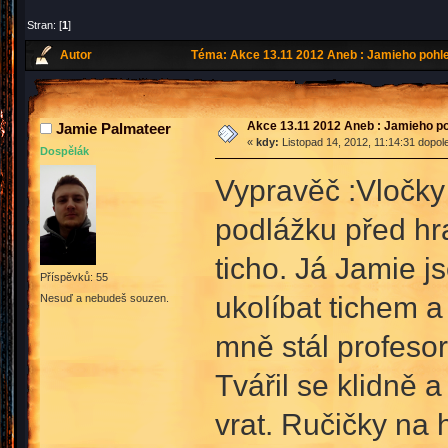
Stran: [
1
]
Autor
Téma: Akce 13.11 2012 Aneb : Jamieho pohle
Akce 13.11 2012 Aneb : Jamieho po
Jamie Palmateer
«
kdy:
Listopad 14, 2012, 11:14:31 dopol
Dospělák
Vypravěč :Vločky
podlážku před hra
ticho. Já Jamie j
Příspěvků: 55
ukolíbat tichem 
Nesuď a nebudeš souzen.
mně stál profesor
Tvářil se klidně 
vrat. Ručičky na 