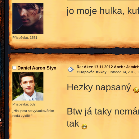
jo moje hulka, ku
Příspěvků: 1551
Re: Akce 13.11 2012 Aneb : Jamieh
Daniel Aaron Styx
«
Odpověď #5 kdy:
Listopad 14, 2012, 
Hezky napsaný
Příspěvků: 502
Btw já taky nemám
„Hloupost se vyfackováním
nedá vyléčit.“
tak