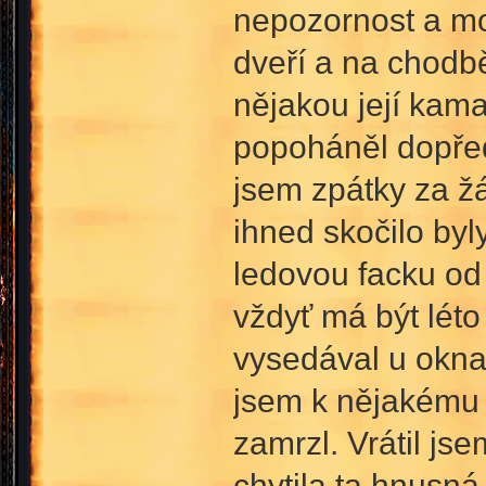
nepozornost a mo
dveří a na chodbě
nějakou její kam
popoháněl dopřed
jsem zpátky za ž
ihned skočilo byl
ledovou facku od 
vždyť má být léto 
vysedával u okna a
jsem k nějakému 
zamrzl. Vrátil j
chytila ta hnusná 