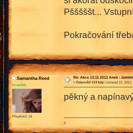
Pšššššt... Vstupní 
Pokračování tře
Re: Akce 13.11 2012 Aneb : Jamieh
Samantha Reed
«
Odpověď #14 kdy:
Listopad 15, 2012,
Dospělák
pěkný a napínavý
Příspěvků: 34
S