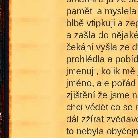
pamět a myslela s
blbě vtipkuji a ze
a zašla do nějaké
čekání vyšla ze 
prohlédla a pobíd
jmenuji, kolik mě j
jméno, ale pořád 
zjištění že jsme 
chci védět co se 
dál zžírat zvědav
to nebyla obyčejn