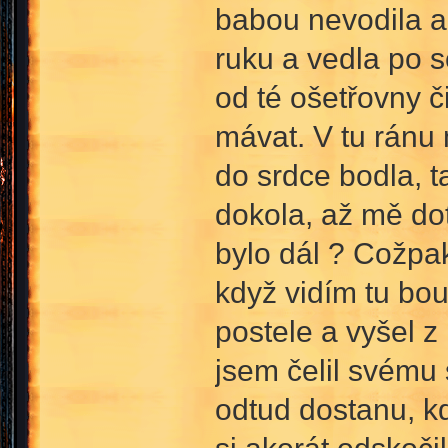
babou nevodila a 
ruku a vedla po 
od té ošetřovny či
mávat. V tu ránu
do srdce bodla, ta
dokola, až mě do
bylo dál ? Cožpak
když vidím tu bou
postele a vyšel z 
jsem čelil svému
odtud dostanu, k
si akorát odskoči