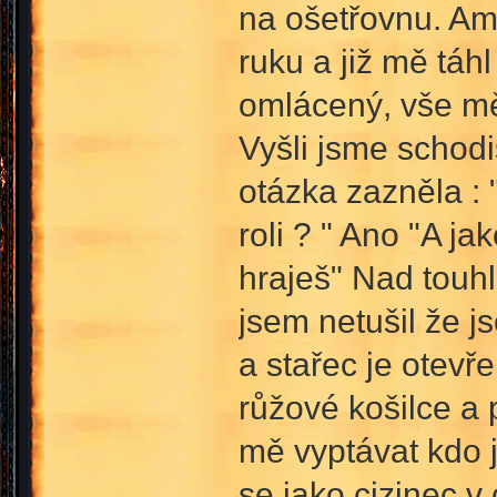
na ošetřovnu. Ame
ruku a již mě táh
omlácený, vše mě 
Vyšli jsme schodi
otázka zazněla : 
roli ? " Ano "A jak
hraješ" Nad touhl
jsem netušil že j
a stařec je otevře
růžové košilce a 
mě vyptávat kdo js
se jako cizinec v