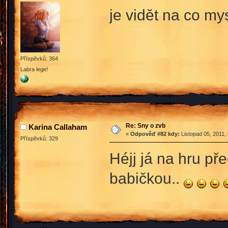
je vidět na co m
Příspěvků: 364
Labra lege!
Re: Sny o zvb
Karina Callaham
«
Odpověď #82 kdy:
Listopad 05, 2011,
Příspěvků: 329
Héjj já na hru př
babičkou..