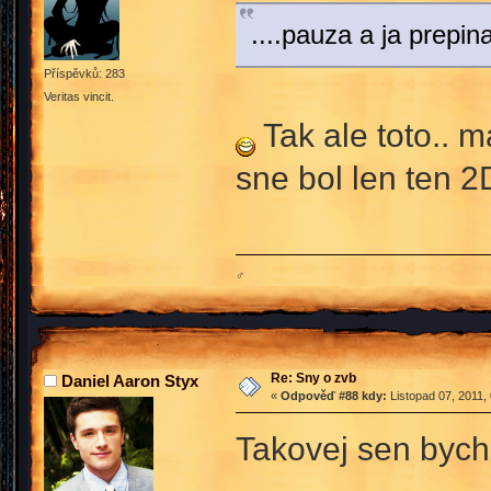
....pauza a ja prepi
Příspěvků: 283
Veritas vincit.
Tak ale toto.. 
sne bol len ten 
♂
Re: Sny o zvb
Daniel Aaron Styx
«
Odpověď #88 kdy:
Listopad 07, 2011,
Takovej sen bych 