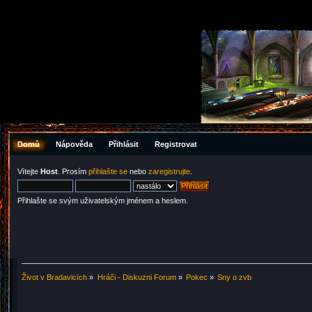
Domů
Nápověda
Přihlásit
Registrovat
Vítejte
Host
. Prosím
přihlašte se
nebo
zaregistrujte
.
Přihlašte se svým uživatelským jménem a heslem.
Život v Bradavicích
»
Hráči - Diskuzni Forum
»
Pokec
»
Sny o zvb