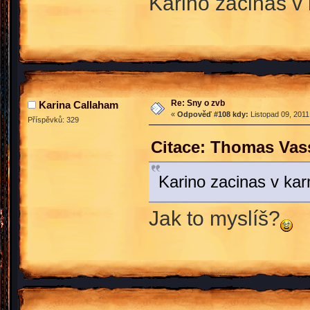
Karino zacinas 
Re: Sny o zvb
Karina Callaham
«
Odpověď #108 kdy:
Listopad 09, 2011
Příspěvků: 329
Citace: Thomas Vass
Karino zacinas v k
Jak to myslíš?