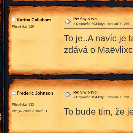
Re: Sny o zvb
Karina Callaham
«
Odpověď #93 kdy:
Listopad 09, 2011,
Příspěvků: 329
To je..A navíc je
zdává o Maëvlixc
Re: Sny o zvb
Frederic Johnson
«
Odpověď #94 kdy:
Listopad 09, 2011,
Příspěvků: 833
To bude tím, že j
Víte jak chodí e-mail? :D