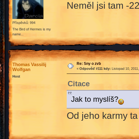
Neměl jsi tam -2
Příspěvků: 994
The Bird of Hermes is my
name...
Re: Sny o zvb
Thomas Vassilij
Wolfgan
«
Odpověď #111 kdy:
Listopad 10, 2011
Host
Citace
Jak to myslíš?
Od jeho karmy ta 