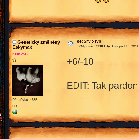
Re: Sny o zvb
Geneticky změněný
Eskymak
«
Odpověď #118 kdy:
Listopad 10, 2011
Klub ŽvB
+6/-10
EDIT: Tak pardon
Příspěvků: 4635
OXI!