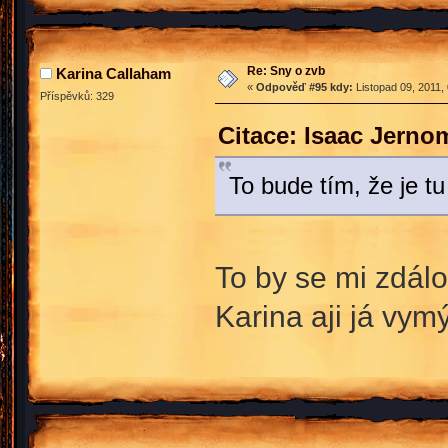
Re: Sny o zvb
Karina Callaham
«
Odpověď #95 kdy:
Listopad 09, 2011,
Příspěvků: 329
Citace: Isaac Jerno
To bude tím, že je tu
To by se mi zdál
Karina aji já vym