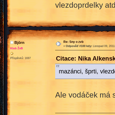
vlezdoprdelky atd
Re: Sny o zvb
Björn
«
Odpověď #100 kdy:
Listopad 09, 2011
Klub ŽvB
Citace: Nika Alkens
Příspěvků: 1697
mazánci, šprti, vlez
Ale vodáček má s