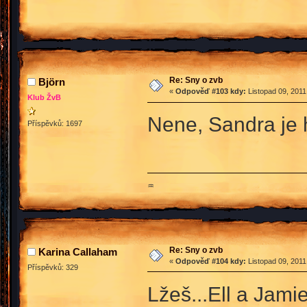
Re: Sny o zvb
Björn
«
Odpověď #103 kdy:
Listopad 09, 2011
Klub ŽvB
Nene, Sandra je 
Příspěvků: 1697
♒
Re: Sny o zvb
Karina Callaham
«
Odpověď #104 kdy:
Listopad 09, 2011
Příspěvků: 329
Lžeš...Ell a Jami