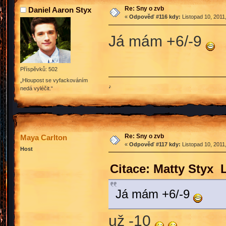
Re: Sny o zvb
Daniel Aaron Styx
«
Odpověď #116 kdy:
Listopad 10, 2011
Já mám +6/-9
Příspěvků: 502
„Hloupost se vyfackováním
♪
nedá vyléčit.“
Re: Sny o zvb
Maya Carlton
«
Odpověď #117 kdy:
Listopad 10, 2011
Host
Citace: Matty Styx 
Já mám +6/-9
už -10