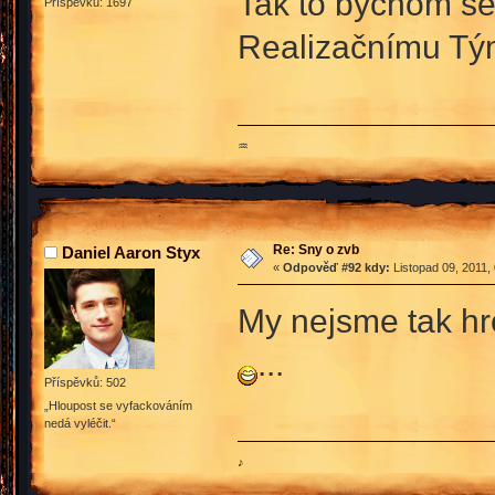
Tak to bychom se j
Příspěvků: 1697
Realizačnímu T
♒
Re: Sny o zvb
Daniel Aaron Styx
«
Odpověď #92 kdy:
Listopad 09, 2011,
My nejsme tak h
...
Příspěvků: 502
„Hloupost se vyfackováním
nedá vyléčit.“
♪