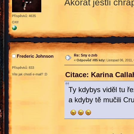
Akorát jestli chr
Příspěvků: 4635
OXI!
Re: Sny o zvb
Frederic Johnson
«
Odpověď #85 kdy:
Listopad 06, 2011,
Příspěvků: 833
Citace: Karina Call
Víte jak chodí e-mail? :D
Ty kdybys viděl tu ř
a kdyby tě mučili Cr