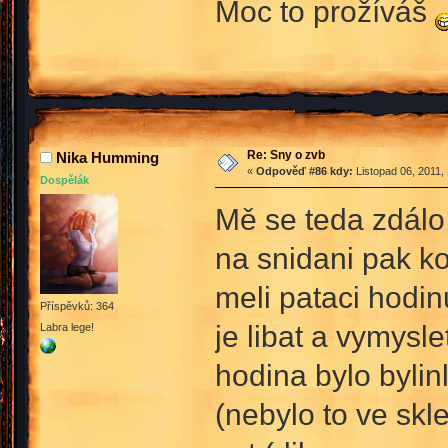
Moc to prožíváš
Re: Sny o zvb
Nika Humming
«
Odpověď #86 kdy:
Listopad 06, 2011,
Dospělák
Mě se teda zdálo 
na snidani pak ko
meli pataci hodin
Příspěvků: 364
je libat a vymysl
Labra lege!
hodina bylo bylin
(nebylo to ve skl