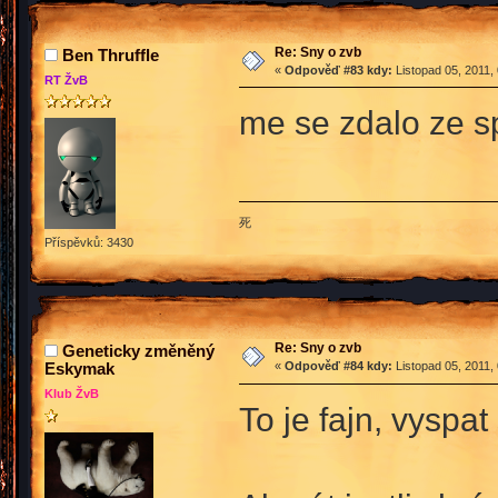
Re: Sny o zvb
Ben Thruffle
«
Odpověď #83 kdy:
Listopad 05, 2011,
RT ŽvB
me se zdalo ze s
死
Příspěvků: 3430
Re: Sny o zvb
Geneticky změněný
Eskymak
«
Odpověď #84 kdy:
Listopad 05, 2011,
Klub ŽvB
To je fajn, vyspa