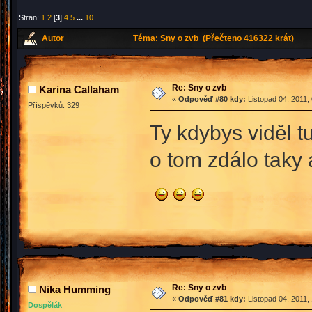
Stran:
1
2
[
3
]
4
5
...
10
Autor
Téma: Sny o zvb (Přečteno 416322 krát)
Re: Sny o zvb
Karina Callaham
«
Odpověď #80 kdy:
Listopad 04, 2011,
Příspěvků: 329
Ty kdybys viděl t
o tom zdálo taky 
Re: Sny o zvb
Nika Humming
«
Odpověď #81 kdy:
Listopad 04, 2011,
Dospělák