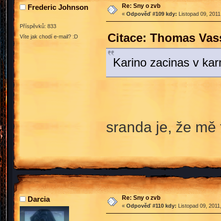
Re: Sny o zvb
Frederic Johnson
«
Odpověď #109 kdy:
Listopad 09, 2011
Příspěvků: 833
Citace: Thomas Vass
Víte jak chodí e-mail? :D
Karino zacinas v k
sranda je, že mě
Re: Sny o zvb
Darcia
«
Odpověď #110 kdy:
Listopad 09, 2011