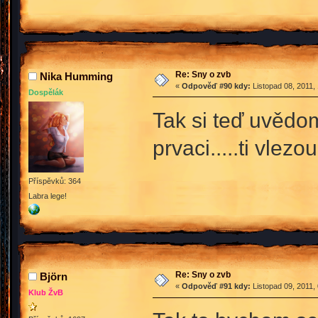
Re: Sny o zvb
Nika Humming
«
Odpověď #90 kdy:
Listopad 08, 2011,
Dospělák
Tak si teď uvědo
prvaci.....ti vle
Příspěvků: 364
Labra lege!
Re: Sny o zvb
Björn
«
Odpověď #91 kdy:
Listopad 09, 2011,
Klub ŽvB