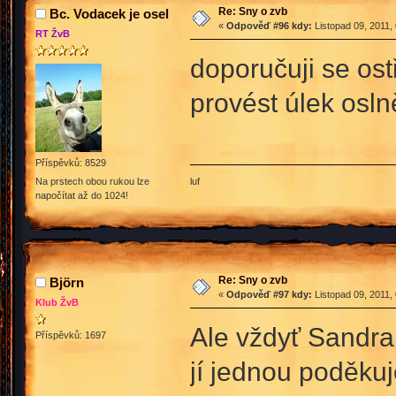
Re: Sny o zvb
Bc. Vodacek je osel
«
Odpověď #96 kdy:
Listopad 09, 2011,
RT ŽvB
doporučuji se ost
provést úlek osl
Příspěvků: 8529
luf
Na prstech obou rukou lze
napočítat až do 1024!
Re: Sny o zvb
Björn
«
Odpověď #97 kdy:
Listopad 09, 2011,
Klub ŽvB
Ale vždyť Sandra 
Příspěvků: 1697
jí jednou poděku