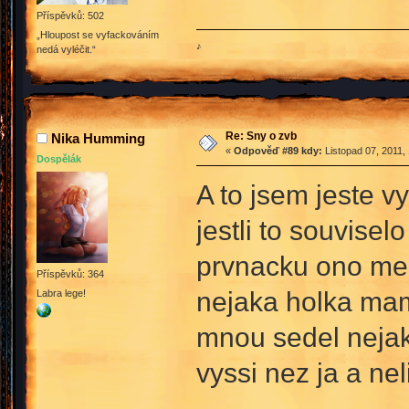
Příspěvků: 502
„Hloupost se vyfackováním
♪
nedá vyléčit.“
Re: Sny o zvb
Nika Humming
«
Odpověď #89 kdy:
Listopad 07, 2011,
Dospělák
A to jsem jeste v
jestli to souvise
prvnacku ono mezi
Příspěvků: 364
nejaka holka mam 
Labra lege!
mnou sedel nejak
vyssi nez ja a nel