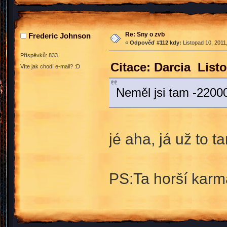
Re: Sny o zvb
Frederic Johnson
«
Odpověď #112 kdy:
Listopad 10, 2011
Příspěvků: 833
Citace: Darcia List
Víte jak chodí e-mail? :D
Neměl jsi tam -2200
jé aha, já už to
PS:Ta horší karma