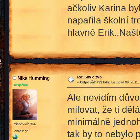
ačkoliv Karina by
napařila školní tr
hlavně Erik..Našt
Re: Sny o zvb
Nika Humming
«
Odpověď #99 kdy:
Listopad 09, 2011,
Dospělák
Ale nevidím důvod
milovat, že ti dě
minimálně jednoho
Příspěvků: 364
tak by to nebylo 
Labra lege!