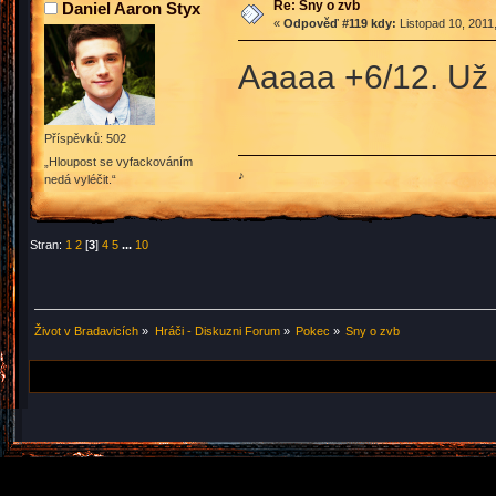
Re: Sny o zvb
Daniel Aaron Styx
«
Odpověď #119 kdy:
Listopad 10, 2011
Aaaaa +6/12. Už 
Příspěvků: 502
„Hloupost se vyfackováním
♪
nedá vyléčit.“
Stran:
1
2
[
3
]
4
5
...
10
Život v Bradavicích
»
Hráči - Diskuzni Forum
»
Pokec
»
Sny o zvb