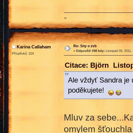
♒
Re: Sny o zvb
Karina Callaham
«
Odpověď #98 kdy:
Listopad 09, 2011,
Příspěvků: 329
Citace: Björn Listo
Ale vždyť Sandra je ú
poděkujete!
Mluv za sebe...Ka
omylem šťouchla 