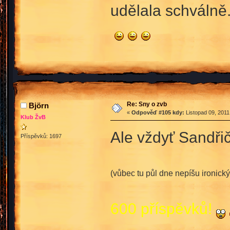
udělala schválně
Re: Sny o zvb
Björn
«
Odpověď #105 kdy:
Listopad 09, 2011
Klub ŽvB
Ale vždyť Sandři
Příspěvků: 1697
(vůbec tu půl dne nepíšu ironický
600 příspěvků!