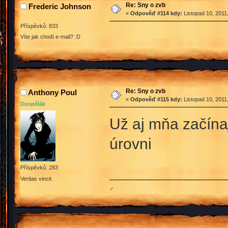
Re: Sny o zvb
Frederic Johnson
«
Odpověď #114 kdy:
Listopad 10, 2011
Příspěvků: 833
Víte jak chodí e-mail? :D
Re: Sny o zvb
Anthony Poul
«
Odpověď #115 kdy:
Listopad 10, 2011
Dospělák
Už aj mňa začín
úrovni
Příspěvků: 283
Veritas vincit.
♂