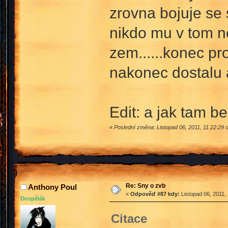
zrovna bojuje se
nikdo mu v tom ne
zem......konec pr
nakonec dostalu a
Edit: a jak tam 
«
Poslední změna: Listopad 06, 2011, 11:22:29
Re: Sny o zvb
Anthony Poul
«
Odpověď #87 kdy:
Listopad 06, 2011,
Dospělák
Citace