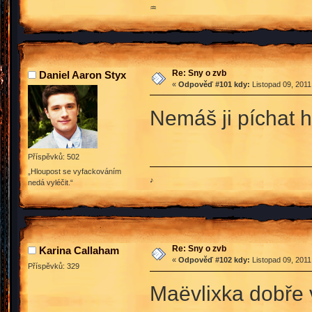
♒
Re: Sny o zvb
Daniel Aaron Styx
«
Odpověď #101 kdy:
Listopad 09, 2011
Nemáš ji píchat 
Příspěvků: 502
„Hloupost se vyfackováním
♪
nedá vyléčit.“
Re: Sny o zvb
Karina Callaham
«
Odpověď #102 kdy:
Listopad 09, 2011
Příspěvků: 329
Maëvlixka dobře 