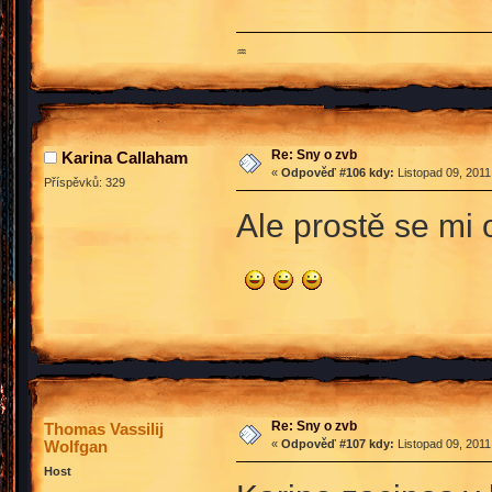
♒
Re: Sny o zvb
Karina Callaham
«
Odpověď #106 kdy:
Listopad 09, 2011
Příspěvků: 329
Ale prostě se mi o
Re: Sny o zvb
Thomas Vassilij
Wolfgan
«
Odpověď #107 kdy:
Listopad 09, 2011
Host