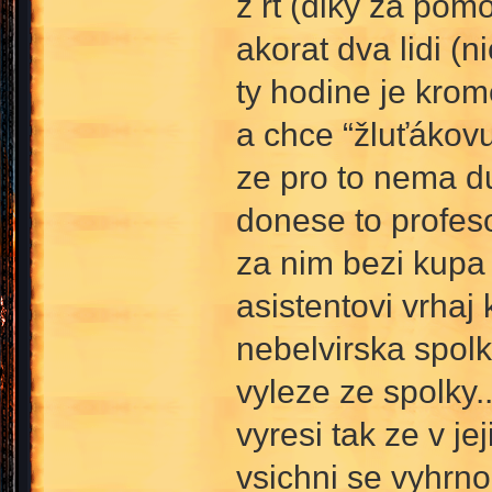
z rt (diky za pom
akorat dva lidi (
ty hodine je krom
a chce “žluťákovu“
ze pro to nema d
donese to profeso
za nim bezi kupa l
asistentovi vrhaj 
nebelvirska spolk
vyleze ze spolky.
vyresi tak ze v je
vsichni se vyhrnou