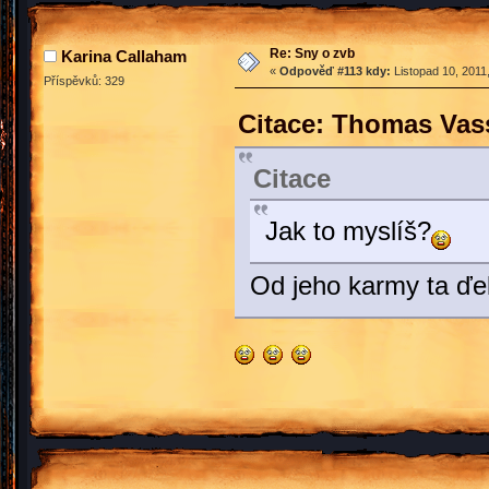
Re: Sny o zvb
Karina Callaham
«
Odpověď #113 kdy:
Listopad 10, 2011
Příspěvků: 329
Citace: Thomas Vass
Citace
Jak to myslíš?
Od jeho karmy ta ďel