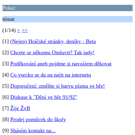
Pokec
témat
(1/14)
>
>>
[1]
(Nejen) Hráčské stránky, deníky - Beta
[2]
Chcete se někomu Omluvit? Tak tady!
[3]
Poděkování aneb pojdme si navzájem děkovat
[4]
Co vsecko se da na najit na internetu
[5]
Doporučení: změňte si barvu písma ve hře!
[6]
Diskuse k "Dění ve hře 91/92"
[7]
Žije ŽvB
[8]
Prodej pomůcek do školy
[9]
Sháním kontakt na...