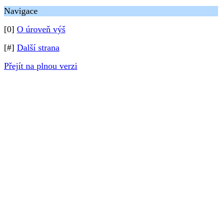
Navigace
[0]
O úroveň výš
[#]
Další strana
Přejít na plnou verzi