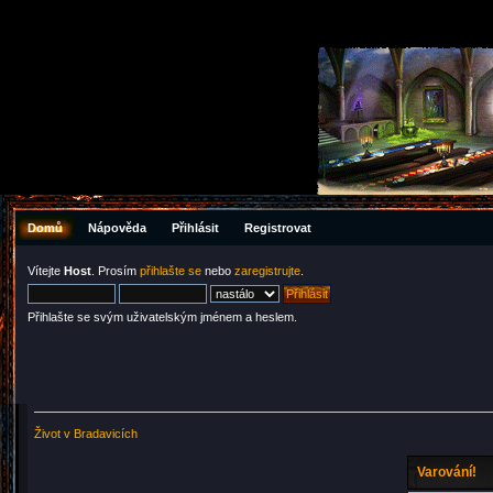
Domů
Nápověda
Přihlásit
Registrovat
Vítejte
Host
. Prosím
přihlašte se
nebo
zaregistrujte
.
Přihlašte se svým uživatelským jménem a heslem.
Život v Bradavicích
Varování!