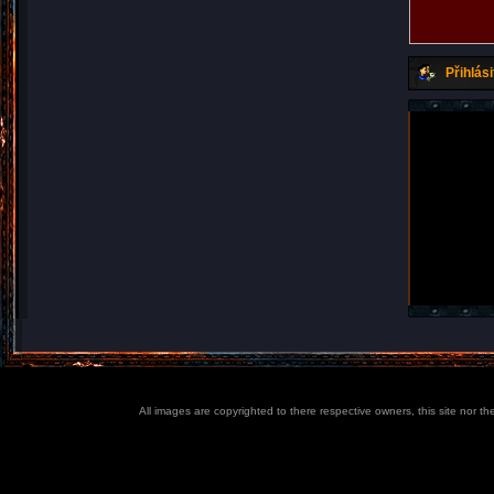
Přihlási
All images are copyrighted to there respective owners, this site nor t