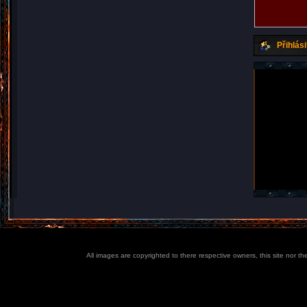
Přihlási
All images are copyrighted to there respective owners, this site nor t