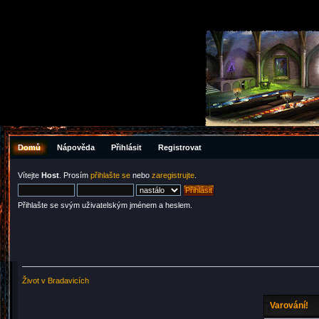
Domů
Nápověda
Přihlásit
Registrovat
Vítejte
Host
. Prosím
přihlašte se
nebo
zaregistrujte
.
Přihlašte se svým uživatelským jménem a heslem.
Život v Bradavicích
Varování!