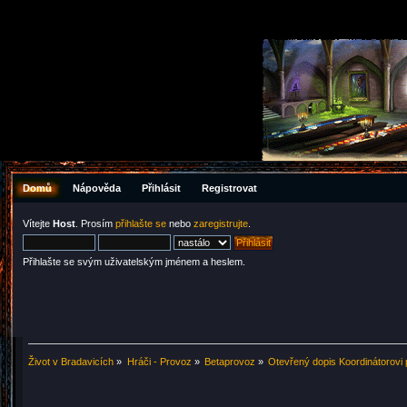
Domů
Nápověda
Přihlásit
Registrovat
Vítejte
Host
. Prosím
přihlašte se
nebo
zaregistrujte
.
Přihlašte se svým uživatelským jménem a heslem.
Život v Bradavicích
»
Hráči - Provoz
»
Betaprovoz
»
Otevřený dopis Koordinátorovi 