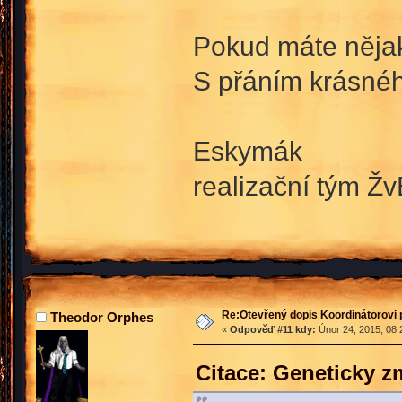
Pokud máte nějaké
S přáním krásné
Eskymák
realizační tým Žv
Re:Otevřený dopis Koordinátorovi p
Theodor Orphes
«
Odpověď #11 kdy:
Únor 24, 2015, 08:
Citace: Geneticky 