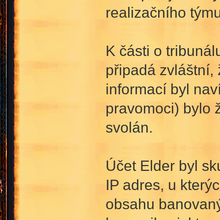
realizačního týmu
K části o tribuná
připadá zvláštní,
informací byl nav
pravomoci) bylo ž
svolán.
Účet Elder byl s
IP adres, u který
obsahu banovaný