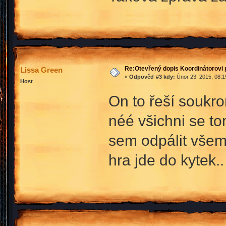
Re:Otevřený dopis Koordinátorovi p
Lissa Green
«
Odpověď #3 kdy:
Únor 23, 2015, 08:1
Host
On to řeší soukro
néé všichni se to
sem odpálit všem 
hra jde do kytek..