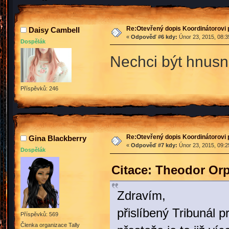
Re:Otevřený dopis Koordinátorovi p
Daisy Cambell
«
Odpověď #6 kdy:
Únor 23, 2015, 08:3
Dospělák
Nechci být hnusn
Příspěvků: 246
Re:Otevřený dopis Koordinátorovi p
Gina Blackberry
«
Odpověď #7 kdy:
Únor 23, 2015, 09:2
Dospělák
Citace: Theodor Or
Zdravím,
přislíbený Tribunál 
Příspěvků: 569
Členka organizace Tally