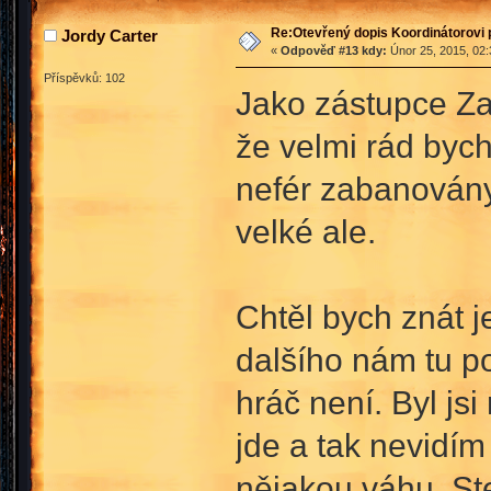
Re:Otevřený dopis Koordinátorovi p
Jordy Carter
«
Odpověď #13 kdy:
Únor 25, 2015, 02:
Příspěvků: 102
Jako zástupce Za
že velmi rád bych
nefér zabanovány 
velké ale.
Chtěl bych znát j
dalšího nám tu p
hráč není. Byl js
jde a tak nevidím
nějakou váhu. Ste