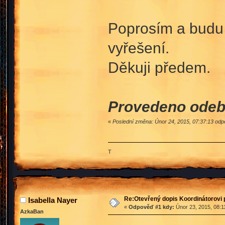
Poprosím a budu r
vyřešení.
Děkuji předem.
Provedeno odeb
«
Poslední změna: Únor 24, 2015, 07:37:13 o
T
Re:Otevřený dopis Koordinátorovi p
Isabella Nayer
«
Odpověď #1 kdy:
Únor 23, 2015, 08:1
AzkaBan