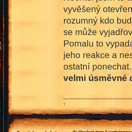
vyvěšený otevřen
rozumný kdo bude
se může vyjadřov
Pomalu to vypadá
jeho reakce a ne
ostatní ponechat. 
velmi úsměvné a
T
Re:Otevřený dopis Koordinátorovi p