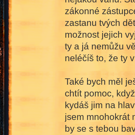
zákonné zástupce
zastanu tvých dět
možnost jejich vy
ty a já nemůžu věd
neléčíš to, že ty
Také bych měl ješ
chtít pomoc, když
kydáš jim na hla
jsem mnohokrát m
by se s tebou bav