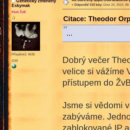
Geneticky změněný
Eskymak
«
Odpověď #10 kdy:
Únor 24, 2015, 08:
Klub ŽvB
Citace: Theodor Or
...
Příspěvků: 4635
Dobrý večer The
OXI!
velice si vážíme 
přístupem do ŽvB
Jsme si vědomi vá
zabýváme. Jednou
zablokované IP a