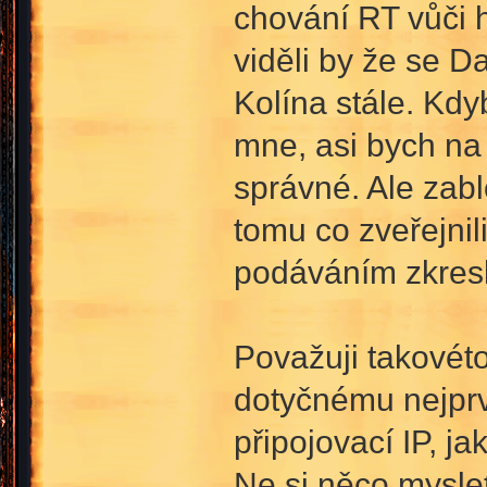
chování RT vůči h
viděli by že se Da
Kolína stále. Kdyb
mne, asi bych na 
správné. Ale zabl
tomu co zveřejnil
podáváním zkresl
Považuji takovét
dotyčnému nejprve
připojovací IP, j
Ne si něco myslet