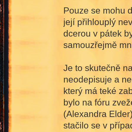
Pouze se mohu do
její přihlouplý 
dcerou v pátek byl
samouzřejmě mnou
Je to skutečně na
neodepisuje a ne
který má teké za
bylo na fóru zvež
(Alexandra Elder)
stačilo se v příp