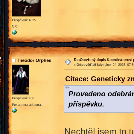
Příspěvků: 4635
OXI!
Re:Otevřený dopis Koordinátorovi p
Theodor Orphes
«
Odpověď #9 kdy:
Únor 24, 2015, 07:5
Citace: Geneticky 
Provedeno odebrán
Příspěvků: 186
příspěvku.
Per aspera ad astra..
Nechtěl jsem to 