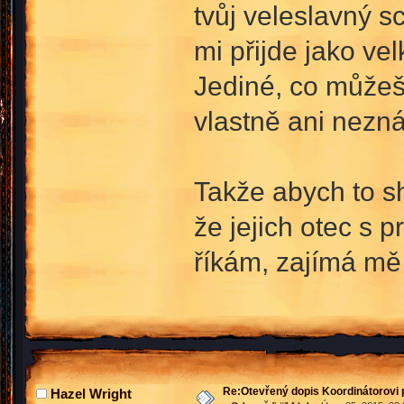
tvůj veleslavný s
mi přijde jako v
Jediné, co můžeš 
vlastně ani nezná
Takže abych to sh
že jejich otec s p
říkám, zajímá mě j
Re:Otevřený dopis Koordinátorovi p
Hazel Wright