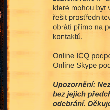
které mohou být v
řešit prostřednit
obrátí přímo na 
kontaktů.
Online ICQ podp
Online Skype po
Upozornění: Nezv
bez jejich před
odebrání. Děku