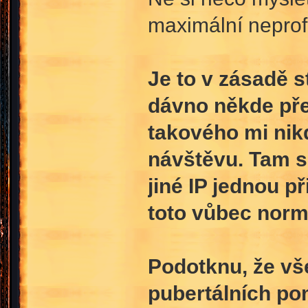
maximální neprof
Je to v zásadě s
dávno někde pře
takového mi nikd
návštěvu. Tam s
jiné IP jednou př
toto vůbec norm
Podotknu, že vš
pubertálních po