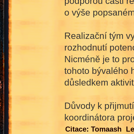
podporou části r
o výše popsaném 
Realizační tým vy
rozhodnutí poten
Nicméně je to pr
tohoto bývalého 
důsledkem aktivi
Důvody k přijmutí
koordinátora proj
Citace: Tomaash Le