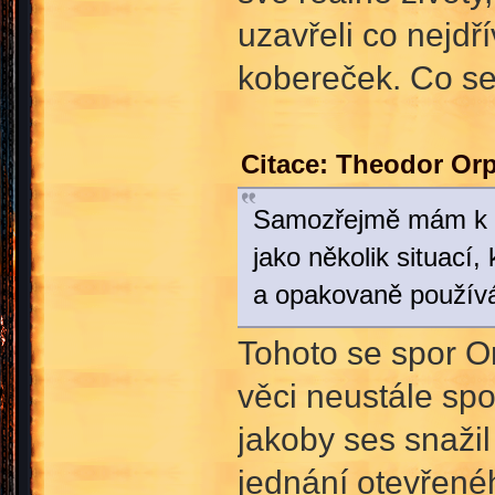
uzavřeli co nejdří
kobereček. Co se
Citace: Theodor Or
Samozřejmě mám k di
jako několik situací,
a opakovaně používá 
Tohoto se spor Or
věci neustále spo
jakoby ses snažil
jednání otevřenéh