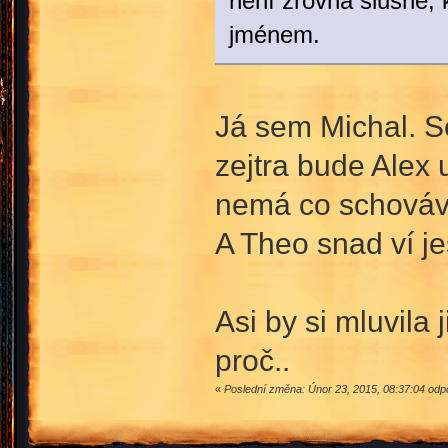
není zrovna slušné, 
jménem.
Já sem Michal. S
zejtra bude Alex 
nemá co schováva
A Theo snad ví j
Asi by si mluvila 
proč..
«
Poslední změna: Únor 23, 2015, 08:37:04 odpo