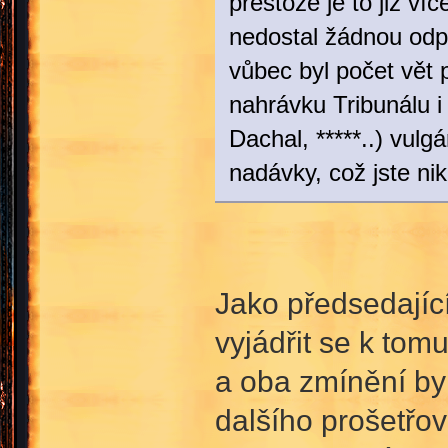
přestože je to již ví
nedostal žádnou odpo
vůbec byl počet vět 
nahrávku Tribunálu i 
Dachal, *****..) vul
nadávky, což jste ni
Jako předsedajíc
vyjádřit se k tom
a oba zmínění byl
dalšího prošetřo