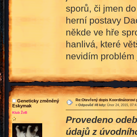
sporů, či jmen do
herní postavy Dac
někde ve hře spro
hanlivá, které vě
nevidím problém j
Re:Otevřený dopis Koordinátorovi p
Geneticky změněný
Eskymak
«
Odpověď #8 kdy:
Únor 24, 2015, 07:4
Klub ŽvB
Provedeno odebr
údajů z úvodníh