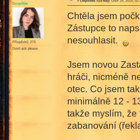
«
Odpověď #14 kdy:
Únor 25, 2015, 02:
Dospělák
Chtěla jsem počk
Zástupce to naps
nesouhlasit.
Příspěvků: 273
Don't ask please.
Jsem novou Zastá
hráči, nicméně ne
otec. Co jsem tak
minimálně 12 - 13 
takže myslím, že t
zabanování (řekla