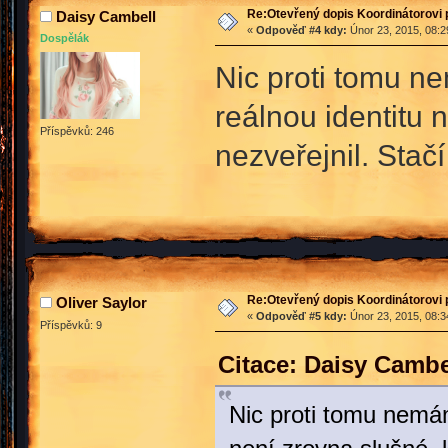
Re:Otevřený dopis Koordinátorovi p
Daisy Cambell
«
Odpověď #4 kdy:
Únor 23, 2015, 08:2
Dospělák
Nic proti tomu ne
reálnou identitu 
Příspěvků: 246
nezveřejnil. Sta
Re:Otevřený dopis Koordinátorovi p
Oliver Saylor
«
Odpověď #5 kdy:
Únor 23, 2015, 08:3
Příspěvků: 9
Citace: Daisy Cambe
Nic proti tomu nemám