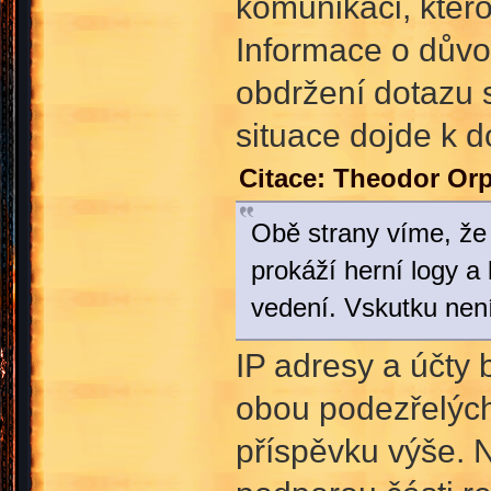
komunikaci, ktero
Informace o důvo
obdržení dotazu 
situace dojde k d
Citace: Theodor Or
Obě strany víme, že
prokáží herní logy a
vedení. Vskutku není
IP adresy a účty
obou podezřelých
příspěvku výše. N