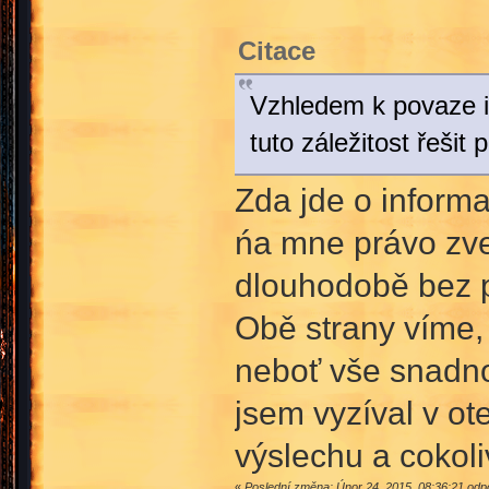
Citace
Vzhledem k povaze in
tuto záležitost řešit
Zda jde o informa
ńa mne právo zve
dlouhodobě bez 
Obě strany víme,
neboť vše snadno
jsem vyzíval v o
výslechu a cokoli
«
Poslední změna: Únor 24, 2015, 08:36:21 od