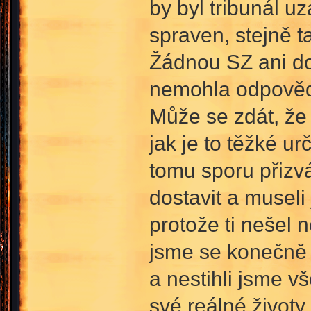
by byl tribunál u
spraven, stejně t
Žádnou SZ ani dot
nemohla odpovědě
Může se zdát, že
jak je to těžké urč
tomu sporu přizv
dostavit a museli
protože ti nešel 
jsme se konečně s
a nestihli jsme 
své reálné životy