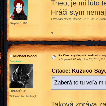
Theo, je mi lúto t
Hráči stym nemaj
«
Poslední změna: Únor 23, 2015, 08:13:27 odp
Příspěvků: 207
N
Re:Otevřený dopis Koordinátorovi p
Michael Wood
«
Odpověď #2 kdy:
Únor 23, 2015, 08:1
Dospělák
Citace: Kuzuco Sayu
Zaberá to tu veľa mi
Příspěvků: 89
Welcome To The Jungle...
Taková zpráva za