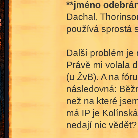
**jméno odebrán
Dachal, Thorinso
používá sprostá s
Další problém je 
Právě mi volala d
(u ŽvB). A na fóru
následovná: Běžně
než na které jsem 
má IP je Kolínská,
nedají nic vědět?