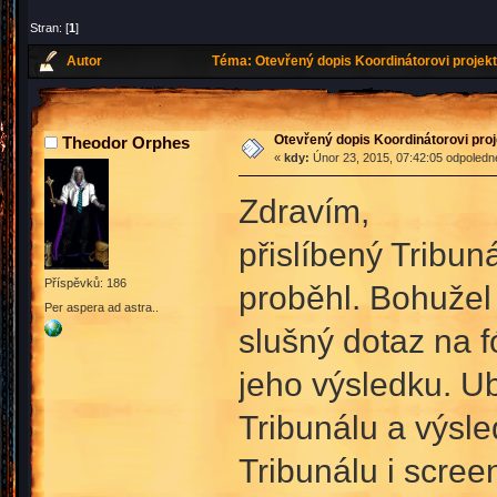
Stran: [
1
]
Autor
Téma: Otevřený dopis Koordinátorovi projekt
Otevřený dopis Koordinátorovi proj
Theodor Orphes
«
kdy:
Únor 23, 2015, 07:42:05 odpoledn
Zdravím,
přislíbený Tribun
Příspěvků: 186
proběhl. Bohužel 
Per aspera ad astra..
slušný dotaz na 
jeho výsledku. Ub
Tribunálu a výsl
Tribunálu i scree