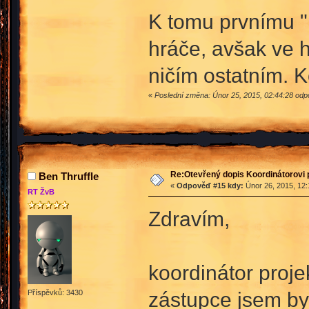
K tomu prvnímu "
hráče, avšak ve h
ničím ostatním. 
«
Poslední změna: Únor 25, 2015, 02:44:28 odp
Re:Otevřený dopis Koordinátorovi p
Ben Thruffle
«
Odpověď #15 kdy:
Únor 26, 2015, 12:
RT ŽvB
Zdravím,
koordinátor proje
zástupce jsem by
Příspěvků: 3430