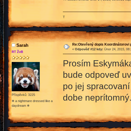
T
Re:Otevřený dopis Koordinátorovi p
Sarah
«
Odpověď #12 kdy:
Únor 24, 2015, 08:
RT ŽvB
Prosím Eskymáka, 
bude odpoveď uve
po jej spracovaní
dobe neprítomný
Příspěvků: 3225
❄ a nightmare dressed like a
daydream ❄