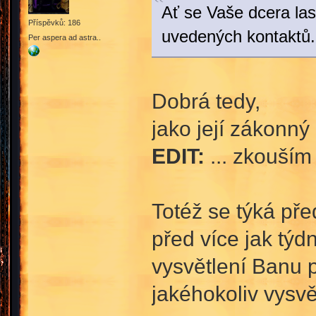
Ať se Vaše dcera la
Příspěvků: 186
uvedených kontaktů.
Per aspera ad astra..
Dobrá tedy,
jako její zákonn
EDIT:
... zkouším
Totéž se týká př
před více jak týd
vysvětlení Banu 
jakéhokoliv vysvě