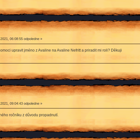
 2021, 06:08:55 odpoledne »
oci upravit jméno z Avaline na Avaline Nefritt a priradit mi roli? Děkuji
 2021, 09:04:43 odpoledne »
hého ročníku z důvodu propadnutí.