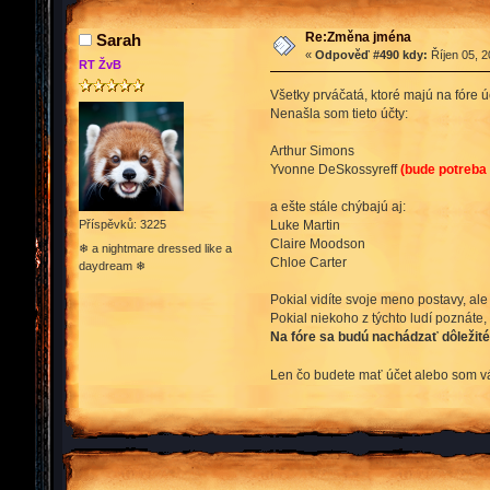
Re:Změna jména
Sarah
«
Odpověď #490 kdy:
Říjen 05, 2
RT ŽvB
Všetky prváčatá, ktoré majú na fóre ú
Nenašla som tieto účty:
Arthur Simons
Yvonne DeSkossyreff
(bude potreba i
a ešte stále chýbajú aj:
Luke Martin
Příspěvků: 3225
Claire Moodson
❄ a nightmare dressed like a
Chloe Carter
daydream ❄
Pokial vidíte svoje meno postavy, ale
Pokial niekoho z týchto ludí poznáte,
Na fóre sa budú nachádzať dôležité
Len čo budete mať účet alebo som vá