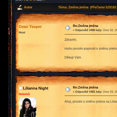
Autor
Téma: Změna jména (Přečteno 529182 
Re:Změna jména
Dean Yasper
«
Odpověď #480 kdy:
Únor 02, 2
Host
Zdravím,
mohu prosím poprosit o změnu jmén
Děkuji Vám.
Re:Změna jména
Lilianna Night
«
Odpověď #481 kdy:
Únor 03, 2
Nebelvír
Ahoj, prosím o změnu jména na Lilian