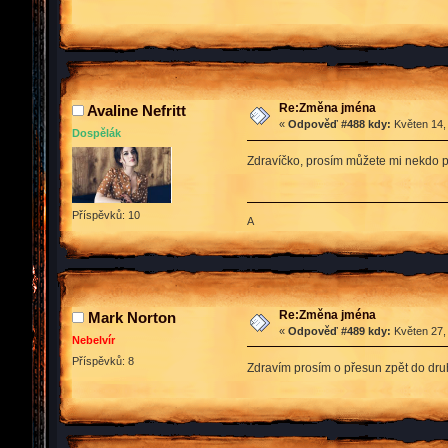
Re:Změna jména
Avaline Nefritt
«
Odpověď #488 kdy:
Květen 14,
Dospělák
Zdravíčko, prosím můžete mi nekdo pom
Příspěvků: 10
A
Re:Změna jména
Mark Norton
«
Odpověď #489 kdy:
Květen 27,
Nebelvír
Příspěvků: 8
Zdravím prosím o přesun zpět do dru