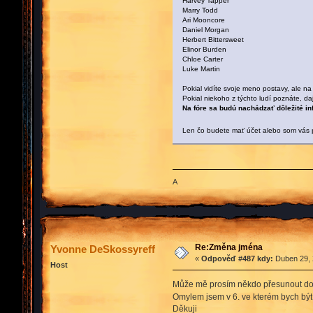
Harvey Tapper
Marry Todd
Ari Mooncore
Daniel Morgan
Herbert Bittersweet
Elinor Burden
Chloe Carter
Luke Martin
Pokial vidíte svoje meno postavy, ale na
Pokial niekoho z týchto ludí poznáte, da
Na fóre sa budú nachádzať dôležité in
Len čo budete mať účet alebo som vás p
A
Re:Změna jména
Yvonne DeSkossyreff
«
Odpověď #487 kdy:
Duben 29, 
Host
Může mě prosím někdo přesunout do 
Omylem jsem v 6. ve kterém bych b
Děkuji