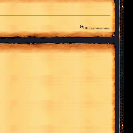
IP zaznamenána