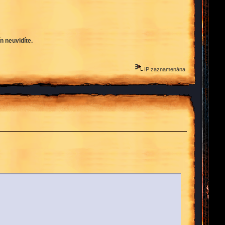
n neuvidíte.
IP zaznamenána