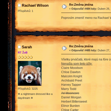
Re:Změna jména
Rachael Wilson
«
Odpověď #484 kdy:
Duben 26, 
Příspěvků: 1
Poprosím zmeniť meno na Rachael 
Re:Změna jména
Sarah
«
Odpověď #485 kdy:
Duben 27, 
RT ŽvB
Všetky prváčatá, ktoré majú na fóre ú
Nenašla som tieto účty:
Claire Moodson
Chloe Dawton
Malcolm Knight
Archibald Preet
Harvey Tapper
Marry Todd
Příspěvků: 3225
Ari Mooncore
❄ a nightmare dressed like a
Daniel Morgan
daydream ❄
Herbert Bittersweet
Elinor Burden
Chloe Carter