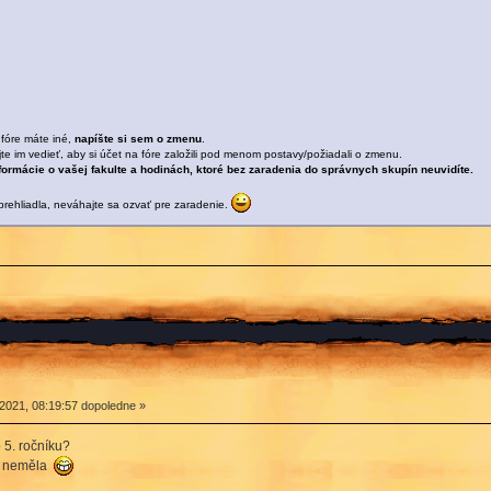
 fóre máte iné,
napíšte si sem o zmenu
.
jte im vedieť, aby si účet na fóre založili pod menom postavy/požiadali o zmenu.
formácie o vašej fakulte a hodinách, ktoré bez zaradenia do správnych skupín neuvidíte.
rehliadla, neváhajte sa ozvať pre zaradenie.
2021, 08:19:57 dopoledne »
5. ročníku?
ýt neměla