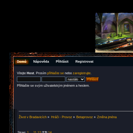
Domů
Nápověda
Přihlásit
Registrovat
Vítejte
Host
. Prosím
přihlašte se
nebo
zaregistrujte
.
Přihlašte se svým uživatelským jménem a heslem.
Život v Bradavicích
»
Hráči - Provoz
»
Betaprovoz
»
Změna jména
Stran:
1
...
11
12
[
13
]
14