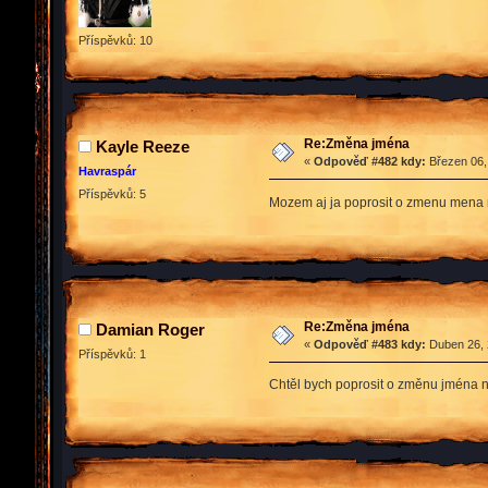
Příspěvků: 10
Re:Změna jména
Kayle Reeze
«
Odpověď #482 kdy:
Březen 06,
Havraspár
Příspěvků: 5
Mozem aj ja poprosit o zmenu mena
Re:Změna jména
Damian Roger
«
Odpověď #483 kdy:
Duben 26, 
Příspěvků: 1
Chtěl bych poprosit o změnu jména n