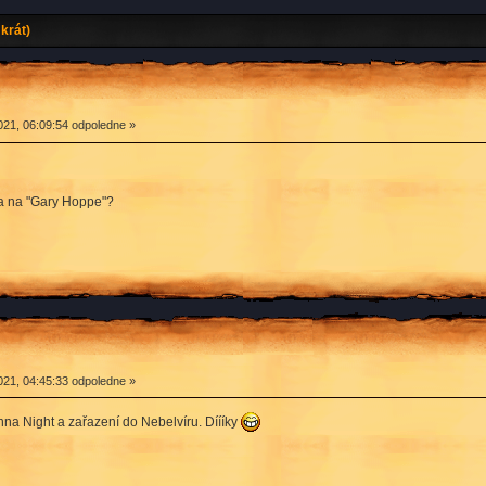
krát)
021, 06:09:54 odpoledne »
a na "Gary Hoppe"?
021, 04:45:33 odpoledne »
na Night a zařazení do Nebelvíru. Díííky