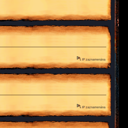
IP zaznamenána
IP zaznamenána