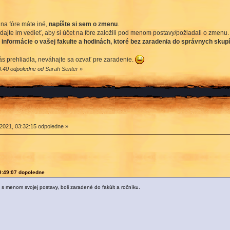
 na fóre máte iné,
napíšte si sem o zmenu
.
 dajte im vedieť, aby si účet na fóre založili pod menom postavy/požiadali o zmenu.
 informácie o vašej fakulte a hodinách, ktoré bez zaradenia do správnych skupí
s prehliadla, neváhajte sa ozvať pre zaradenie.
8:40 odpoledne od Sarah Senter
»
2021, 03:32:15 odpoledne »
9:49:07 dopoledne
 s menom svojej postavy, boli zaradené do fakúlt a ročníku.