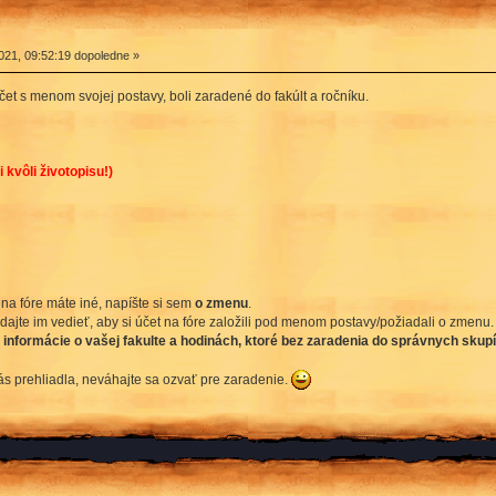
021, 09:52:19 dopoledne »
čet s menom svojej postavy, boli zaradené do fakúlt a ročníku.
 kvôli životopisu!)
 na fóre máte iné, napíšte si sem
o zmenu
.
 dajte im vedieť, aby si účet na fóre založili pod menom postavy/požiadali o zmenu.
 informácie o vašej fakulte a hodinách, ktoré bez zaradenia do správnych skupí
s prehliadla, neváhajte sa ozvať pre zaradenie.