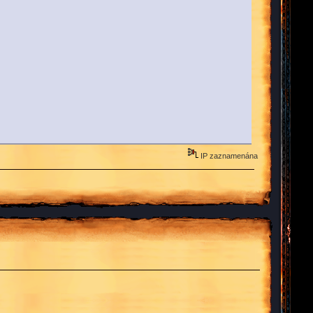
IP zaznamenána