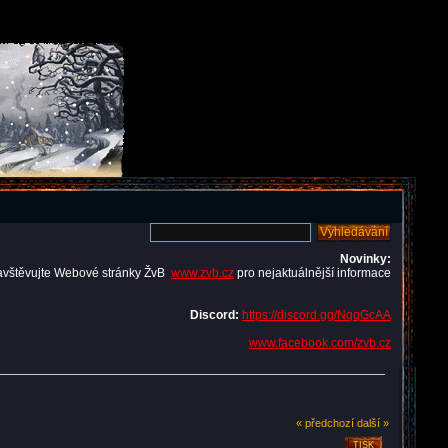
Novinky:
avštěvujte Webové stránky ŽvB
www.zvb.cz
pro nejaktuálnější informace
Discord:
https://discord.gg/NqqGcAA
www.facebook.com/zvb.cz
« předchozí
další »
TISK