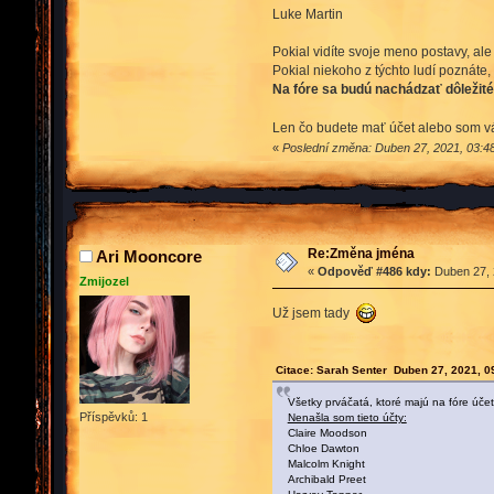
Luke Martin
Pokial vidíte svoje meno postavy, ale
Pokial niekoho z týchto ludí poznáte,
Na fóre sa budú nachádzať dôležité
Len čo budete mať účet alebo som vá
«
Poslední změna: Duben 27, 2021, 03:4
Re:Změna jména
Ari Mooncore
«
Odpověď #486 kdy:
Duben 27, 
Zmijozel
Už jsem tady
Citace: Sarah Senter Duben 27, 2021, 0
Všetky prváčatá, ktoré majú na fóre účet
Příspěvků: 1
Nenašla som tieto účty:
Claire Moodson
Chloe Dawton
Malcolm Knight
Archibald Preet