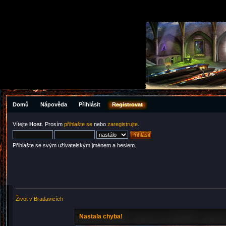
Domů
Nápověda
Přihlásit
Registrovat
Vítejte
Host
. Prosím
přihlašte se
nebo
zaregistrujte
.
Přihlašte se svým uživatelským jménem a heslem.
Život v Bradavicích
Nastala chyba!