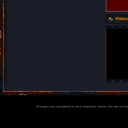
Přihlási
All images are copyrighted to there respective owners, this site nor t