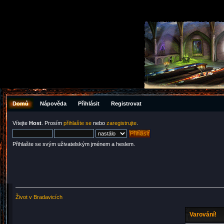
Domů
Nápověda
Přihlásit
Registrovat
Vítejte
Host
. Prosím
přihlašte se
nebo
zaregistrujte
.
Přihlašte se svým uživatelským jménem a heslem.
Život v Bradavicích
Varování!