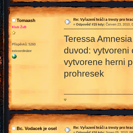
Re: Vyřazení hráči a tresty pro hra
Tomaash
«
Odpověď #15 kdy:
Červen 23, 2010, 0
Klub ŽvB
Teressa Amnesia 
Příspěvků: 5260
duvod: vytvoreni 
exkoordinátor
vytvorene herni 
prohresek
Ψ
Re: Vyřazení hráči a tresty pro hra
Bc. Vodacek je osel
«
Odpověď #16 kdy:
Srpen 05, 2010, 08