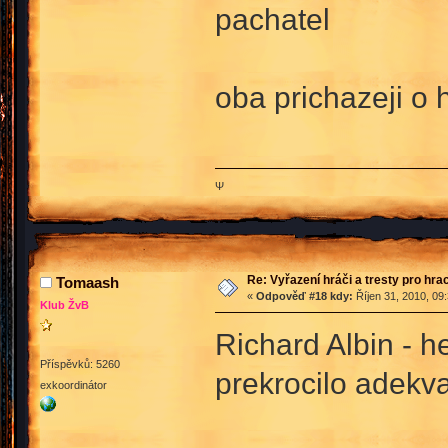
pachatel
oba prichazeji o 
Ψ
Re: Vyřazení hráči a tresty pro hra
Tomaash
«
Odpověď #18 kdy:
Říjen 31, 2010, 09
Klub ŽvB
Richard Albin - h
Příspěvků: 5260
prekrocilo adekv
exkoordinátor