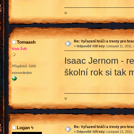
Ψ
Re: Vyřazení hráči a tresty pro hra
Tomaash
«
Odpověď #28 kdy:
Listopad 11, 2011,
Klub ŽvB
Isaac Jernom - re
Příspěvků: 5260
školní rok si tak
exkoordinátor
Ψ
Re: Vyřazení hráči a tresty pro hra
Logan ϟ
«
Odpověď #29 kdy:
Listopad 13, 2011,