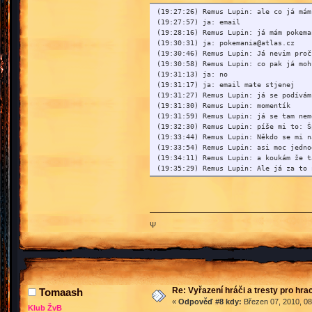
(19:27:26) Remus Lupin: ale co já mám
(19:27:57) ja: email
(19:28:16) Remus Lupin: já mám pokema
(19:30:31) ja: pokemania@atlas.cz
(19:30:46) Remus Lupin: Já nevim proč
(19:30:58) Remus Lupin: co pak já moh
(19:31:13) ja: no
(19:31:17) ja: email mate stjenej
(19:31:27) Remus Lupin: já se podívám
(19:31:30) Remus Lupin: momentík
(19:31:59) Remus Lupin: já se tam nem
(19:32:30) Remus Lupin: píše mi to: Š
(19:33:44) Remus Lupin: Někdo se mi n
(19:33:54) Remus Lupin: asi moc jedno
(19:34:11) Remus Lupin: a koukám že t
(19:35:29) Remus Lupin: Ale já za to 
(19:35:33) Remus Lupin: že mi vzal ma
(19:36:18) Remus Lupin: copka mohu za
(19:36:27) Remus Lupin: *copka=copak
(19:37:01) Remus Lupin: Moc se omlouv
(19:37:11) Remus Lupin: moje hlopost
Ψ
(19:37:17) Remus Lupin: mám moc lehký
(19:37:27) ja: chces mi rict ze se ti
(19:37:32) ja: a prihlaisl se za tebe
(19:37:40) Remus Lupin: za mě?
(19:37:50) Remus Lupin: A asi jo
Re: Vyřazení hráči a tresty pro hra
Tomaash
...
«
Odpověď #8 kdy:
Březen 07, 2010, 08
Klub ŽvB