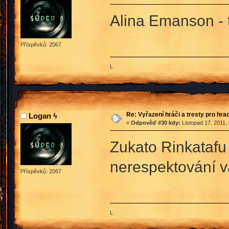
Alina Emanson - 
Příspěvků: 2067
L
Re: Vyřazení hráči a tresty pro hra
Logan ϟ
«
Odpověď #30 kdy:
Listopad 17, 2011,
Zukato Rinkatafu 
nerespektování va
Příspěvků: 2067
L