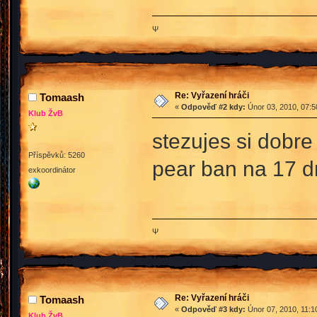
Ψ
Re: Vyřazení hráči
Tomaash
«
Odpověď #2 kdy:
Únor 03, 2010, 07:5
Klub ŽvB
stezujes si dobre
Příspěvků: 5260
pear ban na 17 d
exkoordinátor
Ψ
Re: Vyřazení hráči
Tomaash
«
Odpověď #3 kdy:
Únor 07, 2010, 11:1
Klub ŽvB