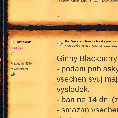
«
Poslední změna: Únor 11, 2010, 06:43:33 odpo
Ψ
Re: Vyřazení hráči a tresty pro hra
Tomaash
«
Odpověď #5 kdy:
Únor 13, 2010, 12:2
Klub ŽvB
Ginny Blackberry
Příspěvků: 5260
- podani prihlas
exkoordinátor
vsechen svuj maj
vysledek:
- ban na 14 dni (
- smazan vsechen