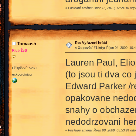
«
Poslední změna: Únor 13, 2010, 12:24:16 odp
Re: Vyřazení hráči
Tomaash
«
Odpověď #1 kdy:
Říjen 04, 2009, 10:
Klub ŽvB
Lauren Paul, Elio
Příspěvků: 5260
(to jsou ti dva co
exkoordinátor
Edward Parker /r
opakovane nedod
snahy o obchaze
nedodrzovani her
«
Poslední změna: Říjen 06, 2009, 03:53:24 odp