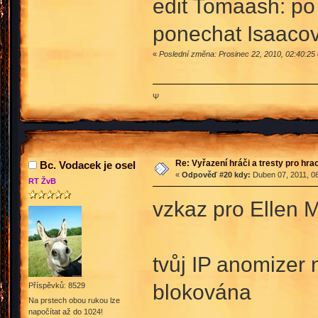
edit Tomaash: po
ponechat Isaacov
«
Poslední změna: Prosinec 22, 2010, 02:40:2
Ψ
Re: Vyřazení hráči a tresty pro hra
Bc. Vodacek je osel
«
Odpověď #20 kdy:
Duben 07, 2011, 08
RT ŽvB
vzkaz pro Ellen 
tvůj IP anomizer 
blokována
Příspěvků: 8529
Na prstech obou rukou lze
napočítat až do 1024!