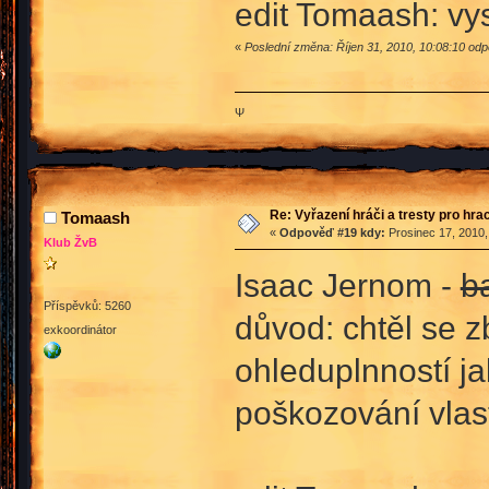
edit Tomaash: vys
«
Poslední změna: Říjen 31, 2010, 10:08:10 od
Ψ
Re: Vyřazení hráči a tresty pro hra
Tomaash
«
Odpověď #19 kdy:
Prosinec 17, 2010,
Klub ŽvB
Isaac Jernom -
ba
Příspěvků: 5260
důvod: chtěl se z
exkoordinátor
ohleduplnností ja
poškozování vlast