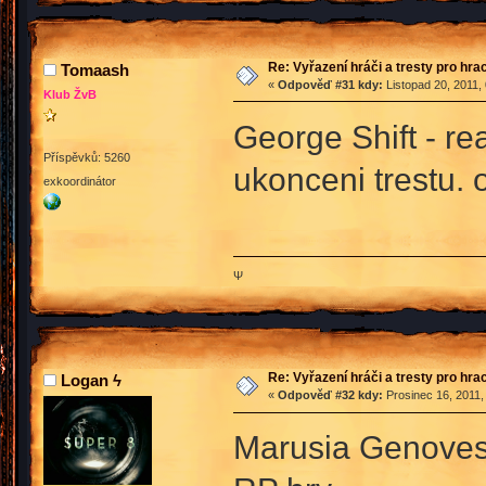
Re: Vyřazení hráči a tresty pro hra
Tomaash
«
Odpověď #31 kdy:
Listopad 20, 2011,
Klub ŽvB
George Shift - re
Příspěvků: 5260
ukonceni trestu. 
exkoordinátor
Ψ
Re: Vyřazení hráči a tresty pro hra
Logan ϟ
«
Odpověď #32 kdy:
Prosinec 16, 2011,
Marusia Genovese