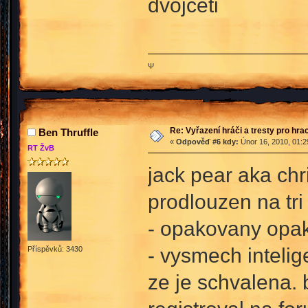
dvojceti
Ψ
Re: Vyřazení hráči a tresty pro hra
Ben Thruffle
«
Odpověď #6 kdy:
Únor 16, 2010, 01:2
RT ŽvB
jack pear aka ch
prodlouzen na tri
- opakovany opa
- vysmech intelig
Příspěvků: 3430
ze je schvalena. 