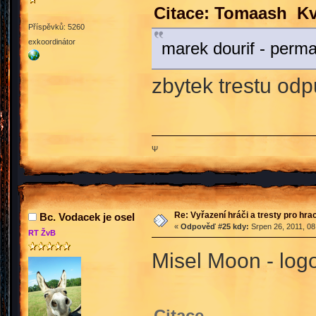
Citace: Tomaash Kv
Příspěvků: 5260
exkoordinátor
marek dourif - perm
zbytek trestu odp
Ψ
Re: Vyřazení hráči a tresty pro hra
Bc. Vodacek je osel
«
Odpověď #25 kdy:
Srpen 26, 2011, 08
RT ŽvB
Misel Moon - log
Citace