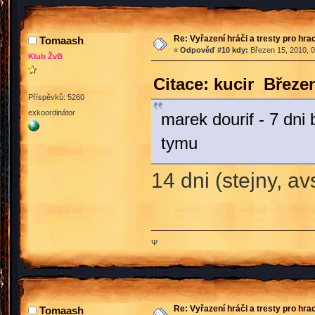
Re: Vyřazení hráči a tresty pro hra
Tomaash
«
Odpověď #10 kdy:
Březen 15, 2010, 0
Klub ŽvB
Citace: kucir Březe
Příspěvků: 5260
exkoordinátor
marek dourif - 7 dn
tymu
14 dni (stejny, a
Ψ
Re: Vyřazení hráči a tresty pro hra
Tomaash