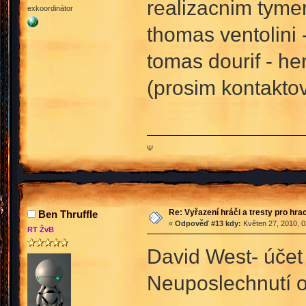
realizacnim tyme
exkoordinátor
thomas ventolini 
tomas dourif - he
(prosim kontakto
Ψ
Re: Vyřazení hráči a tresty pro hra
Ben Thruffle
«
Odpověď #13 kdy:
Květen 27, 2010, 0
RT ŽvB
David West- účet 
Neuposlechnutí 