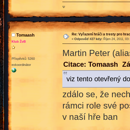
Ψ
Re: Vyřazení hráči a tresty pro hra
Tomaash
«
Odpověď #27 kdy:
Říjen 24, 2011, 03
Klub ŽvB
Martin Peter (ali
Příspěvků: 5260
Citace: Tomaash Zář
exkoordinátor
viz tento otevřený do
zdálo se, že nec
rámci role své po
v naší hře ban