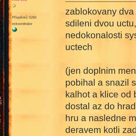
zablokovany dva 
Příspěvků: 5260
sdileni dvou uct
exkoordinátor
nedokonalosti sy
uctech
(jen doplnim mensi
pobihal a snazil 
kalhot a klice od
dostal az do hrad
hru a nasledne mu
deravem kotli za