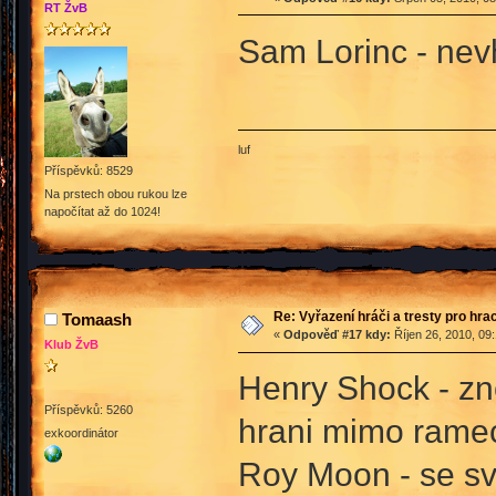
RT ŽvB
Sam Lorinc - nev
luf
Příspěvků: 8529
Na prstech obou rukou lze
napočítat až do 1024!
Re: Vyřazení hráči a tresty pro hra
Tomaash
«
Odpověď #17 kdy:
Říjen 26, 2010, 09
Klub ŽvB
Henry Shock - zn
Příspěvků: 5260
hrani mimo ramec
exkoordinátor
Roy Moon - se s