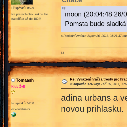
Příspěvků: 8529
moon (20:04:48 26/0
Na prstech obou rukou lze
napočítat až do 1024!
Pomsta bude sladká z
«
Poslední změna: Srpen 26, 2011, 08:21:37 o
luf
Re: Vyřazení hráči a tresty pro hra
Tomaash
«
Odpověď #26 kdy:
Září 25, 2011, 05:
Klub ŽvB
adina urbans a v
Příspěvků: 5260
novou prihlasku.
exkoordinátor