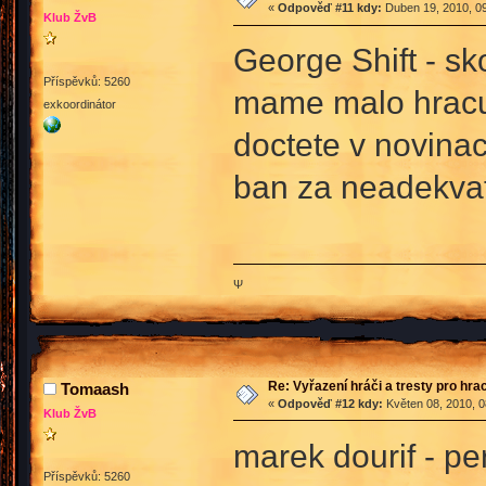
«
Odpověď #11 kdy:
Duben 19, 2010, 09
Klub ŽvB
George Shift - s
Příspěvků: 5260
mame malo hracu a
exkoordinátor
doctete v novinac
ban za neadekvat
Ψ
Re: Vyřazení hráči a tresty pro hra
Tomaash
«
Odpověď #12 kdy:
Květen 08, 2010, 0
Klub ŽvB
marek dourif - p
Příspěvků: 5260