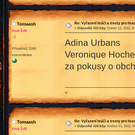
Re: Vyřazení hráči a tresty pro hra
Tomaash
«
Odpověď #23 kdy:
Duben 12, 2011, 03
Klub ŽvB
Adina Urbans
Příspěvků: 5260
Veronique Hoche
exkoordinátor
za pokusy o obch
Ψ
Re: Vyřazení hráči a tresty pro hra
Tomaash
«
Odpověď #24 kdy:
Květen 01, 2011, 0
Klub ŽvB