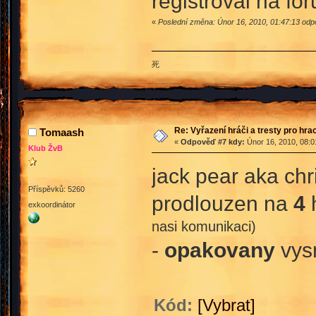
registroval na for
«
Poslední změna: Únor 16, 2010, 01:47:13 odpo
死
Re: Vyřazení hráči a tresty pro hra
Tomaash
«
Odpověď #7 kdy:
Únor 16, 2010, 08:0
Klub ŽvB
jack pear aka ch
Příspěvků: 5260
prodlouzen na
4
h
exkoordinátor
nasi komunikaci)
-
opakovany
vysm
Kód:
[Vybrat]