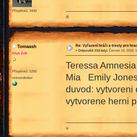
Příspěvků: 3430
死
Re: Vyřazení hráči a tresty pro hra
Tomaash
«
Odpověď #14 kdy:
Červen 10, 2010, 0
Klub ŽvB
Teressa Amnesia 
Příspěvků: 5260
Mia Emily Jone
exkoordinátor
duvod: vytvoreni 
vytvorene herni p
Ψ