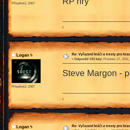
RP hry
Příspěvků: 2067
L
Re: Vyřazení hráči a tresty pro hra
Logan ϟ
«
Odpověď #33 kdy:
Prosinec 27, 2011,
Steve Margon - p
Příspěvků: 2067
L
Re: Vyřazení hráči a tresty pro hra
Logan ϟ