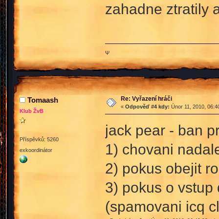
zahadne ztratily 
Ψ
Re: Vyřazení hráči
Tomaash
«
Odpověď #4 kdy:
Únor 11, 2010, 06:4
Klub ŽvB
jack pear - ban p
Příspěvků: 5260
1) chovani nadal
exkoordinátor
2) pokus obejit r
3) pokus o vstup 
(spamovani icq c