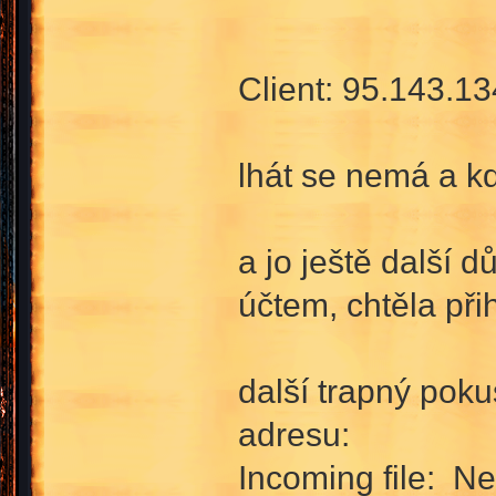
Client: 95.143.13
lhát se nemá a kd
a jo ještě další 
účtem, chtěla při
další trapný pok
adresu:
Incoming file: N