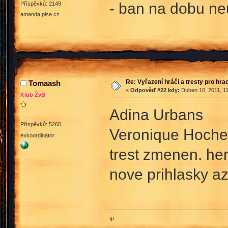
- ban na dobu neu
Příspěvků: 2149
amanda.pise.cz
Re: Vyřazení hráči a tresty pro hra
Tomaash
«
Odpověď #22 kdy:
Duben 10, 2011, 11
Klub ŽvB
Adina Urbans
Příspěvků: 5260
Veronique Hoche
exkoordinátor
trest zmenen. he
nove prihlasky az
Ψ