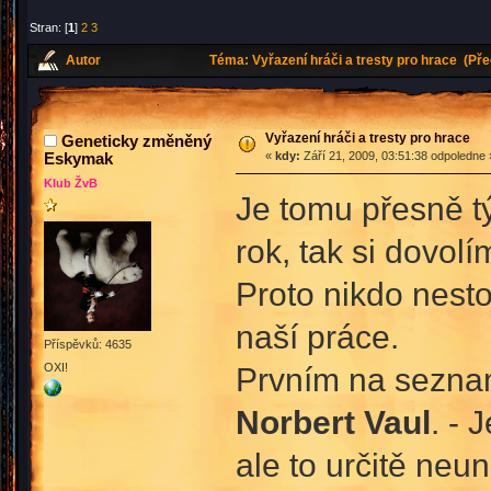
Stran: [
1
]
2
3
Autor
Téma: Vyřazení hráči a tresty pro hrace (Př
Vyřazení hráči a tresty pro hrace
Geneticky změněný
Eskymak
«
kdy:
Září 21, 2009, 03:51:38 odpoledne 
Klub ŽvB
Je tomu přesně tý
rok, tak si dovolí
Proto nikdo nesto
naší práce.
Příspěvků: 4635
OXI!
Prvním na sezna
Norbert Vaul
. - 
ale to určitě neu