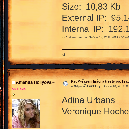
Size: 10,83 Kb
External IP: 95.
Internal IP: 192.
«
Poslední změna: Duben 07, 2011, 08:43:56 o
luf
Re: Vyřazení hráči a tresty pro hra
Amanda Hollyova ϟ
«
Odpověď #21 kdy:
Duben 10, 2011, 09
Klub ŽvB
Adina Urbans
Veronique Hoche