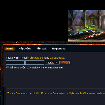
Domů
Nápověda
Přihlásit
Registrovat
Vítejte
Host
. Prosím
přihlašte se
nebo
zaregistrujte
.
Přihlašte se svým uživatelským jménem a heslem.
Život v Bradavicích
»
Hráči - Provoz
»
Betaprovoz
»
Vyřazení hráči a tresty pro hra