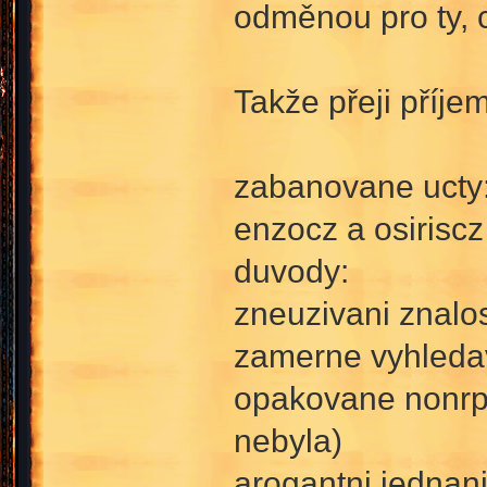
odměnou pro ty, c
Takže přeji příj
zabanovane ucty
enzocz a osiriscz
duvody:
zneuzivani znalo
zamerne vyhledav
opakovane nonrp 
nebyla)
arogantni jednan