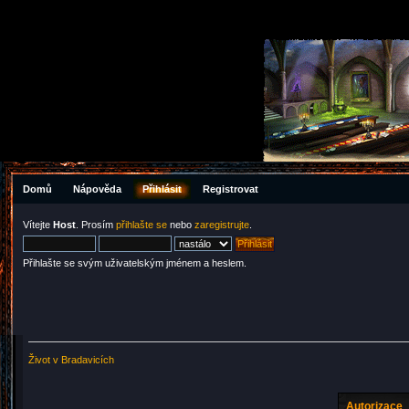
Domů
Nápověda
Přihlásit
Registrovat
Vítejte
Host
. Prosím
přihlašte se
nebo
zaregistrujte
.
Přihlašte se svým uživatelským jménem a heslem.
Život v Bradavicích
Autorizace