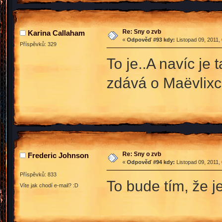
Re: Sny o zvb
Karina Callaham
«
Odpověď #93 kdy:
Listopad 09, 2011,
Příspěvků: 329
To je..A navíc je
zdává o Maëvlixc
Re: Sny o zvb
Frederic Johnson
«
Odpověď #94 kdy:
Listopad 09, 2011,
Příspěvků: 833
To bude tím, že j
Víte jak chodí e-mail? :D