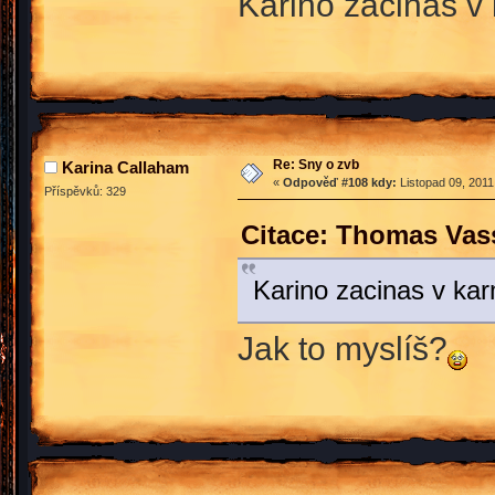
Karino zacinas 
Re: Sny o zvb
Karina Callaham
«
Odpověď #108 kdy:
Listopad 09, 2011
Příspěvků: 329
Citace: Thomas Vass
Karino zacinas v k
Jak to myslíš?