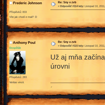
Re: Sny o zvb
Frederic Johnson
«
Odpověď #114 kdy:
Listopad 10, 2011
Příspěvků: 833
Víte jak chodí e-mail? :D
Re: Sny o zvb
Anthony Poul
«
Odpověď #115 kdy:
Listopad 10, 2011
Dospělák
Už aj mňa začín
úrovni
Příspěvků: 283
Veritas vincit.
♂