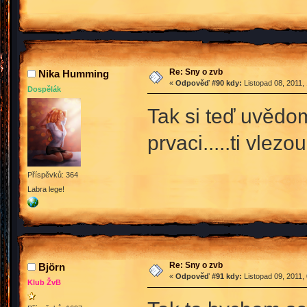
Re: Sny o zvb
Nika Humming
«
Odpověď #90 kdy:
Listopad 08, 2011,
Dospělák
Tak si teď uvědo
prvaci.....ti vle
Příspěvků: 364
Labra lege!
Re: Sny o zvb
Björn
«
Odpověď #91 kdy:
Listopad 09, 2011,
Klub ŽvB