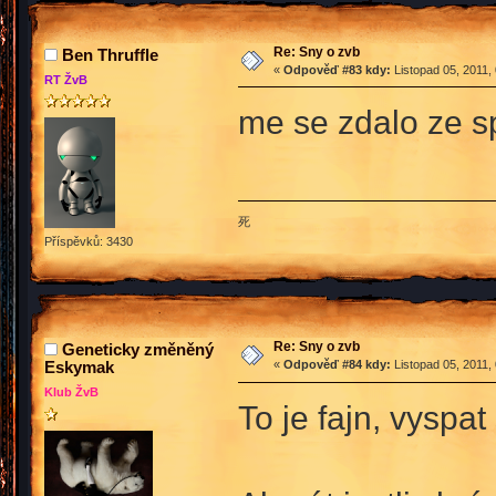
Re: Sny o zvb
Ben Thruffle
«
Odpověď #83 kdy:
Listopad 05, 2011,
RT ŽvB
me se zdalo ze s
死
Příspěvků: 3430
Re: Sny o zvb
Geneticky změněný
Eskymak
«
Odpověď #84 kdy:
Listopad 05, 2011,
Klub ŽvB
To je fajn, vyspa