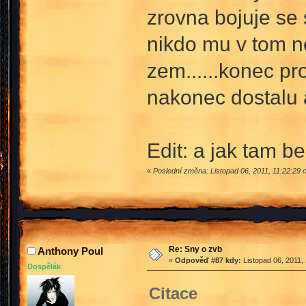
zrovna bojuje se
nikdo mu v tom ne
zem......konec pr
nakonec dostalu a
Edit: a jak tam 
«
Poslední změna: Listopad 06, 2011, 11:22:29
Re: Sny o zvb
Anthony Poul
«
Odpověď #87 kdy:
Listopad 06, 2011,
Dospělák
Citace