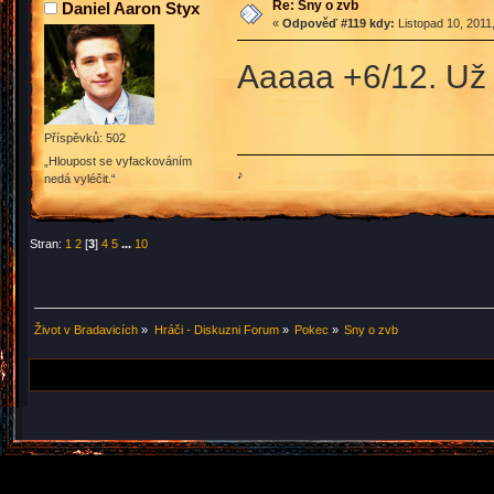
Re: Sny o zvb
Daniel Aaron Styx
«
Odpověď #119 kdy:
Listopad 10, 2011
Aaaaa +6/12. Už 
Příspěvků: 502
„Hloupost se vyfackováním
♪
nedá vyléčit.“
Stran:
1
2
[
3
]
4
5
...
10
Život v Bradavicích
»
Hráči - Diskuzni Forum
»
Pokec
»
Sny o zvb