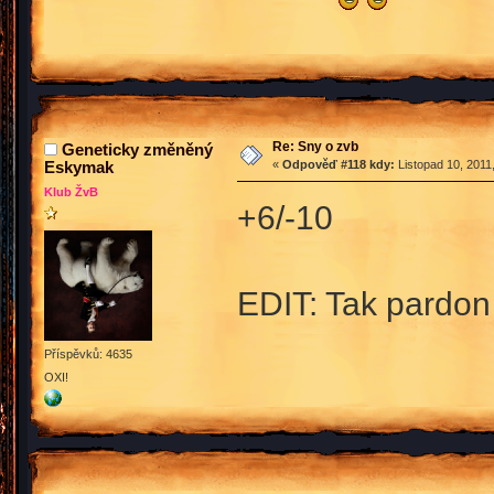
Re: Sny o zvb
Geneticky změněný
Eskymak
«
Odpověď #118 kdy:
Listopad 10, 2011
Klub ŽvB
+6/-10
EDIT: Tak pardon
Příspěvků: 4635
OXI!