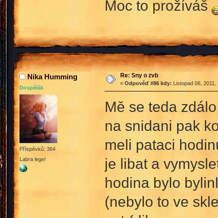
Moc to prožíváš
Re: Sny o zvb
Nika Humming
«
Odpověď #86 kdy:
Listopad 06, 2011,
Dospělák
Mě se teda zdálo 
na snidani pak ko
meli pataci hodin
Příspěvků: 364
je libat a vymysl
Labra lege!
hodina bylo bylin
(nebylo to ve skl