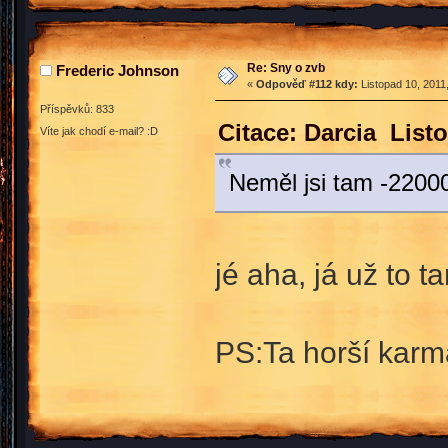
Re: Sny o zvb
Frederic Johnson
«
Odpověď #112 kdy:
Listopad 10, 2011
Příspěvků: 833
Citace: Darcia List
Víte jak chodí e-mail? :D
Neměl jsi tam -2200
jé aha, já už to
PS:Ta horší karma