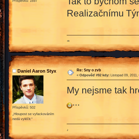
Tak to bychom se j
Příspěvků: 1697
Realizačnímu T
♒
Re: Sny o zvb
Daniel Aaron Styx
«
Odpověď #92 kdy:
Listopad 09, 2011,
My nejsme tak h
...
Příspěvků: 502
„Hloupost se vyfackováním
nedá vyléčit.“
♪