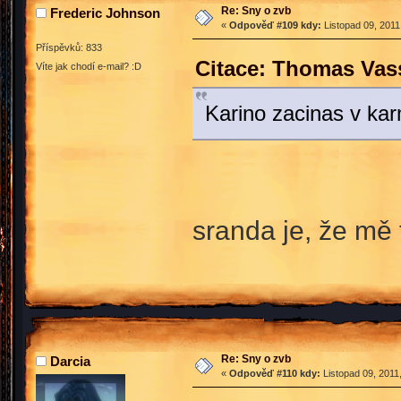
Re: Sny o zvb
Frederic Johnson
«
Odpověď #109 kdy:
Listopad 09, 2011
Příspěvků: 833
Citace: Thomas Vass
Víte jak chodí e-mail? :D
Karino zacinas v k
sranda je, že mě
Re: Sny o zvb
Darcia
«
Odpověď #110 kdy:
Listopad 09, 2011