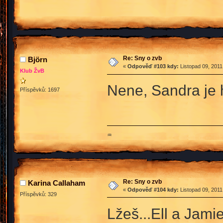
Re: Sny o zvb
Björn
«
Odpověď #103 kdy:
Listopad 09, 2011
Klub ŽvB
Nene, Sandra je 
Příspěvků: 1697
♒
Re: Sny o zvb
Karina Callaham
«
Odpověď #104 kdy:
Listopad 09, 2011
Příspěvků: 329
Lžeš...Ell a Jami