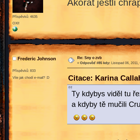
Akorát jestli chr
Příspěvků: 4635
OXI!
Re: Sny o zvb
Frederic Johnson
«
Odpověď #85 kdy:
Listopad 06, 2011,
Příspěvků: 833
Citace: Karina Call
Víte jak chodí e-mail? :D
Ty kdybys viděl tu ř
a kdyby tě mučili Cr