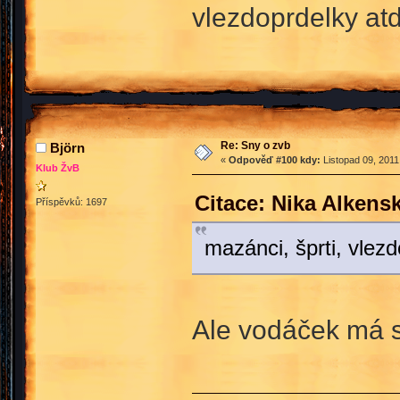
vlezdoprdelky atd
Re: Sny o zvb
Björn
«
Odpověď #100 kdy:
Listopad 09, 2011
Klub ŽvB
Citace: Nika Alkens
Příspěvků: 1697
mazánci, šprti, vlez
Ale vodáček má s