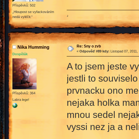
Příspěvků: 502
„Hloupost se vyfackováním
♪
nedá vyléčit.“
Re: Sny o zvb
Nika Humming
«
Odpověď #89 kdy:
Listopad 07, 2011,
Dospělák
A to jsem jeste v
jestli to souvise
prvnacku ono mezi
Příspěvků: 364
nejaka holka mam 
Labra lege!
mnou sedel nejak
vyssi nez ja a nel