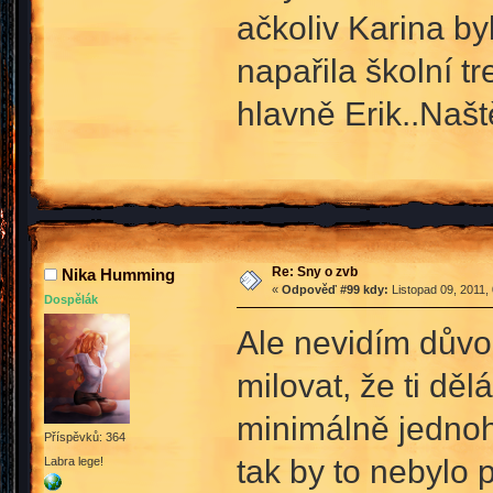
ačkoliv Karina by
napařila školní tr
hlavně Erik..Našt
Re: Sny o zvb
Nika Humming
«
Odpověď #99 kdy:
Listopad 09, 2011,
Dospělák
Ale nevidím důvod
milovat, že ti dě
minimálně jednoho
Příspěvků: 364
tak by to nebylo 
Labra lege!