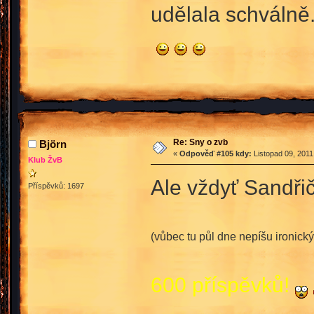
udělala schválně
Re: Sny o zvb
Björn
«
Odpověď #105 kdy:
Listopad 09, 2011
Klub ŽvB
Ale vždyť Sandři
Příspěvků: 1697
(vůbec tu půl dne nepíšu ironický
600 příspěvků!