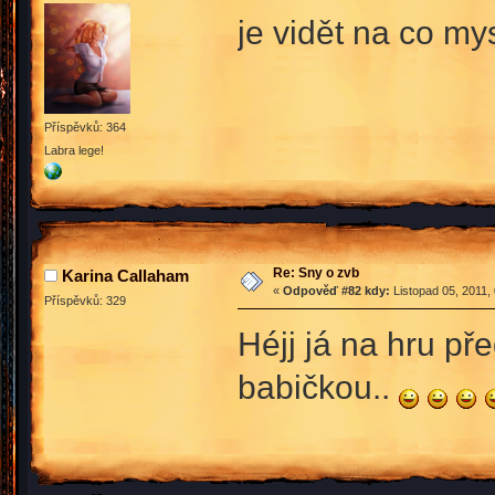
je vidět na co m
Příspěvků: 364
Labra lege!
Re: Sny o zvb
Karina Callaham
«
Odpověď #82 kdy:
Listopad 05, 2011,
Příspěvků: 329
Héjj já na hru př
babičkou..