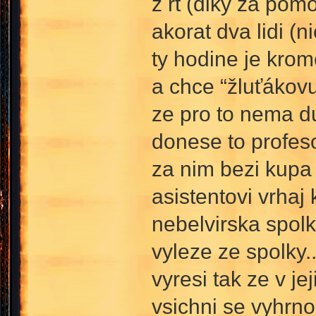
z rt (diky za pom
akorat dva lidi (
ty hodine je krom
a chce “žluťákovu“
ze pro to nema d
donese to profeso
za nim bezi kupa l
asistentovi vrhaj 
nebelvirska spolk
vyleze ze spolky.
vyresi tak ze v je
vsichni se vyhrnou