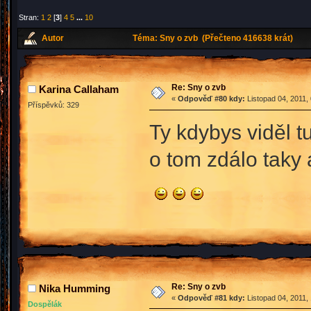
Stran:
1
2
[
3
]
4
5
...
10
Autor
Téma: Sny o zvb (Přečteno 416638 krát)
Re: Sny o zvb
Karina Callaham
«
Odpověď #80 kdy:
Listopad 04, 2011,
Příspěvků: 329
Ty kdybys viděl t
o tom zdálo taky 
Re: Sny o zvb
Nika Humming
«
Odpověď #81 kdy:
Listopad 04, 2011,
Dospělák