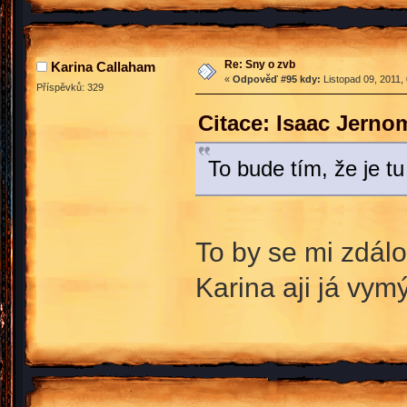
Re: Sny o zvb
Karina Callaham
«
Odpověď #95 kdy:
Listopad 09, 2011,
Příspěvků: 329
Citace: Isaac Jerno
To bude tím, že je tu
To by se mi zdál
Karina aji já vym