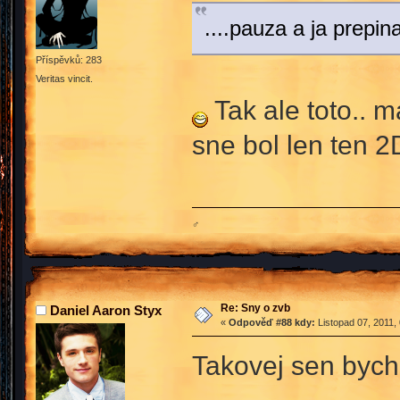
....pauza a ja prepi
Příspěvků: 283
Veritas vincit.
Tak ale toto.. 
sne bol len ten 
♂
Re: Sny o zvb
Daniel Aaron Styx
«
Odpověď #88 kdy:
Listopad 07, 2011,
Takovej sen bych 