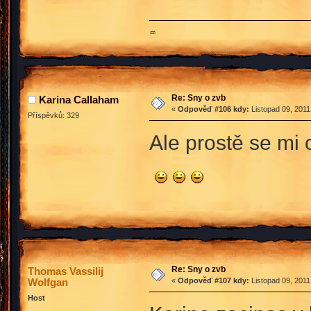
♒
Re: Sny o zvb
Karina Callaham
«
Odpověď #106 kdy:
Listopad 09, 2011
Příspěvků: 329
Ale prostě se mi o
Re: Sny o zvb
Thomas Vassilij
Wolfgan
«
Odpověď #107 kdy:
Listopad 09, 2011
Host