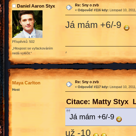
Re: Sny o zvb
Daniel Aaron Styx
«
Odpověď #116 kdy:
Listopad 10, 2011
Já mám +6/-9
Příspěvků: 502
„Hloupost se vyfackováním
♪
nedá vyléčit.“
Re: Sny o zvb
Maya Carlton
«
Odpověď #117 kdy:
Listopad 10, 2011
Host
Citace: Matty Styx 
Já mám +6/-9
už -10