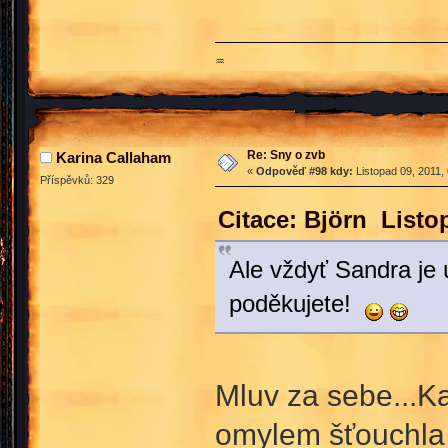
♒
Re: Sny o zvb
Karina Callaham
«
Odpověď #98 kdy:
Listopad 09, 2011,
Příspěvků: 329
Citace: Björn Listo
Ale vždyť Sandra je ú
poděkujete!
Mluv za sebe...Ka
omylem šťouchla 