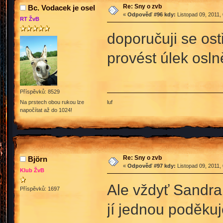
Re: Sny o zvb
Bc. Vodacek je osel
«
Odpověď #96 kdy:
Listopad 09, 2011,
RT ŽvB
doporučuji se ost
provést úlek osl
Příspěvků: 8529
luf
Na prstech obou rukou lze
napočítat až do 1024!
Re: Sny o zvb
Björn
«
Odpověď #97 kdy:
Listopad 09, 2011,
Klub ŽvB
Ale vždyť Sandra 
Příspěvků: 1697
jí jednou poděku