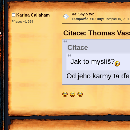
Re: Sny o zvb
Karina Callaham
«
Odpověď #113 kdy:
Listopad 10, 2011
Příspěvků: 329
Citace: Thomas Vass
Citace
Jak to myslíš?
Od jeho karmy ta ďel