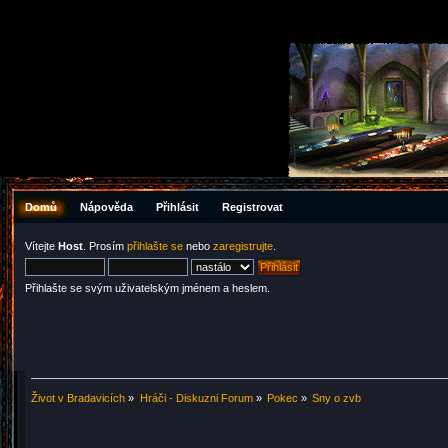
Domů
Nápověda
Přihlásit
Registrovat
Vítejte
Host
. Prosím
přihlašte se
nebo
zaregistrujte
.
Přihlašte se svým uživatelským jménem a heslem.
Život v Bradavicích
»
Hráči - Diskuzni Forum
»
Pokec
»
Sny o zvb