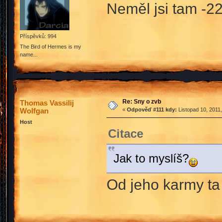
Neměl jsi tam -2
Příspěvků: 994
The Bird of Hermes is my
name...
Re: Sny o zvb
Thomas Vassilij
Wolfgan
«
Odpověď #111 kdy:
Listopad 10, 2011
Host
Citace
Jak to myslíš?
Od jeho karmy ta 