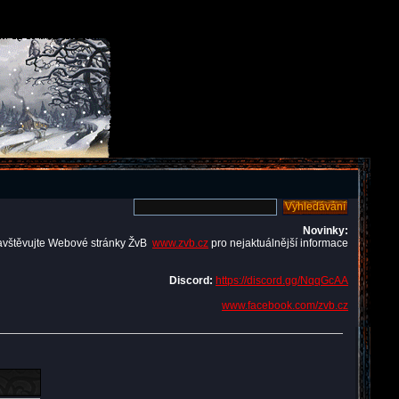
Novinky:
avštěvujte Webové stránky ŽvB
www.zvb.cz
pro nejaktuálnější informace
Discord:
https://discord.gg/NqqGcAA
www.facebook.com/zvb.cz