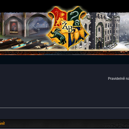
Pravidelně n
ní!