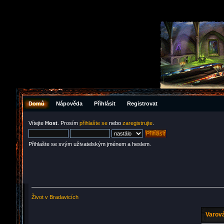
Domů
Nápověda
Přihlásit
Registrovat
Vítejte
Host
. Prosím
přihlašte se
nebo
zaregistrujte
.
Přihlašte se svým uživatelským jménem a heslem.
Život v Bradavicích
Varová