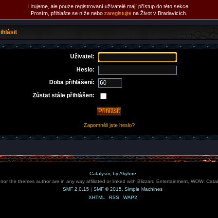
Litujeme, ale pouze registrovaní uživatelé mají přístup do této sekce.
Prosím, přihlašte se níže nebo
zaregistujte
na Život v Bradavicích.
ihlásit
Uživatel:
Heslo:
Doba přihlášení:
Zůstat stále přihlášen:
Zapomněli jste heslo?
Catalysm, by Akyhne
e nor the themes author are in any way affiliated or linked with Blizzard Entertainment, WOW: Cata
SMF 2.0.15
|
SMF © 2015
,
Simple Machines
XHTML
RSS
WAP2