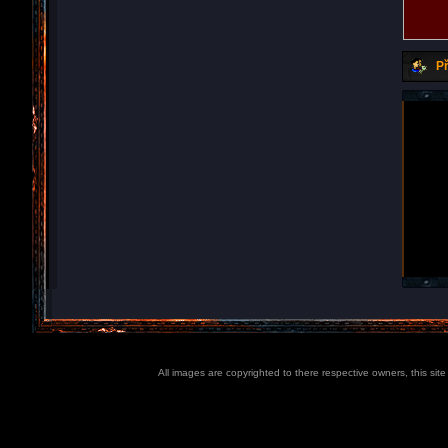
Př
All images are copyrighted to there respective owners, this sit