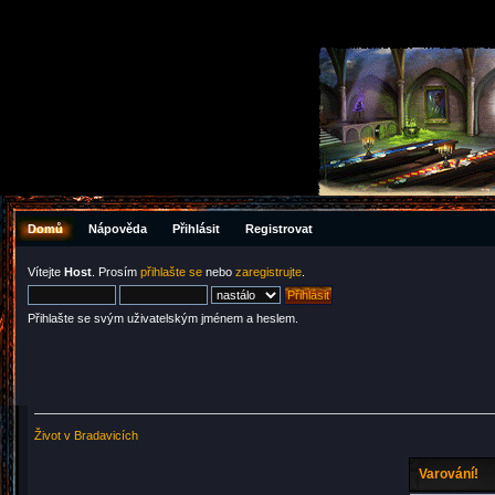
Domů
Nápověda
Přihlásit
Registrovat
Vítejte
Host
. Prosím
přihlašte se
nebo
zaregistrujte
.
Přihlašte se svým uživatelským jménem a heslem.
Život v Bradavicích
Varování!