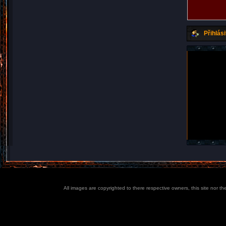
Přihlási
All images are copyrighted to there respective owners, this site nor t