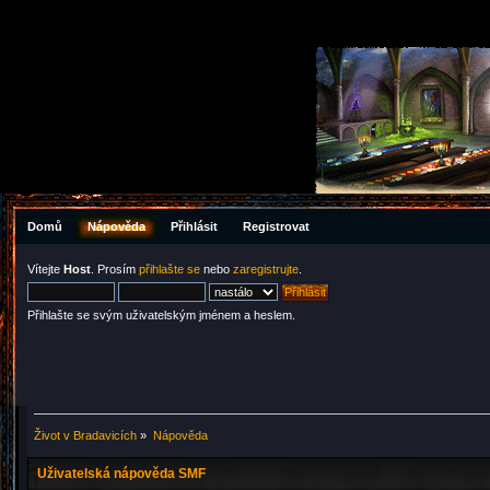
Domů
Nápověda
Přihlásit
Registrovat
Vítejte
Host
. Prosím
přihlašte se
nebo
zaregistrujte
.
Přihlašte se svým uživatelským jménem a heslem.
Život v Bradavicích
»
Nápověda
Uživatelská nápověda SMF