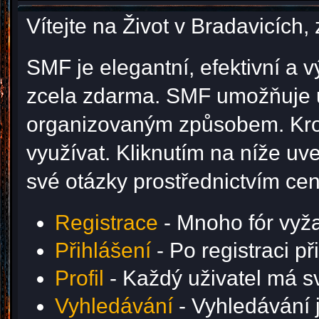
Vítejte na Život v Bradavicíc
SMF je elegantní, efektivní a v
zcela zdarma. SMF umožňuje u
organizovaným způsobem. Krom
využívat. Kliknutím na níže u
své otázky prostřednictvím ce
Registrace
- Mnoho fór vyžad
Přihlášení
- Po registraci p
Profil
- Každý uživatel má svů
Vyhledávání
- Vyhledávání j