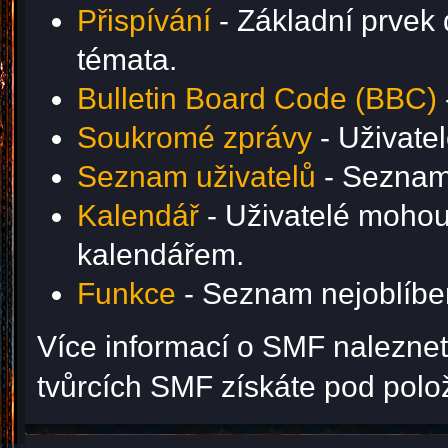
Přispívání
- Základní prvek 
témata.
Bulletin Board Code (BBC)
Soukromé zprávy
- Uživate
Seznam uživatelů
- Seznam 
Kalendář
- Uživatelé mohou 
kalendářem.
Funkce
- Seznam nejoblíben
Více informací o SMF nalezne
tvůrcích SMF získáte pod pol