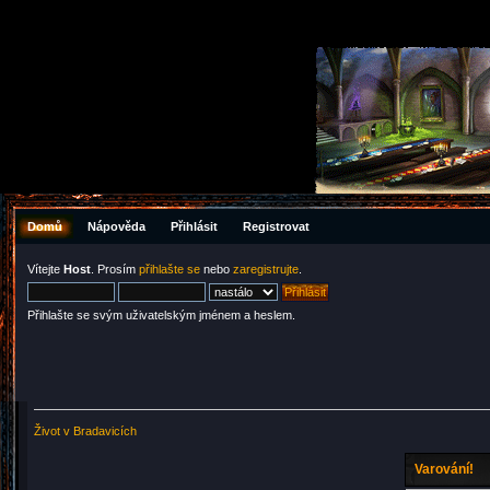
Domů
Nápověda
Přihlásit
Registrovat
Vítejte
Host
. Prosím
přihlašte se
nebo
zaregistrujte
.
Přihlašte se svým uživatelským jménem a heslem.
Život v Bradavicích
Varování!