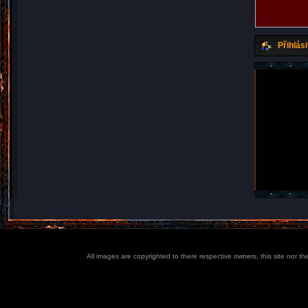
Přihlási
All images are copyrighted to there respective owners, this site nor t