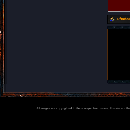
Přihlási
All images are copyrighted to there respective owners, this site nor t