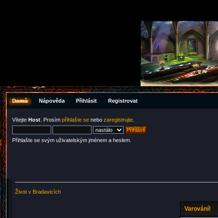
Domů
Nápověda
Přihlásit
Registrovat
Vítejte
Host
. Prosím
přihlašte se
nebo
zaregistrujte
.
Přihlašte se svým uživatelským jménem a heslem.
Život v Bradavicích
Varování!