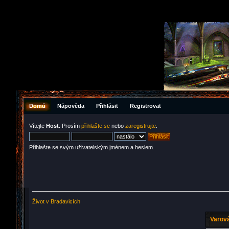
Domů
Nápověda
Přihlásit
Registrovat
Vítejte
Host
. Prosím
přihlašte se
nebo
zaregistrujte
.
Přihlašte se svým uživatelským jménem a heslem.
Život v Bradavicích
Varová