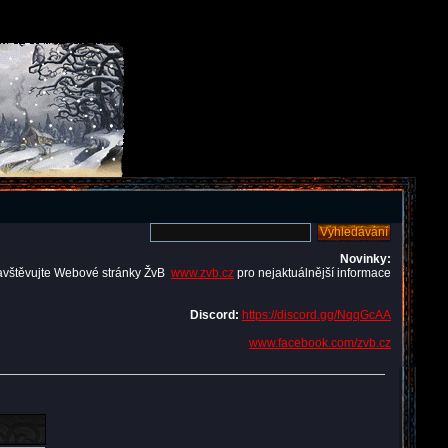
Novinky:
avštěvujte Webové stránky ŽvB
www.zvb.cz
pro nejaktuálnější informace
Discord:
https://discord.gg/NqqGcAA
www.facebook.com/zvb.cz