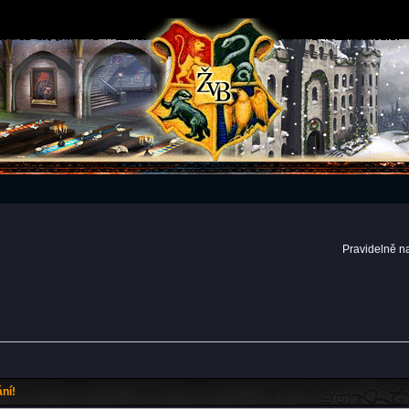
Pravidelně n
ní!