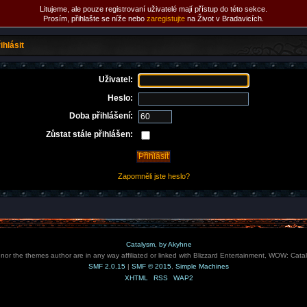
Litujeme, ale pouze registrovaní uživatelé mají přístup do této sekce.
Prosím, přihlašte se níže nebo
zaregistujte
na Život v Bradavicích.
ihlásit
Uživatel:
Heslo:
Doba přihlášení:
Zůstat stále přihlášen:
Zapomněli jste heslo?
Catalysm, by Akyhne
e nor the themes author are in any way affiliated or linked with Blizzard Entertainment, WOW: Cata
SMF 2.0.15
|
SMF © 2015
,
Simple Machines
XHTML
RSS
WAP2