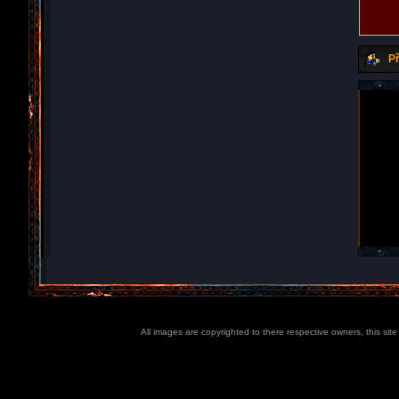
Př
All images are copyrighted to there respective owners, this sit