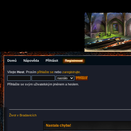
Domů
Nápověda
Přihlásit
Registrovat
Vítejte
Host
. Prosím
přihlašte se
nebo
zaregistrujte
.
Přihlašte se svým uživatelským jménem a heslem.
Život v Bradavicích
Nastala chyba!