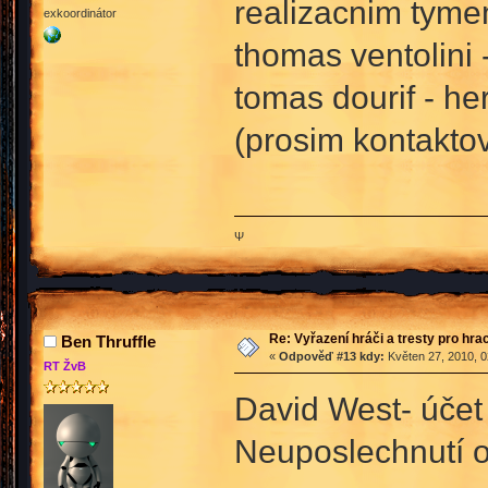
realizacnim tyme
exkoordinátor
thomas ventolini 
tomas dourif - he
(prosim kontakto
Ψ
Re: Vyřazení hráči a tresty pro hra
Ben Thruffle
«
Odpověď #13 kdy:
Květen 27, 2010, 0
RT ŽvB
David West- účet 
Neuposlechnutí 