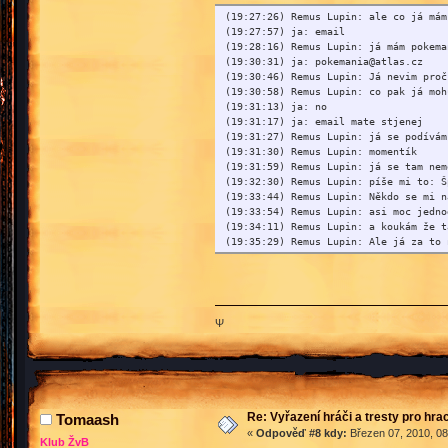
(19:27:26) Remus Lupin: ale co já mám
(19:27:57) ja: email
(19:28:16) Remus Lupin: já mám pokema
(19:30:31) ja: pokemania@atlas.cz
(19:30:46) Remus Lupin: Já nevim proč
(19:30:58) Remus Lupin: co pak já moh
(19:31:13) ja: no
(19:31:17) ja: email mate stjenej
(19:31:27) Remus Lupin: já se podívám
(19:31:30) Remus Lupin: momentík
(19:31:59) Remus Lupin: já se tam nem
(19:32:30) Remus Lupin: píše mi to: Š
(19:33:44) Remus Lupin: Někdo se mi n
(19:33:54) Remus Lupin: asi moc jedno
(19:34:11) Remus Lupin: a koukám že t
(19:35:29) Remus Lupin: Ale já za to 
(19:35:33) Remus Lupin: že mi vzal ma
(19:36:18) Remus Lupin: copka mohu za
(19:36:27) Remus Lupin: *copka=copak
(19:37:01) Remus Lupin: Moc se omlouv
(19:37:11) Remus Lupin: moje hlopost
Ψ
(19:37:17) Remus Lupin: mám moc lehký
(19:37:27) ja: chces mi rict ze se ti
(19:37:32) ja: a prihlaisl se za tebe
(19:37:40) Remus Lupin: za mě?
(19:37:50) Remus Lupin: A asi jo
Re: Vyřazení hráči a tresty pro hra
Tomaash
...
«
Odpověď #8 kdy:
Březen 07, 2010, 08
Klub ŽvB