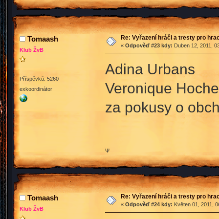
Re: Vyřazení hráči a tresty pro hra
Tomaash
«
Odpověď #23 kdy:
Duben 12, 2011, 03
Klub ŽvB
Adina Urbans
Příspěvků: 5260
Veronique Hoche
exkoordinátor
za pokusy o obch
Ψ
Re: Vyřazení hráči a tresty pro hra
Tomaash
«
Odpověď #24 kdy:
Květen 01, 2011, 0
Klub ŽvB