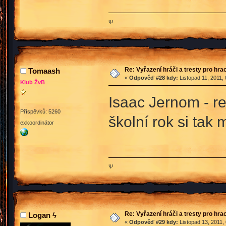
Ψ
Re: Vyřazení hráči a tresty pro hra
Tomaash
«
Odpověď #28 kdy:
Listopad 11, 2011,
Klub ŽvB
Isaac Jernom - re
Příspěvků: 5260
školní rok si tak
exkoordinátor
Ψ
Re: Vyřazení hráči a tresty pro hra
Logan ϟ
«
Odpověď #29 kdy:
Listopad 13, 2011,