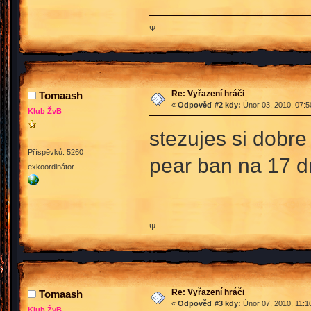
Ψ
Re: Vyřazení hráči
Tomaash
«
Odpověď #2 kdy:
Únor 03, 2010, 07:5
Klub ŽvB
stezujes si dobre
Příspěvků: 5260
pear ban na 17 d
exkoordinátor
Ψ
Re: Vyřazení hráči
Tomaash
«
Odpověď #3 kdy:
Únor 07, 2010, 11:1
Klub ŽvB