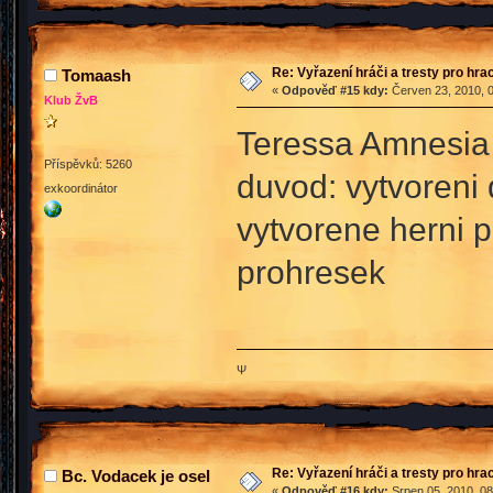
Re: Vyřazení hráči a tresty pro hra
Tomaash
«
Odpověď #15 kdy:
Červen 23, 2010, 0
Klub ŽvB
Teressa Amnesia 
Příspěvků: 5260
duvod: vytvoreni 
exkoordinátor
vytvorene herni 
prohresek
Ψ
Re: Vyřazení hráči a tresty pro hra
Bc. Vodacek je osel
«
Odpověď #16 kdy:
Srpen 05, 2010, 08