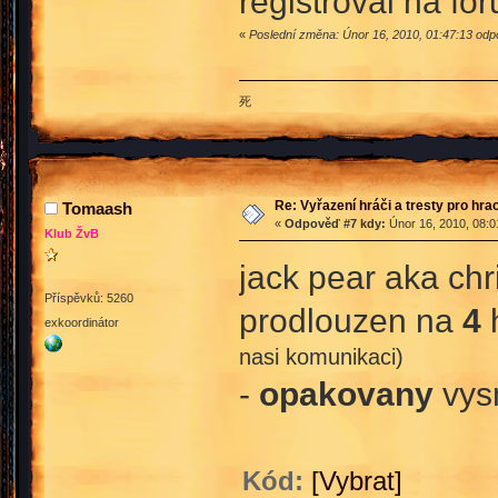
registroval na for
«
Poslední změna: Únor 16, 2010, 01:47:13 odpo
死
Re: Vyřazení hráči a tresty pro hra
Tomaash
«
Odpověď #7 kdy:
Únor 16, 2010, 08:0
Klub ŽvB
jack pear aka ch
Příspěvků: 5260
prodlouzen na
4
h
exkoordinátor
nasi komunikaci)
-
opakovany
vysm
Kód:
[Vybrat]