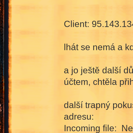
Client: 95.143.13
lhát se nemá a kd
a jo ještě další 
účtem, chtěla při
další trapný pok
adresu:
Incoming file: N