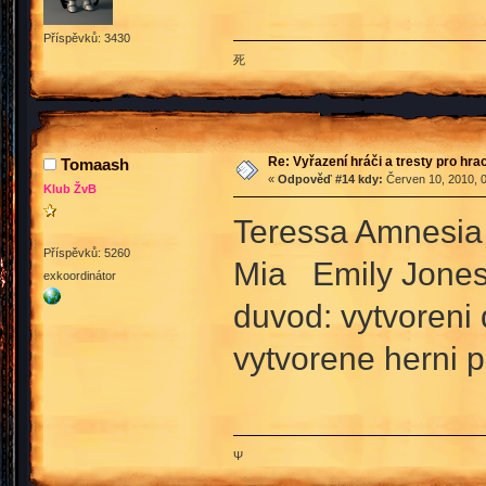
Příspěvků: 3430
死
Re: Vyřazení hráči a tresty pro hra
Tomaash
«
Odpověď #14 kdy:
Červen 10, 2010, 0
Klub ŽvB
Teressa Amnesia 
Příspěvků: 5260
Mia Emily Jone
exkoordinátor
duvod: vytvoreni 
vytvorene herni p
Ψ