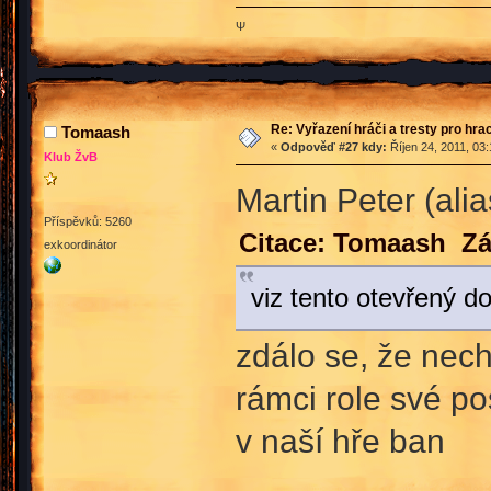
Ψ
Re: Vyřazení hráči a tresty pro hra
Tomaash
«
Odpověď #27 kdy:
Říjen 24, 2011, 03
Klub ŽvB
Martin Peter (ali
Příspěvků: 5260
Citace: Tomaash Zář
exkoordinátor
viz tento otevřený do
zdálo se, že nec
rámci role své po
v naší hře ban