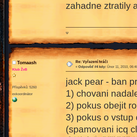
zahadne ztratily 
Ψ
Re: Vyřazení hráči
Tomaash
«
Odpověď #4 kdy:
Únor 11, 2010, 06:4
Klub ŽvB
jack pear - ban p
Příspěvků: 5260
1) chovani nadal
exkoordinátor
2) pokus obejit r
3) pokus o vstup 
(spamovani icq c