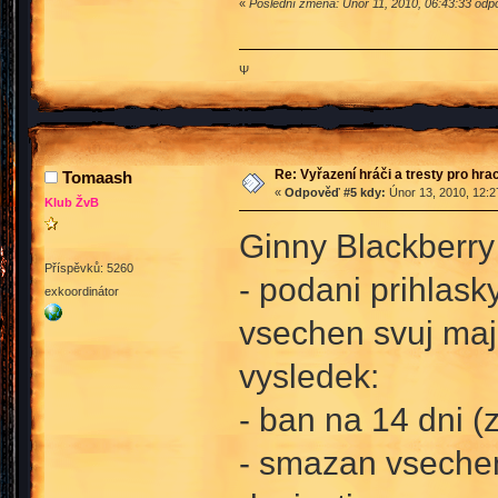
«
Poslední změna: Únor 11, 2010, 06:43:33 odpo
Ψ
Re: Vyřazení hráči a tresty pro hra
Tomaash
«
Odpověď #5 kdy:
Únor 13, 2010, 12:2
Klub ŽvB
Ginny Blackberry
Příspěvků: 5260
- podani prihlas
exkoordinátor
vsechen svuj maj
vysledek:
- ban na 14 dni (
- smazan vsechen