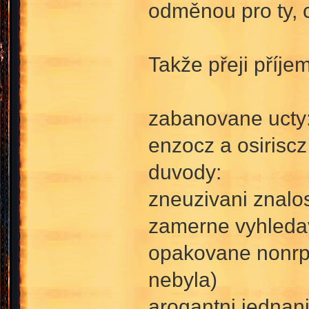
odměnou pro ty, c
Takže přeji příj
zabanovane ucty
enzocz a osiriscz
duvody:
zneuzivani znalo
zamerne vyhledav
opakovane nonrp 
nebyla)
arogantni jednan