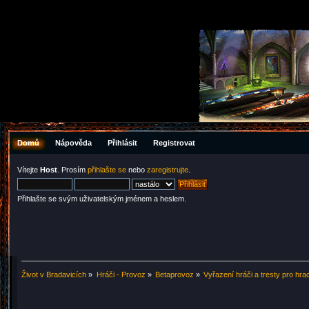
Domů
Nápověda
Přihlásit
Registrovat
Vítejte
Host
. Prosím
přihlašte se
nebo
zaregistrujte
.
Přihlašte se svým uživatelským jménem a heslem.
Život v Bradavicích
»
Hráči - Provoz
»
Betaprovoz
»
Vyřazení hráči a tresty pro hra