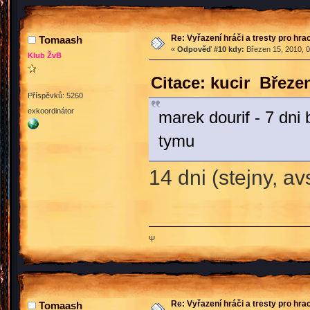
Re: Vyřazení hráči a tresty pro hra
Tomaash
«
Odpověď #10 kdy:
Březen 15, 2010, 0
Klub ŽvB
Citace: kucir Březe
Příspěvků: 5260
exkoordinátor
marek dourif - 7 dn
tymu
14 dni (stejny, a
Ψ
Re: Vyřazení hráči a tresty pro hra
Tomaash