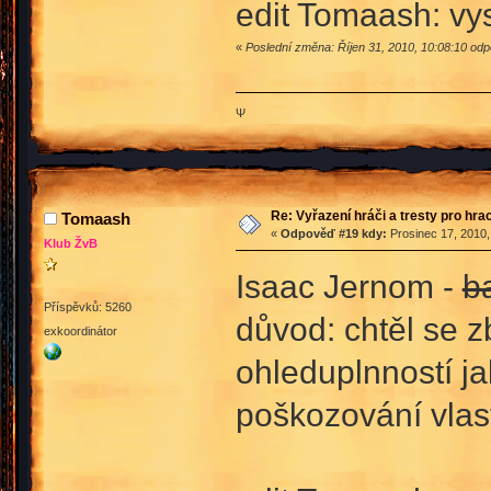
edit Tomaash: vys
«
Poslední změna: Říjen 31, 2010, 10:08:10 od
Ψ
Re: Vyřazení hráči a tresty pro hra
Tomaash
«
Odpověď #19 kdy:
Prosinec 17, 2010,
Klub ŽvB
Isaac Jernom -
ba
Příspěvků: 5260
důvod: chtěl se z
exkoordinátor
ohleduplnností ja
poškozování vlast