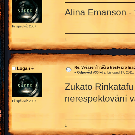
Alina Emanson - 
Příspěvků: 2067
L
Re: Vyřazení hráči a tresty pro hra
Logan ϟ
«
Odpověď #30 kdy:
Listopad 17, 2011,
Zukato Rinkatafu 
nerespektování va
Příspěvků: 2067
L