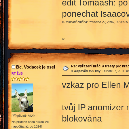
edit Tomaash: po
ponechat Isaacov
«
Poslední změna: Prosinec 22, 2010, 02:40:2
Ψ
Re: Vyřazení hráči a tresty pro hra
Bc. Vodacek je osel
«
Odpověď #20 kdy:
Duben 07, 2011, 08
RT ŽvB
vzkaz pro Ellen 
tvůj IP anomizer 
blokována
Příspěvků: 8529
Na prstech obou rukou lze
napočítat až do 1024!