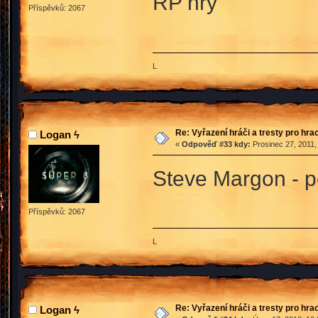
RP hry
Příspěvků: 2067
L
Re: Vyřazení hráči a tresty pro hra
Logan ϟ
«
Odpověď #33 kdy:
Prosinec 27, 2011,
Steve Margon - p
Příspěvků: 2067
L
Re: Vyřazení hráči a tresty pro hra
Logan ϟ