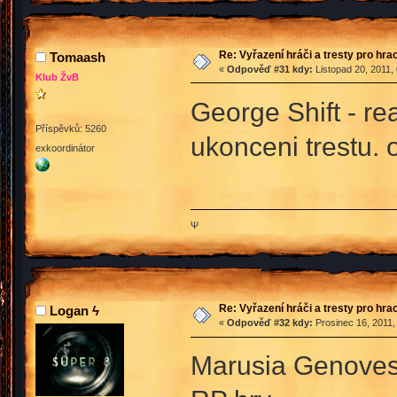
Re: Vyřazení hráči a tresty pro hra
Tomaash
«
Odpověď #31 kdy:
Listopad 20, 2011,
Klub ŽvB
George Shift - re
Příspěvků: 5260
ukonceni trestu. 
exkoordinátor
Ψ
Re: Vyřazení hráči a tresty pro hra
Logan ϟ
«
Odpověď #32 kdy:
Prosinec 16, 2011,
Marusia Genovese