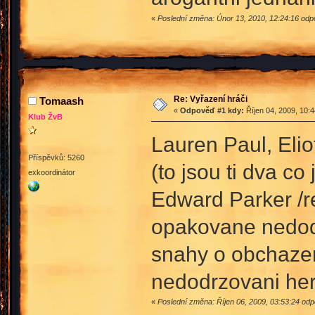
«
Poslední změna: Únor 13, 2010, 12:24:16 odp
Re: Vyřazení hráči
Tomaash
«
Odpověď #1 kdy:
Říjen 04, 2009, 10:
Klub ŽvB
Lauren Paul, Elio
Příspěvků: 5260
(to jsou ti dva co
exkoordinátor
Edward Parker /r
opakovane nedod
snahy o obchaze
nedodrzovani her
«
Poslední změna: Říjen 06, 2009, 03:53:24 odp