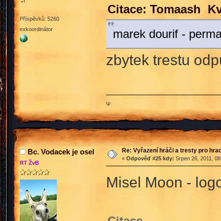
Citace: Tomaash Kv
Příspěvků: 5260
exkoordinátor
marek dourif - perm
zbytek trestu odp
Ψ
Re: Vyřazení hráči a tresty pro hra
Bc. Vodacek je osel
«
Odpověď #25 kdy:
Srpen 26, 2011, 08
RT ŽvB
Misel Moon - log
Citace