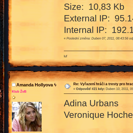
Size: 10,83 Kb
External IP: 95.
Internal IP: 192.
«
Poslední změna: Duben 07, 2011, 08:43:56 o
luf
Re: Vyřazení hráči a tresty pro hra
Amanda Hollyova ϟ
«
Odpověď #21 kdy:
Duben 10, 2011, 09
Klub ŽvB
Adina Urbans
Veronique Hoche