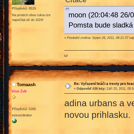
Příspěvků: 8529
moon (20:04:48 26/0
Na prstech obou rukou lze
napočítat až do 1024!
Pomsta bude sladká z
«
Poslední změna: Srpen 26, 2011, 08:21:37 o
luf
Re: Vyřazení hráči a tresty pro hra
Tomaash
«
Odpověď #26 kdy:
Září 25, 2011, 05:
Klub ŽvB
adina urbans a v
Příspěvků: 5260
novou prihlasku.
exkoordinátor