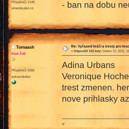
- ban na dobu neu
Příspěvků: 2149
amanda.pise.cz
Re: Vyřazení hráči a tresty pro hra
Tomaash
«
Odpověď #22 kdy:
Duben 10, 2011, 11
Klub ŽvB
Adina Urbans
Příspěvků: 5260
Veronique Hoche
exkoordinátor
trest zmenen. he
nove prihlasky az
Ψ