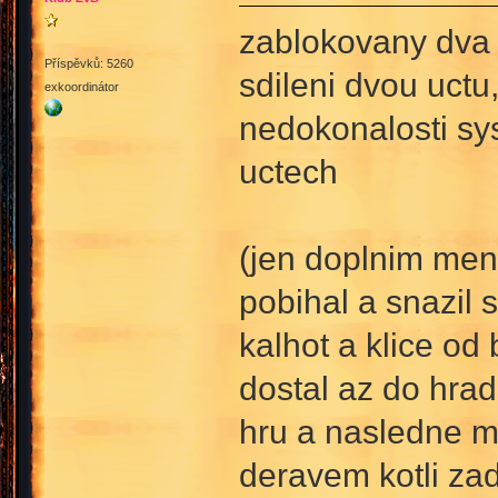
zablokovany dva 
Příspěvků: 5260
sdileni dvou uct
exkoordinátor
nedokonalosti sy
uctech
(jen doplnim mensi
pobihal a snazil 
kalhot a klice od
dostal az do hrad
hru a nasledne mu
deravem kotli za