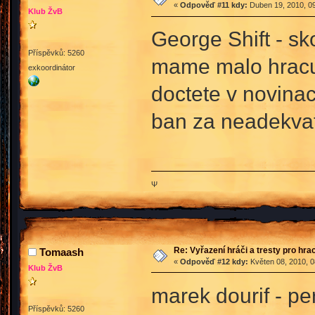
«
Odpověď #11 kdy:
Duben 19, 2010, 09
Klub ŽvB
George Shift - s
Příspěvků: 5260
mame malo hracu a
exkoordinátor
doctete v novinac
ban za neadekvat
Ψ
Re: Vyřazení hráči a tresty pro hra
Tomaash
«
Odpověď #12 kdy:
Květen 08, 2010, 0
Klub ŽvB
marek dourif - p
Příspěvků: 5260