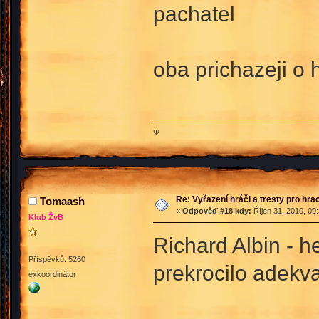
pachatel
oba prichazeji o 
Ψ
Re: Vyřazení hráči a tresty pro hra
Tomaash
«
Odpověď #18 kdy:
Říjen 31, 2010, 09
Klub ŽvB
Richard Albin - h
Příspěvků: 5260
prekrocilo adekv
exkoordinátor