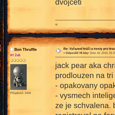
dvojceti
Ψ
Re: Vyřazení hráči a tresty pro hra
Ben Thruffle
«
Odpověď #6 kdy:
Únor 16, 2010, 01:2
RT ŽvB
jack pear aka ch
prodlouzen na tri
- opakovany opa
- vysmech intelig
Příspěvků: 3430
ze je schvalena. 