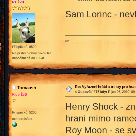
RT ŽvB
Sam Lorinc - nev
luf
Příspěvků: 8529
Na prstech obou rukou lze
napočítat až do 1024!
Re: Vyřazení hráči a tresty pro hra
Tomaash
«
Odpověď #17 kdy:
Říjen 26, 2010, 09
Klub ŽvB
Henry Shock - zn
Příspěvků: 5260
hrani mimo ramec
exkoordinátor
Roy Moon - se s