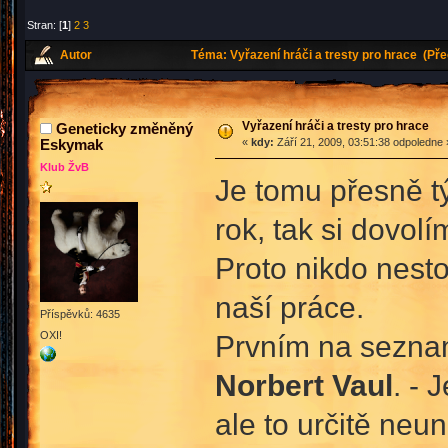
Stran: [
1
]
2
3
Autor
Téma: Vyřazení hráči a tresty pro hrace (Př
Vyřazení hráči a tresty pro hrace
Geneticky změněný
Eskymak
«
kdy:
Září 21, 2009, 03:51:38 odpoledne 
Klub ŽvB
Je tomu přesně tý
rok, tak si dovolí
Proto nikdo nesto
naší práce.
Příspěvků: 4635
OXI!
Prvním na sezna
Norbert Vaul
. - 
ale to určitě neu