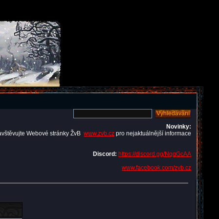
Novinky:
avštěvujte Webové stránky ŽvB
www.zvb.cz
pro nejaktuálnější informace
Discord:
https://discord.gg/NqqGcAA
www.facebook.com/zvb.cz