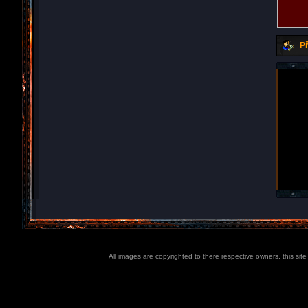
Př
All images are copyrighted to there respective owners, this sit