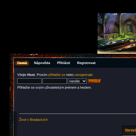
Domů
Nápověda
Přihlásit
Registrovat
Vítejte
Host
. Prosím
přihlašte se
nebo
zaregistrujte
.
Přihlašte se svým uživatelským jménem a heslem.
Život v Bradavicích
Varová