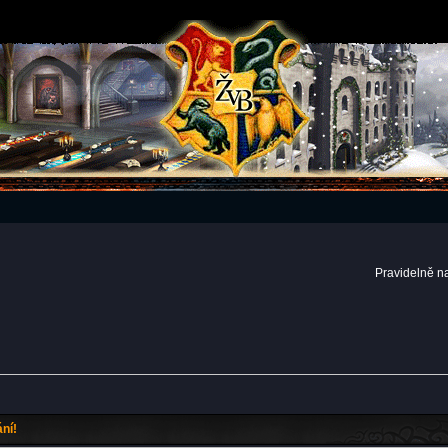
Pravidelně n
ní!