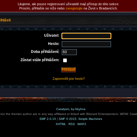
Litujeme, ale pouze registrovaní uživatelé mají přístup do této sekce.
Prosím, přihlašte se níže nebo
zaregistujte
na Život v Bradavicích.
ihlásit
Uživatel:
Heslo:
Doba přihlášení:
Zůstat stále přihlášen:
Zapomněli jste heslo?
Catalysm, by Akyhne
e nor the themes author are in any way affiliated or linked with Blizzard Entertainment, WOW: Cata
SMF 2.0.15
|
SMF © 2015
,
Simple Machines
XHTML
RSS
WAP2