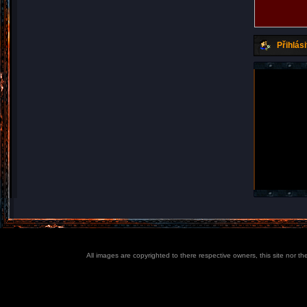
Přihlási
All images are copyrighted to there respective owners, this site nor t