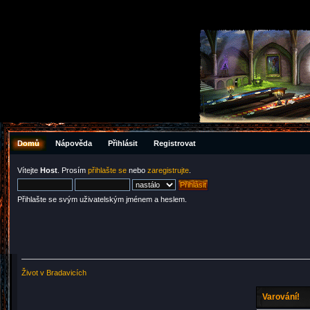
Domů
Nápověda
Přihlásit
Registrovat
Vítejte
Host
. Prosím
přihlašte se
nebo
zaregistrujte
.
Přihlašte se svým uživatelským jménem a heslem.
Život v Bradavicích
Varování!