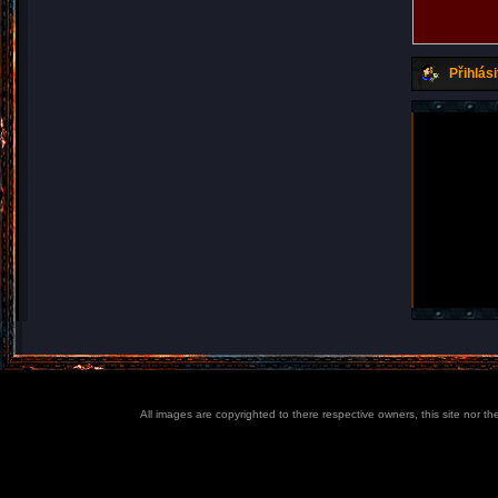
Přihlási
All images are copyrighted to there respective owners, this site nor t