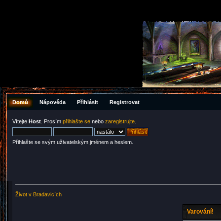
Domů
Nápověda
Přihlásit
Registrovat
Vítejte
Host
. Prosím
přihlašte se
nebo
zaregistrujte
.
Přihlašte se svým uživatelským jménem a heslem.
Život v Bradavicích
Varování!