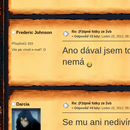
Re: (F)tipné fotky ze žvb
Frederic Johnson
«
Odpověď #3 kdy:
Leden 22, 2012, 09:
Příspěvků: 833
Ano dával jsem to
Víte jak chodí e-mail? :D
nemá
Re: (F)tipné fotky ze žvb
Darcia
«
Odpověď #4 kdy:
Leden 22, 2012, 09:
Se mu ani nedivím