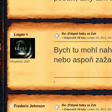
Re: (F)tipné fotky ze žvb
Logan ϟ
«
Odpověď #8 kdy:
Leden 23, 2012, 04:
Bych tu mohl nah
nebo aspoň zaža
Příspěvků: 2067
L
Re: (F)tipné fotky ze žvb
Frederic Johnson
«
Odpověď #9 kdy:
Leden 24, 2012, 03: