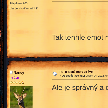
Příspěvků: 833
Víte jak chodí e-mail? :D
Tak tenhle emot
Re: (F)tipné fotky ze žvb
Nancy
«
Odpověď #10 kdy:
Leden 24, 2012, 04
RT ŽvB
Ale je správný a