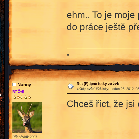
ehm.. To je moje
do práce ještě př
∞
Re: (F)tipné fotky ze žvb
Nancy
«
Odpověď #26 kdy:
Leden 26, 2012, 08
RT ŽvB
Chceš říct, že j
Příspěvků: 2907