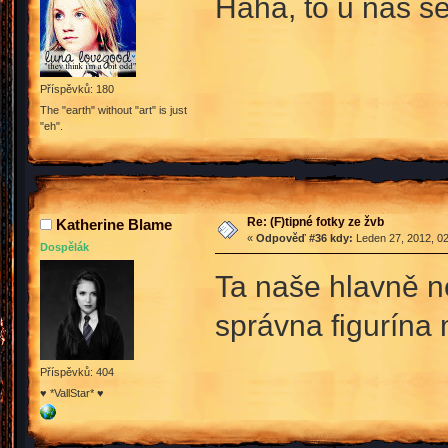
Haha, to u nás s
Příspěvků: 180
The "earth" without "art" is just
"eh".
Re: (F)tipné fotky ze žvb
Katherine Blame
«
Odpověď #36 kdy:
Leden 27, 2012, 02
Dospělák
Ta naše hlavně n
správna figurína
Příspěvků: 404
♥ *VallStar* ♥