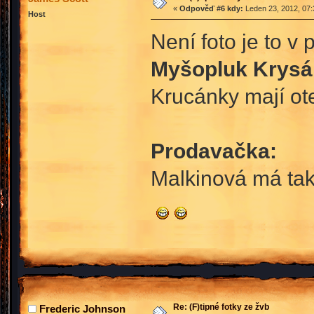
«
Odpověď #6 kdy:
Leden 23, 2012, 07:
Host
Není foto je to v 
Myšopluk Krysá
Krucánky mají ote
Prodavačka:
Malkinová má tak
Re: (F)tipné fotky ze žvb
Frederic Johnson