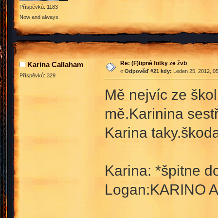
Příspěvků: 1183
Now and always.
Re: (F)tipné fotky ze žvb
Karina Callaham
«
Odpověď #21 kdy:
Leden 25, 2012, 05
Příspěvků: 329
Mě nejvíc ze škol
mě.Karinina sest
Karina taky.škod
Karina: *špitne d
Logan:KARINO A