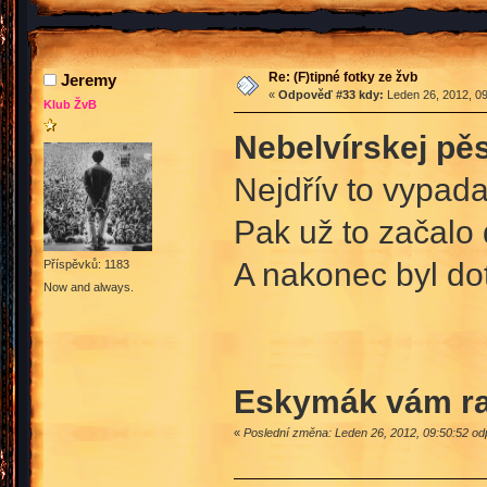
Re: (F)tipné fotky ze žvb
Jeremy
«
Odpověď #33 kdy:
Leden 26, 2012, 09
Klub ŽvB
Nebelvírskej pěs
Nejdřív to vypa
Pak už to začalo
A nakonec byl d
Příspěvků: 1183
Now and always.
Eskymák vám rad
«
Poslední změna: Leden 26, 2012, 09:50:52 o