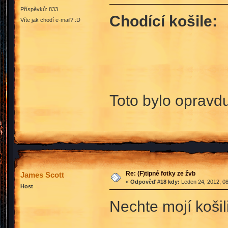
Příspěvků: 833
Chodící košile:
Víte jak chodí e-mail? :D
Toto bylo opravd
Re: (F)tipné fotky ze žvb
James Scott
«
Odpověď #18 kdy:
Leden 24, 2012, 08
Host
Nechte mojí košil