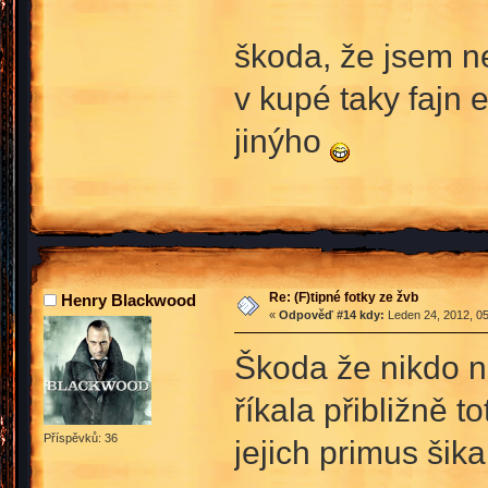
škoda, že jsem n
v kupé taky fajn 
jinýho
Re: (F)tipné fotky ze žvb
Henry Blackwood
«
Odpověď #14 kdy:
Leden 24, 2012, 05
Škoda že nikdo ne
říkala přibližně 
Příspěvků: 36
jejich primus šik