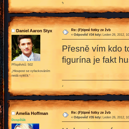
ϟ
Re: (F)tipné fotky ze žvb
Daniel Aaron Styx
«
Odpověď #34 kdy:
Leden 26, 2012, 10
Přesně vím kdo to
figurína je fakt 
Příspěvků: 502
„Hloupost se vyfackováním
nedá vyléčit.“
♪
Re: (F)tipné fotky ze žvb
Amelia Hoffman
«
Odpověď #35 kdy:
Leden 26, 2012, 10
Dospělák