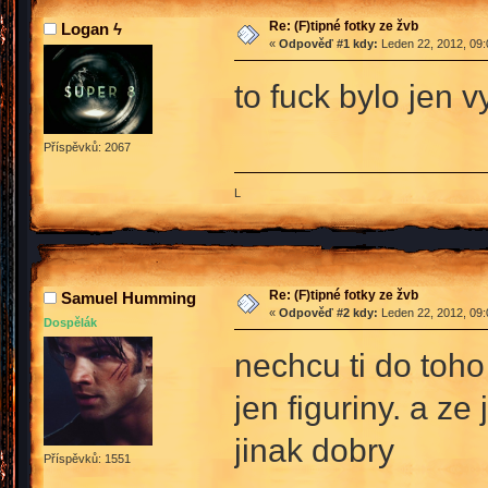
Re: (F)tipné fotky ze žvb
Logan ϟ
«
Odpověď #1 kdy:
Leden 22, 2012, 09:
to fuck bylo jen 
Příspěvků: 2067
L
Re: (F)tipné fotky ze žvb
Samuel Humming
«
Odpověď #2 kdy:
Leden 22, 2012, 09:
Dospělák
nechcu ti do toho
jen figuriny. a z
jinak dobry
Příspěvků: 1551