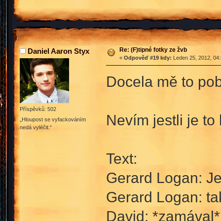
Re: (F)tipné fotky ze žvb
Daniel Aaron Styx
«
Odpověď #19 kdy:
Leden 25, 2012, 04:
Docela mě to po
Příspěvků: 502
Nevím jestli je to 
„Hloupost se vyfackováním
nedá vyléčit.“
Text:
Gerard Logan: Je
Gerard Logan: ta
David: *zamával*