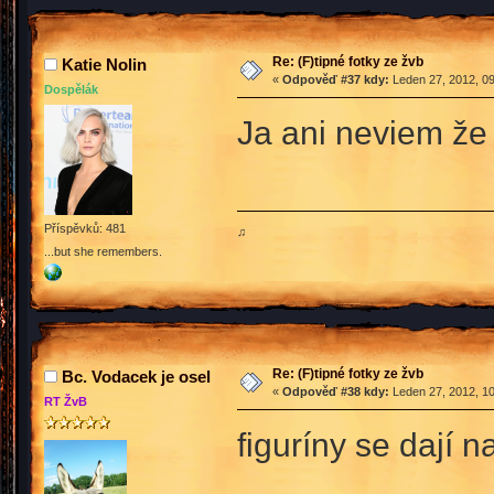
Re: (F)tipné fotky ze žvb
Katie Nolin
«
Odpověď #37 kdy:
Leden 27, 2012, 09
Dospělák
Ja ani neviem že
Příspěvků: 481
♫
...but she remembers.
Re: (F)tipné fotky ze žvb
Bc. Vodacek je osel
«
Odpověď #38 kdy:
Leden 27, 2012, 10
RT ŽvB
figuríny se dají n