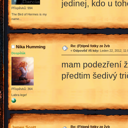
jedinej, kdo u to
Příspěvků: 994
The Bird of Hermes is my
name...
Re: (F)tipné fotky ze žvb
Nika Humming
«
Odpověď #5 kdy:
Leden 22, 2012, 11:
Dospělák
mam podezření že
předtim šedivý tr
Příspěvků: 364
Labra lege!
Re: (F)tipné fotky ze žvb
James Scott