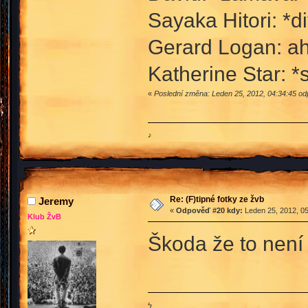
Sayaka Hitori: *di
Gerard Logan: ah
Katherine Star: *
«
Poslední změna: Leden 25, 2012, 04:34:45 od
♪
Re: (F)tipné fotky ze žvb
Jeremy
«
Odpověď #20 kdy:
Leden 25, 2012, 05
Klub ŽvB
Škoda že to není 
ϟ