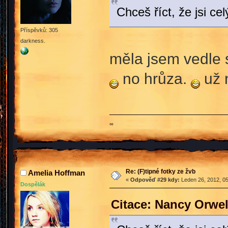
Chceš říct, že jsi 
Příspěvků: 305
darkness.
měla jsem vedle 
no hrůza.
už 
∞
Re: (F)tipné fotky ze žvb
Amelia Hoffman
«
Odpověď #29 kdy:
Leden 26, 2012, 05
Dospělák
Citace: Nancy Orwel