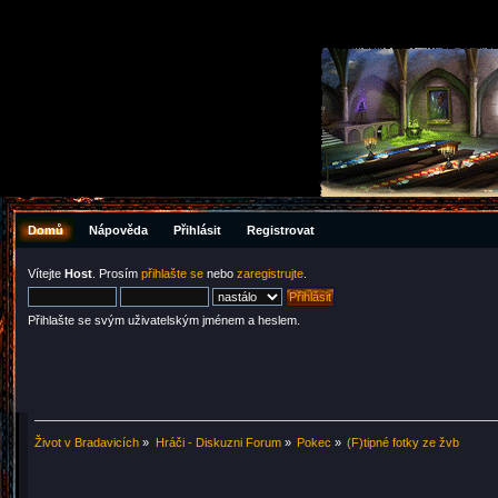
Domů
Nápověda
Přihlásit
Registrovat
Vítejte
Host
. Prosím
přihlašte se
nebo
zaregistrujte
.
Přihlašte se svým uživatelským jménem a heslem.
Život v Bradavicích
»
Hráči - Diskuzni Forum
»
Pokec
»
(F)tipné fotky ze žvb