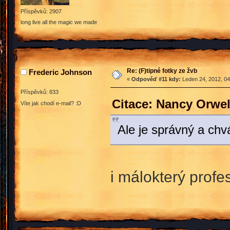
Příspěvků: 2907
long live all the magic we made
Re: (F)tipné fotky ze žvb
Frederic Johnson
«
Odpověď #11 kdy:
Leden 24, 2012, 04
Příspěvků: 833
Citace: Nancy Orwel
Víte jak chodí e-mail? :D
Ale je správný a ch
i málokterý profe