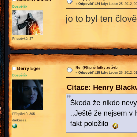
«
Odpověď #24 kdy:
Leden 25, 2012, 09
Dospělák
jo to byl ten člov
Příspěvků: 37
Re: (F)tipné fotky ze žvb
Berry Eger
«
Odpověď #25 kdy:
Leden 26, 2012, 01
Dospělák
Citace: Henry Blac
Škoda že nikdo nevyfo
,,Ještě že nejsem v 
Příspěvků: 305
darkness.
fakt položilo