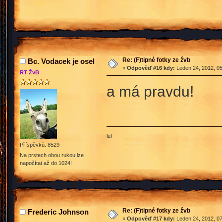
Re: (F)tipné fotky ze žvb
Bc. Vodacek je osel
«
Odpověď #16 kdy:
Leden 24, 2012, 05
RT ŽvB
a má pravdu!
luf
Příspěvků: 8529
Na prstech obou rukou lze
napočítat až do 1024!
Re: (F)tipné fotky ze žvb
Frederic Johnson
«
Odpověď #17 kdy:
Leden 24, 2012, 07