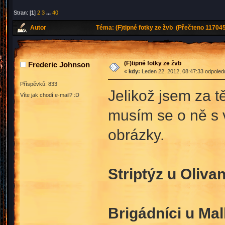
Stran: [
1
]
2
3
...
40
Autor
Téma: (F)tipné fotky ze žvb (Přečteno 117045
(F)tipné fotky ze žvb
Frederic Johnson
«
kdy:
Leden 22, 2012, 08:47:33 odpoled
Příspěvků: 833
Jelikož jsem za tě
Víte jak chodí e-mail? :D
musím se o ně s v
obrázky.
Striptýz u Olivan
Brigádníci u Mal