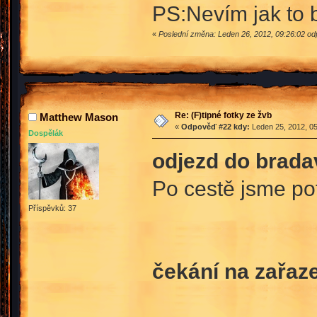
PS:Nevím jak to 
«
Poslední změna: Leden 26, 2012, 09:26:02 od
Re: (F)tipné fotky ze žvb
Matthew Mason
«
Odpověď #22 kdy:
Leden 25, 2012, 05
Dospělák
odjezd do brada
Po cestě jsme p
Příspěvků: 37
čekání na zařaze