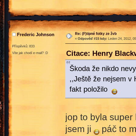
Re: (F)tipné fotky ze žvb
Frederic Johnson
«
Odpověď #15 kdy:
Leden 24, 2012, 05
Příspěvků: 833
Citace: Henry Blac
Víte jak chodí e-mail? :D
Škoda že nikdo nevyfo
,,Ještě že nejsem v 
fakt položilo
jop to byla super
jsem ji
páč to m