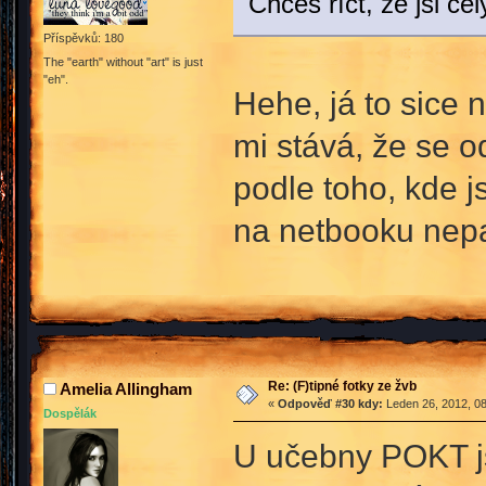
Chceš říct, že jsi 
Příspěvků: 180
The "earth" without "art" is just
"eh".
Hehe, já to sice 
mi stává, že se o
podle toho, kde js
na netbooku nep
Re: (F)tipné fotky ze žvb
Amelia Allingham
«
Odpověď #30 kdy:
Leden 26, 2012, 08
Dospělák
U učebny POKT js