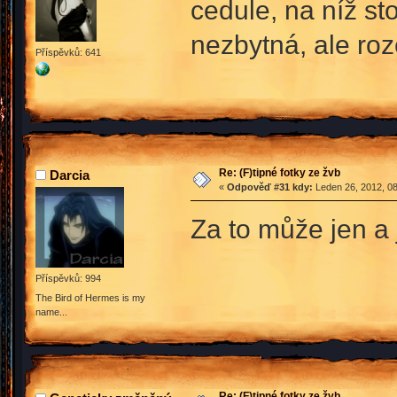
cedule, na níž st
nezbytná, ale ro
Příspěvků: 641
Re: (F)tipné fotky ze žvb
Darcia
«
Odpověď #31 kdy:
Leden 26, 2012, 08
Za to může jen a
Příspěvků: 994
The Bird of Hermes is my
name...
Re: (F)tipné fotky ze žvb