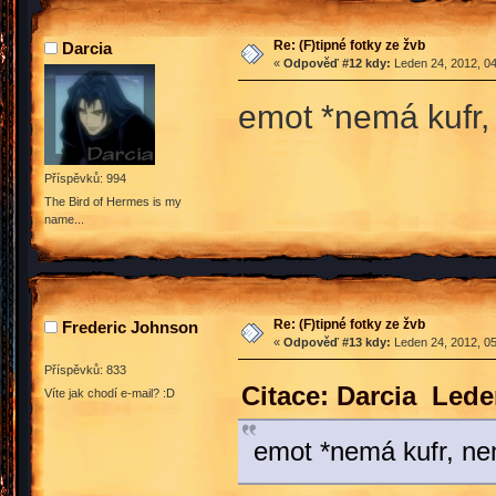
Re: (F)tipné fotky ze žvb
Darcia
«
Odpověď #12 kdy:
Leden 24, 2012, 04
emot *nemá kufr,
Příspěvků: 994
The Bird of Hermes is my
name...
Re: (F)tipné fotky ze žvb
Frederic Johnson
«
Odpověď #13 kdy:
Leden 24, 2012, 05
Příspěvků: 833
Citace: Darcia Lede
Víte jak chodí e-mail? :D
emot *nemá kufr, ne