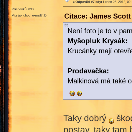
«
Odpověď #7 kdy:
Leden 23, 2012, 02:
Příspěvků: 833
Citace: James Scott
Víte jak chodí e-mail? :D
Není foto je to v pam
Myšopluk Krysák:
Krucánky mají otevře
Prodavačka:
Malkinová má také o
Taky dobrý
škod
postav, taky tam