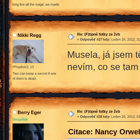
long live all the magic we made
Re: (F)tipné fotky ze žvb
Nikki Regg
«
Odpověď #27 kdy:
Leden 26, 2012, 10
Musela, já jsem 
nevím, co se ta
Příspěvků: 13
Two can keep a secret if one
of them is dead.
Re: (F)tipné fotky ze žvb
Berry Eger
«
Odpověď #28 kdy:
Leden 26, 2012, 01
Dospělák
Citace: Nancy Orwel