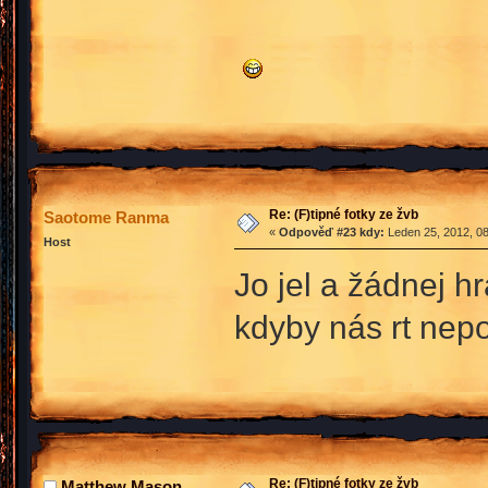
Re: (F)tipné fotky ze žvb
Saotome Ranma
«
Odpověď #23 kdy:
Leden 25, 2012, 08
Host
Jo jel a žádnej hr
kdyby nás rt nepo
Re: (F)tipné fotky ze žvb
Matthew Mason