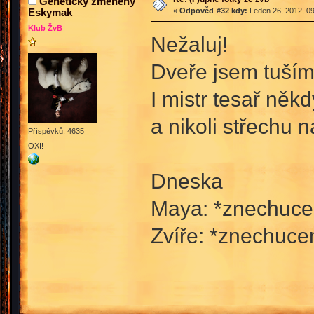
Geneticky změněný
Eskymak
«
Odpověď #32 kdy:
Leden 26, 2012, 09
Klub ŽvB
Nežaluj!
Dveře jsem tuším 
I mistr tesař něk
a nikoli střechu 
Příspěvků: 4635
OXI!
Dneska
Maya: *znechucen
Zvíře: *znechuce