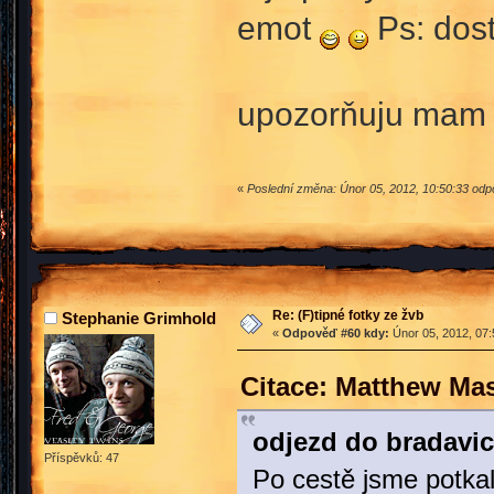
emot
Ps: dost
upozorňuju mam 
«
Poslední změna: Únor 05, 2012, 10:50:33 odpo
Re: (F)tipné fotky ze žvb
Stephanie Grimhold
«
Odpověď #60 kdy:
Únor 05, 2012, 07:
Citace: Matthew Ma
odjezd do bradavic
Příspěvků: 47
Po cestě jsme potka