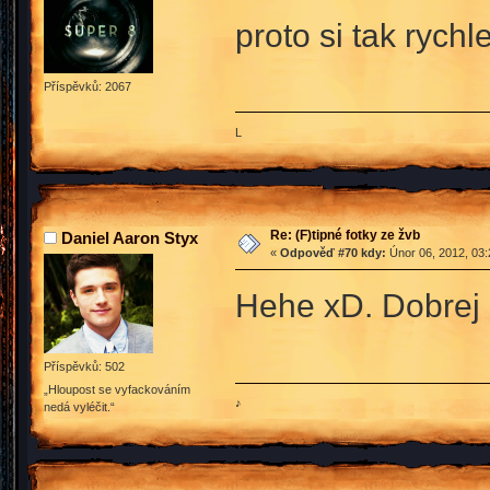
proto si tak rychl
Příspěvků: 2067
L
Re: (F)tipné fotky ze žvb
Daniel Aaron Styx
«
Odpověď #70 kdy:
Únor 06, 2012, 03:
Hehe xD. Dobrej 
Příspěvků: 502
„Hloupost se vyfackováním
♪
nedá vyléčit.“