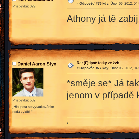
«
Odpověď #76 kdy:
Únor 06, 2012, 04:
Příspěvků: 329
Athony já tě zabi
Re: (F)tipné fotky ze žvb
Daniel Aaron Styx
«
Odpověď #77 kdy:
Únor 06, 2012, 04:
*směje se* Já ta
jenom v případě 
Příspěvků: 502
„Hloupost se vyfackováním
nedá vyléčit.“
♪