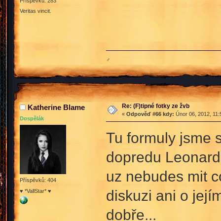
Příspěvků: 283
Veritas vincit.
♂
Re: (F)tipné fotky ze žvb
Katherine Blame
«
Odpověď #66 kdy:
Únor 06, 2012, 11:
Dospělák
Tu formuly jsme se
dopredu Leonarde
uz nebudes mit co
Příspěvků: 404
diskuzi ani o jej
♥ *VallStar* ♥
dobře...