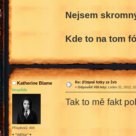
Nejsem skromný 
Kde to na tom fó
Re: (F)tipné fotky ze žvb
Katherine Blame
«
Odpověď #56 kdy:
Leden 31, 2012, 10
Dospělák
Tak to mě fakt p
Příspěvků: 404
♥ *VallStar* ♥