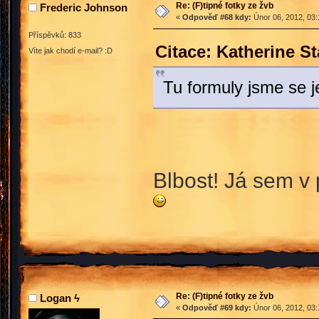
Re: (F)tipné fotky ze žvb
Frederic Johnson
«
Odpověď #68 kdy:
Únor 06, 2012, 03:
Příspěvků: 833
Citace: Katherine S
Víte jak chodí e-mail? :D
Tu formuly jsme se je
Blbost! Já sem v 
Re: (F)tipné fotky ze žvb
Logan ϟ
«
Odpověď #69 kdy:
Únor 06, 2012, 03: