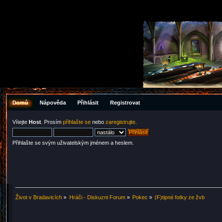
Domů
Nápověda
Přihlásit
Registrovat
Vítejte
Host
. Prosím
přihlašte se
nebo
zaregistrujte
.
Přihlašte se svým uživatelským jménem a heslem.
Život v Bradavicích
»
Hráči - Diskuzni Forum
»
Pokec
»
(F)tipné fotky ze žvb