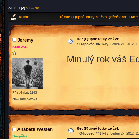
Stran:
1
[
2
]
3
4
...
40
Autor
Téma: (F)tipné fotky ze žvb (Přečteno 116839
Re: (F)tipné fotky ze žvb
Jeremy
«
Odpověď #40 kdy:
Leden 27, 2012, 11
Klub ŽvB
Minulý rok váš Ed
ϟ
Příspěvků: 1183
Now and always.
Re: (F)tipné fotky ze žvb
Anabeth Westen
«
Odpověď #41 kdy:
Leden 27, 2012, 11
Dospělák