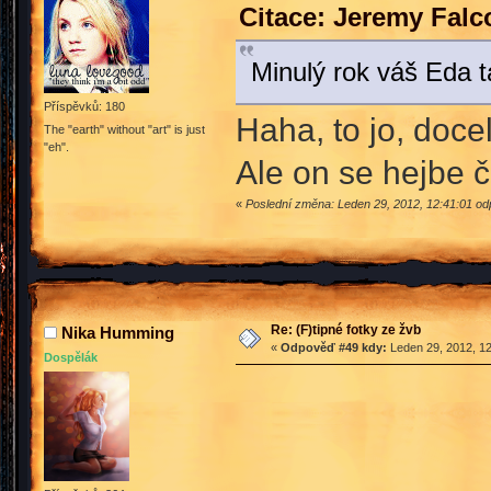
Citace: Jeremy Falc
Minulý rok váš Eda t
Příspěvků: 180
Haha, to jo, doce
The "earth" without "art" is just
"eh".
Ale on se hejbe č
«
Poslední změna: Leden 29, 2012, 12:41:01 od
Re: (F)tipné fotky ze žvb
Nika Humming
«
Odpověď #49 kdy:
Leden 29, 2012, 12
Dospělák