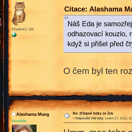
Citace: Alashama M
Náš Eda je samozřej
Příspěvků: 105
odhazovací kouzlo, n
když si přišel před č
O čem byl ten r
Re: (F)tipné fotky ze žvb
Alashama Mang
«
Odpověď #42 kdy:
Leden 27, 2012, 11
Dospělák