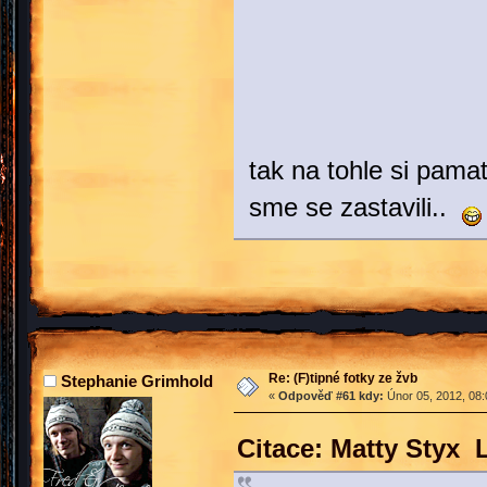
tak na tohle si pama
sme se zastavili..
Re: (F)tipné fotky ze žvb
Stephanie Grimhold
«
Odpověď #61 kdy:
Únor 05, 2012, 08:
Citace: Matty Styx 