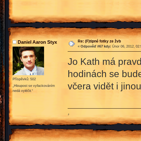
Re: (F)tipné fotky ze žvb
Daniel Aaron Styx
«
Odpověď #67 kdy:
Únor 06, 2012, 02:
Jo Kath má prav
hodinách se budeš
Příspěvků: 502
včera vidět i jin
„Hloupost se vyfackováním
nedá vyléčit.“
♪