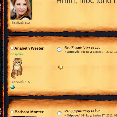
Hmm, moc toho nen
Příspěvků: 622
Re: (F)tipné fotky ze žvb
Anabeth Westen
«
Odpověď #43 kdy:
Leden 27, 2012, 11
Dospělák
Příspěvků: 105
Re: (F)tipné fotky ze žvb
Barbara Montez
«
Odpověď #44 kdy:
Leden 27, 2012, 01