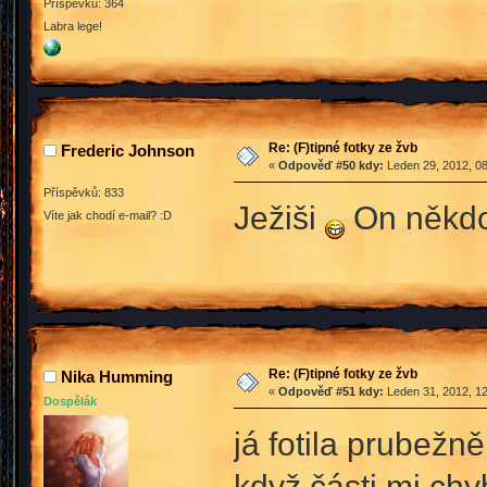
Příspěvků: 364
Labra lege!
Re: (F)tipné fotky ze žvb
Frederic Johnson
«
Odpověď #50 kdy:
Leden 29, 2012, 08
Příspěvků: 833
Ježiši
On někdo
Víte jak chodí e-mail? :D
Re: (F)tipné fotky ze žvb
Nika Humming
«
Odpověď #51 kdy:
Leden 31, 2012, 12
Dospělák
já fotila prubežn
když části mi chy