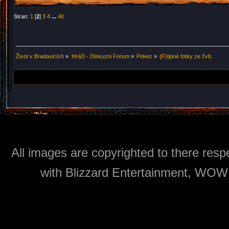
Stran:
1
[
2
]
3
4
...
40
Život v Bradavicích
»
Hráči - Diskuzni Forum
»
Pokec
»
(F)tipné fotky ze žvb
All images are copyrighted to there respe
with Blizzard Entertainment, WOW: 