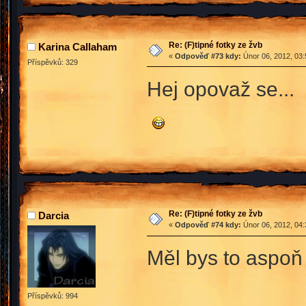
Re: (F)tipné fotky ze žvb
Karina Callaham
«
Odpověď #73 kdy:
Únor 06, 2012, 03:
Příspěvků: 329
Hej opovaž se...
Re: (F)tipné fotky ze žvb
Darcia
«
Odpověď #74 kdy:
Únor 06, 2012, 04:
Měl bys to aspoň 
Příspěvků: 994