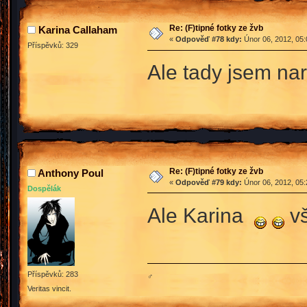
Re: (F)tipné fotky ze žvb
Karina Callaham
«
Odpověď #78 kdy:
Únor 06, 2012, 05:
Příspěvků: 329
Ale tady jsem nar
Re: (F)tipné fotky ze žvb
Anthony Poul
«
Odpověď #79 kdy:
Únor 06, 2012, 05:
Dospělák
Ale Karina
vš
Příspěvků: 283
♂
Veritas vincit.