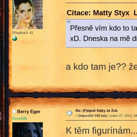
Citace: Matty Styx 
Přesně vím kdo to ta
Příspěvků: 42
xD. Dneska na mě di
a kdo tam je?? ž
Re: (F)tipné fotky ze žvb
Berry Eger
«
Odpověď #45 kdy:
Leden 27, 2012, 04
Dospělák
K těm figurínám..