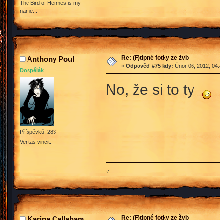
The Bird of Hermes is my
name...
Re: (F)tipné fotky ze žvb
Anthony Poul
«
Odpověď #75 kdy:
Únor 06, 2012, 04:
Dospělák
No, že si to ty
Příspěvků: 283
Veritas vincit.
♂
Re: (F)tipné fotky ze žvb
Karina Callaham