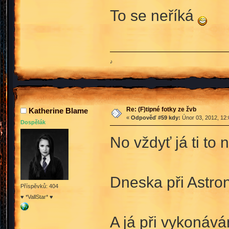
To se neříká
♪
Re: (F)tipné fotky ze žvb
Katherine Blame
«
Odpověď #59 kdy:
Únor 03, 2012, 12:
Dospělák
No vždyť já ti to
Dneska při Astron
Příspěvků: 404
♥ *VallStar* ♥
A já při vykonává