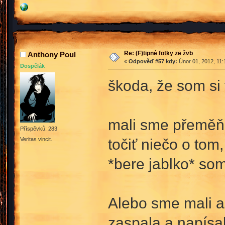
Re: (F)tipné fotky ze žvb
Anthony Poul
«
Odpověď #57 kdy:
Únor 01, 2012, 11:
Dospělák
škoda, že som si t
mali sme přeměňk
Příspěvků: 283
točiť niečo o tom
Veritas vincit.
*bere jablko* som
Alebo sme mali as
zaspala a napísa