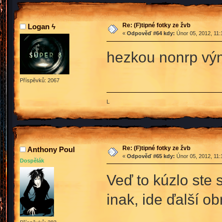
Re: (F)tipné fotky ze žvb
Logan ϟ
«
Odpověď #64 kdy:
Únor 05, 2012, 11:
hezkou nonrp vým
Příspěvků: 2067
L
Re: (F)tipné fotky ze žvb
Anthony Poul
«
Odpověď #65 kdy:
Únor 05, 2012, 11:
Dospělák
Veď to kúzlo ste s
inak, ide ďalší 