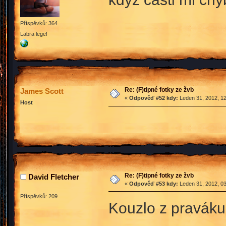
Příspěvků: 364
Labra lege!
Re: (F)tipné fotky ze žvb
James Scott
«
Odpověď #52 kdy:
Leden 31, 2012, 12
Host
Re: (F)tipné fotky ze žvb
David Fletcher
«
Odpověď #53 kdy:
Leden 31, 2012, 03
Příspěvků: 209
Kouzlo z praváku,