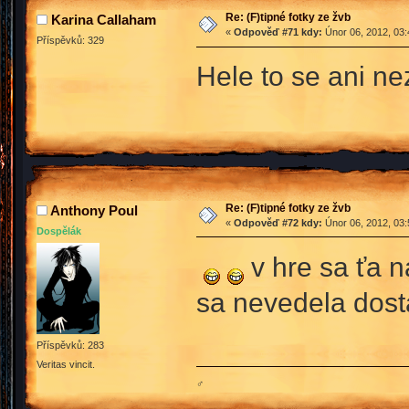
Re: (F)tipné fotky ze žvb
Karina Callaham
«
Odpověď #71 kdy:
Únor 06, 2012, 03:
Příspěvků: 329
Hele to se ani ne
Re: (F)tipné fotky ze žvb
Anthony Poul
«
Odpověď #72 kdy:
Únor 06, 2012, 03:
Dospělák
v hre sa ťa n
sa nevedela dost
Příspěvků: 283
Veritas vincit.
♂