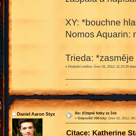
XY: *bouchne hla
Nomos Aquarin: 
Trieda: *zasměje
«
Poslední změna: Únor 01, 2012, 11:15:39 dop
♂
Re: (F)tipné fotky ze žvb
Daniel Aaron Styx
«
Odpověď #58 kdy:
Únor 01, 2012, 09:
Citace: Katherine S