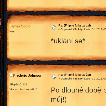
Re: (F)tipné fotky ze žvb
James Scott
«
Odpověď #54 kdy:
Leden 31, 2012, 03
Host
*uklání se*
Re: (F)tipné fotky ze žvb
Frederic Johnson
«
Odpověď #55 kdy:
Leden 31, 2012, 09
Příspěvků: 833
Po dlouhé době p
Víte jak chodí e-mail? :D
můj!)