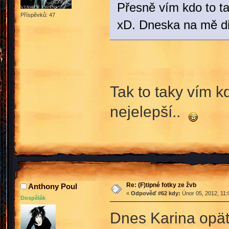
Přesně vím kdo to ta
Příspěvků: 47
xD. Dneska na mě di
Tak to taky vím kd
nejelepší..
Re: (F)tipné fotky ze žvb
Anthony Poul
«
Odpověď #62 kdy:
Únor 05, 2012, 11:
Dospělák
Dnes Karina opä