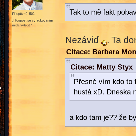
Tak to mě fakt pobav
Příspěvků: 502
„Hloupost se vyfackováním
nedá vyléčit.“
Nezáviď
. Ta d
Citace: Barbara Mon
Citace: Matty Styx
Přesně vím kdo to t
hustá xD. Dneska n
a kdo tam je?? že b