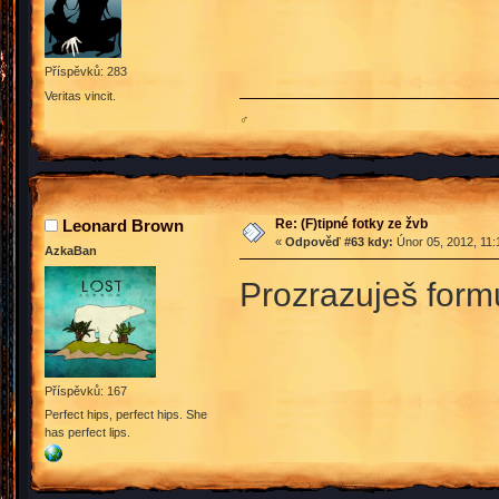
Příspěvků: 283
Veritas vincit.
♂
Re: (F)tipné fotky ze žvb
Leonard Brown
«
Odpověď #63 kdy:
Únor 05, 2012, 11:
AzkaBan
Prozrazuješ form
Příspěvků: 167
Perfect hips, perfect hips. She
has perfect lips.