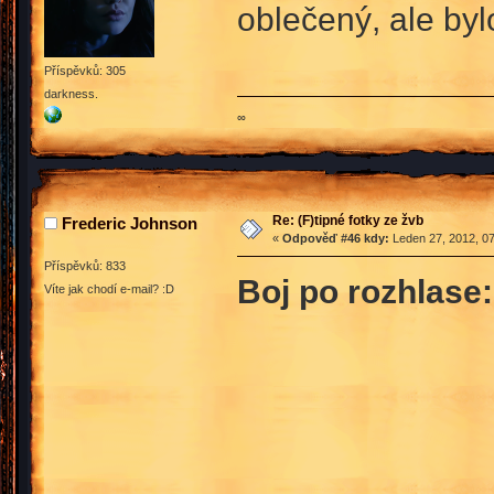
oblečený, ale byl
Příspěvků: 305
darkness.
∞
Re: (F)tipné fotky ze žvb
Frederic Johnson
«
Odpověď #46 kdy:
Leden 27, 2012, 07
Příspěvků: 833
Boj po rozhlase:
Víte jak chodí e-mail? :D