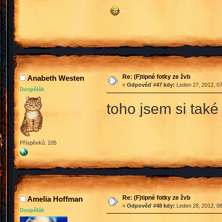
Re: (F)tipné fotky ze žvb
Anabeth Westen
«
Odpověď #47 kdy:
Leden 27, 2012, 07
Dospělák
toho jsem si tak
Příspěvků: 105
Re: (F)tipné fotky ze žvb
Amelia Hoffman
«
Odpověď #48 kdy:
Leden 28, 2012, 08
Dospělák