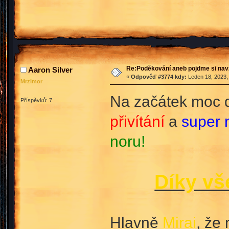
Re:Poděkování aneb pojdme si na
Aaron Silver
«
Odpověď #3774 kdy:
Leden 18, 2023,
Mrzimor
Na začátek moc 
Příspěvků: 7
přivítání
a
super n
noru!
Díky vš
Hlavně
Mirai
, že