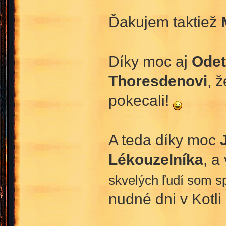
Ďakujem taktiež
Díky moc aj
Odet
Thoresdenovi
, 
pokecali!
A teda díky moc
Lékouzelníka
, a
skvelých ľudí som s
nudné dni v Kotli