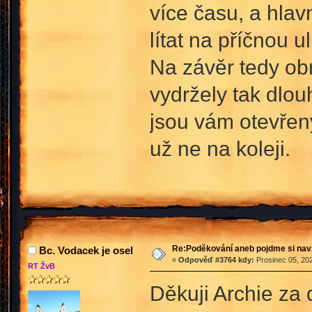
více času, a hla
lítat na příčnou u
Na závěr tedy ob
vydržely tak dlo
jsou vám otevřeny
už ne na koleji.
Re:Poděkování aneb pojdme si na
Bc. Vodacek je osel
«
Odpověď #3764 kdy:
Prosinec 05, 202
RT ŽvB
Děkuji Archie za 