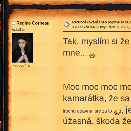
Re:Poděkování aneb pojdme si na
Regine Corbeau
«
Odpověď #3762 kdy:
Říjen 07, 2021, 
AzkaBan
Tak, myslím si že 
mne...
Příspěvků: 6
Moc moc moc mo
kamarátka, že sa
, 
trochu otravná, sry za to
)
úžasná, škoda že