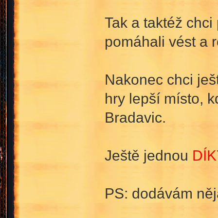
Tak a taktéž chc
pomáhali vést a r
Nakonec chci ješ
hry lepší místo, 
Bradavic.
Ještě jednou
DÍK
PS: dodávám nějak