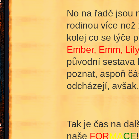
No na řadě jsou 
rodinou více než
kolej co se týče 
Ember, Emm, Lily
původní sestava 
poznat, aspoň čás
odcházejí, avšak.
Tak je čas na dal
naše
FOR
MA
CE
!