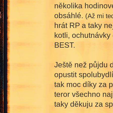
několika hodinové
obsáhlé.
(Až mi teď
hrát RP a taky ne
kotli, ochutnávky 
BEST.
Ještě než půjdu 
opustit spolubyd
tak moc díky za 
teror všechno naj
taky děkuju za s