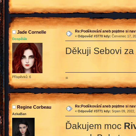
Re:Poděkování aneb pojdme si na
Jade Cornelle
«
Odpověď #3770 kdy:
Červenec 17, 20
Dospělák
Děkuji Sebovi za
Příspěvků: 6
☠
Re:Poděkování aneb pojdme si na
Regine Corbeau
«
Odpověď #3771 kdy:
Srpen 09, 2022,
AzkaBan
Ďakujem moc
Ri