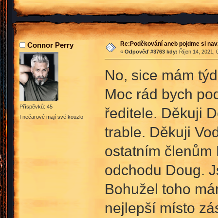
Re:Poděkování aneb pojdme si na
Connor Perry
«
Odpověď #3763 kdy:
Říjen 14, 2021, 
No, sice mám týd
Moc rád bych pod
Příspěvků: 45
ředitele. Děkuji 
I nečarové mají své kouzlo
trable. Děkuji Vo
ostatním členům 
odchodu Doug. J
Bohužel toho mám
nejlepší místo zá