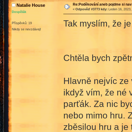
Re:Poděkování aneb pojdme si na
Natalie House
«
Odpověď #3773 kdy:
Leden 16, 2023,
Dospělák
Tak myslím, že je
Příspěvků: 19
Nikdy se nevzdávej!
Chtěla bych zpět
Hlavně nejvíc ze
ikdyž vím, že né 
parťák. Za nic by
nebo mimo hru. Za
zběsilou hru a je