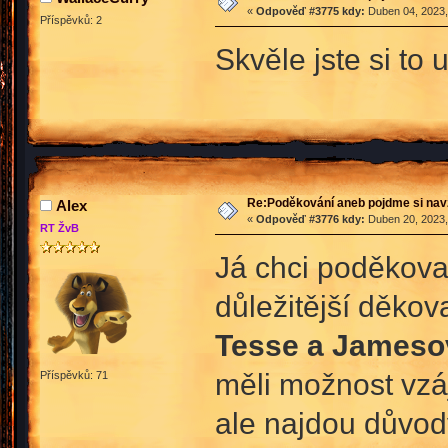
«
Odpověď #3775 kdy:
Duben 04, 2023,
Příspěvků: 2
Skvěle jste si to 
Re:Poděkování aneb pojdme si na
Аlex
«
Odpověď #3776 kdy:
Duben 20, 2023,
RT ŽvB
Já chci poděkovat
důležitější děkov
Tesse a Jameso
měli možnost vzá
Příspěvků: 71
ale najdou důvody