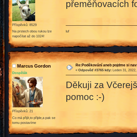
přeměňovacích fo
Příspěvků: 8529
luf
Na prstech obou rukou lze
napočítat až do 1024!
Re:Poděkování aneb pojdme si na
Marcus Gordon
«
Odpověď #3765 kdy:
Leden 31, 2022,
Dospělák
Děkuji za Včerejš
pomoc :-)
Příspěvků: 21
Co má přijít,to přijde,a pak se
tomu postavíme