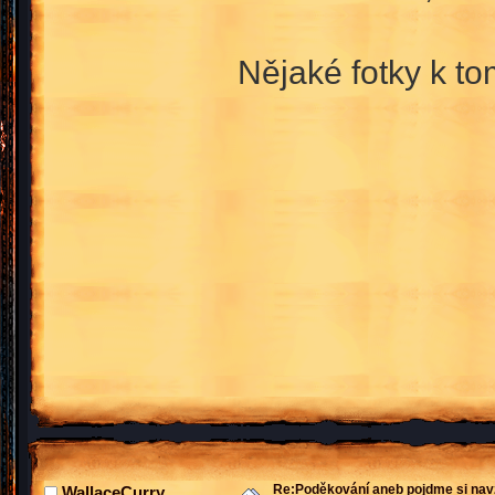
Nějaké fotky k to
Re:Poděkování aneb pojdme si na
WallaceCurry