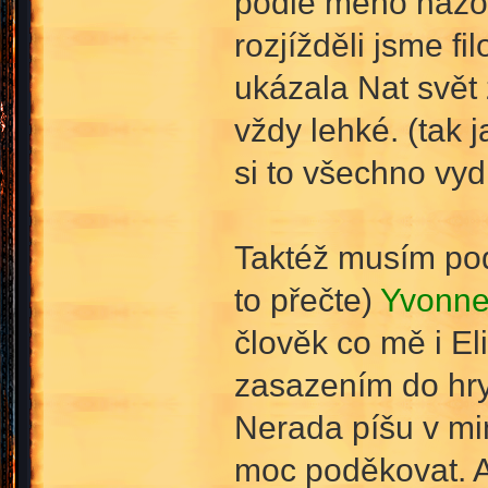
podle mého názor
rozjížděli jsme fi
ukázala Nat svět
vždy lehké. (tak 
si to všechno vyd
Taktéž musím pod
to přečte)
Yvonne
člověk co mě i E
zasazením do hry 
Nerada píšu v min
moc poděkovat. A