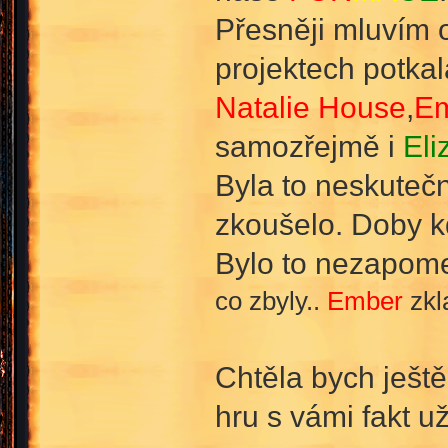
Přesněji mluvím o
projektech potkal
Natalie House
,
Em
samozřejmě i
Eli
Byla to neskutečn
zkoušelo. Doby 
Bylo to nezapome
co zbyly..
Ember
zkl
Chtěla bych ješt
hru s vámi fakt už