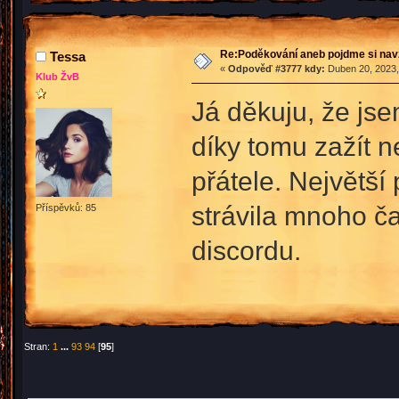
Re:Poděkování aneb pojdme si na
Tessa
«
Odpověď #3777 kdy:
Duben 20, 2023,
Klub ŽvB
Já děkuju, že js
díky tomu zažít n
přátele. Největší
strávila mnoho č
Příspěvků: 85
discordu.
Stran:
1
...
93
94
[
95
]