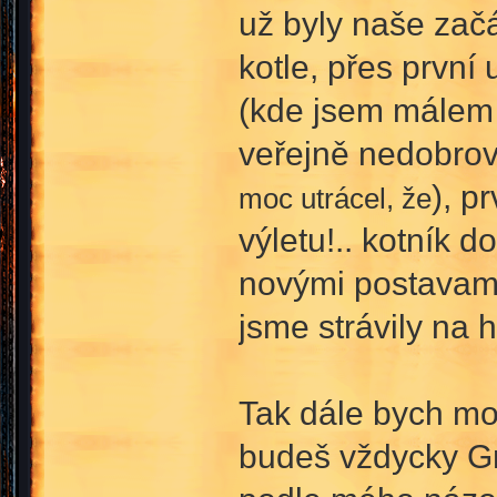
už byly naše zač
kotle, přes první
(kde jsem málem s
veřejně nedobrov
), p
moc utrácel, že
výletu!.. kotník 
novými postavami
jsme strávily na 
Tak dále bych mo
budeš vždycky Gre