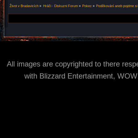
Život v Bradavicích
»
Hráči - Diskuzni Forum
»
Pokec
»
Poděkování aneb pojdme si
All images are copyrighted to there respe
with Blizzard Entertainment, WOW: 