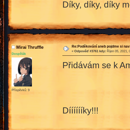
Díky, díky, díky m
Re:Poděkování aneb pojdme si na
Mirai Thruffle
«
Odpověď #3761 kdy:
Říjen 05, 2021, 
Dospělák
Přidávám se k Am
Příspěvků: 9
Dííííííky!!!