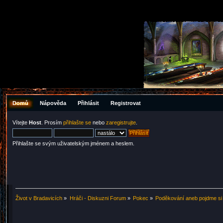
Domů
Nápověda
Přihlásit
Registrovat
Vítejte
Host
. Prosím
přihlašte se
nebo
zaregistrujte
.
Přihlašte se svým uživatelským jménem a heslem.
Život v Bradavicích
»
Hráči - Diskuzni Forum
»
Pokec
»
Poděkování aneb pojdme si