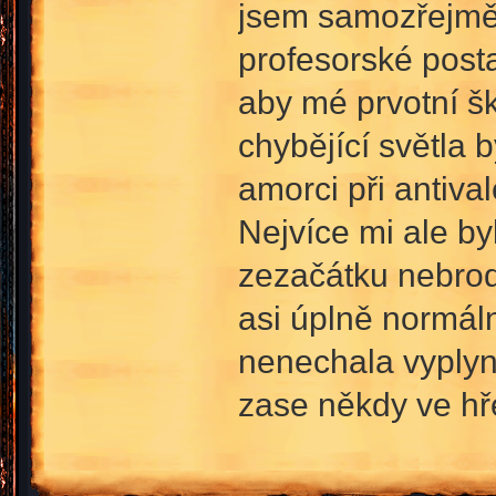
jsem samozřejmě 
profesorské post
aby mé prvotní š
chybějící světla b
amorci při antiva
Nejvíce mi ale by
zezačátku nebrod
asi úplně normáln
nenechala vyplyn
zase někdy ve hře