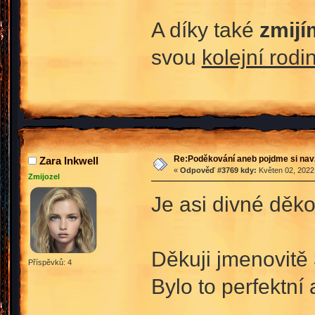
A díky také
zmijí
svou
kolejní rodi
Re:Poděkování aneb pojdme si na
Zara Inkwell
«
Odpověď #3769 kdy:
Květen 02, 2022,
Zmijozel
Je asi divné děko
Děkuji jmenovitě
Příspěvků: 4
Bylo to perfektní