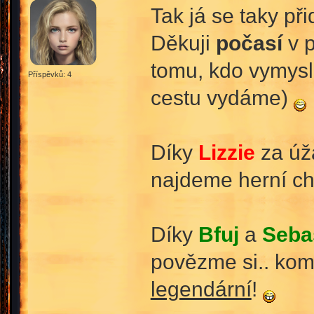
Tak já se taky př
Děkuji
počasí
v p
tomu, kdo vymysl
Příspěvků: 4
cestu vydáme)
Díky
Lizzie
za úž
najdeme herní chví
Díky
Bfuj
a
Seba
povězme si.. komu
legendární
!