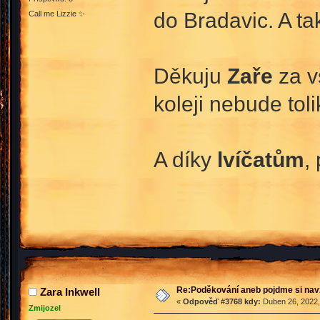
do Bradavic. A ta
Call me Lizzie ✨
Děkuju
Zaře
za vš
koleji nebude toli
A díky
lvíčatům
,
Re:Poděkování aneb pojdme si na
Zara Inkwell
«
Odpověď #3768 kdy:
Duben 26, 2022,
Zmijozel