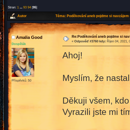
Stran:
1
...
93
94
[
95
]
Autor
Téma: Poděkování aneb pojdme si navzájem 
Re:Poděkování aneb pojdme si na
Amalia Good
«
Odpověď #3760 kdy:
Říjen 04, 2021, 
Dospělák
Ahoj!
Myslím, že nastal
Příspěvků: 50
Děkuji všem, kdo 
Vyrazili jste mi 