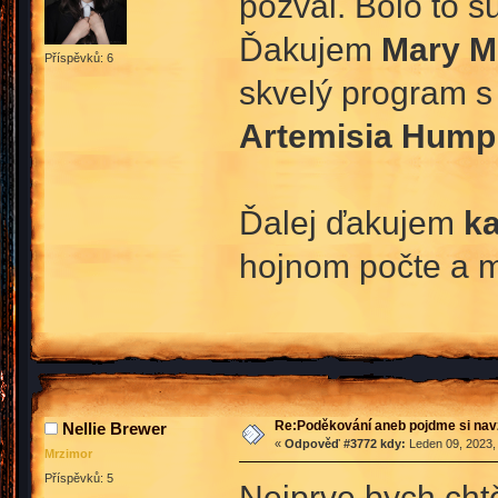
pozval. Bolo to s
Ďakujem
Mary M
Příspěvků: 6
skvelý program s
Artemisia Hump
Ďalej ďakujem
k
hojnom počte a m
Re:Poděkování aneb pojdme si na
Nellie Brewer
«
Odpověď #3772 kdy:
Leden 09, 2023,
Mrzimor
Příspěvků: 5
Nejprve bych cht