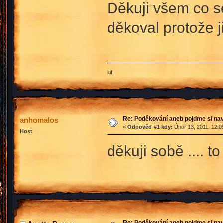
Děkuji všem co s
děkoval protože j
luf
Re: Poděkování aneb pojdme si na
anhomalos
«
Odpověď #1 kdy:
Únor 13, 2011, 12:0
Host
děkuji sobě .... t
Re: Poděkování aneb pojdme si na