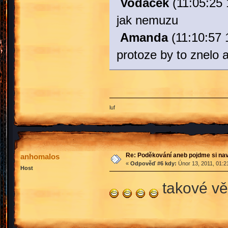
Vodacek
(11:05:25 
jak nemuzu
Amanda
(11:10:57 
protoze by to znelo a
luf
Re: Poděkování aneb pojdme si na
anhomalos
«
Odpověď #6 kdy:
Únor 13, 2011, 01:2
Host
takové vě