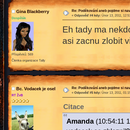
Re: Poděkování aneb pojdme si na
Gina Blackberry
«
Odpověď #4 kdy:
Únor 13, 2011, 12:5
Dospělák
Eh tady ma nekdo 
asi zacnu zlobit
Příspěvků: 569
Členka organizace Tally
Re: Poděkování aneb pojdme si na
Bc. Vodacek je osel
«
Odpověď #5 kdy:
Únor 13, 2011, 01:1
RT ŽvB
Citace
Amanda
(10:54:11 1