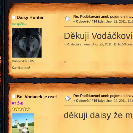
Re: Poděkování aneb pojdme si na
Daisy Hunter
«
Odpověď #14 kdy:
Únor 22, 2011, 11:
Dospělák
Děkuji Vodáčkovi za 
«
Poslední změna: Únor 22, 2011, 11:10:50 dop
Příspěvků: 885
Đ
Kamikorosu!
Re: Poděkování aneb pojdme si na
Bc. Vodacek je osel
«
Odpověď #15 kdy:
Únor 22, 2011, 12:
RT ŽvB
děkuji daisy že mi d