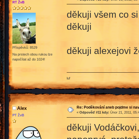
RT ŽvB
děkuji všem co s
děkuji
děkuji alexejovi
Příspěvků: 8529
Na prstech obou rukou lze
napočítat až do 1024!
luf
Re: Poděkování aneb pojdme si na
Alex
«
Odpověď #11 kdy:
Únor 21, 2011, 05:
PT ŽvB
děkuji Vodáčkovi,