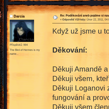
Re: Poděkování aneb pojdme si na
Darcia
«
Odpověď #19 kdy:
Únor 22, 2011, 04:
Když už jsme u to
Příspěvků: 994
Děkování:
The Bird of Hermes is my
name...
Děkuji Amandě a 
Děkuji všem, kteř
Děkuji Loganovi 
fungování a prov
Děkuji všem členu