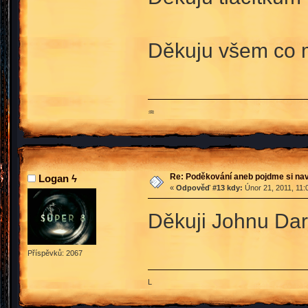
Děkuju všem co
♒
Re: Poděkování aneb pojdme si na
Logan ϟ
«
Odpověď #13 kdy:
Únor 21, 2011, 11:
Děkuji Johnu Darw
Příspěvků: 2067
L