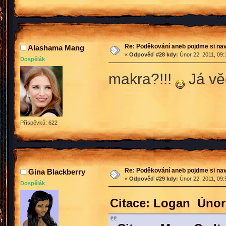
Re: Poděkování aneb pojdme si na
Alashama Mang
«
Odpověď #28 kdy:
Únor 22, 2011, 09:
Dospělák
makra?!!!
Já vě
Příspěvků: 622
Re: Poděkování aneb pojdme si na
Gina Blackberry
«
Odpověď #29 kdy:
Únor 22, 2011, 09:
Dospělák
Citace: Logan Únor 