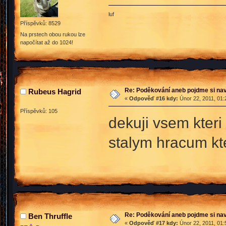
luf
Příspěvků: 8529
Na prstech obou rukou lze
napočítat až do 1024!
Re: Poděkování aneb pojdme si na
Rubeus Hagrid
«
Odpověď #16 kdy:
Únor 22, 2011, 01:
Příspěvků: 105
dekuji vsem kter
stalym hracum kter
Re: Poděkování aneb pojdme si na
Ben Thruffle
«
Odpověď #17 kdy:
Únor 22, 2011, 01: