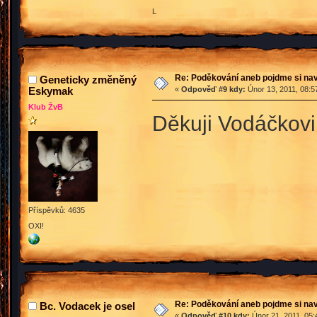
L
Re: Poděkování aneb pojdme si na
Geneticky změněný
Eskymak
«
Odpověď #9 kdy:
Únor 13, 2011, 08:5
Klub ŽvB
Děkuji Vodáčkovi
Příspěvků: 4635
OXI!
Re: Poděkování aneb pojdme si na
Bc. Vodacek je osel
«
Odpověď #10 kdy:
Únor 21, 2011, 05: