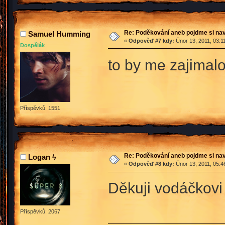
Re: Poděkování aneb pojdme si na
Samuel Humming
«
Odpověď #7 kdy:
Únor 13, 2011, 03:1
Dospělák
to by me zajimal
Příspěvků: 1551
Re: Poděkování aneb pojdme si na
Logan ϟ
«
Odpověď #8 kdy:
Únor 13, 2011, 05:4
Děkuji vodáčkovi 
Příspěvků: 2067