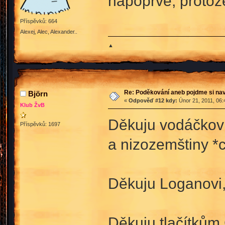
napoprvé, protože
Příspěvků: 664
Alexej, Alec, Alexander..
▲
Re: Poděkování aneb pojdme si na
Björn
«
Odpověď #12 kdy:
Únor 21, 2011, 06:
Klub ŽvB
Děkuju vodáčkovi,
Příspěvků: 1697
a nizozemštiny *
Děkuju Loganovi, 
Děkuju tlačítkům 