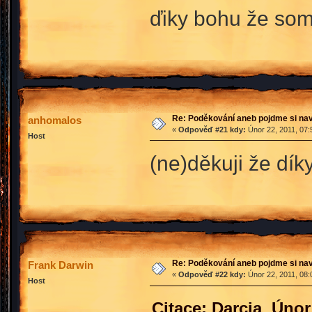
ďiky bohu že som 
Re: Poděkování aneb pojdme si na
anhomalos
«
Odpověď #21 kdy:
Únor 22, 2011, 07:
Host
(ne)děkuji že dík
Re: Poděkování aneb pojdme si na
Frank Darwin
«
Odpověď #22 kdy:
Únor 22, 2011, 08:
Host
Citace: Darcia Únor