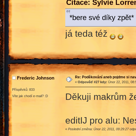
Citace: Sylvie Lorr
*bere své díky zpět* 
já teda též
Re: Poděkování aneb pojdme si na
Frederic Johnson
«
Odpověď #27 kdy:
Únor 22, 2011, 08:
Příspěvků: 833
Děkuji makrům ž
Víte jak chodí e-mail? :D
editIJ pro alu: 
«
Poslední změna: Únor 22, 2011, 09:29:27 odp