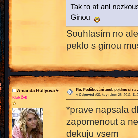
Tak to at ani nezkou
Ginou
Souhlasím no ale
peklo s ginou mu
Re: Poděkování aneb pojdme si na
Amanda Hollyova ϟ
«
Odpověď #31 kdy:
Únor 28, 2011, 11:
Klub ŽvB
*prave napsala dl
zapomenout a nekt
dekuju vsem