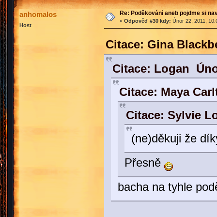
Re: Poděkování aneb pojdme si na
anhomalos
«
Odpověď #30 kdy:
Únor 22, 2011, 10:
Host
Citace: Gina Blackb
Citace: Logan Úno
Citace: Maya Carl
Citace: Sylvie L
(ne)děkuji že dí
Přesně
bacha na tyhle podě