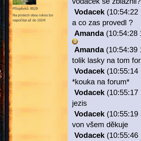
vodacek se zblaznil?
Příspěvků: 8529
Vodacek
(10:54:22 
Na prstech obou rukou lze
napočítat až do 1024!
a co zas provedl ?
Amanda
(10:54:28 
Amanda
(10:54:39 
tolik lasky na tom fo
Vodacek
(10:55:14 
*kouka na forum*
Vodacek
(10:55:17 
jezis
Vodacek
(10:55:19 
von všem děkuje
Vodacek
(10:55:46 