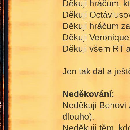
Děkuji hráčum, kt
Děkuji Octáviusov
Děkuji hráčum za
Děkuji Veronique 
Děkuji všem RT a
Jen tak dál a ještě
Neděkování:
Neděkuji Benovi z
dlouho).
Neděkuji těm, kdo