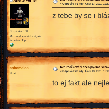
Anette Perner
«
Odpověď #2 kdy:
Únor 13, 2011, 12:3
z tebe by se i b
Příspěvků: 108
Muž se domnívá že ví, ale
žena to ví lépe.
Re: Poděkování aneb pojdme si na
anhomalos
«
Odpověď #3 kdy:
Únor 13, 2011, 12:4
Host
to ej fakt ale ne