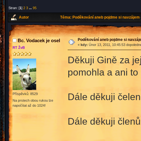
Stran: [
1
]
2
3
...
95
Autor
Téma: Poděkování aneb pojdme si navzájem 
Poděkování aneb pojdme si navzáj
Bc. Vodacek je osel
«
kdy:
Únor 13, 2011, 10:45:53 dopoledn
RT ŽvB
Děkuji Gině za je
pomohla a ani to
Dále děkuji čele
Příspěvků: 8529
Na prstech obou rukou lze
napočítat až do 1024!
Dále děkuji člen