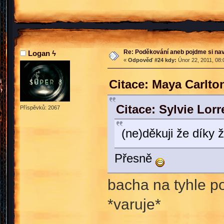
Re: Poděkování aneb pojdme si na
Logan ϟ
«
Odpověď #24 kdy:
Únor 22, 2011, 08:
Citace: Maya Carlto
Citace: Sylvie Lor
Příspěvků: 2067
(ne)děkuji že díky 
Přesně
bacha na tyhle p
*varuje*