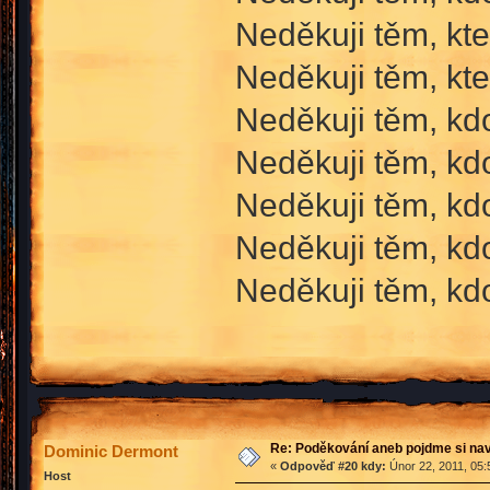
Neděkuji těm, kt
Neděkuji těm, kte
Neděkuji těm, kd
Neděkuji těm, kdo
Neděkuji těm, kd
Neděkuji těm, kd
Neděkuji těm, kdo
Re: Poděkování aneb pojdme si na
Dominic Dermont
«
Odpověď #20 kdy:
Únor 22, 2011, 05:
Host