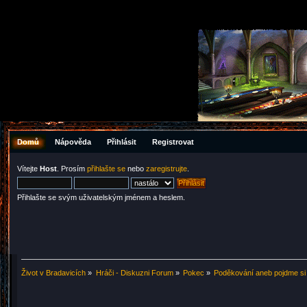
Domů
Nápověda
Přihlásit
Registrovat
Vítejte
Host
. Prosím
přihlašte se
nebo
zaregistrujte
.
Přihlašte se svým uživatelským jménem a heslem.
Život v Bradavicích
»
Hráči - Diskuzni Forum
»
Pokec
»
Poděkování aneb pojdme si