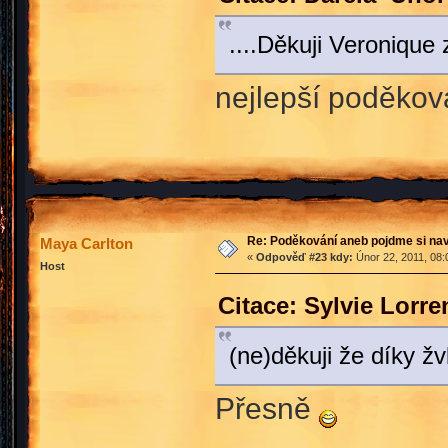
....Děkuji Veronique 
nejlepší poděko
Re: Poděkování aneb pojdme si na
Maya Carlton
«
Odpověď #23 kdy:
Únor 22, 2011, 08:
Host
Citace: Sylvie Lorr
(ne)děkuji že díky ž
Přesně