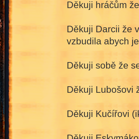
Děkuji hráčům že 
Děkuji Darcii že
vzbudila abych je 
Děkuji sobě že s
Děkuji Lubošovi ž
Děkuji Kučířovi (i
Děkuji Eskymákov