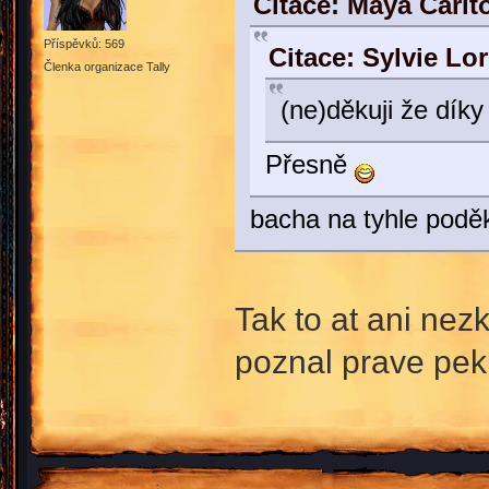
Citace: Maya Carlt
Příspěvků: 569
Citace: Sylvie Lo
Členka organizace Tally
(ne)děkuji že dík
Přesně
bacha na tyhle poděk
Tak to at ani nez
poznal prave pe