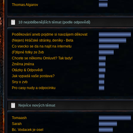
Thomas Algarov
10 nejoblíbenějších témat (podle odpovědí)
Poděkování aneb pojdme si navzájem děkovat
(Nejen) Hráčské stránky, deníky - Beta
Co vsecko se da na najit na internetu
(F)tipné fotky ze žvb
Chcete se někomu Omluvit? Tak tady!
Změna jména
Otázky & Odpovědi
Jak vypadá vaše postava?
Sny o zvb
Pro casy nudy a odpocinku
Nejvíce nových témat
Tomaash
Sarah
Bc. Vodacek je osel