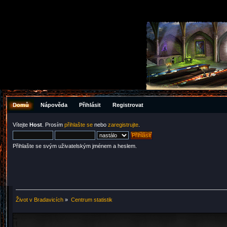
Domů
Nápověda
Přihlásit
Registrovat
Vítejte
Host
. Prosím
přihlašte se
nebo
zaregistrujte
.
Přihlašte se svým uživatelským jménem a heslem.
Život v Bradavicích
»
Centrum statistik