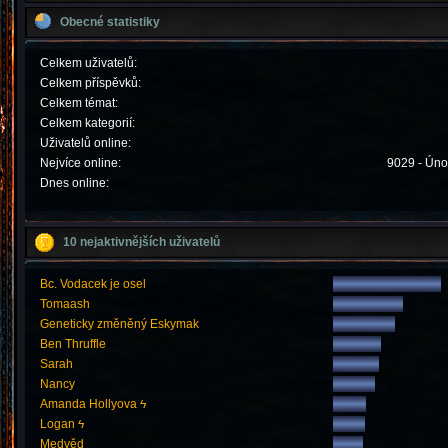
Obecné statistiky
Celkem uživatelů:
Celkem příspěvků:
Celkem témat:
Celkem kategorií:
Uživatelů online:
Nejvíce online:
9029 - Úno
Dnes online:
10 nejaktivnějších uživatelů
Bc. Vodacek je osel
Tomaash
Geneticky změněný Eskymak
Ben Thruffle
Sarah
Nancy
Amanda Hollyova ϟ
Logan ϟ
Medvěd